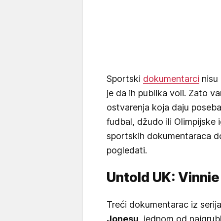
Sportski
dokumentarci
nisu 
je da ih publika voli. Zato 
ostvarenja koja daju poseban
fudbal, džudo ili Olimpijsk
sportskih dokumentaraca d
pogledati.
Untold UK: Vinni
Treći dokumentarac iz serij
Jonesu
, jednom od najgrubl