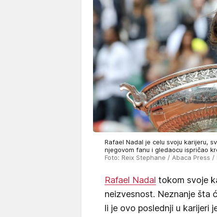
Rafael Nadal je celu svoju karijeru, s
njegovom fanu i gledaocu ispričao k
Foto: Reix Stephane / Abaca Press /
Rafael Nadal
tokom svoje kar
neizvesnost. Neznanje šta ć
li je ovo poslednji u karijer