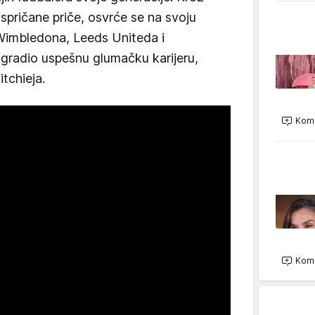
spričane priče, osvrće se na svoju
 Wimbledona, Leeds Uniteda i
izgradio uspešnu glumačku karijeru,
tchieja.
Kome
Kome