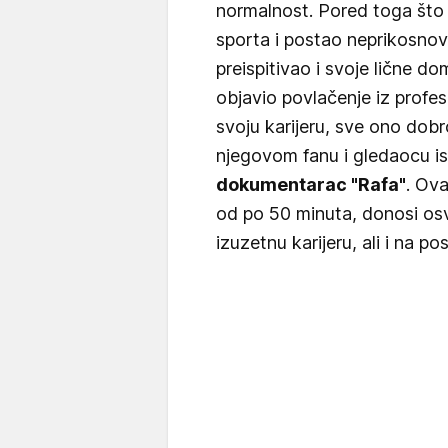
normalnost. Pored toga što
sporta i postao neprikosnove
preispitivao i svoje lične 
objavio povlačenje iz profes
svoju karijeru, sve ono dobro
njegovom fanu i gledaocu is
dokumentarac "Rafa"
. Ova
od po 50 minuta, donosi osv
izuzetnu karijeru, ali i na 