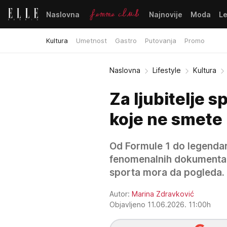
Naslovna
Najnovije
Moda
L
Kultura
Umetnost
Gastro
Putovanja
Promo
Naslovna
Lifestyle
Kultura
Za ljubitelje 
koje ne smete 
Od Formule 1 do legendarn
fenomenalnih dokumentarni
sporta mora da pogleda.
Autor:
Marina Zdravković
Objavljeno 11.06.2026. 11:00h