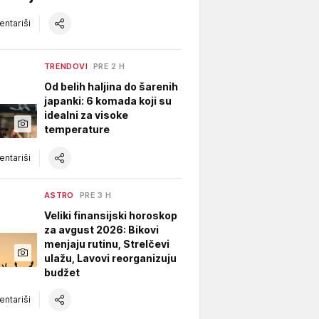
ntariši
TRENDOVI
PRE 2 H
Od belih haljina do šarenih
japanki: 6 komada koji su
idealni za visoke
temperature
ntariši
ASTRO
PRE 3 H
Veliki finansijski horoskop
za avgust 2026: Bikovi
menjaju rutinu, Strelčevi
ulažu, Lavovi reorganizuju
budžet
ntariši