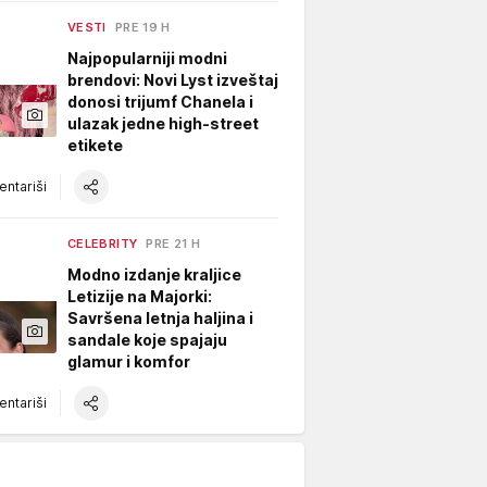
VESTI
PRE 19 H
Najpopularniji modni
brendovi: Novi Lyst izveštaj
donosi trijumf Chanela i
ulazak jedne high-street
etikete
ntariši
CELEBRITY
PRE 21 H
Modno izdanje kraljice
Letizije na Majorki:
Savršena letnja haljina i
sandale koje spajaju
glamur i komfor
ntariši