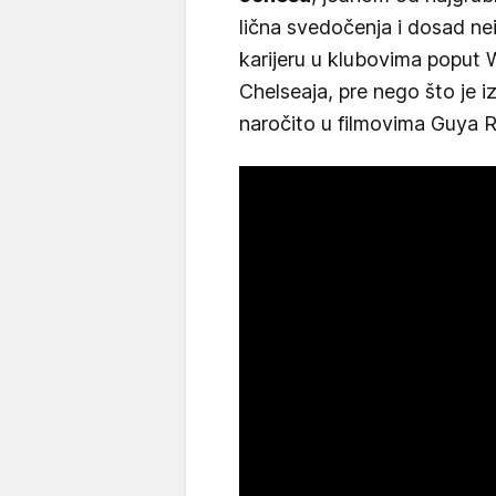
lična svedočenja i dosad nei
karijeru u klubovima poput
Chelseaja, pre nego što je 
naročito u filmovima Guya Ri