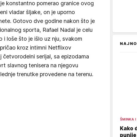
 je konstantno pomerao granice ovog
ni vladar šljake, on je uporno
domete. Gotovo dve godine nakon što je
ionalnog sporta, Rafael Nadal je celu
 i loše što je išlo uz nju, svakom
NAJNO
pričao kroz intimni Netflixov
j četvorodelni serijal, sa epizodama
rt slavnog tenisera na njegovu
poslednje trenutke provedene na terenu.
ŠMINKA I
Kako d
punije