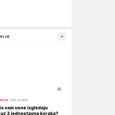
VIJE
 NEGA
PRE 52 MIN
a vam usne izgledaju
 uz 3 jednostavna koraka?