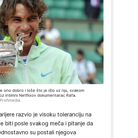
ve ono dobro i loše što je išlo uz nju, svakom
roz intimni Netflixov dokumentarac Rafa.
 Profimedia
ijere razvio je visoku toleranciju na
e biti posle svakog meča i pitanje da
i jednostavno su postali njegova