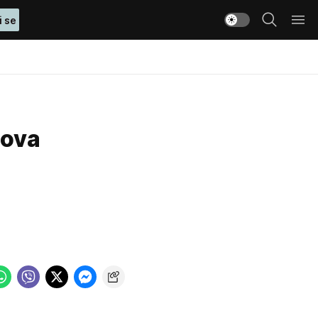
i se
mova