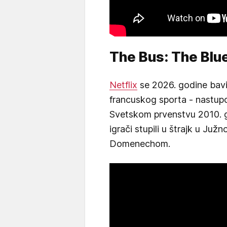
The Bus: The Blue
Netflix
se 2026. godine bavi 
francuskog sporta - nastup
Svetskom prvenstvu 2010. g
igrači stupili u štrajk u Ju
Domenechom.