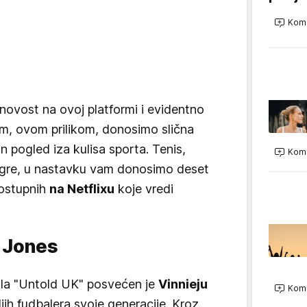
Kome
novost na ovoj platformi i evidentno
vam, ovom prilikom, donosimo slična
 pogled iza kulisa sporta. Tenis,
Kome
e igre, u nastavku vam donosimo deset
ostupnih
na Netflixu
koje vredi
e Jones
ala "Untold UK" posvećen je
Vinnieju
Kome
jih fudbalera svoje generacije. Kroz