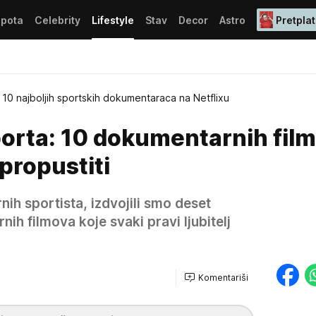
epota
Celebrity
Lifestyle
Stav
Decor
Astro
Pretplat
10 najboljih sportskih dokumentaraca na Netflixu
sporta: 10 dokumentarnih fil
propustiti
ih sportista, izdvojili smo deset
h filmova koje svaki pravi ljubitelj
Komentariši