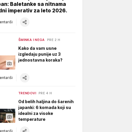
an: Baletanke sa nitnama
ni imperativ za leto 2026.
ntariši
ŠMINKA I NEGA
PRE 2 H
Kako da vam usne
izgledaju punije uz 3
jednostavna koraka?
ntariši
TRENDOVI
PRE 4 H
Od belih haljina do šarenih
japanki: 6 komada koji su
idealni za visoke
temperature
ntariši