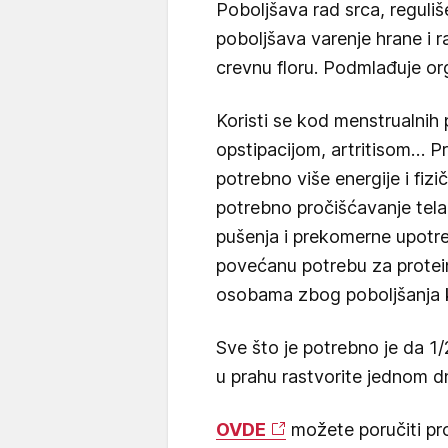
Poboljšava rad srca, reguliše 
poboljšava varenje hrane i r
crevnu floru. Podmlađuje or
Koristi se kod menstrualnih
opstipacijom, artritisom… Pr
potrebno više energije i fizič
potrebno pročišćavanje tela 
pušenja i prekomerne upotre
povećanu potrebu za protei
osobama zbog poboljšanja k
Sve što je potrebno je da 1/
u prahu rastvorite jednom d
OVDE
možete poručiti pro