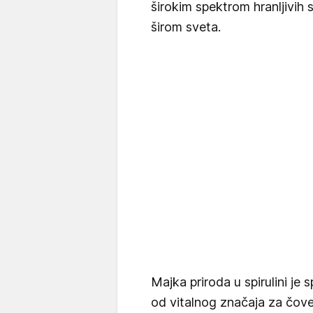
širokim spektrom hranljivih 
širom sveta.
Majka priroda u spirulini je 
od vitalnog značaja za čov