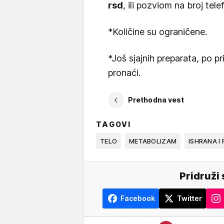
rsd
, ili pozviom na broj tel
*Količine su ograničene.
*Još sjajnih preparata, po
pronaći.
Prethodna vest
TAGOVI
TELO
METABOLIZAM
ISHRANA I 
Pridruži 
Facebook
Twitter