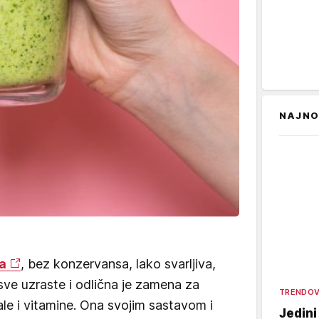
NAJNO
na
, bez konzervansa, lako svarljiva,
ve uzraste i odlična je zamena za
TRENDOV
le i vitamine. Ona svojim sastavom i
Jedini