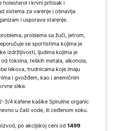
holesterol i krvni pritisak i
ad sistema za varenje i obnavlja
ganizam i usporava starenje.
 problema, problema sa žuči, jetrom,
eporučuje se sportistima kojima je
ke izdržljivosti, ljudima kojima je
od toksina, teških metala, alkohola,
be lekova, trudnicama koje imaju
nima i gvožđem, kao i anemičnim
rvne slike.
2-3/4 kafene kašike Spiruline organic
nevno u čaši vode, ili ceđenom soku.
izvod, po akcijskoj ceni od
1499