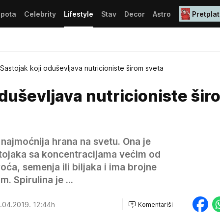
epota
Celebrity
Lifestyle
Stav
Decor
Astro
Pretplat
Sastojak koji oduševljava nutricioniste širom sveta
oduševljava nutricioniste šir
i najmoćnija hrana na svetu. Ona je
astojaka sa koncentracijama većim od
oća, semenja ili biljaka i ima brojne
. Spirulina je ...
.04.2019. 12:44h
Komentariši