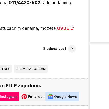
efona
011/4420-502
radnim danima.
 pristupačnim cenama, možete
OVDE
Sledeća vest
FITNES
BRZ METABOLIZAM
se ELLE zajednici.
Instagram
Pinterest
Google News