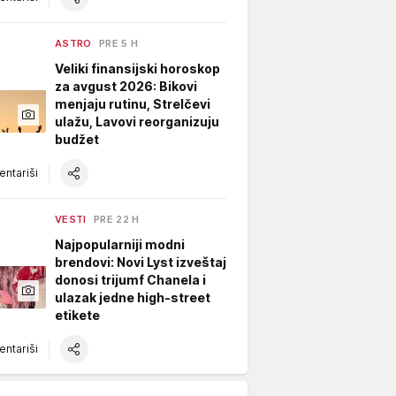
ASTRO
PRE 5 H
Veliki finansijski horoskop
za avgust 2026: Bikovi
menjaju rutinu, Strelčevi
ulažu, Lavovi reorganizuju
budžet
ntariši
VESTI
PRE 22 H
Najpopularniji modni
brendovi: Novi Lyst izveštaj
donosi trijumf Chanela i
ulazak jedne high-street
etikete
ntariši