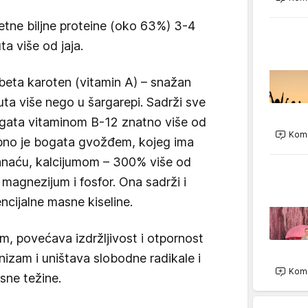
tetne biljne proteine (oko 63%) 3-4
ta više od jaja.
 beta karoten (vitamin A) – snažan
ta više nego u šargarepi. Sadrži sve
ogata vitaminom B-12 znatno više od
Kome
ebno je bogata gvožđem, kojeg ima
anaću, kalcijumom – 300% više od
, magnezijum i fosfor. Ona sadrži i
cijalne masne kiseline.
m, povećava izdržljivost i otpornost
izam i uništava slobodne radikale i
Kome
sne težine.