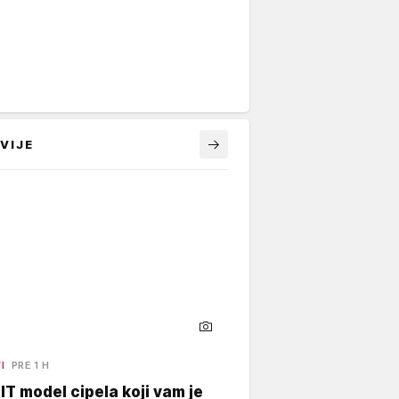
VIJE
I
PRE 1 H
 IT model cipela koji vam je