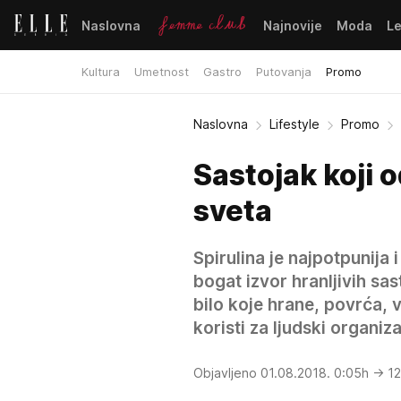
Naslovna
Najnovije
Moda
L
Kultura
Umetnost
Gastro
Putovanja
Promo
Naslovna
Lifestyle
Promo
Sastojak koji 
sveta
Spirulina je najpotpunija 
bogat izvor hranljivih s
bilo koje hrane, povrća, v
koristi za ljudski organizam
Objavljeno 01.08.2018. 0:05h
→ 12