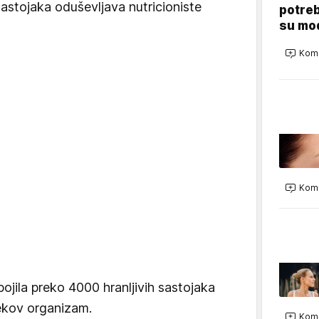
sastojaka oduševljava nutricioniste
potreb
su mod
Kome
Kome
spojila preko 4000 hranljivih sastojaka
ekov organizam.
Kome