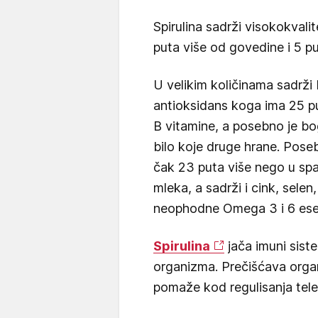
Spirulina sadrži visokokvali
puta više od govedine i 5 pu
U velikim količinama sadrži
antioksidans koga ima 25 pu
B vitamine, a posebno je b
bilo koje druge hrane. Pos
čak 23 puta više nego u sp
mleka, a sadrži i cink, selen
neophodne Omega 3 i 6 esen
Spirulina
jača imuni siste
organizma. Prečišćava organ
pomaže kod regulisanja tele