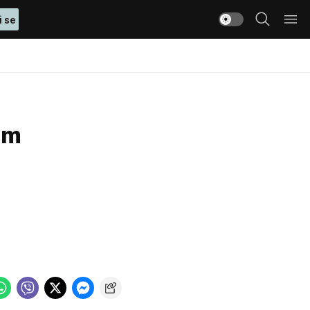
i se
om