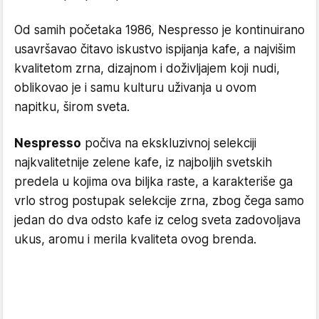
Od samih početaka 1986, Nespresso je kontinuirano
usavršavao čitavo iskustvo ispijanja kafe, a najvišim
kvalitetom zrna, dizajnom i doživljajem koji nudi,
oblikovao je i samu kulturu uživanja u ovom
napitku, širom sveta.
Nespresso
počiva na ekskluzivnoj selekciji
najkvalitetnije zelene kafe, iz najboljih svetskih
predela u kojima ova biljka raste, a karakteriše ga
vrlo strog postupak selekcije zrna, zbog čega samo
jedan do dva odsto kafe iz celog sveta zadovoljava
ukus, aromu i merila kvaliteta ovog brenda.