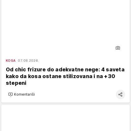
KOSA
07.08.2026.
Od chic frizure do adekvatne nege: 4 saveta
kako da kosa ostane stilizovana i na +30
stepeni
Komentariši