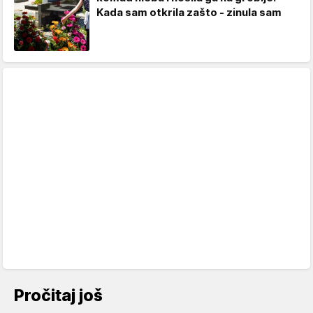
Kada sam otkrila zašto - zinula sam
Pročitaj još