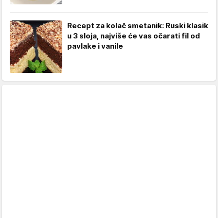
Recept za kolač smetanik: Ruski klasik
u 3 sloja, najviše će vas očarati fil od
pavlake i vanile