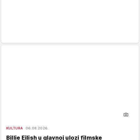
KULTURA
06.08.2026.
Billie Eilish u glavnoj ulozi filmske