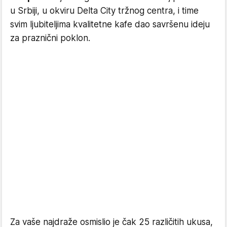
u Srbiji, u okviru Delta City tržnog centra, i time
svim ljubiteljima kvalitetne kafe dao savršenu ideju
za praznični poklon.
Za vaše najdraže osmislio je čak 25 različitih ukusa,