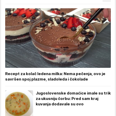
Recept za kolač ledena milka: Nema pečenja, ovo je
savršen spoj plazme, sladoleda i čokolade
Jugoslovenske domaćice imale su trik
za ukusniju čorbu: Pred sam kraj
kuvanja dodavale su ovo