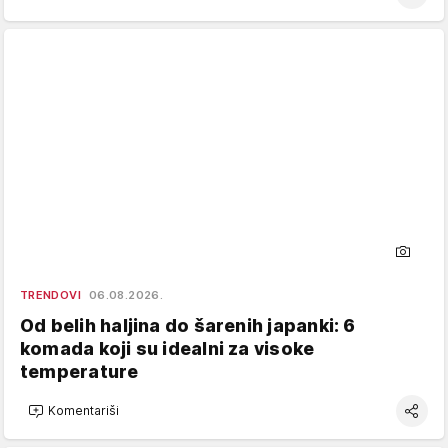
TRENDOVI
06.08.2026.
Od belih haljina do šarenih japanki: 6
komada koji su idealni za visoke
temperature
Komentariši