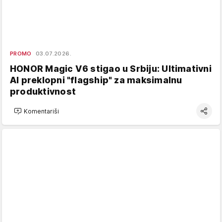
PROMO
03.07.2026.
HONOR Magic V6 stigao u Srbiju: Ultimativni
AI preklopni "flagship" za maksimalnu
produktivnost
Komentariši