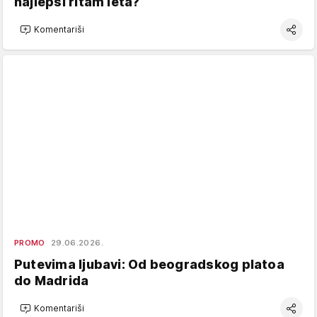
najlepši ritam leta?
Komentariši
PROMO
29.06.2026.
Putevima ljubavi: Od beogradskog platoa
do Madrida
Komentariši