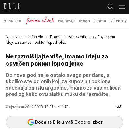
Naslovna
Najnovije
Moda
Lepota
Celebrity
Naslovna
Lifestyle
Promo
Ne razmišljajte više, imamo
ideju za savršen poklon ispod jelke
Ne razmišljajte više, imamo ideju za
savršen poklon ispod jelke
Do nove godine je ostalo svega par dana, a
ukoliko ste od onih koji za kupovinu poklona
sačekaju sam kraj godine, imamo za vas odličan
predlog kako ovu slatku muku da razrešite!
Objavljeno 28.12.2018. 10:21h
→ 11:10h
Dodajte Elle u vaš Google izbor