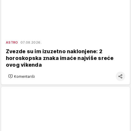
ASTRO
07.08.2026.
Zvezde su im izuzetno naklonjene: 2
horoskopska znaka imaće najviše sreće
ovog vikenda
Komentariši