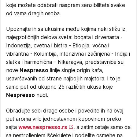
koje možete odabrati naspram senzibiliteta svake
od vama dragih osoba.
Upoznajte ih sa ukusima među kojima neki stižu iz
najegzotičnijih delova sveta: bogata i drvenasta -
Indonezija, cvetna i bistra - Etiopija, voćna i
vibrantna - Kolumbija, intenzivna i začinjena - Indija i
slatka i harmonična – Nikaragva, predstavnice su
nove
Nespresso
linije single origin kafa,
usavršavanih od strane najboljih majstora. I to je
samo pet od ukupno 25 različitih ukusa koje
Nespresso
nudi.
Obradujte sebi drage osobe i povedite ih na ovaj
put aroma vrlo jednostavnom kupovinom preko
sajta
www.nespresso.rs
, a zatim ostaje samo da
sa nestrpljenjem iščekujete i podelite osmehe na