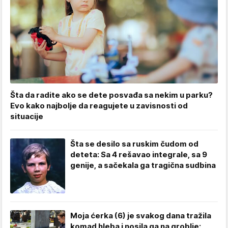
Šta da radite ako se dete posvađa sa nekim u parku?
Evo kako najbolje da reagujete u zavisnosti od
situacije
Šta se desilo sa ruskim čudom od
deteta: Sa 4 rešavao integrale, sa 9
genije, a sačekala ga tragična sudbina
Moja ćerka (6) je svakog dana tražila
komad hleba i nosila ga na groblje: