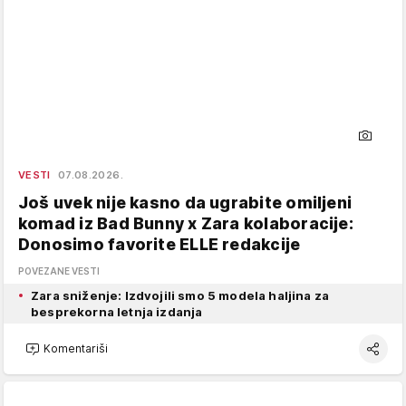
VESTI
07.08.2026.
Još uvek nije kasno da ugrabite omiljeni
komad iz Bad Bunny x Zara kolaboracije:
Donosimo favorite ELLE redakcije
POVEZANE VESTI
Zara sniženje: Izdvojili smo 5 modela haljina za
besprekorna letnja izdanja
Komentariši