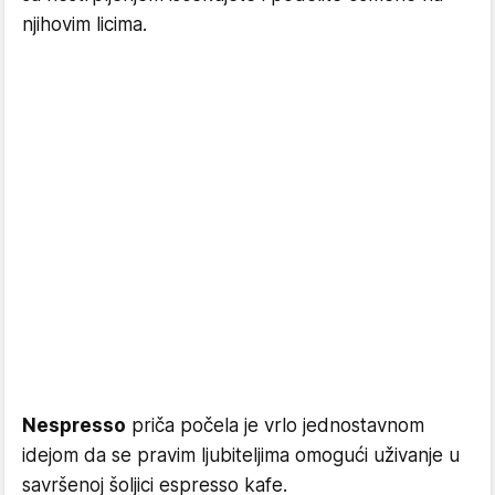
njihovim licima.
Nespresso
priča počela je vrlo jednostavnom
idejom da se pravim ljubiteljima omogući uživanje u
savršenoj šoljici espresso kafe.