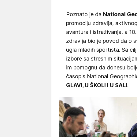
Poznato je da
National Ge
promociju zdravlja, aktivnog
avantura i istraživanja, a 1
zdravlja bio je povod da o
ugla mladih sportista. Sa c
izbore sa stresnim situacij
im pomognu da donesu bolje
časopis National Geographic
GLAVI, U ŠKOLI I U SALI
.