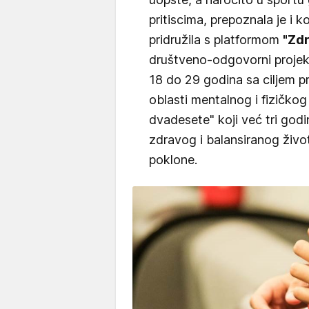
pritiscima, prepoznala je i 
pridružila s platformom
"Zd
društveno-odgovorni projeka
18 do 29 godina sa ciljem pr
oblasti mentalnog i fizičkog
dvadesete" koji već tri god
zdravog i balansiranog život
poklone.