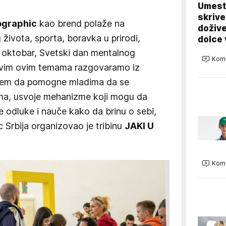
Umest
skrive
ographic
kao brend polaže na
dožive
 života, sporta, boravka u prirodi,
dolce 
0. oktobar, Svetski dan mentalnog
Kome
 svim ovim temama razgovaramo iz
iljem da pomogne mladima da se
ama, usvoje mehanizme koji mogu da
 odluke i nauče kako da brinu o sebi,
 Srbija organizovao je tribinu
JAKI U
Kome