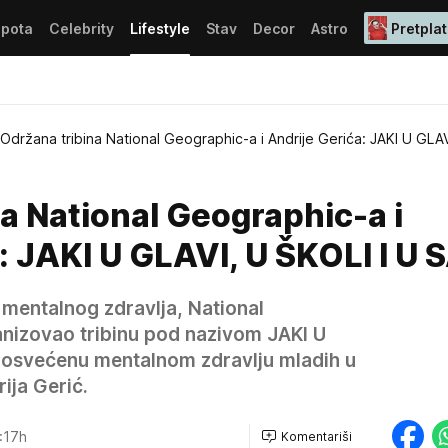
epota
Celebrity
Lifestyle
Stav
Decor
Astro
Pretplat
Održana tribina National Geographic-a i Andrije Gerića: JAKI U GLAV
a National Geographic-a i
: JAKI U GLAVI, U ŠKOLI I U S
entalnog zdravlja, National
anizovao tribinu pod nazivom JAKI U
 posvećenu mentalnom zdravlju mladih u
ija Gerić.
:17h
Komentariši