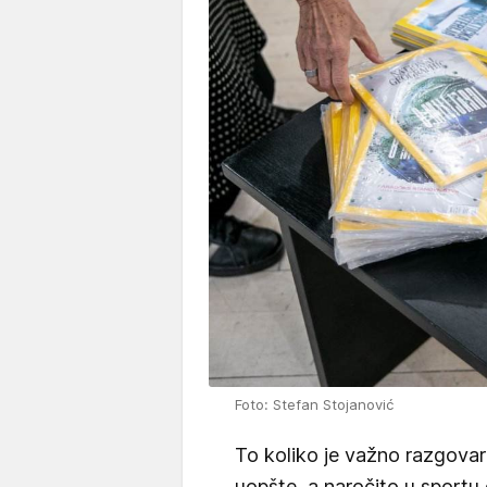
Foto: Stefan Stojanović
To koliko je važno razgovar
uopšte, a naročito u sportu