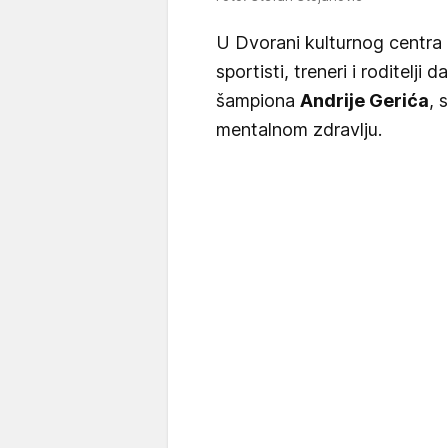
U Dvorani kulturnog centra 
sportisti, treneri i roditelji
šampiona
Andrije Gerića
, 
mentalnom zdravlju.