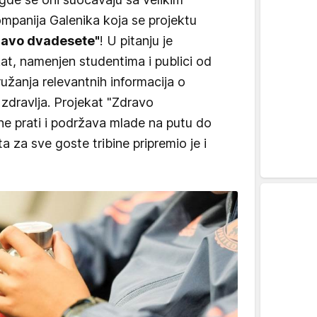
kompanija Galenika koja se projektu
ravo dvadesete"
! U pitanju je
t, namenjen studentima i publici od
užanja relevantnih informacija o
 zdravlja. Projekat "Zdravo
ine prati i podržava mlade na putu do
a za sve goste tribine pripremio je i