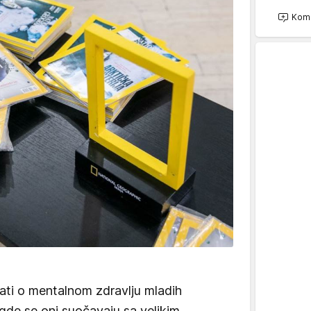
Kome
ati o mentalnom zdravlju mladih
 gde se oni suočavaju sa velikim