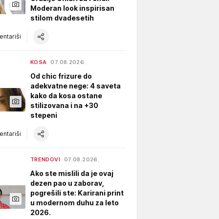
Moderan look inspirisan
stilom dvadesetih
ntariši
KOSA
07.08.2026.
Od chic frizure do
adekvatne nege: 4 saveta
kako da kosa ostane
stilizovana i na +30
stepeni
ntariši
TRENDOVI
07.08.2026.
Ako ste mislili da je ovaj
dezen pao u zaborav,
pogrešili ste: Karirani print
u modernom duhu za leto
2026.