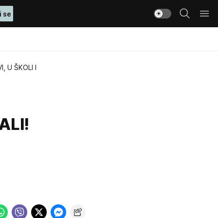
i se
I, U ŠKOLI I
ALI!