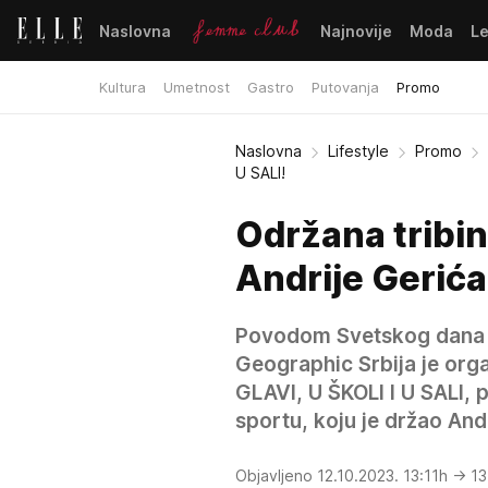
Naslovna
Najnovije
Moda
L
Kultura
Umetnost
Gastro
Putovanja
Promo
Naslovna
Lifestyle
Promo
U SALI!
Održana tribin
Andrije Gerića
Povodom Svetskog dana m
Geographic Srbija je org
GLAVI, U ŠKOLI I U SALI,
sportu, koju je držao Andr
Objavljeno 12.10.2023. 13:11h
→ 13