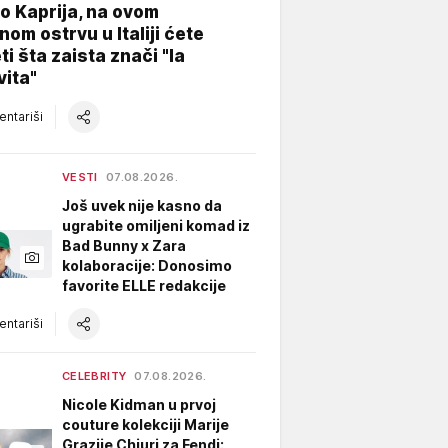
o Kaprija, na ovom
nom ostrvu u Italiji ćete
ti šta zaista znači "la
vita"
ntariši
VESTI
07.08.2026.
Još uvek nije kasno da
ugrabite omiljeni komad iz
Bad Bunny x Zara
kolaboracije: Donosimo
favorite ELLE redakcije
ntariši
CELEBRITY
07.08.2026.
Nicole Kidman u prvoj
couture kolekciji Marije
Grazije Chiuri za Fendi: