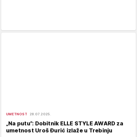
UMETNOST
28.07.2025.
„Na putu”: Dobitnik ELLE STYLE AWARD za
umetnost Uroš Đurić izlaže u Trebinju