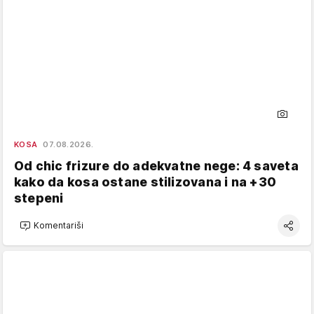
KOSA
07.08.2026.
Od chic frizure do adekvatne nege: 4 saveta
kako da kosa ostane stilizovana i na +30
stepeni
Komentariši