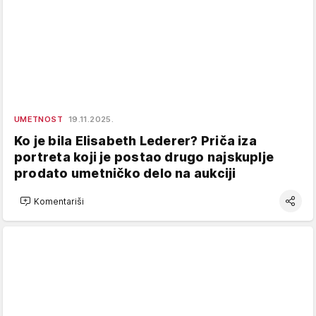
UMETNOST
19.11.2025.
Ko je bila Elisabeth Lederer? Priča iza
portreta koji je postao drugo najskuplje
prodato umetničko delo na aukciji
Komentariši