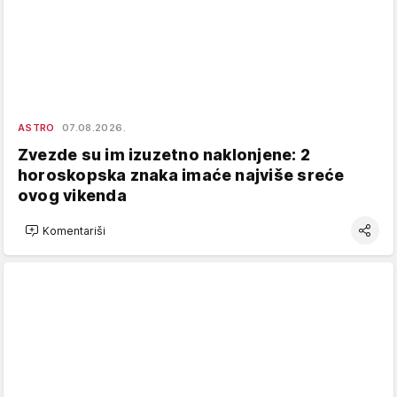
ASTRO
07.08.2026.
Zvezde su im izuzetno naklonjene: 2
horoskopska znaka imaće najviše sreće
ovog vikenda
Komentariši