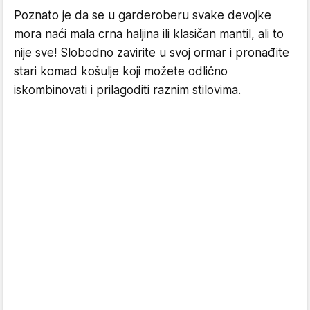
Poznato je da se u garderoberu svake devojke
mora naći mala crna haljina ili klasičan mantil, ali to
nije sve! Slobodno zavirite u svoj ormar i pronađite
stari komad košulje koji možete odlično
iskombinovati i prilagoditi raznim stilovima.