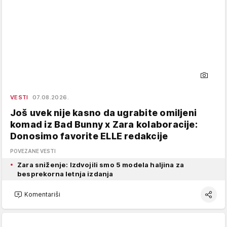
VESTI
07.08.2026.
Još uvek nije kasno da ugrabite omiljeni
komad iz Bad Bunny x Zara kolaboracije:
Donosimo favorite ELLE redakcije
POVEZANE VESTI
Zara sniženje: Izdvojili smo 5 modela haljina za
besprekorna letnja izdanja
Komentariši