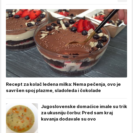
Recept za kolač ledena milka: Nema pečenja, ovo je
savršen spoj plazme, sladoleda i čokolade
Jugoslovenske domaćice imale su trik
za ukusniju čorbu: Pred sam kraj
kuvanja dodavale su ovo