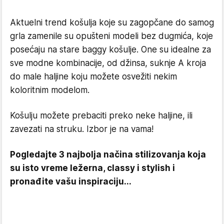
Aktuelni trend košulja koje su zagopčane do samog
grla zamenile su opušteni modeli bez dugmića, koje
posećaju na stare baggy košulje. One su idealne za
sve modne kombinacije, od džinsa, suknje A kroja
do male haljine koju možete osvežiti nekim
koloritnim modelom.
Košulju možete prebaciti preko neke haljine, ili
zavezati na struku. Izbor je na vama!
Pogledajte 3 najbolja načina stilizovanja koja
su isto vreme ležerna, classy i stylish i
pronađite vašu inspiraciju...