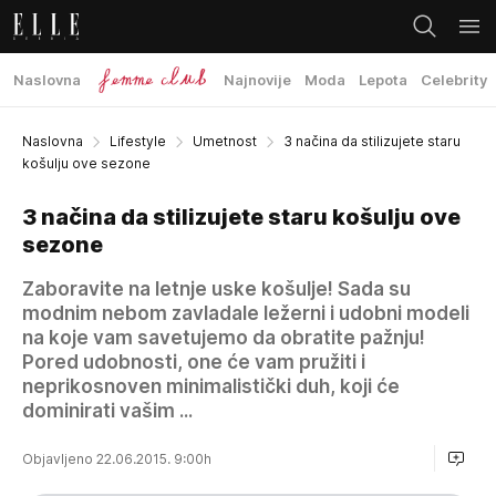
Naslovna
Najnovije
Moda
Lepota
Celebrity
Naslovna
Lifestyle
Umetnost
3 načina da stilizujete staru
košulju ove sezone
3 načina da stilizujete staru košulju ove
sezone
Zaboravite na letnje uske košulje! Sada su
modnim nebom zavladale ležerni i udobni modeli
na koje vam savetujemo da obratite pažnju!
Pored udobnosti, one će vam pružiti i
neprikosnoven minimalistički duh, koji će
dominirati vašim ...
Objavljeno 22.06.2015. 9:00h