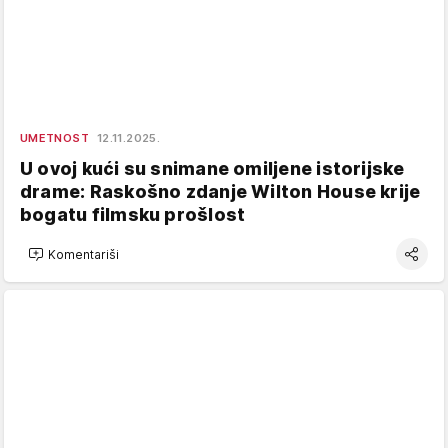
UMETNOST
12.11.2025.
U ovoj kući su snimane omiljene istorijske
drame: Raskošno zdanje Wilton House krije
bogatu filmsku prošlost
Komentariši