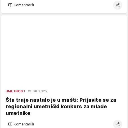
Komentariši
UMETNOST
19.06.2025.
Šta traje nastalo je u mašti: Prijavite se za
regionalni umetnički konkurs za mlade
umetnike
Komentariši