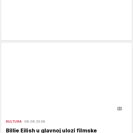
KULTURA
06.08.2026.
Billie Eilish u glavnoj ulozi filmske