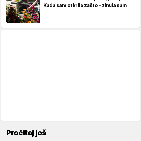
Kada sam otkrila zašto - zinula sam
Pročitaj još