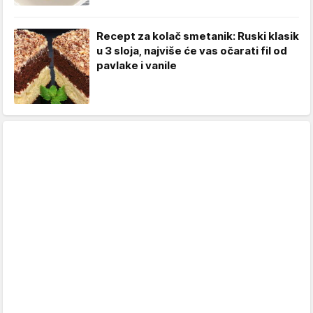
Recept za kolač smetanik: Ruski klasik
u 3 sloja, najviše će vas očarati fil od
pavlake i vanile