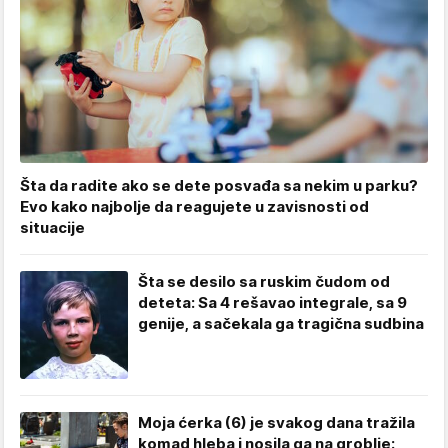
Šta da radite ako se dete posvađa sa nekim u parku?
Evo kako najbolje da reagujete u zavisnosti od
situacije
Šta se desilo sa ruskim čudom od
deteta: Sa 4 rešavao integrale, sa 9
genije, a sačekala ga tragična sudbina
Moja ćerka (6) je svakog dana tražila
komad hleba i nosila ga na groblje: