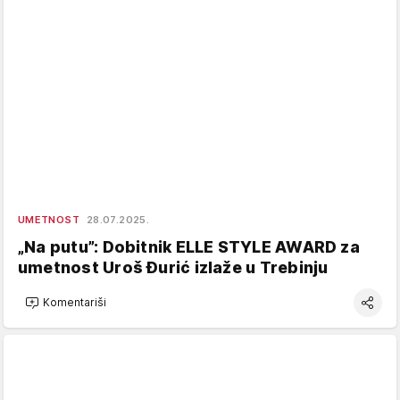
UMETNOST
28.07.2025.
„Na putu”: Dobitnik ELLE STYLE AWARD za
umetnost Uroš Đurić izlaže u Trebinju
Komentariši