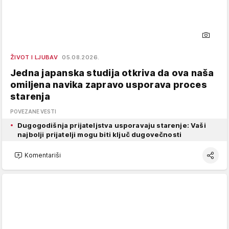
ŽIVOT I LJUBAV
05.08.2026.
Jedna japanska studija otkriva da ova naša
omiljena navika zapravo usporava proces
starenja
POVEZANE VESTI
Dugogodišnja prijateljstva usporavaju starenje: Vaši
najbolji prijatelji mogu biti ključ dugovečnosti
Komentariši