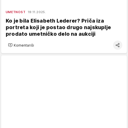
UMETNOST
19.11.2025.
Ko je bila Elisabeth Lederer? Priča iza
portreta koji je postao drugo najskuplje
prodato umetničko delo na aukciji
Komentariši