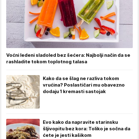
Voćni ledeni sladoled bez šećera: Najbolji način da se
rashladite tokom toplotnog talasa
Kako da se šlag ne razliva tokom
vrućina? Poslastičari mu obavezno
dodaju 1 kremasti sastojak
Evo kako da napravite starinsku
šljivopitu bez kora: Toliko je sočna da
ćete je jesti kašikom