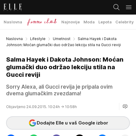
Naslovna
Najnovije
Moda
Lepota
Celebrity
Naslovna
Lifestyle
Umetnost
Salma Hayek i Dakota
Johnson: Moćan glumački duo održao lekciju stila na Gucci reviji
Salma Hayek i Dakota Johnson: Moćan
glumački duo održao lekciju stila na
Gucci reviji
Sorry Alexa, ali Gucci revija je pripala ovim
dvema glumačkim zvezdama!
Objavljeno 24.09.2015. 10:24h
→ 10:58h
Dodajte Elle u vaš Google izbor