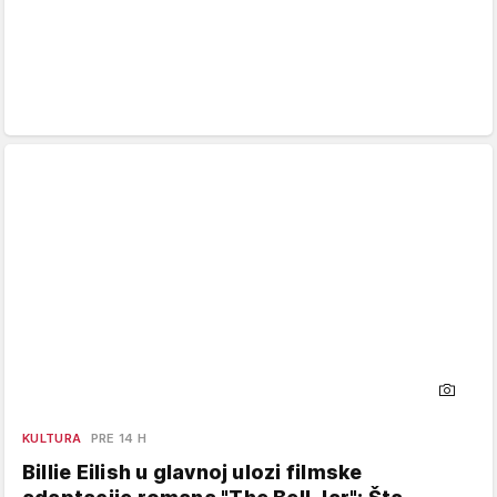
KULTURA
PRE 14 H
Billie Eilish u glavnoj ulozi filmske