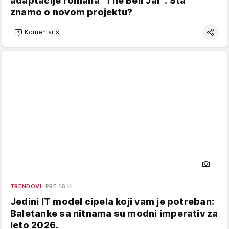
adaptacije romana "The Bell Jar": Šta
znamo o novom projektu?
Komentariši
TRENDOVI
PRE 16 H
Jedini IT model cipela koji vam je potreban:
Baletanke sa nitnama su modni imperativ za
leto 2026.