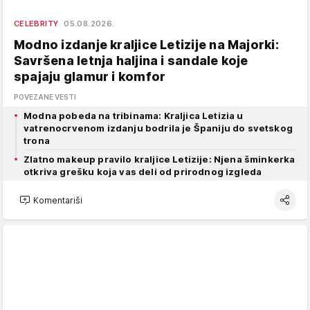
CELEBRITY
05.08.2026.
Modno izdanje kraljice Letizije na Majorki:
Savršena letnja haljina i sandale koje
spajaju glamur i komfor
POVEZANE VESTI
Modna pobeda na tribinama: Kraljica Letizia u
vatrenocrvenom izdanju bodrila je Španiju do svetskog
trona
Zlatno makeup pravilo kraljice Letizije: Njena šminkerka
otkriva grešku koja vas deli od prirodnog izgleda
Komentariši