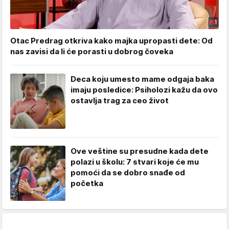
Otac Predrag otkriva kako majka upropasti dete: Od
nas zavisi da li će porasti u dobrog čoveka
Deca koju umesto mame odgaja baka
imaju posledice: Psiholozi kažu da ovo
ostavlja trag za ceo život
Ove veštine su presudne kada dete
polazi u školu: 7 stvari koje će mu
pomoći da se dobro snađe od
početka