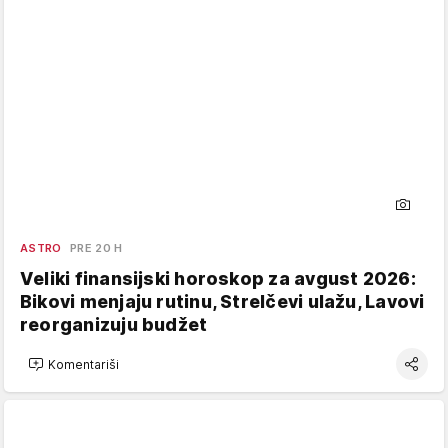
ASTRO
PRE 20 H
Veliki finansijski horoskop za avgust 2026:
Bikovi menjaju rutinu, Strelčevi ulažu, Lavovi
reorganizuju budžet
Komentariši