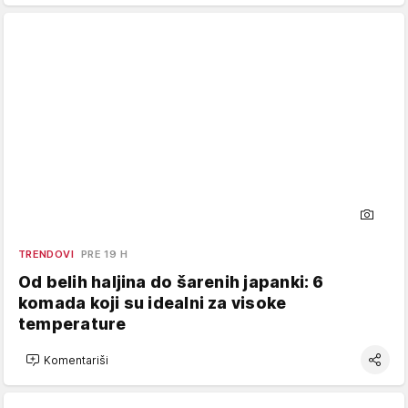
TRENDOVI
PRE 19 H
Od belih haljina do šarenih japanki: 6
komada koji su idealni za visoke
temperature
Komentariši