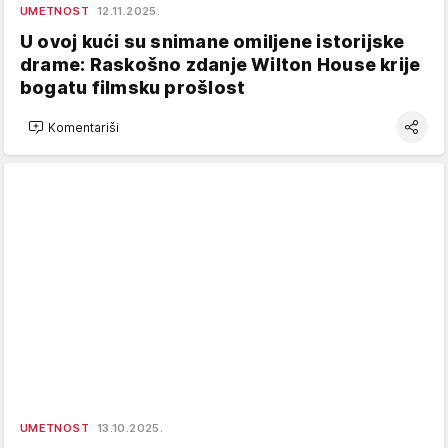
UMETNOST
12.11.2025.
U ovoj kući su snimane omiljene istorijske
drame: Raskošno zdanje Wilton House krije
bogatu filmsku prošlost
Komentariši
UMETNOST
13.10.2025.