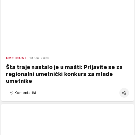
UMETNOST
19.06.2025.
Šta traje nastalo je u mašti: Prijavite se za
regionalni umetnički konkurs za mlade
umetnike
Komentariši