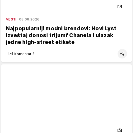
VESTI
05.08.2026.
Najpopularniji modni brendovi: Novi Lyst
izveštaj donosi trijumf Chanela i ulazak
jedne high-street etikete
Komentariši