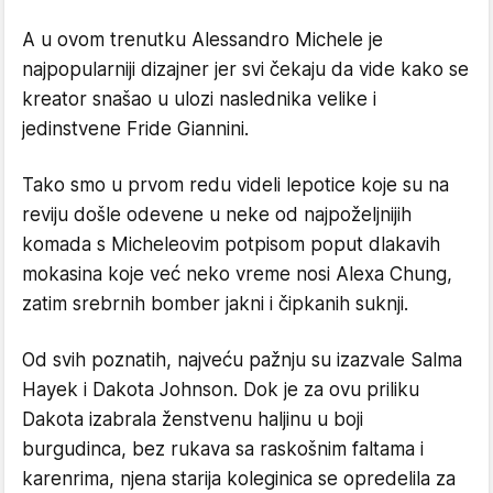
A u ovom trenutku Alessandro Michele je
najpopularniji dizajner jer svi čekaju da vide kako se
kreator snašao u ulozi naslednika velike i
jedinstvene Fride Giannini.
Tako smo u prvom redu videli lepotice koje su na
reviju došle odevene u neke od najpoželjnijih
komada s Micheleovim potpisom poput dlakavih
mokasina koje već neko vreme nosi Alexa Chung,
zatim srebrnih bomber jakni i čipkanih suknji.
Od svih poznatih, najveću pažnju su izazvale Salma
Hayek i Dakota Johnson. Dok je za ovu priliku
Dakota izabrala ženstvenu haljinu u boji
burgudinca, bez rukava sa raskošnim faltama i
karenrima, njena starija koleginica se opredelila za