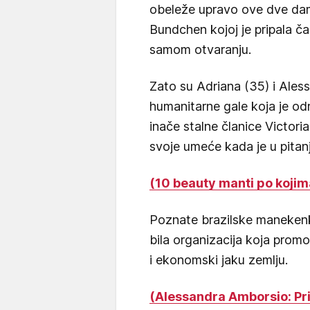
obeleže upravo ove dve dam
Bundchen kojoj je pripala ča
samom otvaranju.
Zato su Adriana (35) i Ales
humanitarne gale koja je od
inače stalne članice Victori
svoje umeće kada je u pitanj
(10 beauty manti po kojim
Poznate brazilske manekenke
bila organizacija koja prom
i ekonomski jaku zemlju.
(Alessandra Amborsio: Pri