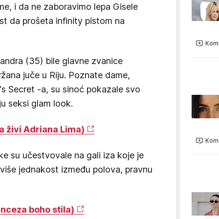
e, i da ne zaboravimo lepa Gisele
st da prošeta infinity pistom na
Kome
sandra (35) bile glavne zvanice
ržana juče u Riju. Poznate dame,
a's Secret -a, su sinoć pokazale svo
u seksi glam look.
a živi Adriana Lima)
Kome
 su učestvovale na gali iza koje je
oviše jednakost između polova, pravnu
nceza boho stila)