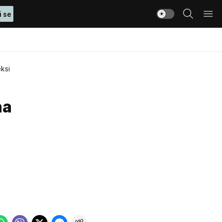
i se
ksi
na