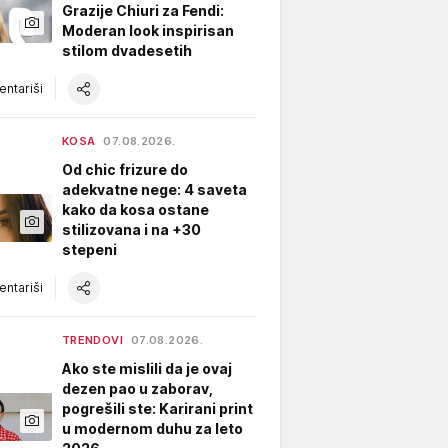
Grazije Chiuri za Fendi:
Moderan look inspirisan
stilom dvadesetih
ntariši
KOSA
07.08.2026.
Od chic frizure do
adekvatne nege: 4 saveta
kako da kosa ostane
stilizovana i na +30
stepeni
ntariši
TRENDOVI
07.08.2026.
Ako ste mislili da je ovaj
dezen pao u zaborav,
pogrešili ste: Karirani print
u modernom duhu za leto