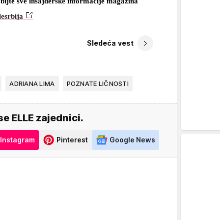
bijte sve insajderske informacije magazina
lesrbija
Sledeća vest
ADRIANA LIMA
POZNATE LIČNOSTI
se ELLE zajednici.
Instagram
Pinterest
Google News