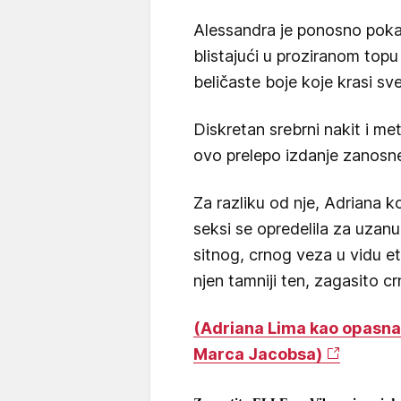
Alessandra je ponosno pokaz
blistajući u proziranom topu
beličaste boje koje krasi sve
Diskretan srebrni nakit i me
ovo prelepo izdanje zanosne 
Za razliku od nje, Adriana k
seksi se opredelila za uzanu
sitnog, crnog veza u vidu e
njen tamniji ten, zagasito c
(Adriana Lima kao opasna
Marca Jacobsa)