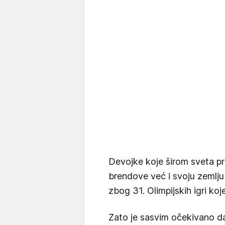
Devojke koje širom sveta p
brendove već i svoju zemlju 
zbog 31. Olimpijskih igri koj
Zato je sasvim očekivano da 