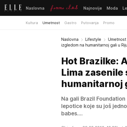
Naslovna
Najnovije
Moda
L
Kultura
Umetnost
Gastro
Putovanja
Promo
Naslovna
Lifestyle
Umetnost
izgledom na humanitarnoj gali u Rij
Hot Brazilke: 
Lima zasenile 
humanitarnoj g
Na gali Brazil Foundation 
lepotice koje su još jedn
babes....