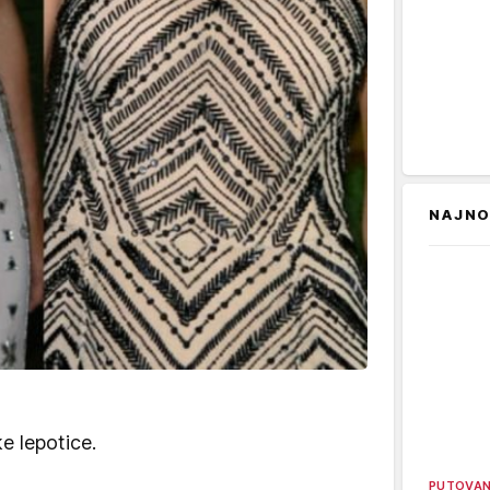
NAJNO
e lepotice.
PUTOVA