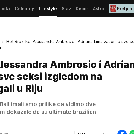
epota
Celebrity
Lifestyle
Stav
Decor
Astro
Pretplat
Hot Brazilke: Alessandra Ambrosio i Adriana Lima zasenile sve se
u
Alessandra Ambrosio i Adria
sve seksi izgledom na
ali u Riju
Ball imali smo prilike da vidimo dve
om dokazale da su ultimate brazilian