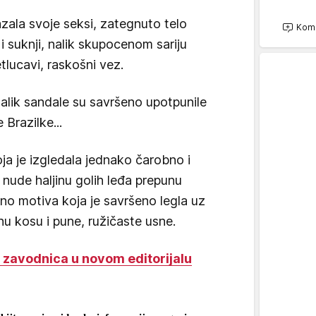
ala svoje seksi, zategnuto telo
Kome
 i suknji, nalik skupocenom sariju
tlucavi, raskošni vez.
talik sandale su savršeno upotpunile
Brazilke...
oja je izgledala jednako čarobno i
 nude haljinu golih leđa prepunu
tno motiva koja je savršeno legla uz
rnu kosu i pune, ružičaste usne.
 zavodnica u novom editorijalu