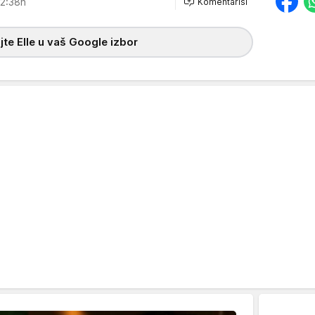
2:38h
Komentariši
te Elle u vaš Google izbor