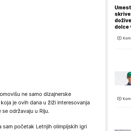
Umest
skrive
dožive
dolce 
Kome
romovišu ne samo dizajnerske
Kome
koja je ovih dana u žiži interesovanja
e se održavaju u Riju.
sam početak Letnjih olimpijskih igri