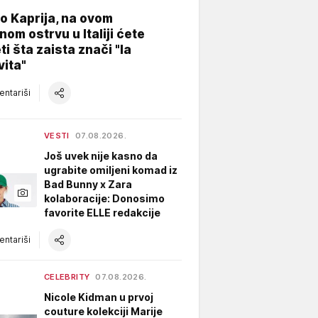
o Kaprija, na ovom
nom ostrvu u Italiji ćete
ti šta zaista znači "la
vita"
ntariši
VESTI
07.08.2026.
Još uvek nije kasno da
ugrabite omiljeni komad iz
Bad Bunny x Zara
kolaboracije: Donosimo
favorite ELLE redakcije
ntariši
CELEBRITY
07.08.2026.
Nicole Kidman u prvoj
couture kolekciji Marije