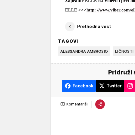
Zapratite ELLE na Viberu i prvi do
ELLE >>>
http: //www.viber.com/el
Prethodna vest
TAGOVI
ALESSANDRA AMBROSIO
LIČNOSTI
Pridruži 
Facebook
Twitter
Komentariši