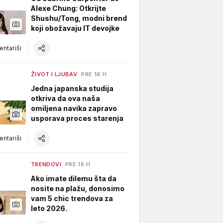
Alexe Chung: Otkrijte
Shushu/Tong, modni brend
koji obožavaju IT devojke
ntariši
ŽIVOT I LJUBAV
PRE 16 H
Jedna japanska studija
otkriva da ova naša
omiljena navika zapravo
usporava proces starenja
ntariši
TRENDOVI
PRE 18 H
Ako imate dilemu šta da
nosite na plažu, donosimo
vam 5 chic trendova za
leto 2026.