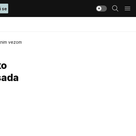
i se
etnim vezom
ko
sada