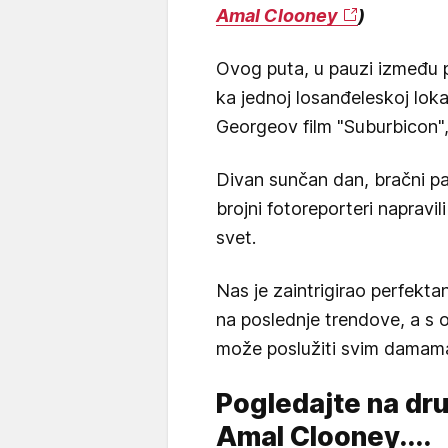
Amal Clooney
)
Ovog puta, u pauzi između po
ka jednoj losanđeleskoj loka
Georgeov film "Suburbicon", 
Divan sunčan dan, bračni par
brojni fotoreporteri napravili
svet.
Nas je zaintrigirao perfekta
na poslednje trendove, a s 
može poslužiti svim damama 
Pogledajte na drug
Amal Clooney....