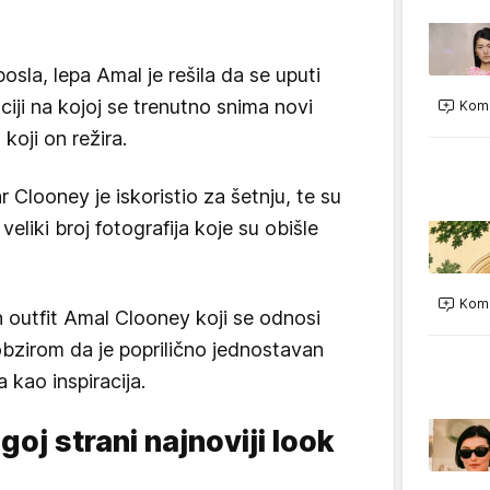
sla, lepa Amal je rešila da se uputi
ciji na kojoj se trenutno snima novi
Kome
koji on režira.
 Clooney je iskoristio za šetnju, te su
 veliki broj fotografija koje su obišle
Kome
n outfit Amal Clooney koji se odnosi
obzirom da je poprilično jednostavan
kao inspiracija.
oj strani najnoviji look