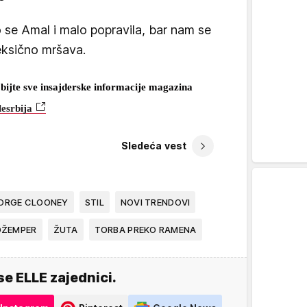
se Amal i malo popravila, bar nam se
reksično mršava.
bijte sve insajderske informacije magazina
lesrbija
Sledeća vest
ORGE CLOONEY
STIL
NOVI TRENDOVI
DŽEMPER
ŽUTA
TORBA PREKO RAMENA
se ELLE zajednici.