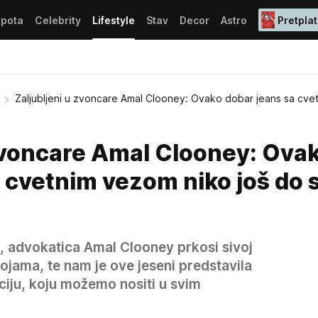
epota
Celebrity
Lifestyle
Stav
Decor
Astro
Pretplat
Zaljubljeni u zvoncare Amal Clooney: Ovako dobar jeans sa cv
 zvoncare Amal Clooney: Ova
 cvetnim vezom niko još do 
, advokatica Amal Clooney prkosi sivoj
bojama, te nam je ove jeseni predstavila
iju, koju možemo nositi u svim