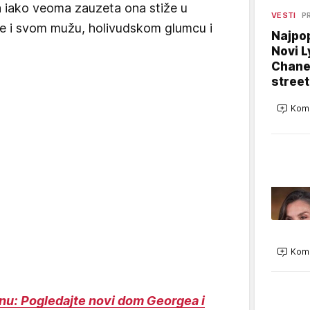
 iako veoma zauzeta ona stiže u
VESTI
PR
me i svom mužu, holivudskom glumcu i
Najpop
Novi L
Chanel
street
Kome
Kome
u: Pogledajte novi dom Georgea i