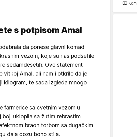
Kome
ete s potpisom Amal
 odabrala da ponese glavni komad
krasnim vezom, koje su nas podsetile
ere sedamdesetih. Ove statement
 vitkoj Amal, ali nam i otkrile da je
ji kilogram, te sada izgleda mnogo
e farmerice sa cvetnim vezom u
 boji uklopila sa žutim rebrastim
 efektnom braon torbom sa dugačkim
ngu dala dozu boho stila.