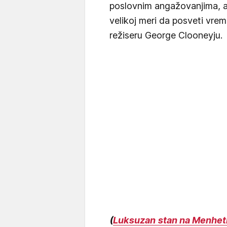
poslovnim angažovanjima, a
velikoj meri da posveti vre
režiseru George Clooneyju.
(
Luksuzan stan na Menhetn