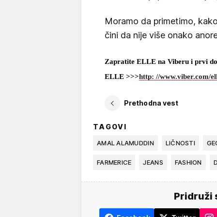
Moramo da primetimo, kako 
čini da nije više onako ano
Zapratite ELLE na Viberu i prvi do
ELLE >>>
http: //www.viber.com/el
Prethodna vest
TAGOVI
AMAL ALAMUDDIN
LIČNOSTI
GE
FARMERICE
JEANS
FASHION
Pridruži 