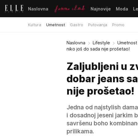
Naslovna
Najnovije
Moda
L
Kultura
Umetnost
Gastro
Putovanja
Promo
Naslovna
Lifestyle
Umetnost
niko još do sada nije prošetao!
Zaljubljeni u
dobar jeans sa
nije prošetao!
Jedna od najstylish dama
i dosadnoj jeseni jarkim 
savršenu boho kombinanc
prilikama.