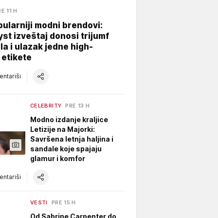
E 11 H
ularniji modni brendovi:
yst izveštaj donosi trijumf
a i ulazak jedne high-
 etikete
ntariši
CELEBRITY
PRE 13 H
Modno izdanje kraljice
Letizije na Majorki:
Savršena letnja haljina i
sandale koje spajaju
glamur i komfor
ntariši
VESTI
PRE 15 H
Od Sabrine Carpenter do