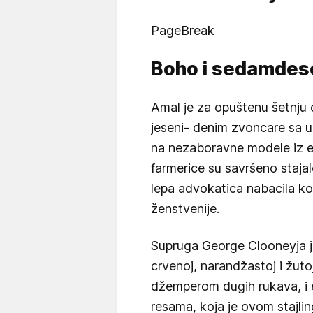
PageBreak
Boho i sedamdes
Amal je za opuštenu šetnju
jeseni- denim zvoncare sa u
na nezaboravne modele iz 
farmerice su savršeno stajale
lepa advokatica nabacila ko
ženstvenije.
Supruga George Clooneyja j
crvenoj, narandžastoj i žutoj
džemperom dugih rukava, i
resama, koja je ovom stajli