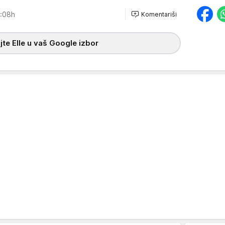
:08h
Komentariši
te Elle u vaš Google izbor