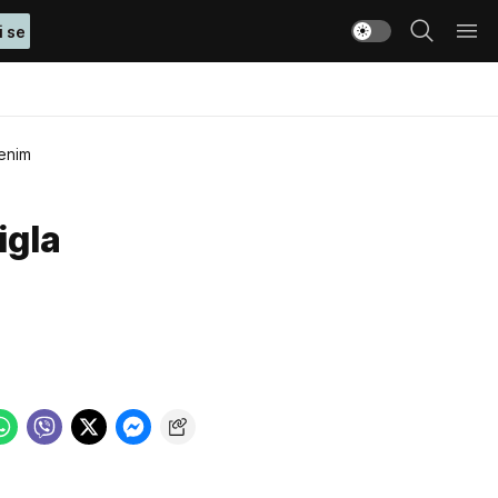
i se
venim
igla