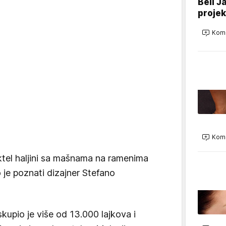
Bell J
projek
Kome
Kome
oktel haljini sa mašnama na ramenima
je poznati dizajner Stefano
kupio je više od 13.000 lajkova i