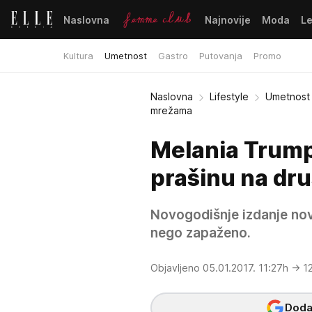
Naslovna
Najnovije
Moda
L
Kultura
Umetnost
Gastro
Putovanja
Promo
Naslovna
Lifestyle
Umetnost
mrežama
Melania Trump 
prašinu na dr
Novogodišnje izdanje nov
nego zapaženo.
Objavljeno 05.01.2017. 11:27h
→ 1
Dodaj