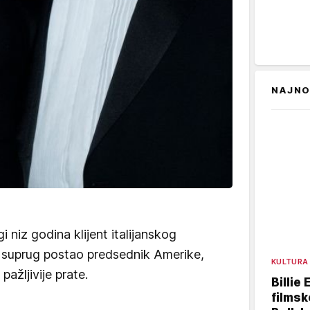
NAJNO
 niz godina klijent italijanskog
e suprug postao predsednik Amerike,
KULTURA
pažljivije prate.
Billie 
filmsk