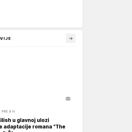
VIJE
PRE 8 H
Eilish u glavnoj ulozi
e adaptacije romana "The