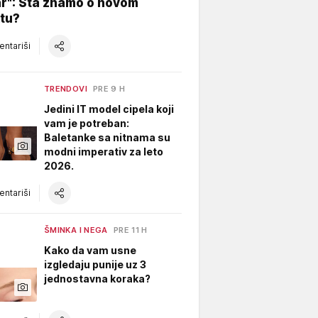
ar": Šta znamo o novom
tu?
ntariši
TRENDOVI
PRE 9 H
Jedini IT model cipela koji
vam je potreban:
Baletanke sa nitnama su
modni imperativ za leto
2026.
ntariši
ŠMINKA I NEGA
PRE 11 H
Kako da vam usne
izgledaju punije uz 3
jednostavna koraka?