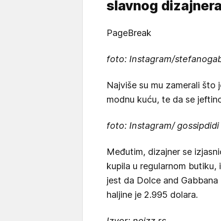
slavnog dizajnera
PageBreak
foto: Instagram/stefanoga
Najviše su mu zamerali što 
modnu kuću, te da se jeftin
foto: Instagram/
gossipdidi
Međutim, dizajner se izjasni
kupila u regularnom butiku, i
jest da Dolce and Gabbana 
haljine je 2.995 dolara.
Izvor: noizz.rs