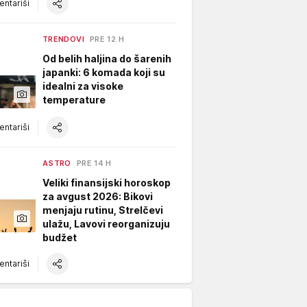
ntariši
TRENDOVI
PRE 12 H
Od belih haljina do šarenih
japanki: 6 komada koji su
idealni za visoke
temperature
ntariši
ASTRO
PRE 14 H
Veliki finansijski horoskop
za avgust 2026: Bikovi
menjaju rutinu, Strelčevi
ulažu, Lavovi reorganizuju
budžet
ntariši