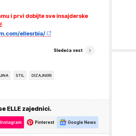
mu i prvi dobijte sve insajderske
E
m.com/ellesrbia/
Sledeća vest
JINA
STIL
DIZAJNERI
se ELLE zajednici.
Instagram
Pinterest
Google News