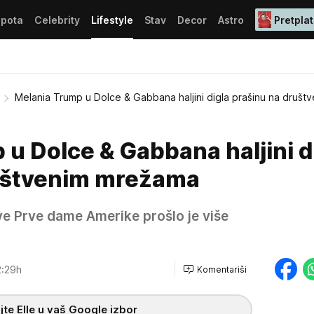
epota
Celebrity
Lifestyle
Stav
Decor
Astro
Pretplat
Melania Trump u Dolce & Gabbana haljini digla prašinu na društ
u Dolce & Gabbana haljini d
uštvenim mrežama
e Prve dame Amerike prošlo je više
2:29h
Komentariši
te Elle u vaš Google izbor