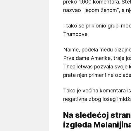
preko 1.000 komentara. Ste
nazvao "lepom ženom", a njen
I tako se priklonio grupi mod
Trumpove.
Naime, podela među dizajne
Prve dame Amerike, traje j
Thealletwas pozvala svoje 
prate njen primer i ne obla
Tako je većina komentara is
negativna zbog lošeg imidža 
Na sledećoj stran
izgleda Melanijina