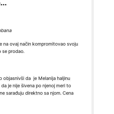
...
bbana
je na ovaj način kompromitovao svoju
o se prodao.
o objasnivši da je Melanija haljinu
 da je nije šivena po njenoj meri to
ne sarađuju direktno sa njom. Cena