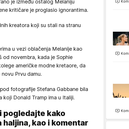
fano je između ostalog Melaniju
Kome
e kritičare je proglasio ignorantima.
nih kreatora koji su stali na stranu
rima u vezi oblačenja Melanije kao
Kome
oš od novembra, kada je Sophie
kolege američke modne kretaore, da
če novu Prvu damu.
pod fotografije Stefana Gabbane bila
koji Donald Tramp ima u Italiji.
i pogledajte kako
Kome
 haljina, kao i komentar