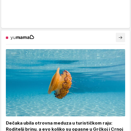
Dečaka ubila otrovna meduza u turističkom raju:
Roditelji brinu, a evo koliko su opasne u Grčkoj i Crnoj