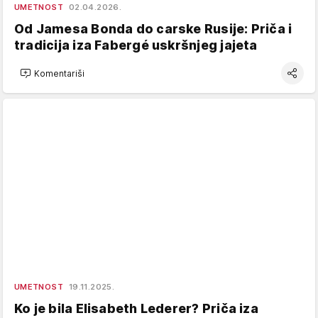
UMETNOST
02.04.2026.
Od Jamesa Bonda do carske Rusije: Priča i
tradicija iza Fabergé uskršnjeg jajeta
Komentariši
UMETNOST
19.11.2025.
Ko je bila Elisabeth Lederer? Priča iza