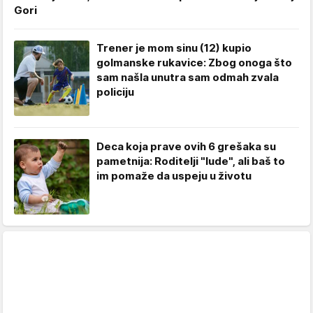
Gori
Trener je mom sinu (12) kupio
golmanske rukavice: Zbog onoga što
sam našla unutra sam odmah zvala
policiju
Deca koja prave ovih 6 grešaka su
pametnija: Roditelji "lude", ali baš to
im pomaže da uspeju u životu