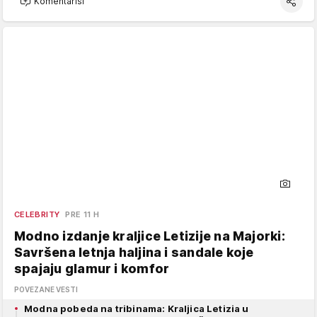
Komentariši
CELEBRITY
PRE 11 H
Modno izdanje kraljice Letizije na Majorki:
Savršena letnja haljina i sandale koje
spajaju glamur i komfor
POVEZANE VESTI
Modna pobeda na tribinama: Kraljica Letizia u