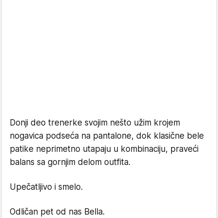
Donji deo trenerke svojim nešto užim krojem
nogavica podseća na pantalone, dok klasične bele
patike neprimetno utapaju u kombinaciju, praveći
balans sa gornjim delom outfita.
Upečatljivo i smelo.
Odličan pet od nas Bella.