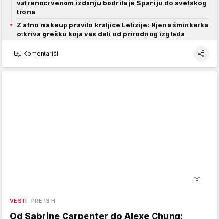
vatrenocrvenom izdanju bodrila je Španiju do svetskog
trona
Zlatno makeup pravilo kraljice Letizije: Njena šminkerka
otkriva grešku koja vas deli od prirodnog izgleda
Komentariši
VESTI
PRE 13 H
Od Sabrine Carpenter do Alexe Chung: