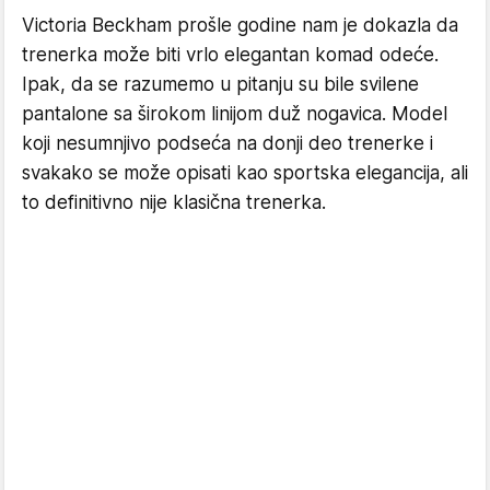
Victoria Beckham prošle godine nam je dokazla da
trenerka može biti vrlo elegantan komad odeće.
Ipak, da se razumemo u pitanju su bile svilene
pantalone sa širokom linijom duž nogavica. Model
koji nesumnjivo podseća na donji deo trenerke i
svakako se može opisati kao sportska elegancija, ali
to definitivno nije klasična trenerka.