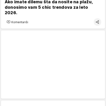
Ako imate dilemu šta da nosite na plažu,
donosimo vam 5 chic trendova za leto
2026.
Komentariši