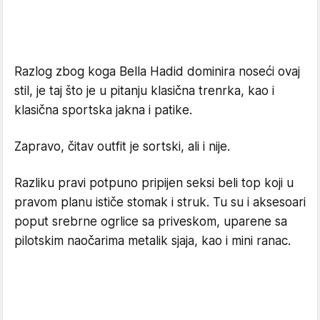
Razlog zbog koga Bella Hadid dominira noseći ovaj
stil, je taj što je u pitanju klasična trenrka, kao i
klasična sportska jakna i patike.
Zapravo, čitav outfit je sortski, ali i nije.
Razliku pravi potpuno pripijen seksi beli top koji u
pravom planu ističe stomak i struk. Tu su i aksesoari
poput srebrne ogrlice sa priveskom, uparene sa
pilotskim naočarima metalik sjaja, kao i mini ranac.