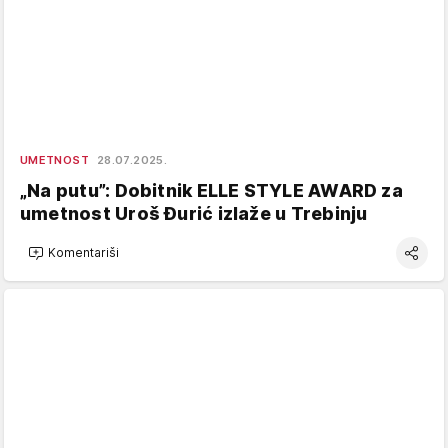
UMETNOST
28.07.2025.
„Na putu”: Dobitnik ELLE STYLE AWARD za
umetnost Uroš Đurić izlaže u Trebinju
Komentariši