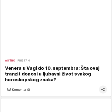
ASTRO
PRE 17 H
Venera u Vagi do 10. septembra: Šta ovaj
tranzit donosi u ljubavni život svakog
horoskopskog znaka?
Komentariši