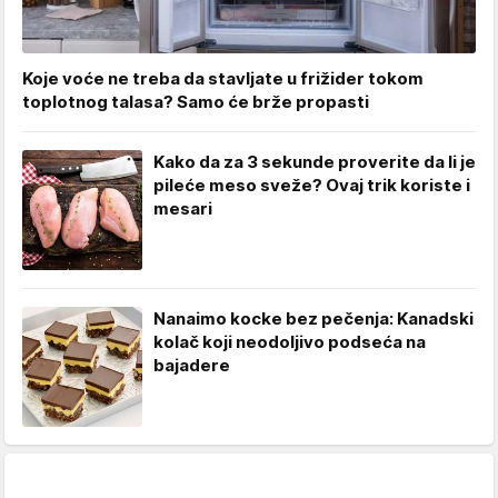
Koje voće ne treba da stavljate u frižider tokom
toplotnog talasa? Samo će brže propasti
Kako da za 3 sekunde proverite da li je
pileće meso sveže? Ovaj trik koriste i
mesari
Nanaimo kocke bez pečenja: Kanadski
kolač koji neodoljivo podseća na
bajadere