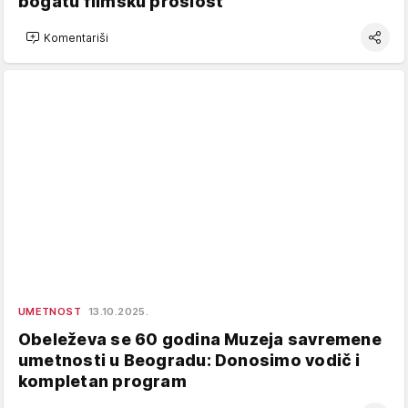
bogatu filmsku prošlost
Komentariši
UMETNOST
13.10.2025.
Obeleževa se 60 godina Muzeja savremene
umetnosti u Beogradu: Donosimo vodič i
kompletan program