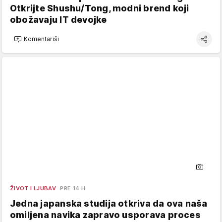
Otkrijte Shushu/Tong, modni brend koji
obožavaju IT devojke
Komentariši
ŽIVOT I LJUBAV
PRE 14 H
Jedna japanska studija otkriva da ova naša
omiljena navika zapravo usporava proces