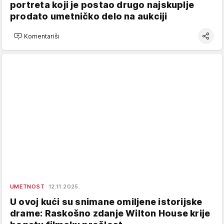
portreta koji je postao drugo najskuplje
prodato umetničko delo na aukciji
Komentariši
UMETNOST
12.11.2025.
U ovoj kući su snimane omiljene istorijske
drame: Raskošno zdanje Wilton House krije