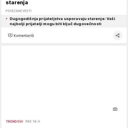
starenja
POVEZANE VESTI
Dugogodišnja prijateljstva usporavaju starenje: Vaši
najbolji prijatelji mogu biti ključ dugovečnosti
Komentariši
TRENDOVI
PRE 16 H