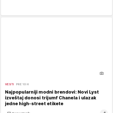
VESTI
PRE 10 H
Najpopularniji modni brendovi: Novi Lyst
izveštaj donosi trijumf Chanela i ulazak
jedne high-street etikete