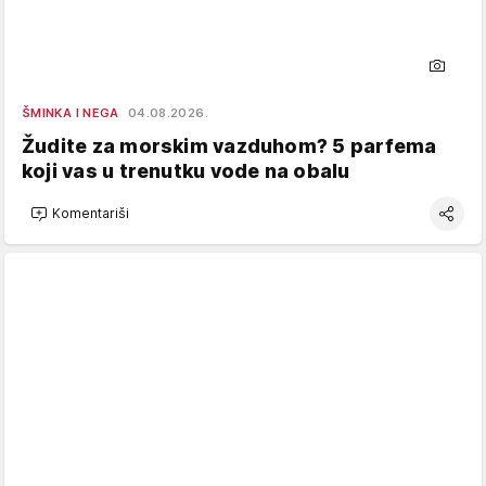
ŠMINKA I NEGA
04.08.2026.
Žudite za morskim vazduhom? 5 parfema
koji vas u trenutku vode na obalu
Komentariši