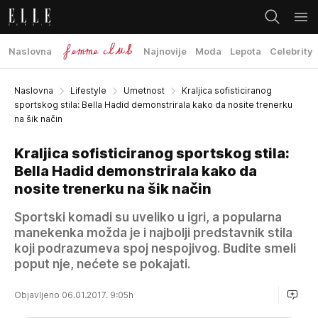
Naslovna
Najnovije
Moda
Lepota
Celebrity
Naslovna
Lifestyle
Umetnost
Kraljica sofisticiranog
sportskog stila: Bella Hadid demonstrirala kako da nosite trenerku
na šik način
Kraljica sofisticiranog sportskog stila:
Bella Hadid demonstrirala kako da
nosite trenerku na šik način
Sportski komadi su uveliko u igri, a popularna
manekenka možda je i najbolji predstavnik stila
koji podrazumeva spoj nespojivog. Budite smeli
poput nje, nećete se pokajati.
Objavljeno 06.01.2017. 9:05h