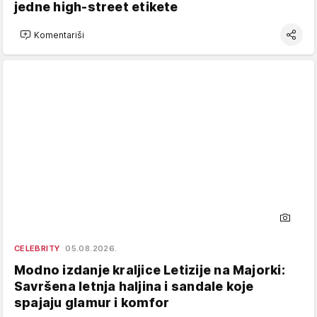
jedne high-street etikete
Komentariši
CELEBRITY
05.08.2026.
Modno izdanje kraljice Letizije na Majorki:
Savršena letnja haljina i sandale koje
spajaju glamur i komfor