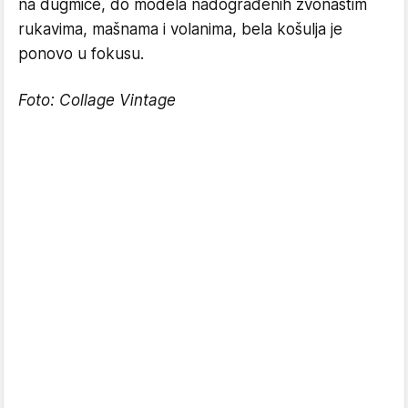
na dugmiće, do modela nadograđenih zvonastim
rukavima, mašnama i volanima, bela košulja je
ponovo u fokusu.
Foto:
Collage Vintage