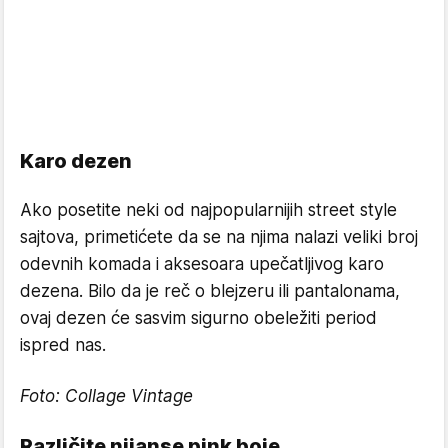
Karo dezen
Ako posetite neki od najpopularnijih street style
sajtova, primetićete da se na njima nalazi veliki broj
odevnih komada i aksesoara upečatljivog karo
dezena. Bilo da je reč o blejzeru ili pantalonama,
ovaj dezen će sasvim sigurno obeležiti period
ispred nas.
Foto: Collage Vintage
Različite nijanse pink boje