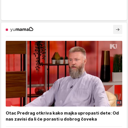
Otac Predrag otkriva kako majka upropasti dete: Od
nas zavisi da li će porasti u dobrog čoveka