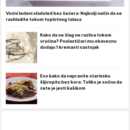
Voćni ledeni sladoled bez šećera: Najbolji način da se
rashladite tokom toplotnog talasa
Kako da se šlag ne razliva tokom
vrućina? Poslastičari mu obavezno
dodaju 1 kremasti sastojak
Evo kako da napravite starinsku
šljivopitu bez kora: Toliko je sočna da
ćete je jesti kašikom