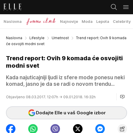
Naslovna
Najnovije
Moda
Lepota
Celebrity
Naslovna
Lifestyle
Umetnost
Trend report: Ovih 9 komada
će osvojiti modni svet
Trend report: Ovih 9 komada će osvojiti
modni svet
Kada najuticajniji ljudi iz sfere mode ponesu neki
komad, jasno je da se radi o novom trendu...
Objavljeno 08.03.2017. 12:07h
→ 09.01.2018. 16:32h
Dodajte Elle u vaš Google izbor