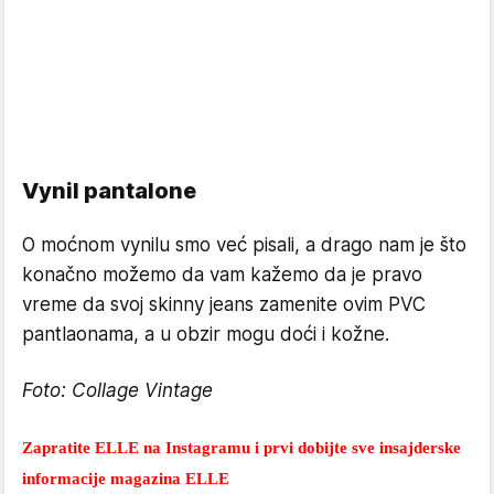
Vynil pantalone
O moćnom vynilu smo već pisali, a drago nam je što
konačno možemo da vam kažemo da je pravo
vreme da svoj skinny jeans zamenite ovim PVC
pantlaonama, a u obzir mogu doći i kožne.
Foto: Collage Vintage
Zapratite ELLE na Instagramu i prvi dobijte sve insajderske
informacije magazina ELLE