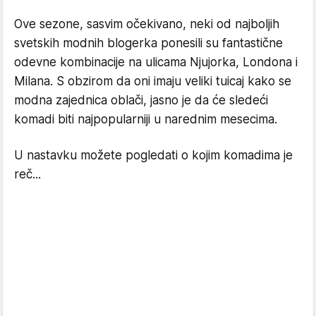
Ove sezone, sasvim očekivano, neki od najboljih
svetskih modnih blogerka ponesili su fantastične
odevne kombinacije na ulicama Njujorka, Londona i
Milana. S obzirom da oni imaju veliki tuicaj kako se
modna zajednica oblači, jasno je da će sledeći
komadi biti najpopularniji u narednim mesecima.
U nastavku možete pogledati o kojim komadima je
reč...