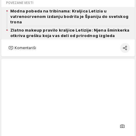
POVEZANE VESTI
Modna pobeda na tribinama: Kraljica Letizia u
vatrenocrvenom izdanju bodrila je Španiju do svetskog
trona
Zlatno makeup pravilo kraljice Letizije: Njena šminkerka
otkriva grešku koja vas deli od prirodnog izgleda
Komentariši