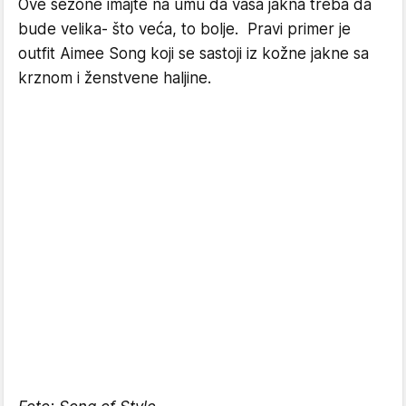
Ove sezone imajte na umu da vaša jakna treba da
bude velika- što veća, to bolje. Pravi primer je
outfit Aimee Song koji se sastoji iz kožne jakne sa
krznom i ženstvene haljine.