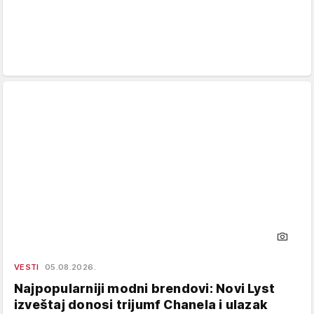
VESTI
05.08.2026.
Najpopularniji modni brendovi: Novi Lyst
izveštaj donosi trijumf Chanela i ulazak