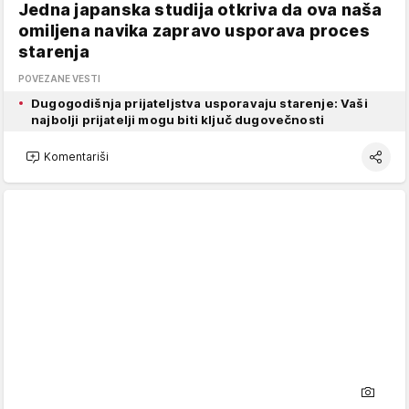
Jedna japanska studija otkriva da ova naša
omiljena navika zapravo usporava proces
starenja
POVEZANE VESTI
Dugogodišnja prijateljstva usporavaju starenje: Vaši
najbolji prijatelji mogu biti ključ dugovečnosti
Komentariši