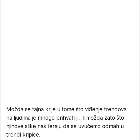
Možda se tajna krije u tome što viđenje trendova
na ljudima je mnogo prihvatljiji, ili možda zato što
njihove slike nas teraju da se uvučemo odmah u
trendi kripice.