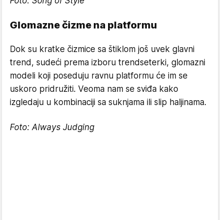
Foto:
Song of Style
Glomazne čizme na platformu
Dok su kratke čizmice sa štiklom još uvek glavni
trend, sudeći prema izboru trendseterki, glomazni
modeli koji poseduju ravnu platformu će im se
uskoro pridružiti. Veoma nam se sviđa kako
izgledaju u kombinaciji sa suknjama ili slip haljinama.
Foto:
Always Judging