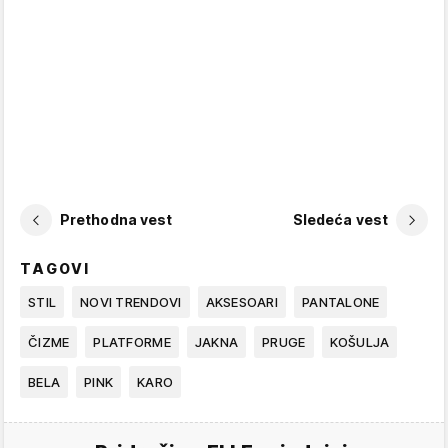
Prethodna vest
Sledeća vest
TAGOVI
STIL
NOVI TRENDOVI
AKSESOARI
PANTALONE
ČIZME
PLATFORME
JAKNA
PRUGE
KOŠULJA
BELA
PINK
KARO