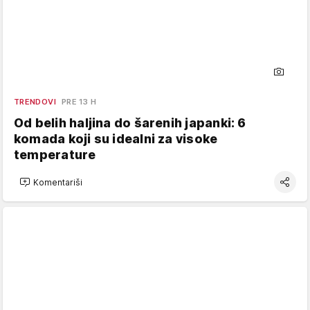
TRENDOVI
PRE 13 H
Od belih haljina do šarenih japanki: 6
komada koji su idealni za visoke
temperature
Komentariši