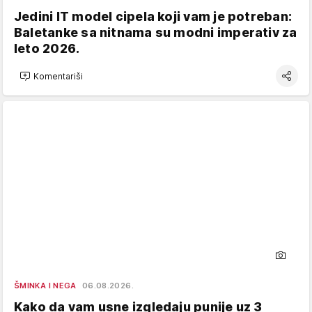
Jedini IT model cipela koji vam je potreban:
Baletanke sa nitnama su modni imperativ za
leto 2026.
Komentariši
ŠMINKA I NEGA
06.08.2026.
Kako da vam usne izgledaju punije uz 3