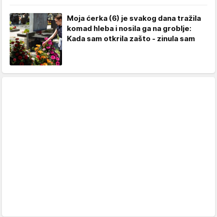
Moja ćerka (6) je svakog dana tražila
komad hleba i nosila ga na groblje:
Kada sam otkrila zašto - zinula sam