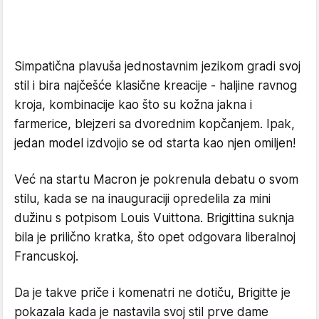
Simpatična plavuša jednostavnim jezikom gradi svoj
stil i bira najčešće klasične kreacije - haljine ravnog
kroja, kombinacije kao što su kožna jakna i
farmerice, blejzeri sa dvorednim kopčanjem. Ipak,
jedan model izdvojio se od starta kao njen omiljen!
Već na startu Macron je pokrenula debatu o svom
stilu, kada se na inauguraciji opredelila za mini
dužinu s potpisom Louis Vuittona. Brigittina suknja
bila je prilično kratka, što opet odgovara liberalnoj
Francuskoj.
Da je takve priče i komenatri ne dotiču, Brigitte je
pokazala kada je nastavila svoj stil prve dame