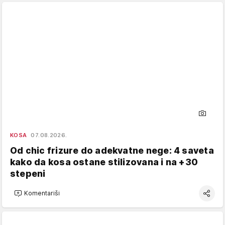
KOSA
07.08.2026.
Od chic frizure do adekvatne nege: 4 saveta
kako da kosa ostane stilizovana i na +30
stepeni
Komentariši