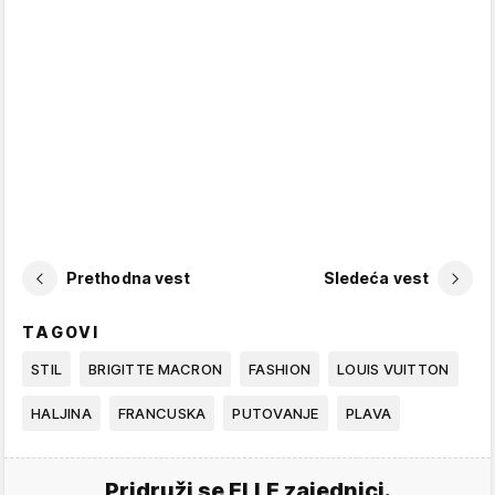
Prethodna vest
Sledeća vest
TAGOVI
STIL
BRIGITTE MACRON
FASHION
LOUIS VUITTON
HALJINA
FRANCUSKA
PUTOVANJE
PLAVA
Pridruži se ELLE zajednici.