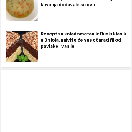
kuvanja dodavale su ovo
Recept za kolač smetanik: Ruski klasik
u 3 sloja, najviše će vas očarati fil od
pavlake i vanile