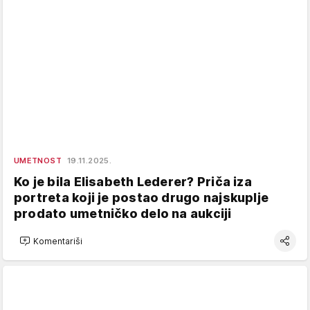
UMETNOST
19.11.2025.
Ko je bila Elisabeth Lederer? Priča iza
portreta koji je postao drugo najskuplje
prodato umetničko delo na aukciji
Komentariši