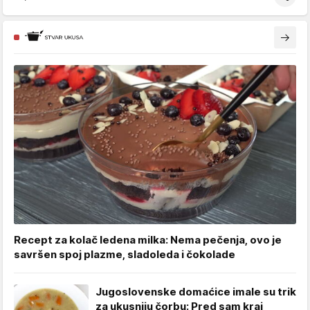
Recept za kolač ledena milka: Nema pečenja, ovo je
savršen spoj plazme, sladoleda i čokolade
Jugoslovenske domaćice imale su trik
za ukusniju čorbu: Pred sam kraj