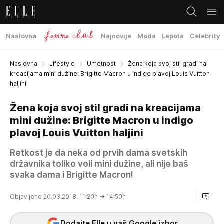
Naslovna
Najnovije
Moda
Lepota
Celebrity
Naslovna
Lifestyle
Umetnost
Žena koja svoj stil gradi na
kreacijama mini dužine: Brigitte Macron u indigo plavoj Louis Vuitton
haljini
Žena koja svoj stil gradi na kreacijama
mini dužine: Brigitte Macron u indigo
plavoj Louis Vuitton haljini
Retkost je da neka od prvih dama svetskih
državnika toliko voli mini dužine, ali nije baš
svaka dama i Brigitte Macron!
Objavljeno 20.03.2018. 11:20h
→ 14:50h
Dodajte Elle u vaš Google izbor