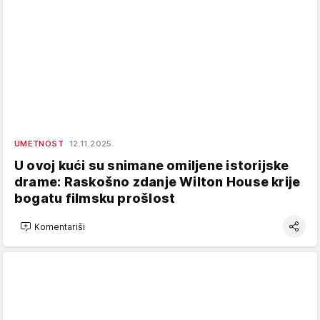
UMETNOST
12.11.2025.
U ovoj kući su snimane omiljene istorijske
drame: Raskošno zdanje Wilton House krije
bogatu filmsku prošlost
Komentariši