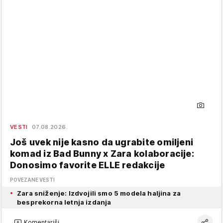
VESTI
07.08.2026.
Još uvek nije kasno da ugrabite omiljeni
komad iz Bad Bunny x Zara kolaboracije:
Donosimo favorite ELLE redakcije
POVEZANE VESTI
Zara sniženje: Izdvojili smo 5 modela haljina za
besprekorna letnja izdanja
Komentariši