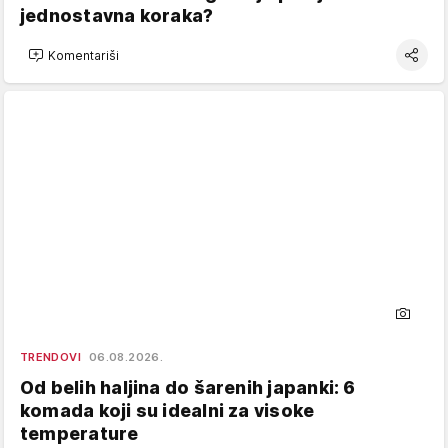
jednostavna koraka?
Komentariši
TRENDOVI
06.08.2026.
Od belih haljina do šarenih japanki: 6
komada koji su idealni za visoke
temperature