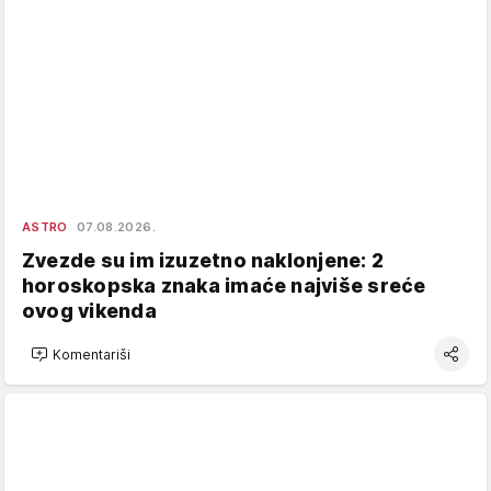
ASTRO
07.08.2026.
Zvezde su im izuzetno naklonjene: 2
horoskopska znaka imaće najviše sreće
ovog vikenda
Komentariši