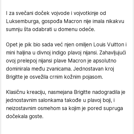
I za svečani doček vojvode i vojvotkinje od
Luksemburga, gospođa Macron nije imala nikakvu
sumnju šta odabrati u domenu odeće.
Opet je pik bio sada već njen omiljen Louis Vuitton i
mini haljina u divnoj indigo plavoj nijansi. Zahavljujući
ovoj prelepoj nijansi plave Macron je apsolutno
dominirala među zvanicama. Jednostavan kroj
Brigitte je osvežila crnim kožnim pojasom.
Klasičnu kreaciju, nasmejana Brigitte nadogradila je
jednostavnim salonkama takođe u plavoj boji, i
neizostavnim osmehom sa kojim je pored supruga
dočekala goste.