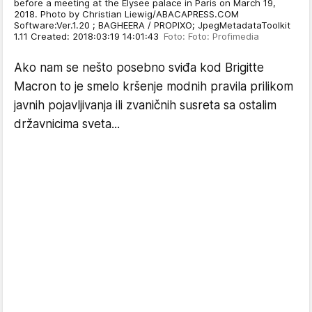
before a meeting at the Elysee palace in Paris on March 19,
2018. Photo by Christian Liewig/ABACAPRESS.COM
Software:Ver.1.20 ; BAGHEERA / PROPIXO; JpegMetadataToolkit
1.11 Created: 2018:03:19 14:01:43
Foto: Foto: Profimedia
Ako nam se nešto posebno sviđa kod Brigitte
Macron to je smelo kršenje modnih pravila prilikom
javnih pojavljivanja ili zvaničnih susreta sa ostalim
državnicima sveta...