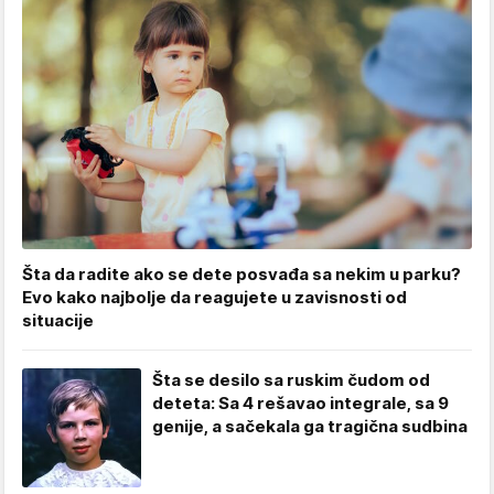
Šta da radite ako se dete posvađa sa nekim u parku?
Evo kako najbolje da reagujete u zavisnosti od
situacije
Šta se desilo sa ruskim čudom od
deteta: Sa 4 rešavao integrale, sa 9
genije, a sačekala ga tragična sudbina