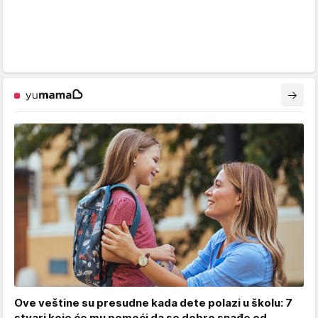
Ove veštine su presudne kada dete polazi u školu: 7
stvari koje će mu pomoći da se dobro snađe od