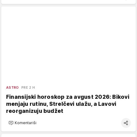
ASTRO
PRE 2 H
Finansijski horoskop za avgust 2026: Bikovi
menjaju rutinu, Strelčevi ulažu, a Lavovi
reorganizuju budžet
Komentariši