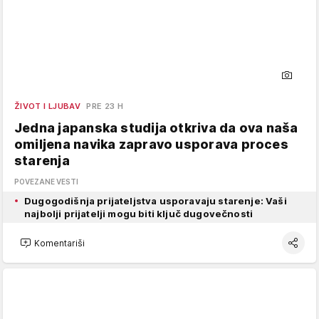
ŽIVOT I LJUBAV
PRE 23 H
Jedna japanska studija otkriva da ova naša
omiljena navika zapravo usporava proces
starenja
POVEZANE VESTI
Dugogodišnja prijateljstva usporavaju starenje: Vaši
najbolji prijatelji mogu biti ključ dugovečnosti
Komentariši