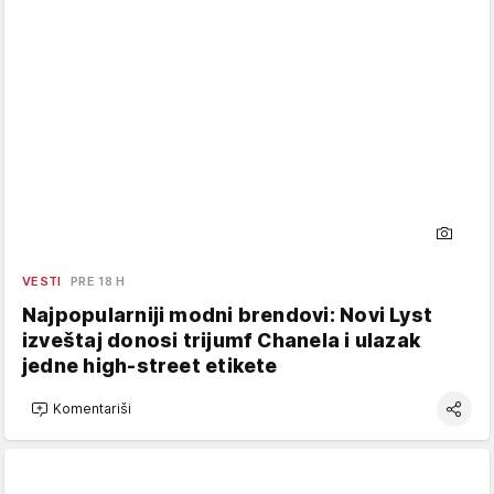
VESTI
PRE 18 H
Najpopularniji modni brendovi: Novi Lyst
izveštaj donosi trijumf Chanela i ulazak
jedne high-street etikete
Komentariši