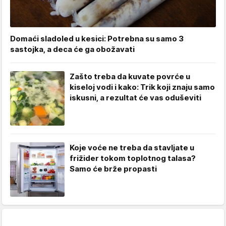
Domaći sladoled u kesici: Potrebna su samo 3
sastojka, a deca će ga obožavati
Zašto treba da kuvate povrće u
kiseloj vodi i kako: Trik koji znaju samo
iskusni, a rezultat će vas oduševiti
Koje voće ne treba da stavljate u
frižider tokom toplotnog talasa?
Samo će brže propasti