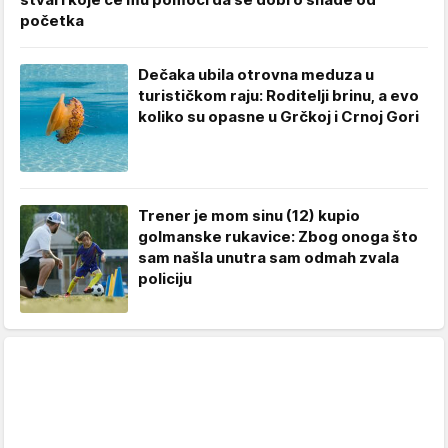
početka
Dečaka ubila otrovna meduza u
turističkom raju: Roditelji brinu, a evo
koliko su opasne u Grčkoj i Crnoj Gori
Trener je mom sinu (12) kupio
golmanske rukavice: Zbog onoga što
sam našla unutra sam odmah zvala
policiju