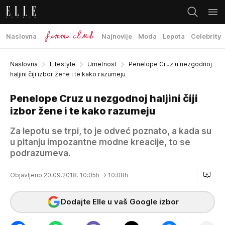
Naslovna
Najnovije
Moda
Lepota
Celebrity
Naslovna
Lifestyle
Umetnost
Penelope Cruz u nezgodnoj
haljini čiji izbor žene i te kako razumeju
Penelope Cruz u nezgodnoj haljini čiji
izbor žene i te kako razumeju
Za lepotu se trpi, to je odveć poznato, a kada su
u pitanju impozantne modne kreacije, to se
podrazumeva.
Objavljeno 20.09.2018. 10:05h
→ 10:08h
Dodajte Elle u vaš Google izbor