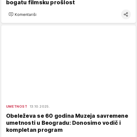
bogatu filmsku prošlost
Komentariši
UMETNOST
13.10.2025.
Obeleževa se 60 godina Muzeja savremene
umetnosti u Beogradu: Donosimo vodič i
kompletan program