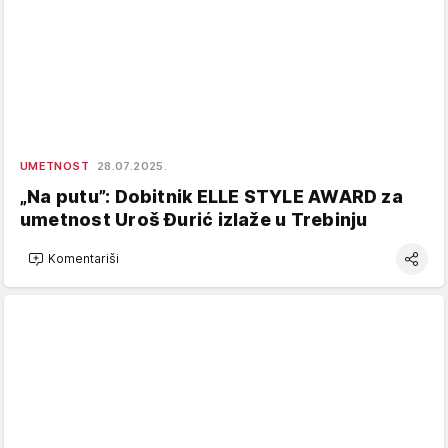
UMETNOST
28.07.2025.
„Na putu”: Dobitnik ELLE STYLE AWARD za
umetnost Uroš Đurić izlaže u Trebinju
Komentariši