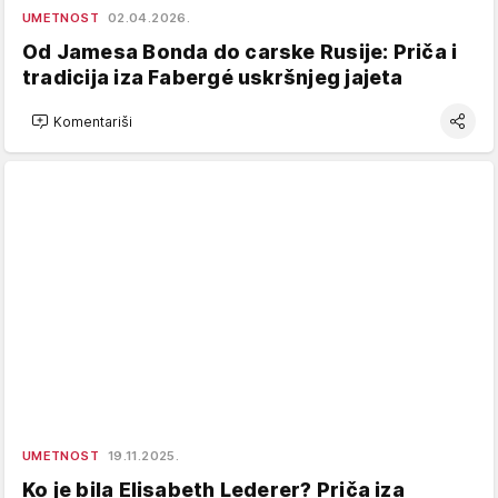
UMETNOST
02.04.2026.
Od Jamesa Bonda do carske Rusije: Priča i
tradicija iza Fabergé uskršnjeg jajeta
Komentariši
UMETNOST
19.11.2025.
Ko je bila Elisabeth Lederer? Priča iza