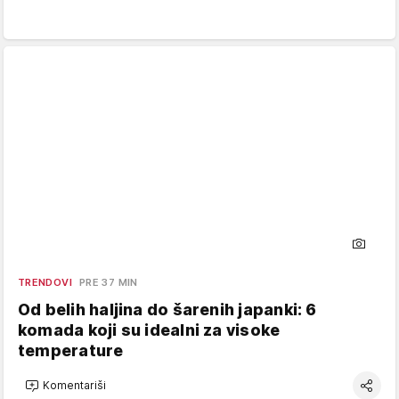
TRENDOVI
PRE 37 MIN
Od belih haljina do šarenih japanki: 6
komada koji su idealni za visoke
temperature
Komentariši