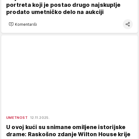
portreta koji je postao drugo najskuplje
prodato umetničko delo na aukciji
Komentariši
UMETNOST
12.11.2025.
U ovoj kući su snimane omiljene istorijske
drame: Raskošno zdanje Wilton House krije