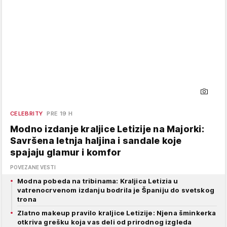
CELEBRITY
PRE 19 H
Modno izdanje kraljice Letizije na Majorki:
Savršena letnja haljina i sandale koje
spajaju glamur i komfor
POVEZANE VESTI
Modna pobeda na tribinama: Kraljica Letizia u
vatrenocrvenom izdanju bodrila je Španiju do svetskog
trona
Zlatno makeup pravilo kraljice Letizije: Njena šminkerka
otkriva grešku koja vas deli od prirodnog izgleda