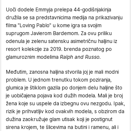
Uoči dodele Emmyja prelepa 44-godišnjakinja
družila se sa predstavnicima medija na prikazivanju
filma "Loving Pablo" u kome igra sa svojim
suprugom Javierom Bardemom. Za ovu priliku
odenula je zelenu satensku asimetričnu haljinu iz
resort kolekcije za 2019. brenda poznatog po
glamuroznim modelima
Ralph and Russo.
Međutim, zanosna haljina stvorila joj je mali modni
problem. U jednom trenutku tokom poziranja,
glumica je štiklom gazila po donjem delu haljine što
je uobičajena pojava kod dužih modela. Mali je broj
žena koje su uspele da izbegnu ovu nezgodu. Ipak,
rizik je prihvatljiv kod ovakvih modela, s obzirom da
dužina zaokružuje glam utisak koji je postignut
sirena krojem, te šlicevima na butini i ramenu, ali i