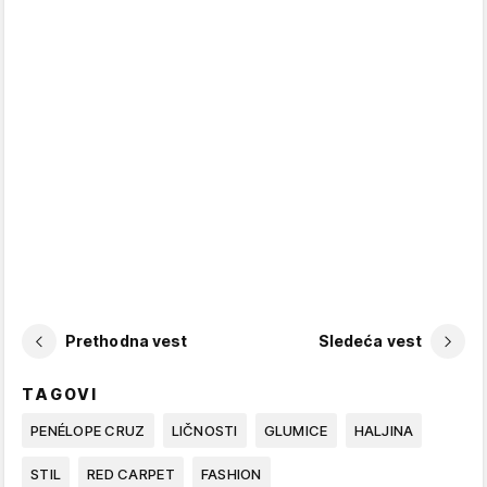
Prethodna vest
Sledeća vest
TAGOVI
PENÉLOPE CRUZ
LIČNOSTI
GLUMICE
HALJINA
STIL
RED CARPET
FASHION