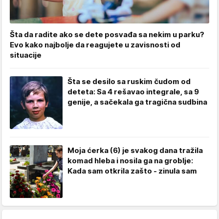
Šta da radite ako se dete posvađa sa nekim u parku?
Evo kako najbolje da reagujete u zavisnosti od
situacije
Šta se desilo sa ruskim čudom od
deteta: Sa 4 rešavao integrale, sa 9
genije, a sačekala ga tragična sudbina
Moja ćerka (6) je svakog dana tražila
komad hleba i nosila ga na groblje:
Kada sam otkrila zašto - zinula sam