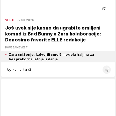
VESTI
07.08.2026.
Još uvek nije kasno da ugrabite omiljeni
komad iz Bad Bunny x Zara kolaboracije:
Donosimo favorite ELLE redakcije
POVEZANE VESTI
Zara sniženje: Izdvojili smo 5 modela haljina za
besprekorna letnja izdanja
Komentariši