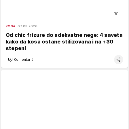
KOSA
07.08.2026.
Od chic frizure do adekvatne nege: 4 saveta
kako da kosa ostane stilizovana i na +30
stepeni
Komentariši