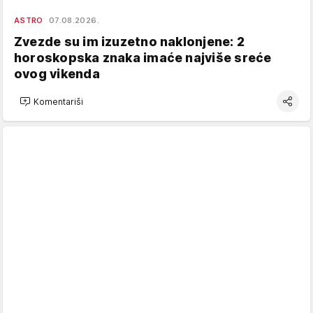
ASTRO
07.08.2026.
Zvezde su im izuzetno naklonjene: 2
horoskopska znaka imaće najviše sreće
ovog vikenda
Komentariši