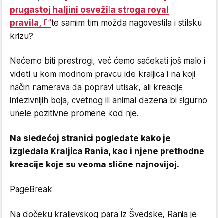
prugastoj haljini osvežila stroga royal
pravila,
te samim tim možda nagovestila i stilsku
krizu?
Nećemo biti prestrogi, već ćemo sačekati još malo i
videti u kom modnom pravcu ide kraljica i na koji
način namerava da popravi utisak, ali kreacije
intezivnijih boja, cvetnog ili animal dezena bi sigurno
unele pozitivne promene kod nje.
Na sledećoj stranici pogledate kako je
izgledala Kraljica Rania, kao i njene prethodne
kreacije koje su veoma slične najnovijoj.
PageBreak
Na dočeku kraljevskog para iz Švedske, Rania je