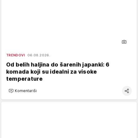
TRENDOVI
06.08.2026.
Od belih haljina do šarenih japanki: 6
komada koji su idealni za visoke
temperature
Komentariši