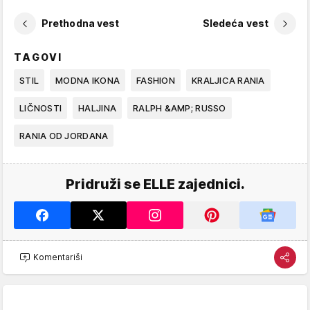
Prethodna vest
Sledeća vest
TAGOVI
STIL
MODNA IKONA
FASHION
KRALJICA RANIA
LIČNOSTI
HALJINA
RALPH &AMP; RUSSO
RANIA OD JORDANA
Pridruži se ELLE zajednici.
Komentariši