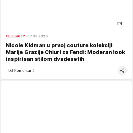
CELEBRITY
07.08.2026.
Nicole Kidman u prvoj couture kolekciji
Marije Grazije Chiuri za Fendi: Moderan look
inspirisan stilom dvadesetih
Komentariši