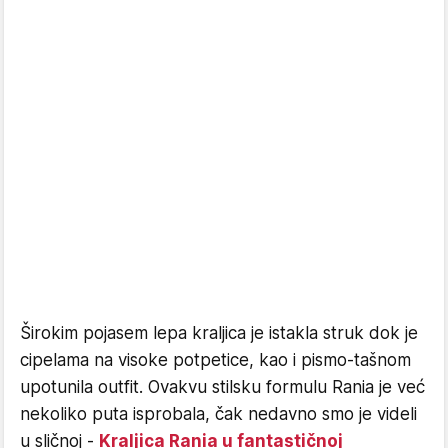
Širokim pojasem lepa kraljica je istakla struk dok je
cipelama na visoke potpetice, kao i pismo-tašnom
upotunila outfit. Ovakvu stilsku formulu Rania je već
nekoliko puta isprobala, čak nedavno smo je videli
u sličnoj -
Kraljica Rania u fantastičnoj