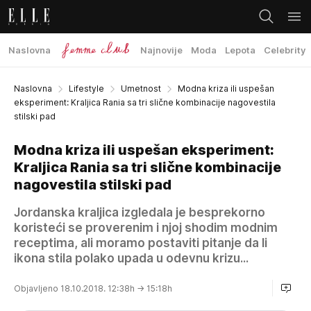
Naslovna
Najnovije
Moda
Lepota
Celebrity
Naslovna
Lifestyle
Umetnost
Modna kriza ili uspešan
eksperiment: Kraljica Rania sa tri slične kombinacije nagovestila
stilski pad
Modna kriza ili uspešan eksperiment:
Kraljica Rania sa tri slične kombinacije
nagovestila stilski pad
Jordanska kraljica izgledala je besprekorno
koristeći se proverenim i njoj shodim modnim
receptima, ali moramo postaviti pitanje da li
ikona stila polako upada u odevnu krizu...
Objavljeno 18.10.2018. 12:38h
→ 15:18h