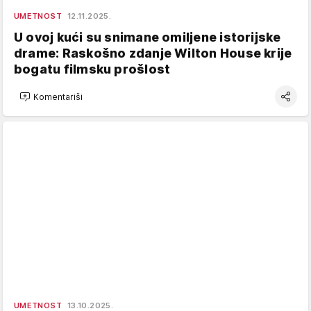
UMETNOST
12.11.2025.
U ovoj kući su snimane omiljene istorijske
drame: Raskošno zdanje Wilton House krije
bogatu filmsku prošlost
Komentariši
UMETNOST
13.10.2025.