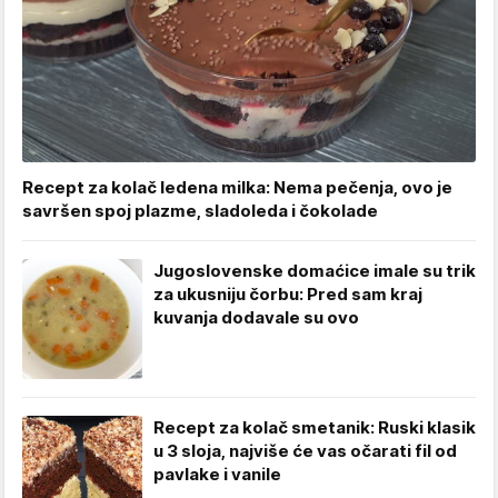
Recept za kolač ledena milka: Nema pečenja, ovo je
savršen spoj plazme, sladoleda i čokolade
Jugoslovenske domaćice imale su trik
za ukusniju čorbu: Pred sam kraj
kuvanja dodavale su ovo
Recept za kolač smetanik: Ruski klasik
u 3 sloja, najviše će vas očarati fil od
pavlake i vanile