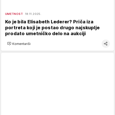
UMETNOST
19.11.2025.
Ko je bila Elisabeth Lederer? Priča iza
portreta koji je postao drugo najskuplje
prodato umetničko delo na aukciji
Komentariši