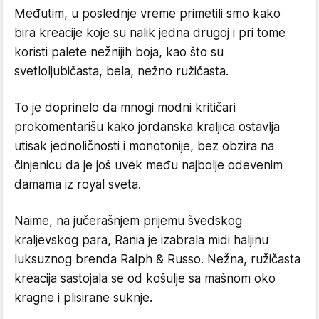
Međutim, u poslednje vreme primetili smo kako
bira kreacije koje su nalik jedna drugoj i pri tome
koristi palete nežnijih boja, kao što su
svetloljubičasta, bela, nežno ružičasta.
To je doprinelo da mnogi modni kritičari
prokomentarišu kako jordanska kraljica ostavlja
utisak jednoličnosti i monotonije, bez obzira na
činjenicu da je još uvek među najbolje odevenim
damama iz royal sveta.
Naime, na jučerašnjem prijemu švedskog
kraljevskog para, Rania je izabrala midi haljinu
luksuznog brenda Ralph & Russo. Nežna, ružičasta
kreacija sastojala se od košulje sa mašnom oko
kragne i plisirane suknje.