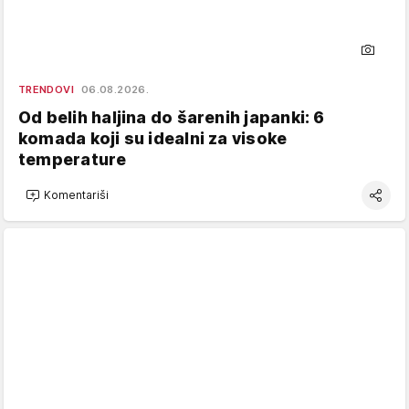
TRENDOVI
06.08.2026.
Od belih haljina do šarenih japanki: 6
komada koji su idealni za visoke
temperature
Komentariši