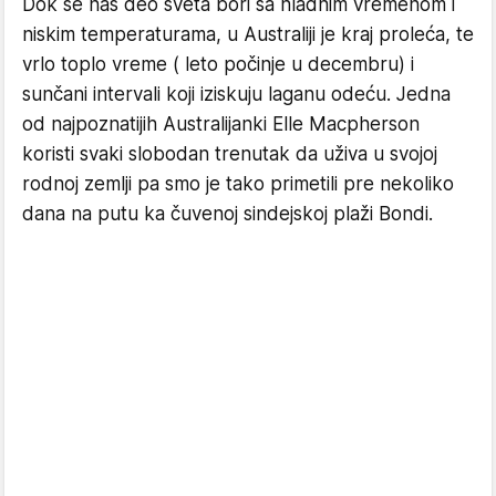
Dok se naš deo sveta bori sa hladnim vremenom i
niskim temperaturama, u Australiji je kraj proleća, te
vrlo toplo vreme ( leto počinje u decembru) i
sunčani intervali koji iziskuju laganu odeću. Jedna
od najpoznatijih Australijanki Elle Macpherson
koristi svaki slobodan trenutak da uživa u svojoj
rodnoj zemlji pa smo je tako primetili pre nekoliko
dana na putu ka čuvenoj sindejskoj plaži Bondi.