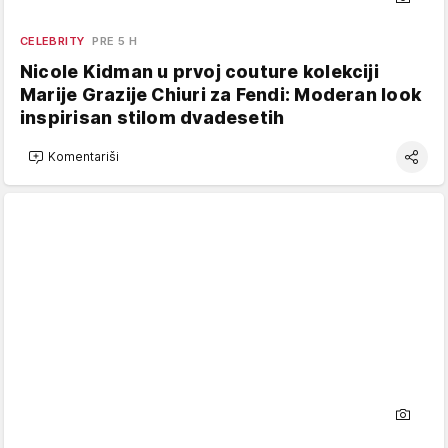
CELEBRITY
PRE 5 H
Nicole Kidman u prvoj couture kolekciji
Marije Grazije Chiuri za Fendi: Moderan look
inspirisan stilom dvadesetih
Komentariši