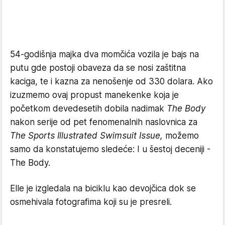
54-godišnja majka dva momčića vozila je bajs na
putu gde postoji obaveza da se nosi zaštitna
kaciga, te i kazna za nenošenje od 330 dolara. Ako
izuzmemo ovaj propust manekenke koja je
početkom devedesetih dobila nadimak
The Body
nakon serije od pet fenomenalnih naslovnica za
The Sports Illustrated Swimsuit Issue,
možemo
samo da konstatujemo sledeće: I u šestoj deceniji -
The Body.
Elle je izgledala na biciklu kao devojčica dok se
osmehivala fotografima koji su je presreli.