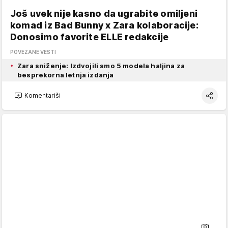
Još uvek nije kasno da ugrabite omiljeni
komad iz Bad Bunny x Zara kolaboracije:
Donosimo favorite ELLE redakcije
POVEZANE VESTI
Zara sniženje: Izdvojili smo 5 modela haljina za
besprekorna letnja izdanja
Komentariši