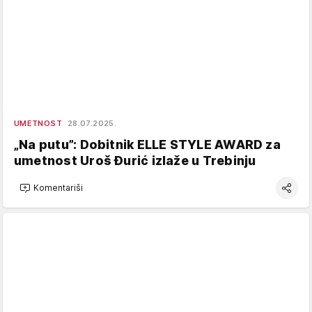
UMETNOST
28.07.2025.
„Na putu”: Dobitnik ELLE STYLE AWARD za
umetnost Uroš Đurić izlaže u Trebinju
Komentariši