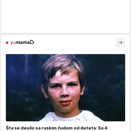
Šta se desilo sa ruskim čudom od deteta: Sa 4