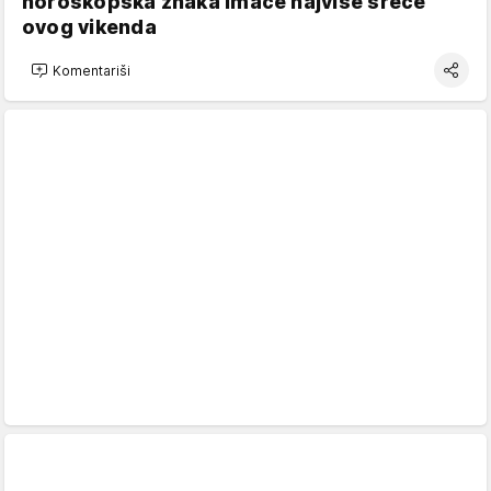
horoskopska znaka imaće najviše sreće
ovog vikenda
Komentariši