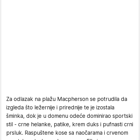
Za odlazak na plažu Macpherson se potrudila da
izgleda što ležernije i prirednije te je izostala
šminka, dok je u domenu odeće dominirao sportski
stil - crne helanke, patike, krem duks i pufnasti crni
prsluk. Raspuštene kose sa naočarama i crvenom