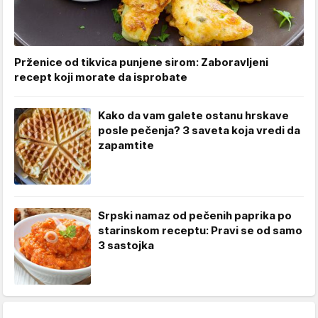
Prženice od tikvica punjene sirom: Zaboravljeni
recept koji morate da isprobate
Kako da vam galete ostanu hrskave
posle pečenja? 3 saveta koja vredi da
zapamtite
Srpski namaz od pečenih paprika po
starinskom receptu: Pravi se od samo
3 sastojka