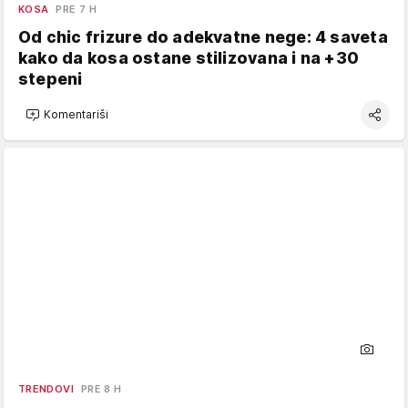
KOSA
PRE 7 H
Od chic frizure do adekvatne nege: 4 saveta
kako da kosa ostane stilizovana i na +30
stepeni
Komentariši
TRENDOVI
PRE 8 H