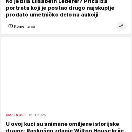
Ko je bila Elisabeth Lederer? Priča iza
portreta koji je postao drugo najskuplje
prodato umetničko delo na aukciji
Komentariši
UMETNOST
12.11.2025.
U ovoj kući su snimane omiljene istorijske
drame: Raskošno zdanje Wilton House krije