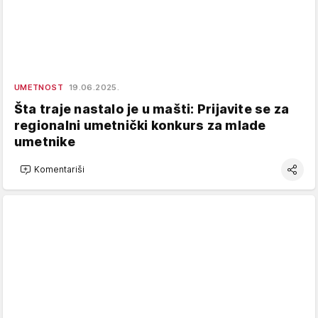
UMETNOST
19.06.2025.
Šta traje nastalo je u mašti: Prijavite se za
regionalni umetnički konkurs za mlade
umetnike
Komentariši