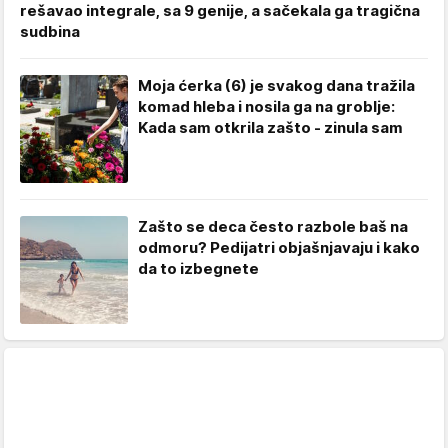
rešavao integrale, sa 9 genije, a sačekala ga tragična
sudbina
Moja ćerka (6) je svakog dana tražila
komad hleba i nosila ga na groblje:
Kada sam otkrila zašto - zinula sam
Zašto se deca često razbole baš na
odmoru? Pedijatri objašnjavaju i kako
da to izbegnete