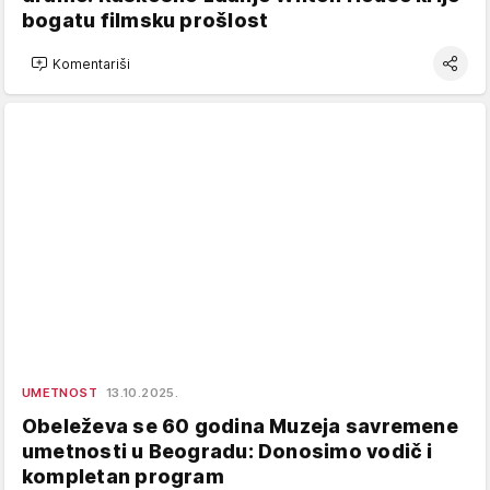
bogatu filmsku prošlost
Komentariši
UMETNOST
13.10.2025.
Obeleževa se 60 godina Muzeja savremene
umetnosti u Beogradu: Donosimo vodič i
kompletan program