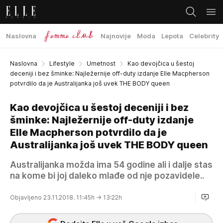
Naslovna
Najnovije
Moda
Lepota
Celebrity
Naslovna
Lifestyle
Umetnost
Kao devojčica u šestoj
deceniji i bez šminke: Najležernije off-duty izdanje Elle Macpherson
potvrdilo da je Australijanka još uvek THE BODY queen
Kao devojčica u šestoj deceniji i bez
šminke: Najležernije off-duty izdanje
Elle Macpherson potvrdilo da je
Australijanka još uvek THE BODY queen
Australijanka možda ima 54 godine ali i dalje stas
na kome bi joj daleko mlađe od nje pozavidele..
Objavljeno 23.11.2018. 11:45h
→ 13:22h