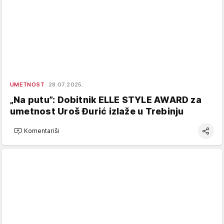
UMETNOST
28.07.2025.
„Na putu”: Dobitnik ELLE STYLE AWARD za
umetnost Uroš Đurić izlaže u Trebinju
Komentariši