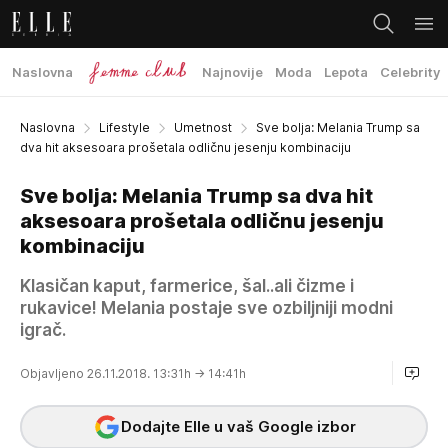
Naslovna
Najnovije
Moda
Lepota
Celebrity
Naslovna
Lifestyle
Umetnost
Sve bolja: Melania Trump sa
dva hit aksesoara prošetala odličnu jesenju kombinaciju
Sve bolja: Melania Trump sa dva hit
aksesoara prošetala odličnu jesenju
kombinaciju
Klasičan kaput, farmerice, šal..ali čizme i
rukavice! Melania postaje sve ozbiljniji modni
igrač.
Objavljeno 26.11.2018. 13:31h
→ 14:41h
Dodajte Elle u vaš Google izbor