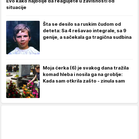
Evo kako najbolje da reagujete u zavisnosti od
situacije
Šta se desilo sa ruskim čudom od
deteta: Sa 4 rešavao integrale, sa 9
genije, a sačekala ga tragična sudbina
Moja ćerka (6) je svakog dana tražila
komad hleba i nosila ga na groblje:
Kada sam otkrila zašto - zinula sam