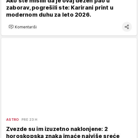
Ako ste mislili da je ovaj dezen pao u
zaborav, pogrešili ste: Karirani print u
modernom duhu za leto 2026.
Komentariši
ASTRO
PRE 23 H
Zvezde su im izuzetno naklonjene: 2
horoskopska znaka imaće najviše sreće