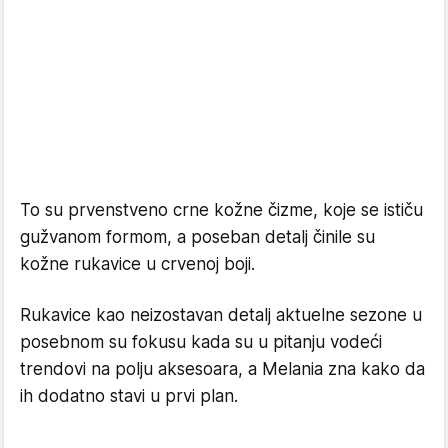
To su prvenstveno crne kožne čizme, koje se ističu
gužvanom formom, a poseban detalj činile su
kožne rukavice u crvenoj boji.
Rukavice kao neizostavan detalj aktuelne sezone u
posebnom su fokusu kada su u pitanju vodeći
trendovi na polju aksesoara, a Melania zna kako da
ih dodatno stavi u prvi plan.