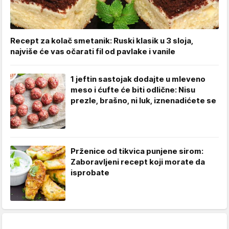
Recept za kolač smetanik: Ruski klasik u 3 sloja,
najviše će vas očarati fil od pavlake i vanile
1 jeftin sastojak dodajte u mleveno
meso i ćufte će biti odlične: Nisu
prezle, brašno, ni luk, iznenadićete se
Prženice od tikvica punjene sirom:
Zaboravljeni recept koji morate da
isprobate