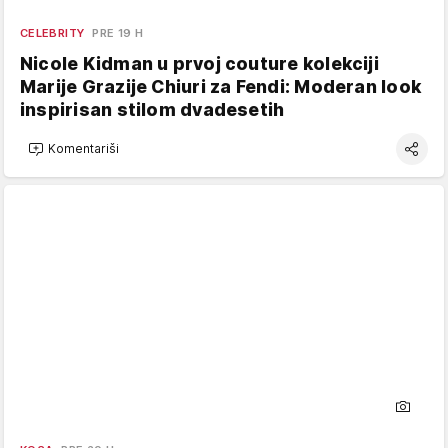
CELEBRITY
PRE 19 H
Nicole Kidman u prvoj couture kolekciji
Marije Grazije Chiuri za Fendi: Moderan look
inspirisan stilom dvadesetih
Komentariši