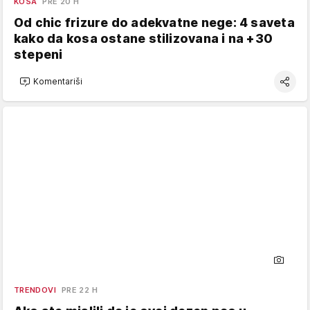
KOSA
PRE 20 H
Od chic frizure do adekvatne nege: 4 saveta
kako da kosa ostane stilizovana i na +30
stepeni
Komentariši
TRENDOVI
PRE 22 H