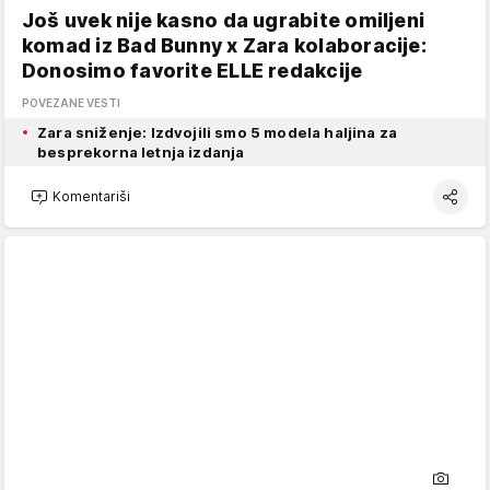
Još uvek nije kasno da ugrabite omiljeni
komad iz Bad Bunny x Zara kolaboracije:
Donosimo favorite ELLE redakcije
POVEZANE VESTI
Zara sniženje: Izdvojili smo 5 modela haljina za
besprekorna letnja izdanja
Komentariši