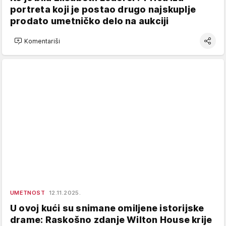
portreta koji je postao drugo najskuplje
prodato umetničko delo na aukciji
Komentariši
UMETNOST
12.11.2025.
U ovoj kući su snimane omiljene istorijske
drame: Raskošno zdanje Wilton House krije