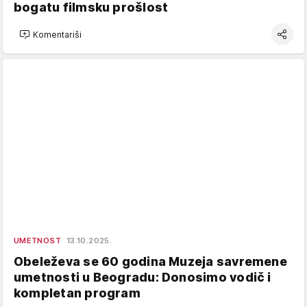
bogatu filmsku prošlost
Komentariši
UMETNOST
13.10.2025.
Obeleževa se 60 godina Muzeja savremene
umetnosti u Beogradu: Donosimo vodič i
kompletan program