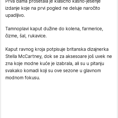
Prva dama prošetala je klasično kasno-jesenje
izdanje koje na prvi pogled ne deluje naročito
upadljivo.
Tamnoplavi kaput dužine do kolena, farmerice,
čizme, šal, rukavice.
Kaput ravnog kroja potpisuje britanska dizajnerka
Stella McCartney, dok se za aksesoare još uvek ne
zna koje modne kuće je izabrala, ali su u pitanju
svakako komadi koji su ove sezone u glavnom
modnom fokusu.