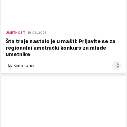
UMETNOST
19.06.2025.
Šta traje nastalo je u mašti: Prijavite se za
regionalni umetnički konkurs za mlade
umetnike
Komentariši