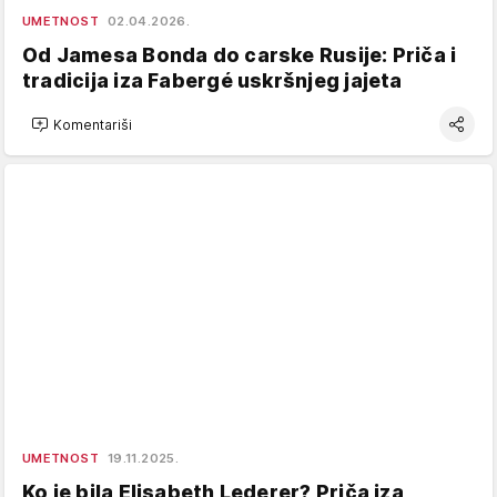
UMETNOST
02.04.2026.
Od Jamesa Bonda do carske Rusije: Priča i
tradicija iza Fabergé uskršnjeg jajeta
Komentariši
UMETNOST
19.11.2025.
Ko je bila Elisabeth Lederer? Priča iza