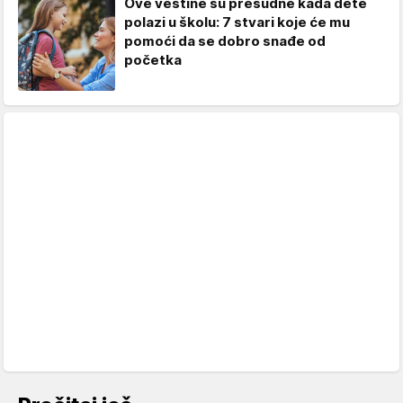
Ove veštine su presudne kada dete
polazi u školu: 7 stvari koje će mu
pomoći da se dobro snađe od
početka