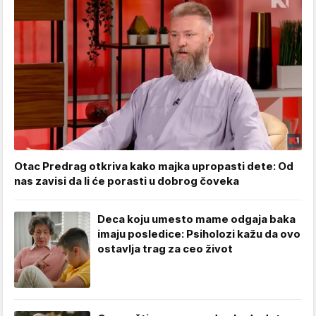
Otac Predrag otkriva kako majka upropasti dete: Od
nas zavisi da li će porasti u dobrog čoveka
Deca koju umesto mame odgaja baka
imaju posledice: Psiholozi kažu da ovo
ostavlja trag za ceo život