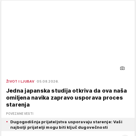
ŽIVOT I LJUBAV
05.08.2026.
Jedna japanska studija otkriva da ova naša
omiljena navika zapravo usporava proces
starenja
POVEZANE VESTI
Dugogodišnja prijateljstva usporavaju starenje: Vaši
najbolji prijatelji mogu biti ključ dugovečnosti