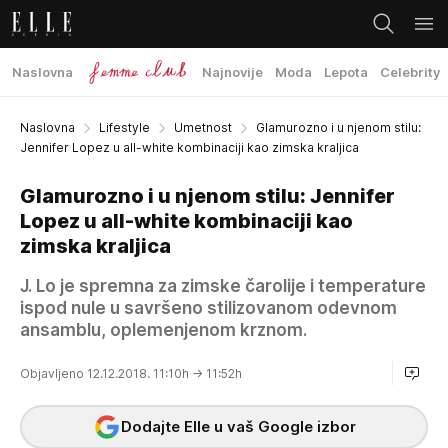
Naslovna
Najnovije
Moda
Lepota
Celebrity
Naslovna
Lifestyle
Umetnost
Glamurozno i u njenom stilu:
Jennifer Lopez u all-white kombinaciji kao zimska kraljica
Glamurozno i u njenom stilu: Jennifer
Lopez u all-white kombinaciji kao
zimska kraljica
J. Lo je spremna za zimske čarolije i temperature
ispod nule u savršeno stilizovanom odevnom
ansamblu, oplemenjenom krznom.
Objavljeno 12.12.2018. 11:10h
→ 11:52h
Dodajte Elle u vaš Google izbor