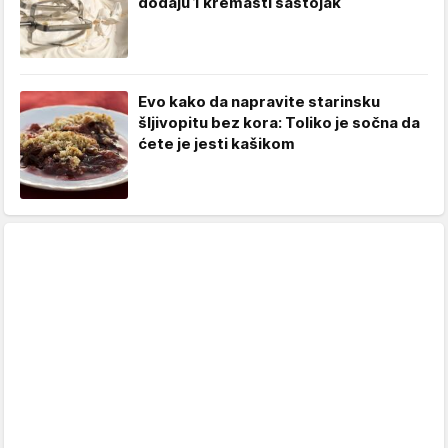
dodaju 1 kremasti sastojak
Evo kako da napravite starinsku
šljivopitu bez kora: Toliko je sočna da
ćete je jesti kašikom