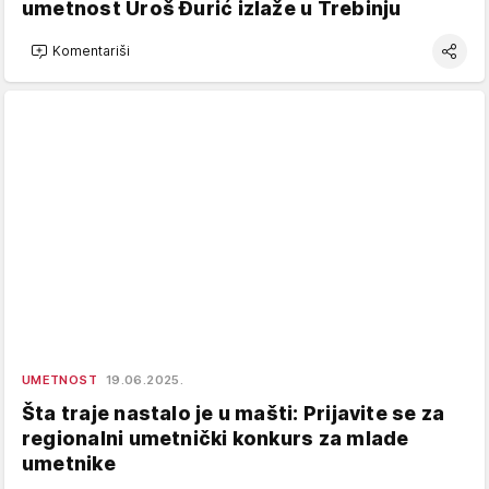
umetnost Uroš Đurić izlaže u Trebinju
Komentariši
UMETNOST
19.06.2025.
Šta traje nastalo je u mašti: Prijavite se za
regionalni umetnički konkurs za mlade
umetnike