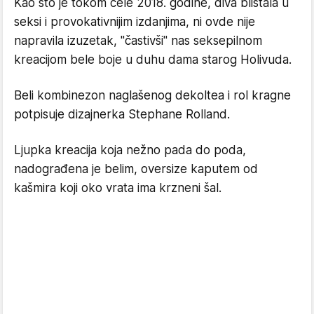
Kao što je tokom cele 2018. godine, diva blistala u
seksi i provokativnijim izdanjima, ni ovde nije
napravila izuzetak, "častivši" nas seksepilnom
kreacijom bele boje u duhu dama starog Holivuda.
Beli kombinezon naglašenog dekoltea i rol kragne
potpisuje dizajnerka Stephane Rolland.
Ljupka kreacija koja nežno pada do poda,
nadograđena je belim, oversize kaputem od
kašmira koji oko vrata ima krzneni šal.