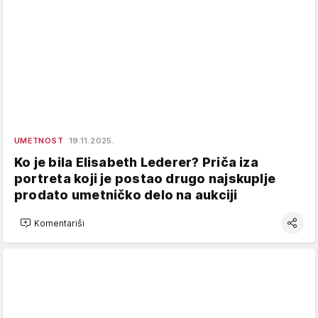
UMETNOST
19.11.2025.
Ko je bila Elisabeth Lederer? Priča iza
portreta koji je postao drugo najskuplje
prodato umetničko delo na aukciji
Komentariši