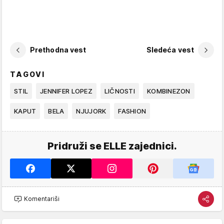
Prethodna vest
Sledeća vest
TAGOVI
STIL
JENNIFER LOPEZ
LIČNOSTI
KOMBINEZON
KAPUT
BELA
NJUJORK
FASHION
Pridruži se ELLE zajednici.
Komentariši