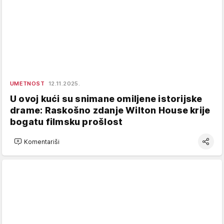
UMETNOST
12.11.2025.
U ovoj kući su snimane omiljene istorijske
drame: Raskošno zdanje Wilton House krije
bogatu filmsku prošlost
Komentariši