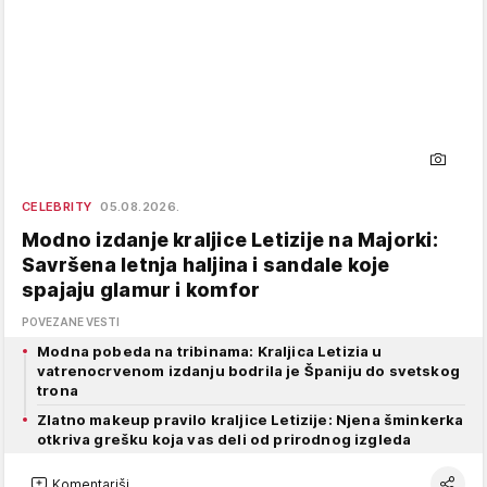
CELEBRITY
05.08.2026.
Modno izdanje kraljice Letizije na Majorki:
Savršena letnja haljina i sandale koje
spajaju glamur i komfor
POVEZANE VESTI
Modna pobeda na tribinama: Kraljica Letizia u
vatrenocrvenom izdanju bodrila je Španiju do svetskog
trona
Zlatno makeup pravilo kraljice Letizije: Njena šminkerka
otkriva grešku koja vas deli od prirodnog izgleda
Komentariši