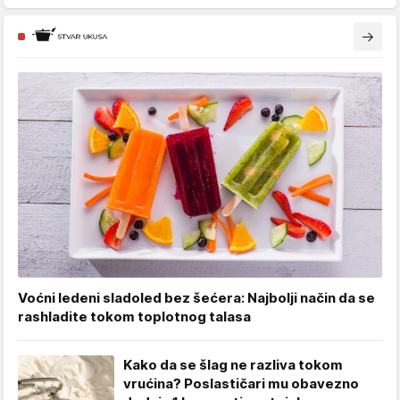
Voćni ledeni sladoled bez šećera: Najbolji način da se
rashladite tokom toplotnog talasa
Kako da se šlag ne razliva tokom
vrućina? Poslastičari mu obavezno