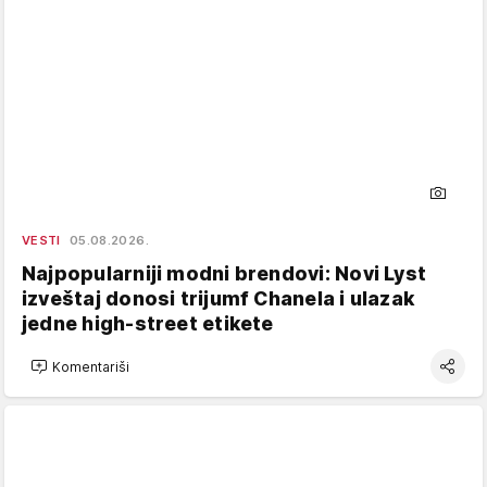
VESTI
05.08.2026.
Najpopularniji modni brendovi: Novi Lyst
izveštaj donosi trijumf Chanela i ulazak
jedne high-street etikete
Komentariši