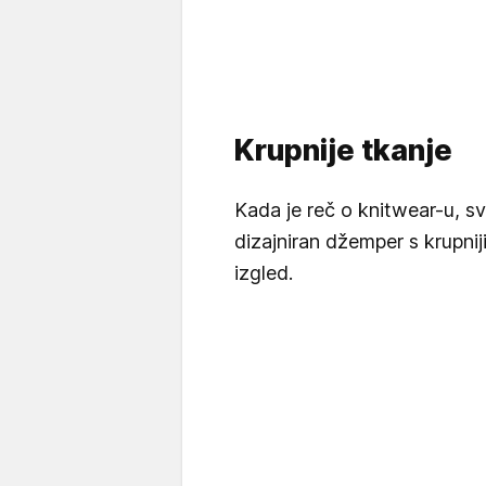
Krupnije tkanje
Kada je reč o knitwear-u, sv
dizajniran džemper s krupni
izgled.