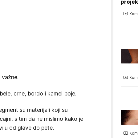
projek
Kome
o važne.
Kome
ele, crne, bordo i kamel boje.
gment su materijali koji su
ajni, s tim da ne mislimo kako je
ilu od glave do pete.
Kome