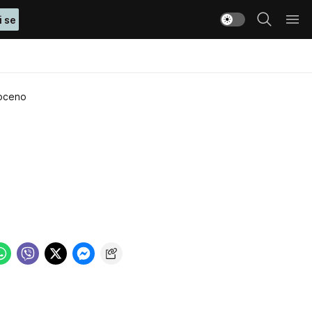
i se
poceno