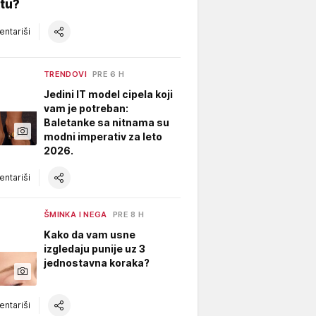
tu?
ntariši
TRENDOVI
PRE 6 H
Jedini IT model cipela koji
vam je potreban:
Baletanke sa nitnama su
modni imperativ za leto
2026.
ntariši
ŠMINKA I NEGA
PRE 8 H
Kako da vam usne
izgledaju punije uz 3
jednostavna koraka?
ntariši