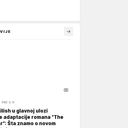
VIJE
PRE 5 H
Eilish u glavnoj ulozi
e adaptacije romana "The
ar": Šta znamo o novom