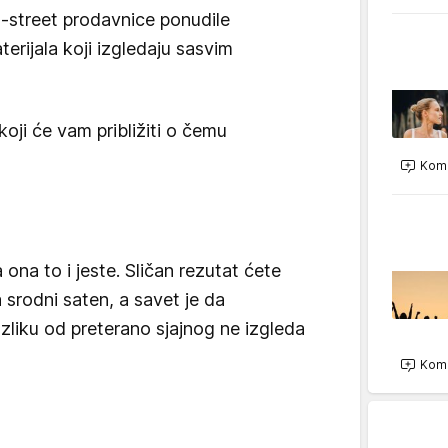
h-street prodavnice ponudile
terijala koji izgledaju sasvim
oji će vam približiti o čemu
Kome
 ona to i jeste. Sličan rezutat ćete
a srodni saten, a savet je da
zliku od preterano sjajnog ne izgleda
Kome