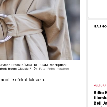
NAJNO
 Szymon Brzoska/IMAXTREE.COM Description:
ted: troom Classic 7.1 (M
Foto: Foto: Imaxtree
modi je efekat luksuza.
KULTURA
Billie 
filmsk
Bell J