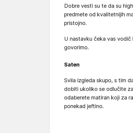
Dobre vesti su te da su hig
predmete od kvalitetnijih ma
pristojno.
U nastavku čeka vas vodič k
govorimo.
Saten
Svila izgleda skupo, s tim da
dobiti ukoliko se odlučite z
odaberete matiran koji za ra
ponekad jeftino.