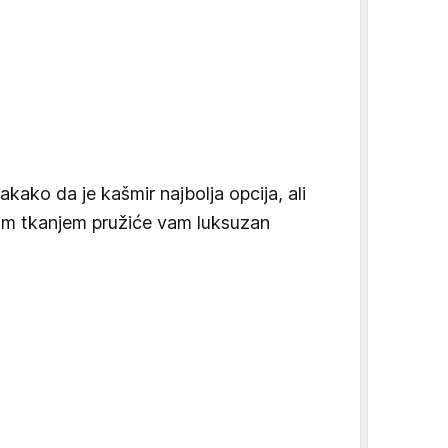
akako da je kašmir najbolja opcija, ali
jim tkanjem pružiće vam luksuzan