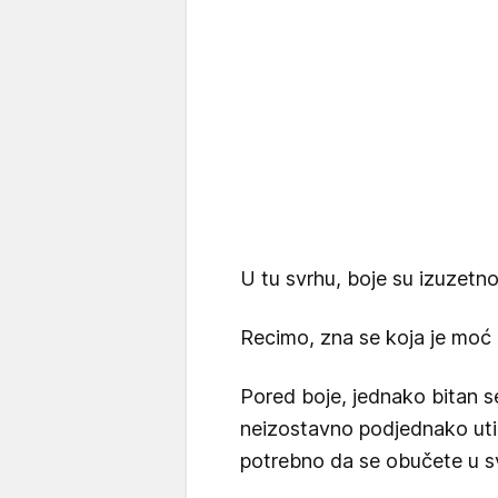
U tu svrhu, boje su izuzetn
Recimo, zna se koja je moć b
Pored boje, jednako bitan se
neizostavno podjednako utic
potrebno da se obučete u sv