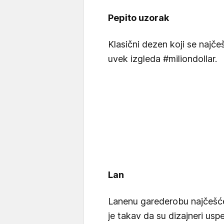
Pepito uzorak
Klasični dezen koji se najč
uvek izgleda #miliondollar.
Lan
Lanenu garederobu najčešće 
je takav da su dizajneri uspe