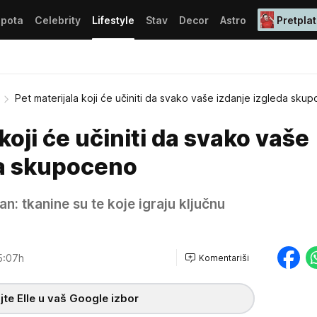
epota
Celebrity
Lifestyle
Stav
Decor
Astro
Pretplat
Pet materijala koji će učiniti da svako vaše izdanje izgleda sku
koji će učiniti da svako vaše
da skupoceno
n: tkanine su te koje igraju ključnu
5:07h
Komentariši
te Elle u vaš Google izbor