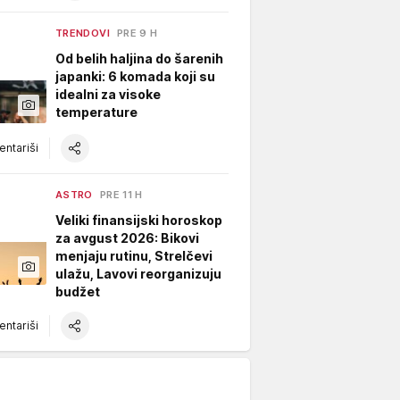
TRENDOVI
PRE 9 H
Od belih haljina do šarenih
japanki: 6 komada koji su
idealni za visoke
temperature
ntariši
ASTRO
PRE 11 H
Veliki finansijski horoskop
za avgust 2026: Bikovi
menjaju rutinu, Strelčevi
ulažu, Lavovi reorganizuju
budžet
ntariši