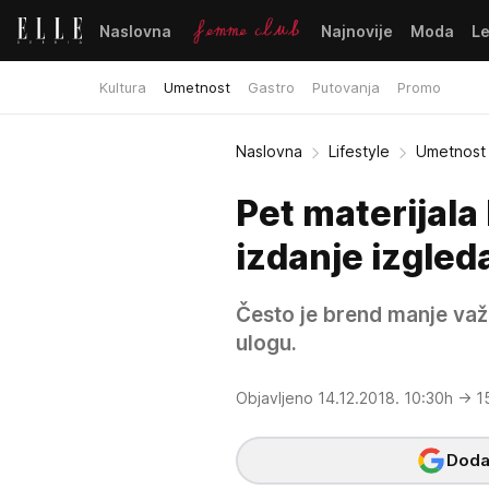
Naslovna
Najnovije
Moda
L
Kultura
Umetnost
Gastro
Putovanja
Promo
Naslovna
Lifestyle
Umetnost
Pet materijala 
izdanje izgle
Često je brend manje važa
ulogu.
Objavljeno 14.12.2018. 10:30h
→ 1
Dodaj