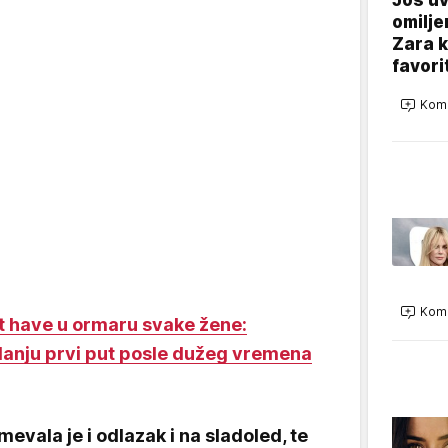
omilje
Zara 
favori
Kome
Kome
st have u ormaru svake žene:
zdanju prvi put posle dužeg vremena
vala je i odlazak i na sladoled, te