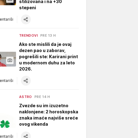
stilizovana i na +30
stepeni
ntariši
TRENDOVI
PRE 13 H
Ako ste mislili da je ovaj
dezen pao u zaborav,
pogrešili ste: Karirani print
u modernom duhu za leto
2026.
ntariši
ASTRO
PRE 14 H
Zvezde su im izuzetno
naklonjene: 2 horoskopska
znaka imaće najviše sreće
ovog vikenda
ntariši