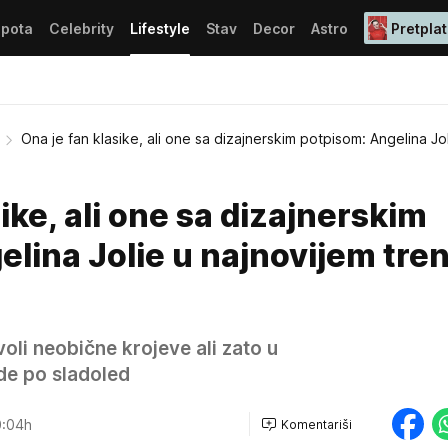
epota
Celebrity
Lifestyle
Stav
Decor
Astro
Pretplat
Ona je fan klasike, ali one sa dizajnerskim potpisom: Angelina Jo
ike, ali one sa dizajnerskim
lina Jolie u najnovijem tre
oli neobične krojeve ali zato u
ide po sladoled
0:04h
Komentariši