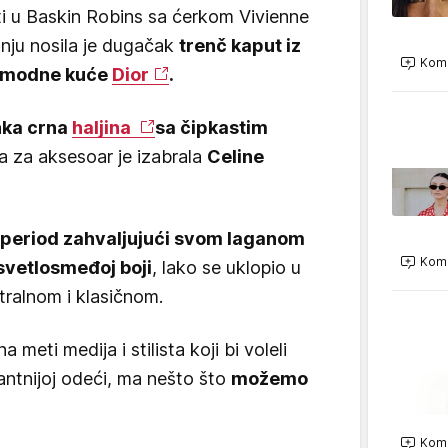
ti u Baskin Robins sa ćerkom Vivienne
nju nosila je dugačak
trenč kaput iz
Kome
je modne kuće
Dior
.
ka crna
haljina
sa čipkastim
 a za aksesoar je izabrala
Celine
 period zahvaljujući svom laganom
Kome
 svetlosmeđoj boji
, lako se uklopio u
tralnom i klasičnom.
a meti medija i stilista koji bi voleli
antnijoj odeći, ma nešto što
možemo
Kome