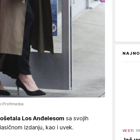
NAJNO
o:Profimedia
rošetala Los Anđelesom
sa svojih
lasičnom izdanju, kao i uvek.
VESTI
P
Još uv