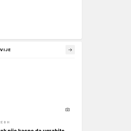
VIJE
RE 8 H
ek nije kasno da ugrabite