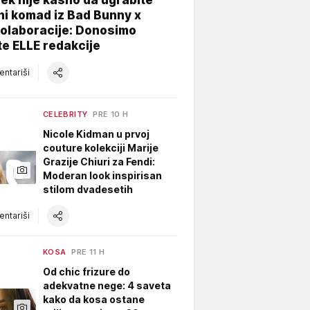
ni komad iz Bad Bunny x
kolaboracije: Donosimo
te ELLE redakcije
ntariši
CELEBRITY
PRE 10 H
Nicole Kidman u prvoj
couture kolekciji Marije
Grazije Chiuri za Fendi:
Moderan look inspirisan
stilom dvadesetih
ntariši
KOSA
PRE 11 H
Od chic frizure do
adekvatne nege: 4 saveta
kako da kosa ostane