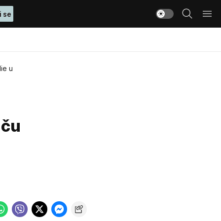
i se
lie u
nču