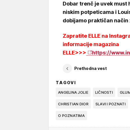
Dobar trenč je uvek must 
niskim potpeticama i Loui
dobijamo praktičan način 
Zapratite ELLE na Instagra
informacije magazina
ELLE>>>
https://www.i
Prethodna vest
TAGOVI
ANGELINA JOLIE
LIČNOSTI
GLUM
CHRISTIAN DIOR
SLAVI I POZNATI
O POZNATIMA