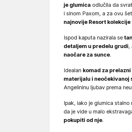
je glumica
odlučila da svra
i sinom Paxom, a za ovu šet
najnovije Resort kolekci
Ispod kaputa nazirala se
tan
detaljem u predelu grudi
,
naočare za sunce
.
Idealan
komad za prelazni
materijalu i neočekivanoj
Angelininu ljubav prema neu
Ipak, iako je glumica stalno n
da je vide u malo ekstravag
pokupiti od nje
.