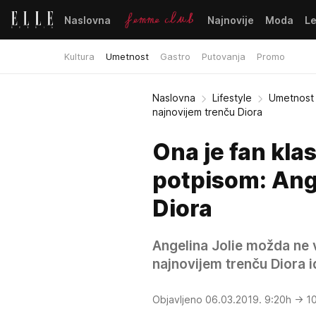
Naslovna
Najnovije
Moda
L
Kultura
Umetnost
Gastro
Putovanja
Promo
Naslovna
Lifestyle
Umetnost
najnovijem trenču Diora
Ona je fan klas
potpisom: Ange
Diora
Angelina Jolie možda ne v
najnovijem trenču Diora 
Objavljeno 06.03.2019. 9:20h
→ 1