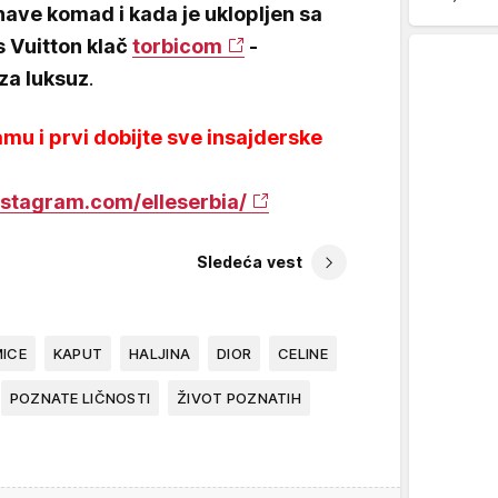
have komad i kada je uklopljen sa
s Vuitton klač
torbicom
-
za luksuz
.
mu i prvi dobijte sve insajderske
nstagram.com/elleserbia/
Sledeća vest
ICE
KAPUT
HALJINA
DIOR
CELINE
POZNATE LIČNOSTI
ŽIVOT POZNATIH