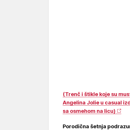
(Trenč i štikle koje su mu
Angelina Jolie u casual i
sa osmehom na licu)
Porodična šetnja podrazume