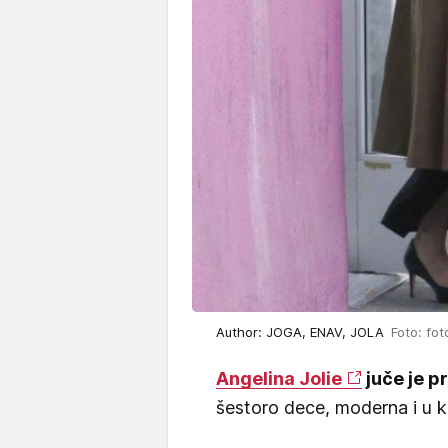
Author: JOGA, ENAV, JOLA
Foto: fot
Angelina Jolie
juče je p
šestoro dece, moderna i u k