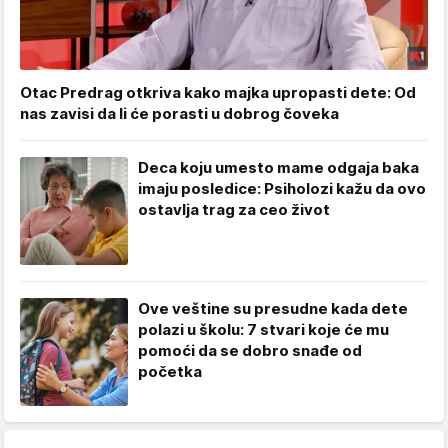
Otac Predrag otkriva kako majka upropasti dete: Od
nas zavisi da li će porasti u dobrog čoveka
Deca koju umesto mame odgaja baka
imaju posledice: Psiholozi kažu da ovo
ostavlja trag za ceo život
Ove veštine su presudne kada dete
polazi u školu: 7 stvari koje će mu
pomoći da se dobro snađe od
početka