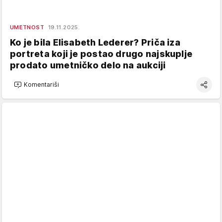
UMETNOST
19.11.2025.
Ko je bila Elisabeth Lederer? Priča iza
portreta koji je postao drugo najskuplje
prodato umetničko delo na aukciji
Komentariši