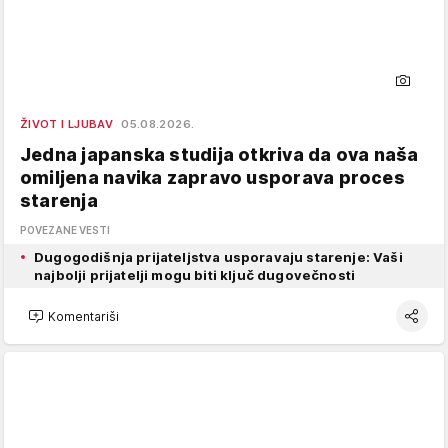
ŽIVOT I LJUBAV
05.08.2026.
Jedna japanska studija otkriva da ova naša
omiljena navika zapravo usporava proces
starenja
POVEZANE VESTI
Dugogodišnja prijateljstva usporavaju starenje: Vaši
najbolji prijatelji mogu biti ključ dugovečnosti
Komentariši