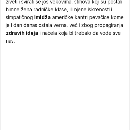
živeti i svirati se još vekovima, stihova koji su postali
himne žena radničke klase, ili njene iskrenosti i
simpatičnog
imidža
američke kantri pevačice kome
je i dan danas ostala verna, već i zbog propagiranja
zdravih ideja
i načela koja bi trebalo da vode sve
nas.