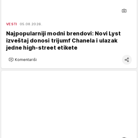
VESTI
05.08.2026.
Najpopularniji modni brendovi: Novi Lyst
izveštaj donosi trijumf Chanela i ulazak
jedne high-street etikete
Komentariši