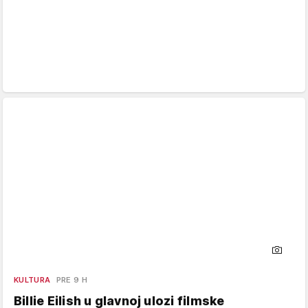
KULTURA
PRE 9 H
Billie Eilish u glavnoj ulozi filmske