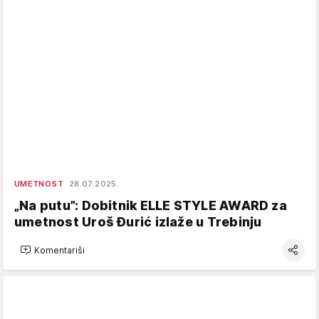
UMETNOST
28.07.2025.
„Na putu”: Dobitnik ELLE STYLE AWARD za
umetnost Uroš Đurić izlaže u Trebinju
Komentariši