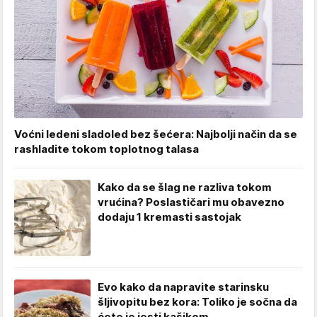
Voćni ledeni sladoled bez šećera: Najbolji način da se
rashladite tokom toplotnog talasa
Kako da se šlag ne razliva tokom
vrućina? Poslastičari mu obavezno
dodaju 1 kremasti sastojak
Evo kako da napravite starinsku
šljivopitu bez kora: Toliko je sočna da
ćete je jesti kašikom