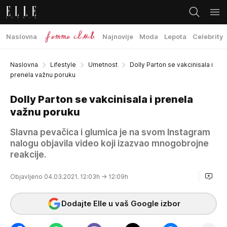
Naslovna
Najnovije
Moda
Lepota
Celebrity
Naslovna
Lifestyle
Umetnost
Dolly Parton se vakcinisala i
prenela važnu poruku
Dolly Parton se vakcinisala i prenela
važnu poruku
Slavna pevačica i glumica je na svom Instagram
nalogu objavila video koji izazvao mnogobrojne
reakcije.
Objavljeno 04.03.2021. 12:03h
→ 12:09h
Dodajte Elle u vaš Google izbor