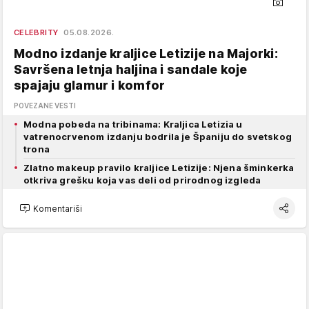
CELEBRITY
05.08.2026.
Modno izdanje kraljice Letizije na Majorki:
Savršena letnja haljina i sandale koje
spajaju glamur i komfor
POVEZANE VESTI
Modna pobeda na tribinama: Kraljica Letizia u
vatrenocrvenom izdanju bodrila je Španiju do svetskog
trona
Zlatno makeup pravilo kraljice Letizije: Njena šminkerka
otkriva grešku koja vas deli od prirodnog izgleda
Komentariši