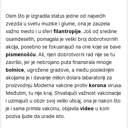
Osim što je izgradila status jedne od najvećih
zvezda u svetu muzike i glume, ona je zauzela
važno mesto i u sferi
filantropije
. Još od sredine
osamdesetih, pomagala je veliki broj dobrotvornih
akcija, posebno se fokusirajući na one koje se bave
pismenošću
. Ali, njen dobrotvorni rad nije se tu
završio, jer je nebrojano puta finansirala mnoge
bolnice
, ugrožene gradove, a među poslednjim
akcijama je i davanje milion dolara labaratoriji za
proizvodnju
Moderna
vakcine protiv
korona
virusa.
Međutim, tu nije kraj. Shvatajući važnost vakcinacije
i uzimajući u obzir svoj veliki uticaj, ona je nakon što
je i sama primila vakcinu, objavila
video
u kom
poziva ljude da urade isto.