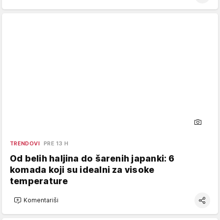
TRENDOVI
PRE 13 H
Od belih haljina do šarenih japanki: 6
komada koji su idealni za visoke
temperature
Komentariši