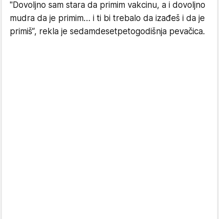
''Dovoljno sam stara da primim vakcinu, a i dovoljno
mudra da je primim… i ti bi trebalo da izađeš i da je
primiš“, rekla je sedamdesetpetogodišnja pevačica.