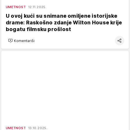
UMETNOST
12.11.2025.
U ovoj kući su snimane omiljene istorijske
drame: Raskošno zdanje Wilton House krije
bogatu filmsku prošlost
Komentariši
UMETNOST
13.10.2025.