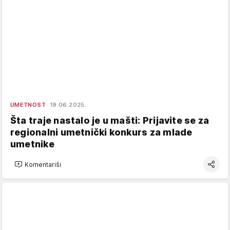
UMETNOST
19.06.2025.
Šta traje nastalo je u mašti: Prijavite se za
regionalni umetnički konkurs za mlade
umetnike
Komentariši