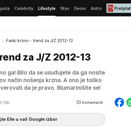
epota
Celebrity
Lifestyle
Stav
Decor
Astro
Pretplat
Fanki krzno - trend za J/Z 2012-13
trend za J/Z 2012-13
o ga! Bilo da se usuđujete da ga nosite
nov način nošenja krzna. A ono je toliko
erovati da je pravo. Blumarinišite se!
2:19h
Komentariši
te Elle u vaš Google izbor