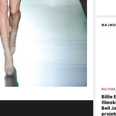
NAJNO
KULTURA
Billie 
filmsk
Bell J
projek