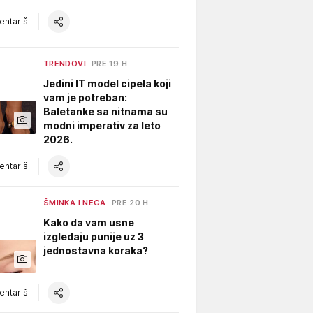
ntariši
TRENDOVI
PRE 19 H
Jedini IT model cipela koji
vam je potreban:
Baletanke sa nitnama su
modni imperativ za leto
2026.
ntariši
ŠMINKA I NEGA
PRE 20 H
Kako da vam usne
izgledaju punije uz 3
jednostavna koraka?
ntariši