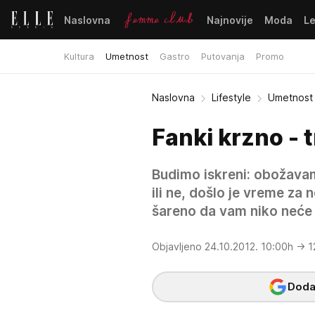
Naslovna
Najnovije
Moda
L
Kultura
Umetnost
Gastro
Putovanja
Promo
Naslovna
Lifestyle
Umetnost
Fanki krzno - 
Budimo iskreni: obožavam
ili ne, došlo je vreme za 
šareno da vam niko neće v
Objavljeno 24.10.2012. 10:00h
→ 1
Dodaj