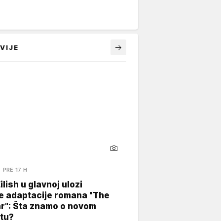
VIJE
PRE 17 H
Eilish u glavnoj ulozi
e adaptacije romana "The
ar": Šta znamo o novom
tu?