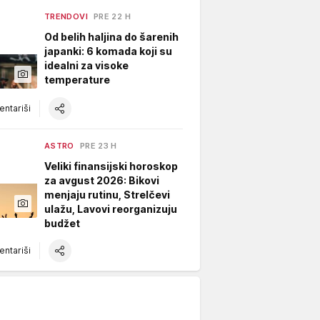
TRENDOVI
PRE 22 H
Od belih haljina do šarenih
japanki: 6 komada koji su
idealni za visoke
temperature
ntariši
ASTRO
PRE 23 H
Veliki finansijski horoskop
za avgust 2026: Bikovi
menjaju rutinu, Strelčevi
ulažu, Lavovi reorganizuju
budžet
ntariši