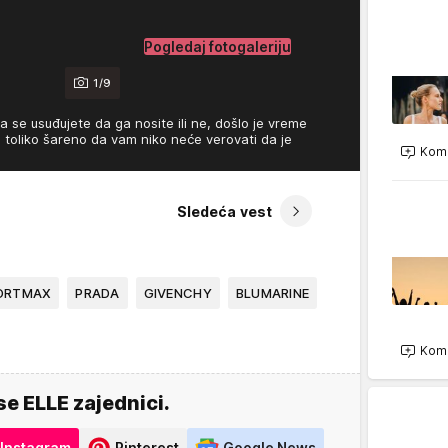
Pogledaj fotogaleriju
1/9
 se usuđujete da ga nosite ili ne, došlo je vreme
 toliko šareno da vam niko neće verovati da je
Kome
Sledeća vest
ORTMAX
PRADA
GIVENCHY
BLUMARINE
Kome
se ELLE zajednici.
Instagram
Pinterest
Google News