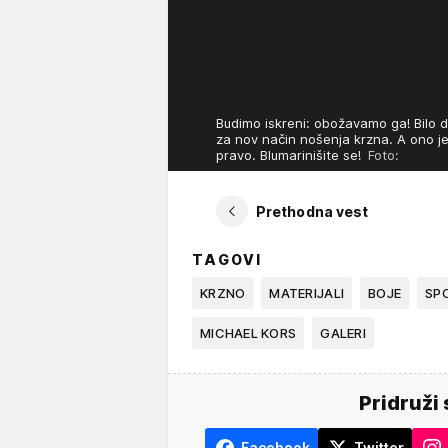
Budimo iskreni: obožavamo ga! Bilo da
za nov način nošenja krzna. A ono je
pravo. Blumarinišite se!
Foto:
Prethodna vest
TAGOVI
KRZNO
MATERIJALI
BOJE
SP
MICHAEL KORS
GALERI
Pridruži 
Facebook
Twitter