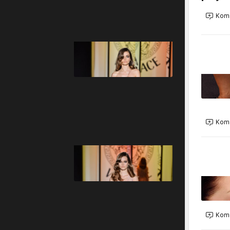
Kome
Kome
Kome