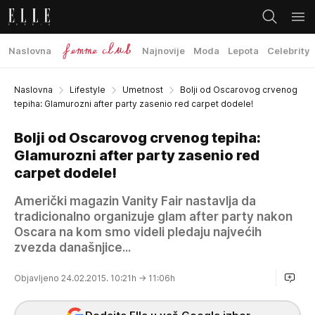
Naslovna
Najnovije
Moda
Lepota
Celebrity
Naslovna
Lifestyle
Umetnost
Bolji od Oscarovog crvenog
tepiha: Glamurozni after party zasenio red carpet dodele!
Bolji od Oscarovog crvenog tepiha:
Glamurozni after party zasenio red
carpet dodele!
Američki magazin Vanity Fair nastavlja da
tradicionalno organizuje glam after party nakon
Oscara na kom smo videli pledaju najvećih
zvezda današnjice...
Objavljeno 24.02.2015. 10:21h
→ 11:06h