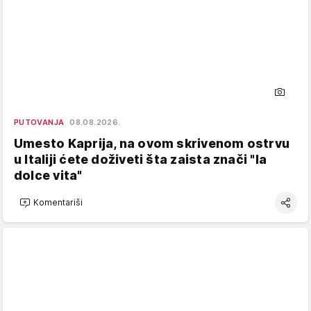
PUTOVANJA
08.08.2026.
Umesto Kaprija, na ovom skrivenom ostrvu
u Italiji ćete doživeti šta zaista znači "la
dolce vita"
Komentariši