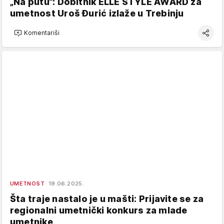
„Na putu”: Dobitnik ELLE STYLE AWARD za
umetnost Uroš Đurić izlaže u Trebinju
Komentariši
UMETNOST
19.06.2025.
Šta traje nastalo je u mašti: Prijavite se za
regionalni umetnički konkurs za mlade
umetnike