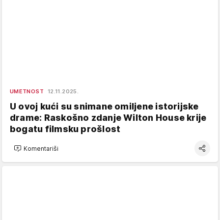
UMETNOST
12.11.2025.
U ovoj kući su snimane omiljene istorijske
drame: Raskošno zdanje Wilton House krije
bogatu filmsku prošlost
Komentariši