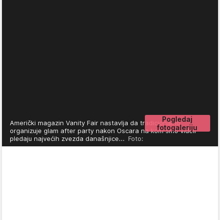
Pogledaj
Američki magazin Vanity Fair nastavlja da tradicionalno
fotogaleriju
organizuje glam after party nakon Oscara na kom smo videli
pledaju najvećih zvezda današnjice...
Foto: