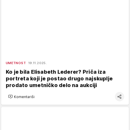
UMETNOST
19.11.2025.
Ko je bila Elisabeth Lederer? Priča iza
portreta koji je postao drugo najskuplje
prodato umetničko delo na aukciji
Komentariši