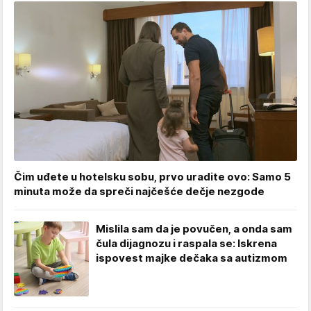
Čim uđete u hotelsku sobu, prvo uradite ovo: Samo 5
minuta može da spreči najčešće dečje nezgode
Mislila sam da je povučen, a onda sam
čula dijagnozu i raspala se: Iskrena
ispovest majke dečaka sa autizmom