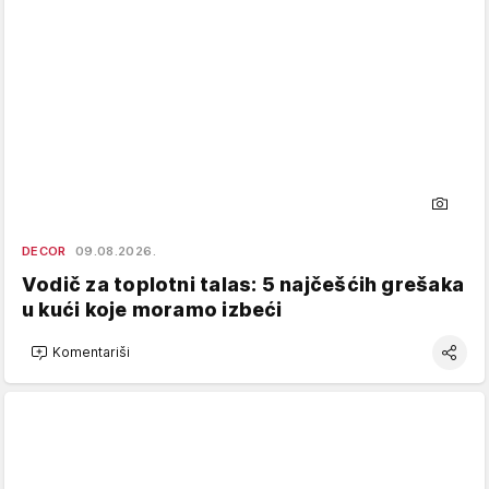
DECOR
09.08.2026.
Vodič za toplotni talas: 5 najčešćih grešaka
u kući koje moramo izbeći
Komentariši