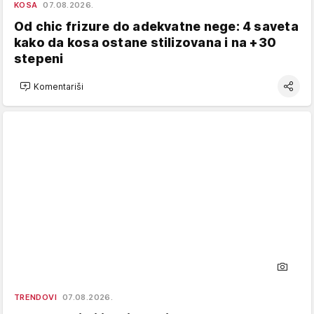
KOSA
07.08.2026.
Od chic frizure do adekvatne nege: 4 saveta
kako da kosa ostane stilizovana i na +30
stepeni
Komentariši
TRENDOVI
07.08.2026.