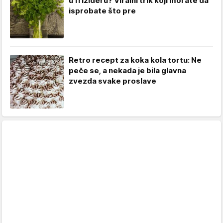
u frižideru? Viralni trik koji morate da
isprobate što pre
Retro recept za koka kola tortu: Ne
peče se, a nekada je bila glavna
zvezda svake proslave