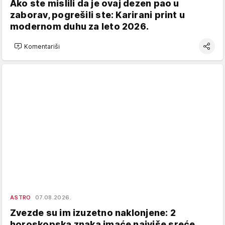
Ako ste mislili da je ovaj dezen pao u
zaborav, pogrešili ste: Karirani print u
modernom duhu za leto 2026.
Komentariši
ASTRO
07.08.2026.
Zvezde su im izuzetno naklonjene: 2
horoskopska znaka imaće najviše sreće