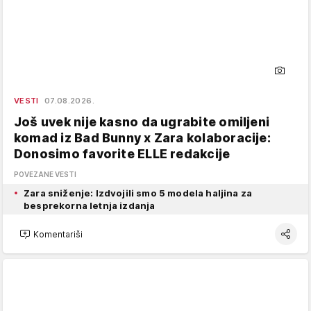
VESTI
07.08.2026.
Još uvek nije kasno da ugrabite omiljeni
komad iz Bad Bunny x Zara kolaboracije:
Donosimo favorite ELLE redakcije
POVEZANE VESTI
Zara sniženje: Izdvojili smo 5 modela haljina za
besprekorna letnja izdanja
Komentariši