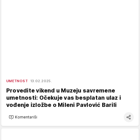
UMETNOST
13.02.2025.
Provedite vikend u Muzeju savremene
umetnosti: Očekuje vas besplatan ulaz i
vođenje izložbe o Mileni Pavlović Barili
Komentariši