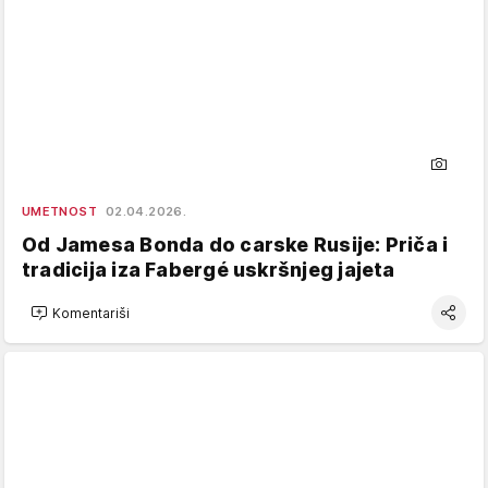
UMETNOST
02.04.2026.
Od Jamesa Bonda do carske Rusije: Priča i
tradicija iza Fabergé uskršnjeg jajeta
Komentariši