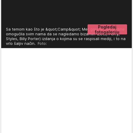
Pogledaj
Sa temom kao što je &quot;Camp&quot; Met gala je ove godine
fotogaleriju
omogućila svim nama da se nagledamo bizarnih (Leto, Perry,
Styles, Billy Porter) izdanja o kojima su se raspisali mediji, i to na
vrlo šaljiv način.
Foto: