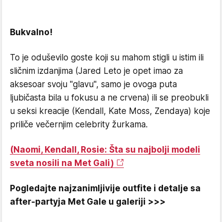
Bukvalno!
To je oduševilo goste koji su mahom stigli u istim ili
sličnim izdanjima (Jared Leto je opet imao za
aksesoar svoju "glavu", samo je ovoga puta
ljubičasta bila u fokusu a ne crvena) ili se preobukli
u seksi kreacije (Kendall, Kate Moss, Zendaya) koje
priliče večernjim celebrity žurkama.
(Naomi, Kendall, Rosie: Šta su najbolji modeli
sveta nosili na Met Gali)
Pogledajte najzanimljivije outfite i detalje sa
after-partyja Met Gale u galeriji >>>