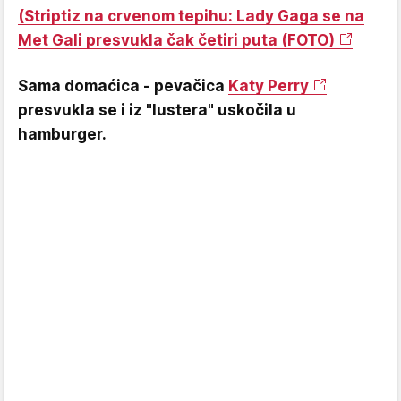
(Striptiz na crvenom tepihu: Lady Gaga se na
Met Gali presvukla čak četiri puta (FOTO)
Sama domaćica - pevačica
Katy Perry
presvukla se i iz "lustera" uskočila u
hamburger.