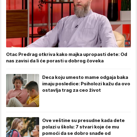
Otac Predrag otkriva kako majka upropasti dete: Od
nas zavisi da li će porasti u dobrog čoveka
Deca koju umesto mame odgaja baka
imaju posledice: Psiholozi kažu da ovo
ostavlja trag za ceo život
Ove veštine su presudne kada dete
polazi u školu: 7 stvari koje će mu
pomoći da se dobro snađe od