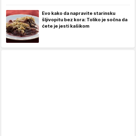
Evo kako da napravite starinsku
šljivopitu bez kora: Toliko je sočna da
ćete je jesti kašikom