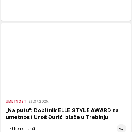
UMETNOST
28.07.2025.
„Na putu”: Dobitnik ELLE STYLE AWARD za
umetnost Uroš Đurić izlaže u Trebinju
Komentariši