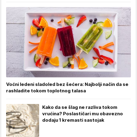
Voćni ledeni sladoled bez šećera: Najbolji način da se
rashladite tokom toplotnog talasa
Kako da se šlag ne razliva tokom
vrućina? Poslastičari mu obavezno
dodaju 1 kremasti sastojak