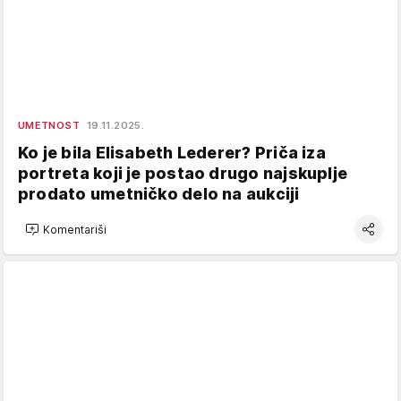
UMETNOST
19.11.2025.
Ko je bila Elisabeth Lederer? Priča iza
portreta koji je postao drugo najskuplje
prodato umetničko delo na aukciji
Komentariši