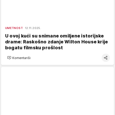
UMETNOST
12.11.2025.
U ovoj kući su snimane omiljene istorijske
drame: Raskošno zdanje Wilton House krije
bogatu filmsku prošlost
Komentariši