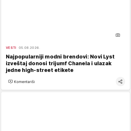
VESTI
05.08.2026.
Najpopularniji modni brendovi: Novi Lyst
izveštaj donosi trijumf Chanela i ulazak
jedne high-street etikete
Komentariši