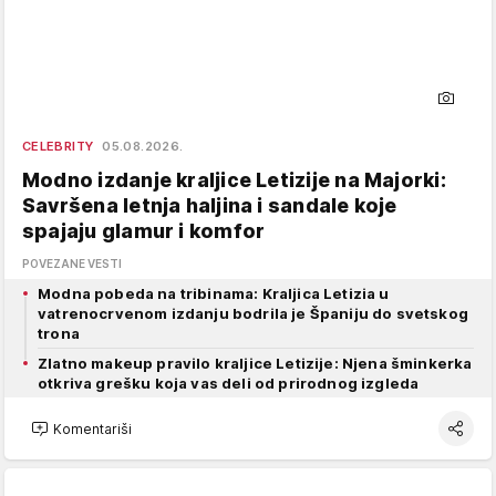
CELEBRITY
05.08.2026.
Modno izdanje kraljice Letizije na Majorki:
Savršena letnja haljina i sandale koje
spajaju glamur i komfor
POVEZANE VESTI
Modna pobeda na tribinama: Kraljica Letizia u
vatrenocrvenom izdanju bodrila je Španiju do svetskog
trona
Zlatno makeup pravilo kraljice Letizije: Njena šminkerka
otkriva grešku koja vas deli od prirodnog izgleda
Komentariši