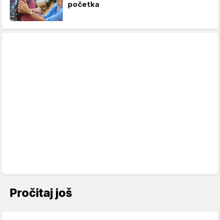
početka
Pročitaj još