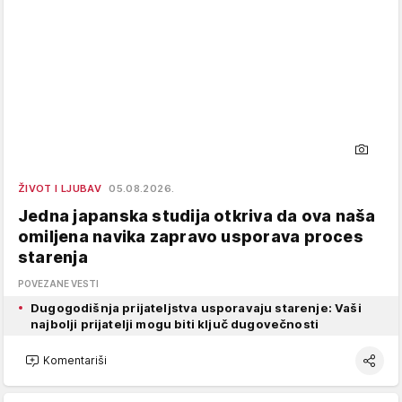
ŽIVOT I LJUBAV
05.08.2026.
Jedna japanska studija otkriva da ova naša
omiljena navika zapravo usporava proces
starenja
POVEZANE VESTI
Dugogodišnja prijateljstva usporavaju starenje: Vaši
najbolji prijatelji mogu biti ključ dugovečnosti
Komentariši