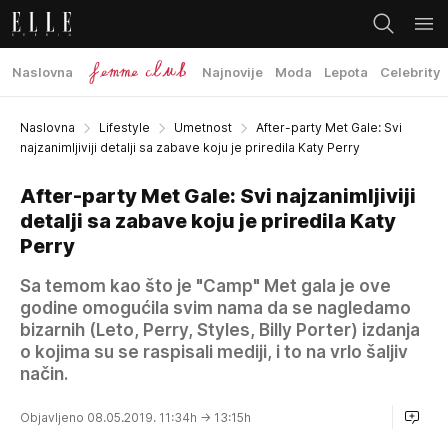
Naslovna
Najnovije
Moda
Lepota
Celebrity
Naslovna
Lifestyle
Umetnost
After-party Met Gale: Svi
najzanimljiviji detalji sa zabave koju je priredila Katy Perry
After-party Met Gale: Svi najzanimljiviji
detalji sa zabave koju je priredila Katy
Perry
Sa temom kao što je "Camp" Met gala je ove
godine omogućila svim nama da se nagledamo
bizarnih (Leto, Perry, Styles, Billy Porter) izdanja
o kojima su se raspisali mediji, i to na vrlo šaljiv
način.
Objavljeno 08.05.2019. 11:34h
→ 13:15h