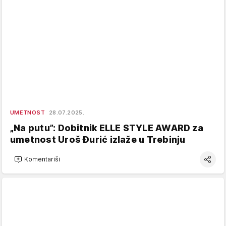
UMETNOST
28.07.2025.
„Na putu”: Dobitnik ELLE STYLE AWARD za
umetnost Uroš Đurić izlaže u Trebinju
Komentariši