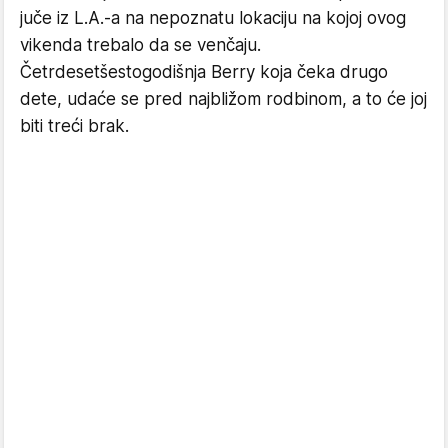
juče iz L.A.-a na nepoznatu lokaciju na kojoj ovog
vikenda trebalo da se venčaju.
Četrdesetšestogodišnja Berry koja čeka drugo
dete, udaće se pred najbližom rodbinom, a to će joj
biti treći brak.