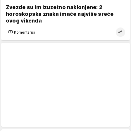
Zvezde su im izuzetno naklonjene: 2
horoskopska znaka imaće najviše sreće
ovog vikenda
Komentariši