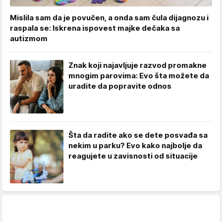
Mislila sam da je povučen, a onda sam čula dijagnozu i
raspala se: Iskrena ispovest majke dečaka sa
autizmom
Znak koji najavljuje razvod promakne
mnogim parovima: Evo šta možete da
uradite da popravite odnos
Šta da radite ako se dete posvađa sa
nekim u parku? Evo kako najbolje da
reagujete u zavisnosti od situacije