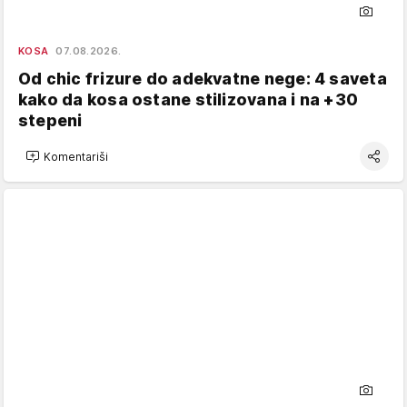
KOSA
07.08.2026.
Od chic frizure do adekvatne nege: 4 saveta
kako da kosa ostane stilizovana i na +30
stepeni
Komentariši