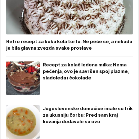
Retro recept za koka kola tortu: Ne peče se, a nekada
je bila glavna zvezda svake proslave
Recept za kolač ledena milka: Nema
pečenja, ovo je savršen spoj plazme,
sladoleda i čokolade
Jugoslovenske domaćice imale su trik
za ukusniju čorbu: Pred sam kraj
kuvanja dodavale su ovo