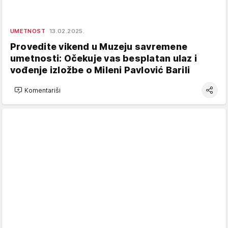
UMETNOST
13.02.2025.
Provedite vikend u Muzeju savremene
umetnosti: Očekuje vas besplatan ulaz i
vođenje izložbe o Mileni Pavlović Barili
Komentariši