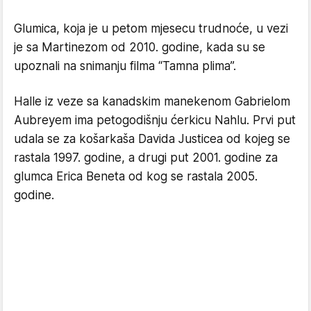
Glumica, koja je u petom mjesecu trudnoće, u vezi
je sa Martinezom od 2010. godine, kada su se
upoznali na snimanju filma “Tamna plima”.
Halle iz veze sa kanadskim manekenom Gabrielom
Aubreyem ima petogodišnju ćerkicu Nahlu. Prvi put
udala se za košarkaša Davida Justicea od kojeg se
rastala 1997. godine, a drugi put 2001. godine za
glumca Erica Beneta od kog se rastala 2005.
godine.