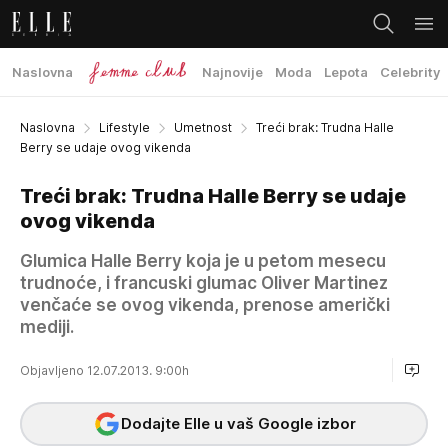
Naslovna
Najnovije
Moda
Lepota
Celebrity
Naslovna
Lifestyle
Umetnost
Treći brak: Trudna Halle
Berry se udaje ovog vikenda
Treći brak: Trudna Halle Berry se udaje
ovog vikenda
Glumica Halle Berry koja je u petom mesecu
trudnoće, i francuski glumac Oliver Martinez
venčaće se ovog vikenda, prenose američki
mediji.
Objavljeno 12.07.2013. 9:00h
Dodajte Elle u vaš Google izbor