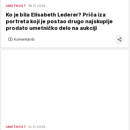
UMETNOST
19.11.2025.
Ko je bila Elisabeth Lederer? Priča iza
portreta koji je postao drugo najskuplje
prodato umetničko delo na aukciji
Komentariši
UMETNOST
12.11.2025.