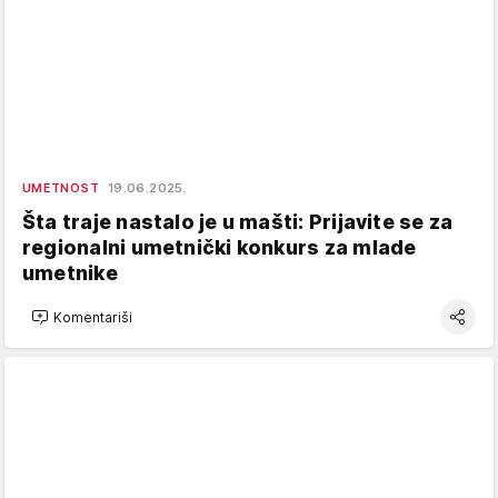
UMETNOST
19.06.2025.
Šta traje nastalo je u mašti: Prijavite se za
regionalni umetnički konkurs za mlade
umetnike
Komentariši