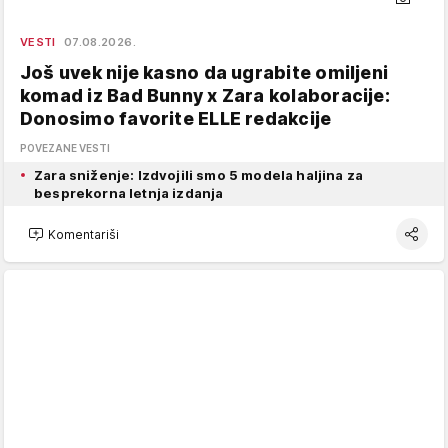
VESTI
07.08.2026.
Još uvek nije kasno da ugrabite omiljeni
komad iz Bad Bunny x Zara kolaboracije:
Donosimo favorite ELLE redakcije
POVEZANE VESTI
Zara sniženje: Izdvojili smo 5 modela haljina za
besprekorna letnja izdanja
Komentariši