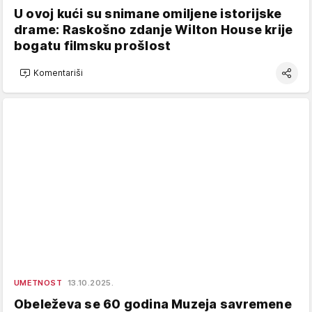
U ovoj kući su snimane omiljene istorijske
drame: Raskošno zdanje Wilton House krije
bogatu filmsku prošlost
Komentariši
UMETNOST
13.10.2025.
Obeleževa se 60 godina Muzeja savremene