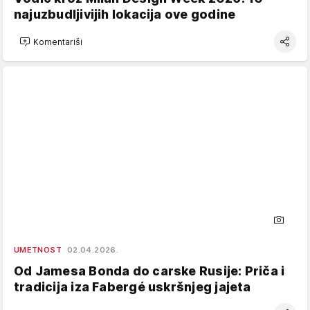
najuzbudljivijih lokacija ove godine
Komentariši
UMETNOST
02.04.2026.
Od Jamesa Bonda do carske Rusije: Priča i
tradicija iza Fabergé uskršnjeg jajeta