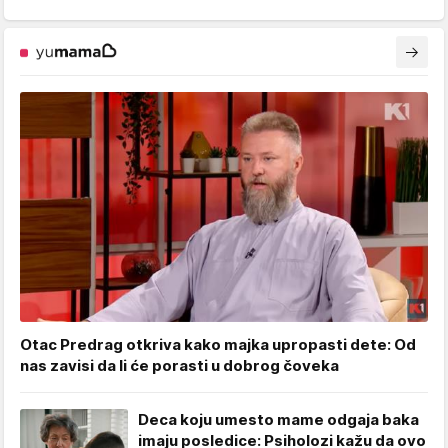
Otac Predrag otkriva kako majka upropasti dete: Od
nas zavisi da li će porasti u dobrog čoveka
Deca koju umesto mame odgaja baka
imaju posledice: Psiholozi kažu da ovo