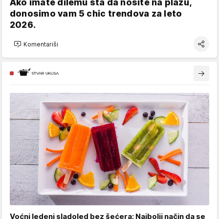
Ako imate dilemu šta da nosite na plažu,
donosimo vam 5 chic trendova za leto
2026.
Komentariši
Voćni ledeni sladoled bez šećera: Najbolji način da se