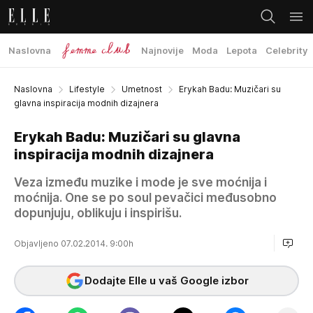
Naslovna
Najnovije
Moda
Lepota
Celebrity
Naslovna
Lifestyle
Umetnost
Erykah Badu: Muzičari su
glavna inspiracija modnih dizajnera
Erykah Badu: Muzičari su glavna
inspiracija modnih dizajnera
Veza između muzike i mode je sve moćnija i
moćnija. One se po soul pevačici međusobno
dopunjuju, oblikuju i inspirišu.
Objavljeno 07.02.2014. 9:00h
Dodajte Elle u vaš Google izbor