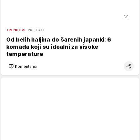
TRENDOVI
PRE 16 H
Od belih haljina do šarenih japanki: 6
komada koji su idealni za visoke
temperature
Komentariši