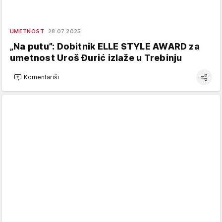
UMETNOST
28.07.2025.
„Na putu”: Dobitnik ELLE STYLE AWARD za
umetnost Uroš Đurić izlaže u Trebinju
Komentariši