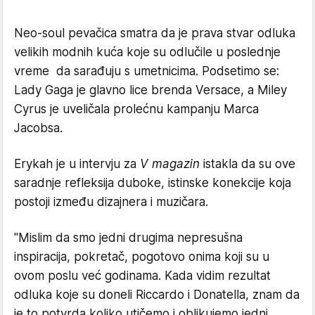
Neo-soul pevačica smatra da je prava stvar odluka
velikih modnih kuća koje su odlučile u poslednje
vreme da sarađuju s umetnicima. Podsetimo se:
Lady Gaga je glavno lice brenda Versace, a Miley
Cyrus je uveličala prolećnu kampanju Marca
Jacobsa.
Erykah je u intervju za
V magazin
istakla da su ove
saradnje refleksija duboke, istinske konekcije koja
postoji između dizajnera i muzičara.
"Mislim da smo jedni drugima nepresušna
inspiracija, pokretač, pogotovo onima koji su u
ovom poslu već godinama. Kada vidim rezultat
odluka koje su doneli Riccardo i Donatella, znam da
je to potvrda koliko utičemo i oblikujemo jedni