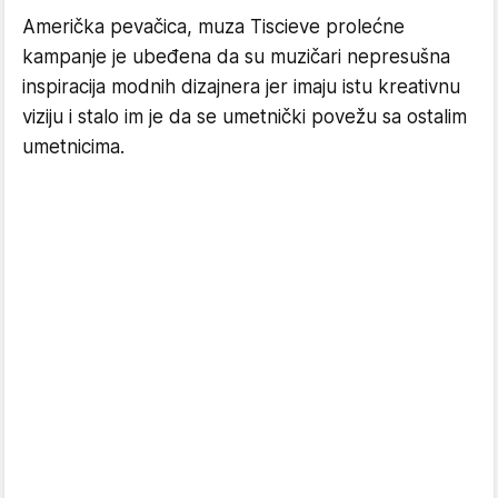
Američka pevačica, muza Tiscieve prolećne
kampanje je ubeđena da su muzičari nepresušna
inspiracija modnih dizajnera jer imaju istu kreativnu
viziju i stalo im je da se umetnički povežu sa ostalim
umetnicima.