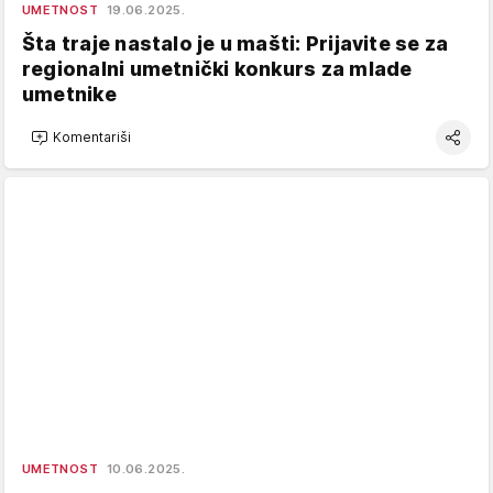
UMETNOST
19.06.2025.
Šta traje nastalo je u mašti: Prijavite se za
regionalni umetnički konkurs za mlade
umetnike
Komentariši
UMETNOST
10.06.2025.