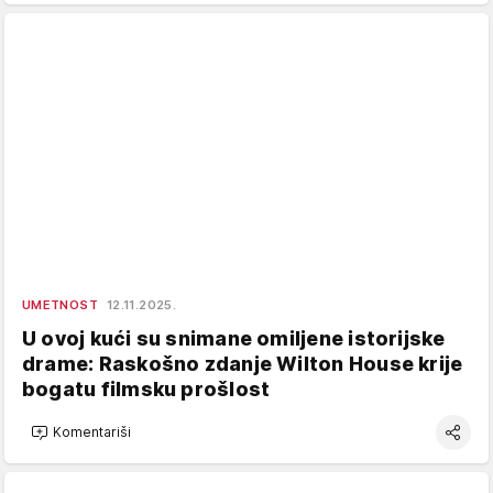
UMETNOST
12.11.2025.
U ovoj kući su snimane omiljene istorijske
drame: Raskošno zdanje Wilton House krije
bogatu filmsku prošlost
Komentariši