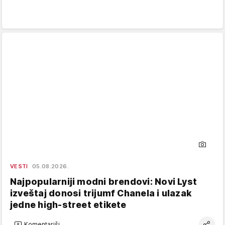
VESTI
05.08.2026.
Najpopularniji modni brendovi: Novi Lyst
izveštaj donosi trijumf Chanela i ulazak
jedne high-street etikete
Komentariši