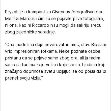
Erykah je u kampanji za Givenchy fotografisao duo
Mert & Marcus i čim su se pojavile prve fotografije,
ni ona, kao ni Riccardo nisu mogli da sakriju sreću
zbog zajedničke saradnje.
"Ona modelima daje neverovatnu moć, stav. Bio sam
vrlo impresioniran fotkama. Neke poznate osobe
pristanu da se pojave samo zbog pra, ali ja radim
samo sa ljudima koje volim i koje cenim. Ljudima koji
značajno doprinose svetu ubijajući se od posla da bi
preneli svoju viziju.“