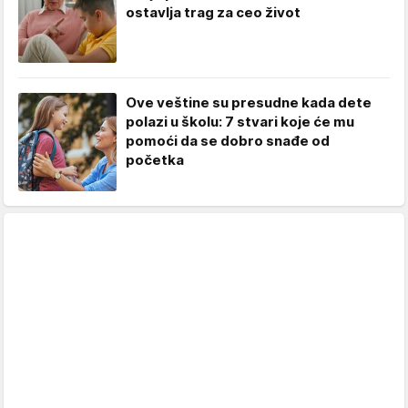
ostavlja trag za ceo život
Ove veštine su presudne kada dete
polazi u školu: 7 stvari koje će mu
pomoći da se dobro snađe od
početka