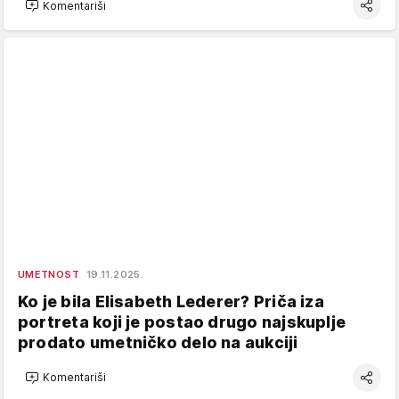
Komentariši
UMETNOST
19.11.2025.
Ko je bila Elisabeth Lederer? Priča iza
portreta koji je postao drugo najskuplje
prodato umetničko delo na aukciji
Komentariši