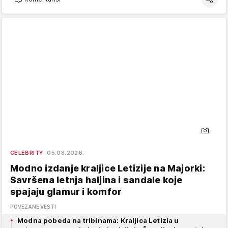
CELEBRITY
05.08.2026.
Modno izdanje kraljice Letizije na Majorki:
Savršena letnja haljina i sandale koje
spajaju glamur i komfor
POVEZANE VESTI
Modna pobeda na tribinama: Kraljica Letizia u