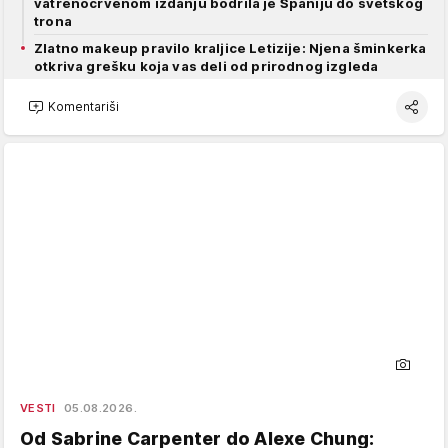
vatrenocrvenom izdanju bodrila je Španiju do svetskog
trona
Zlatno makeup pravilo kraljice Letizije: Njena šminkerka
otkriva grešku koja vas deli od prirodnog izgleda
Komentariši
VESTI
05.08.2026.
Od Sabrine Carpenter do Alexe Chung: