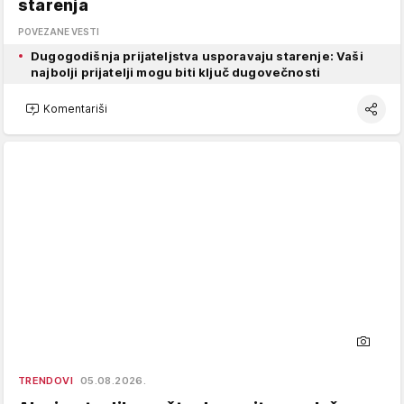
starenja
POVEZANE VESTI
Dugogodišnja prijateljstva usporavaju starenje: Vaši
najbolji prijatelji mogu biti ključ dugovečnosti
Komentariši
TRENDOVI
05.08.2026.