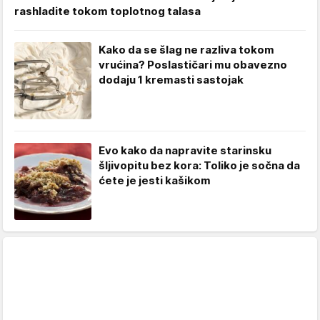
rashladite tokom toplotnog talasa
Kako da se šlag ne razliva tokom
vrućina? Poslastičari mu obavezno
dodaju 1 kremasti sastojak
Evo kako da napravite starinsku
šljivopitu bez kora: Toliko je sočna da
ćete je jesti kašikom