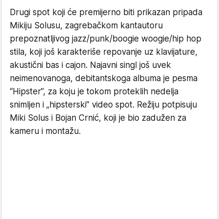
Drugi spot koji će premijerno biti prikazan pripada
Mikiju Solusu, zagrebačkom kantautoru
prepoznatljivog jazz/punk/boogie woogie/hip hop
stila, koji još karakteriše repovanje uz klavijature,
akustični bas i cajon. Najavni singl još uvek
neimenovanoga, debitantskoga albuma je pesma
“Hipster”, za koju je tokom proteklih nedelja
snimljen i „hipsterski” video spot. Režiju potpisuju
Miki Solus i Bojan Crnić, koji je bio zadužen za
kameru i montažu.