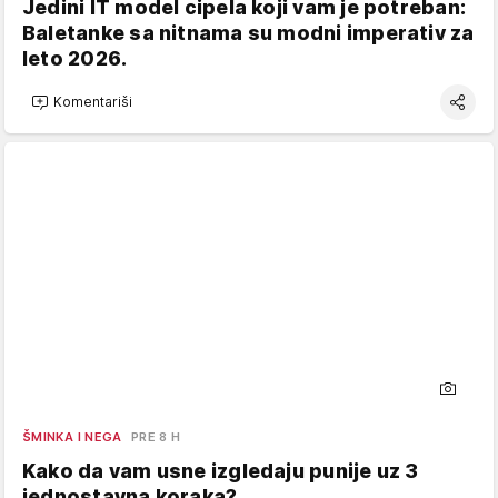
Jedini IT model cipela koji vam je potreban:
Baletanke sa nitnama su modni imperativ za
leto 2026.
Komentariši
ŠMINKA I NEGA
PRE 8 H
Kako da vam usne izgledaju punije uz 3
jednostavna koraka?