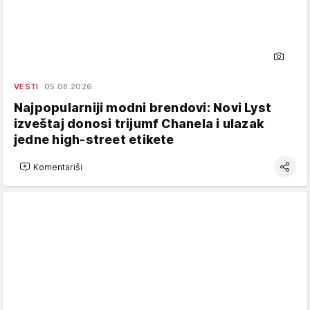
VESTI
05.08.2026.
Najpopularniji modni brendovi: Novi Lyst
izveštaj donosi trijumf Chanela i ulazak
jedne high-street etikete
Komentariši