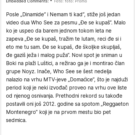
Embedded Comments: *
Foto: foto: Promo
Posle „Dinamide“ i Nemam ti kad“, stiže još jedan
video dua Who See za pesmu „Đe se kupaš“. Malo
ko je uspeo da barem jednom tokom leta ne
zapeva „Đe se kupaš, tražim te lutam, reci đe si i
eto me tu sam. Đe se kupaš, đe školjke skupljaš,
đe gaziš ježa i malog puža“. Novi spot je sniman u
Boki na plaži Luštici, a režirao ga je i montirao član
grupe Noyz. Inače, Who See se šest nedelja
nalazio na vrhu MTV-jeve „Domaćice”, što je najduži
period koji je neki izvođač proveo na vrhu ove liste
od njenog osnivanja. Prethodni rekord su takođe
postavili oni još 2012. godine sa spotom „Reggaeton
Montenegro” koji je na prvom mestu bio pet
sedmica.