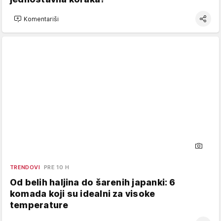
Komentariši
TRENDOVI
PRE 10 H
Od belih haljina do šarenih japanki: 6
komada koji su idealni za visoke
temperature