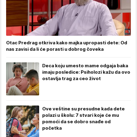
Otac Predrag otkriva kako majka upropasti dete: Od
nas zavisi da li će porasti u dobrog čoveka
Deca koju umesto mame odgaja baka
imaju posledice: Psiholozi kažu da ovo
ostavlja trag za ceo život
Ove veštine su presudne kada dete
polazi u školu: 7 stvari koje će mu
pomoći da se dobro snađe od
početka