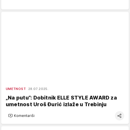
UMETNOST
28.07.2025.
„Na putu”: Dobitnik ELLE STYLE AWARD za
umetnost Uroš Đurić izlaže u Trebinju
Komentariši