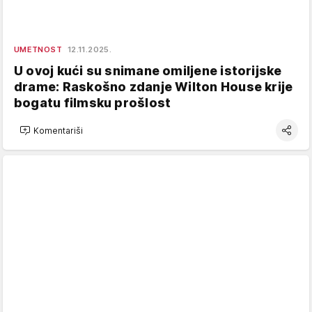
UMETNOST
12.11.2025.
U ovoj kući su snimane omiljene istorijske
drame: Raskošno zdanje Wilton House krije
bogatu filmsku prošlost
Komentariši