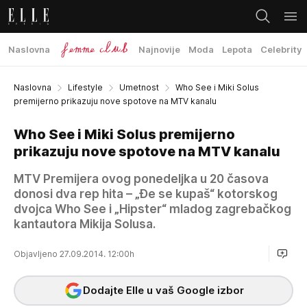
Naslovna
Najnovije
Moda
Lepota
Celebrity
Naslovna
Lifestyle
Umetnost
Who See i Miki Solus
premijerno prikazuju nove spotove na MTV kanalu
Who See i Miki Solus premijerno
prikazuju nove spotove na MTV kanalu
MTV Premijera ovog ponedeljka u 20 časova
donosi dva rep hita – „Đe se kupaš“ kotorskog
dvojca Who See i „Hipster“ mladog zagrebačkog
kantautora Mikija Solusa.
Objavljeno 27.09.2014. 12:00h
Dodajte Elle u vaš Google izbor