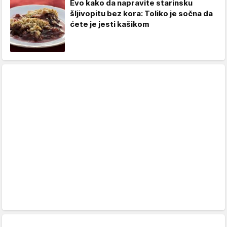
Evo kako da napravite starinsku
šljivopitu bez kora: Toliko je sočna da
ćete je jesti kašikom