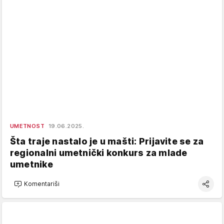
UMETNOST
19.06.2025.
Šta traje nastalo je u mašti: Prijavite se za
regionalni umetnički konkurs za mlade
umetnike
Komentariši