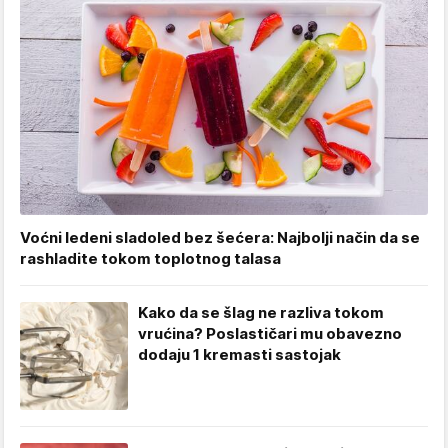
Voćni ledeni sladoled bez šećera: Najbolji način da se
rashladite tokom toplotnog talasa
Kako da se šlag ne razliva tokom
vrućina? Poslastičari mu obavezno
dodaju 1 kremasti sastojak