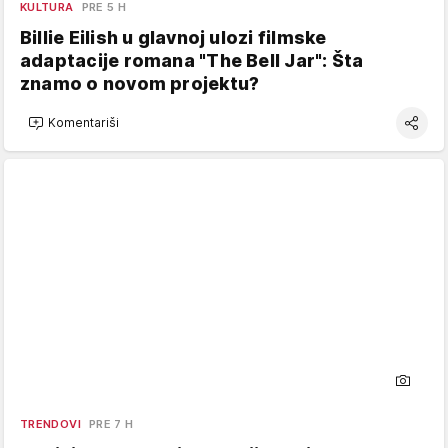
KULTURA
PRE 5 H
Billie Eilish u glavnoj ulozi filmske
adaptacije romana "The Bell Jar": Šta
znamo o novom projektu?
Komentariši
TRENDOVI
PRE 7 H