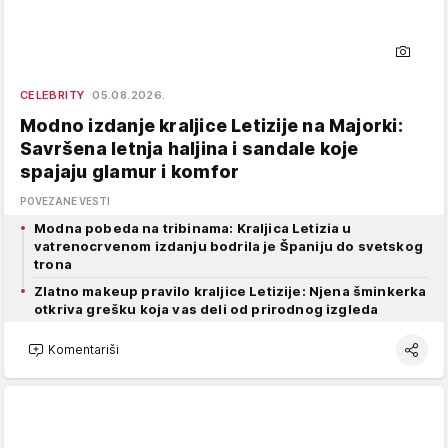
CELEBRITY
05.08.2026.
Modno izdanje kraljice Letizije na Majorki:
Savršena letnja haljina i sandale koje
spajaju glamur i komfor
POVEZANE VESTI
Modna pobeda na tribinama: Kraljica Letizia u
vatrenocrvenom izdanju bodrila je Španiju do svetskog
trona
Zlatno makeup pravilo kraljice Letizije: Njena šminkerka
otkriva grešku koja vas deli od prirodnog izgleda
Komentariši