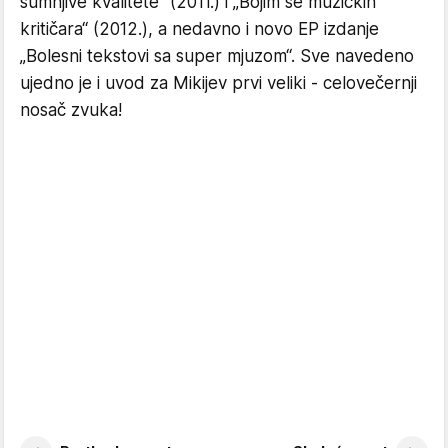
sumnjive kvalitete“ (2011.) i „Bojim se muzičkih
kritičara“ (2012.), a nedavno i novo EP izdanje
„Bolesni tekstovi sa super mjuzom“. Sve navedeno
ujedno je i uvod za Mikijev prvi veliki - celovečernji
nosač zvuka!