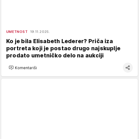
UMETNOST
19.11.2025.
Ko je bila Elisabeth Lederer? Priča iza
portreta koji je postao drugo najskuplje
prodato umetničko delo na aukciji
Komentariši