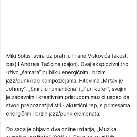
Miki Solus svira uz pratnju Frane Viskovića (akust.
bas) i Andreja Tačigina (cajon). Ovaj eksplozivni trio
uživo „šamara“ publiku energičnim i brzim
jazz/punk/rap kompozicijama. Hitovima „Mrtav je
Johnny“, „Smrt je romantična“ i „Pun kufer“, svojim
je zabavnim i kreativnim pristupom muzici uspeo da
stvori prepoznatljivi stil - akustični rep, s primesama
energičnih i brzih jazz/punk elemenata.
Do sada je objavio dva online izdanja, „Muzika