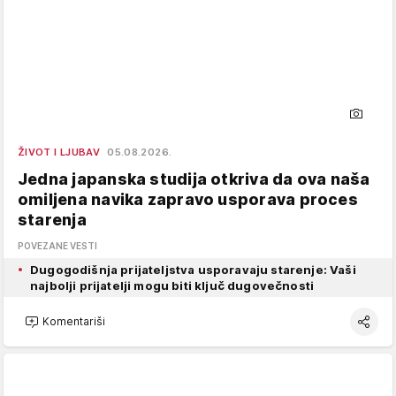
ŽIVOT I LJUBAV
05.08.2026.
Jedna japanska studija otkriva da ova naša
omiljena navika zapravo usporava proces
starenja
POVEZANE VESTI
Dugogodišnja prijateljstva usporavaju starenje: Vaši
najbolji prijatelji mogu biti ključ dugovečnosti
Komentariši