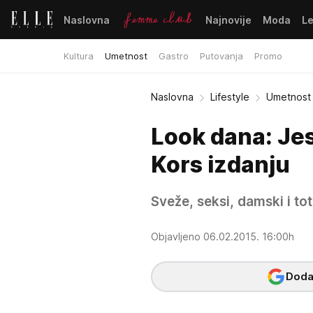
Naslovna
Najnovije
Moda
L
Kultura
Umetnost
Gastro
Putovanja
Promo
Naslovna
Lifestyle
Umetnost
Look dana: Je
Kors izdanju
Sveže, seksi, damski i tot
Objavljeno 06.02.2015. 16:00h
Dodaj