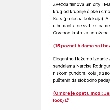
Zvezda filmova Sin city i Ma
krug od krupnije čipke i cr
Kors (prolećna kolekcija). A
u humanitarne svrhe s name
Crvenog krsta za ugrožene 
(15 poznatih dama sa i be
Elegantno i ležerno izdanje 
sandalama Narcisa Rodrigu
niskom punđom, koju je zao
puštenih da slobodno padaju
(Ombre je opet u modi: Je
look)