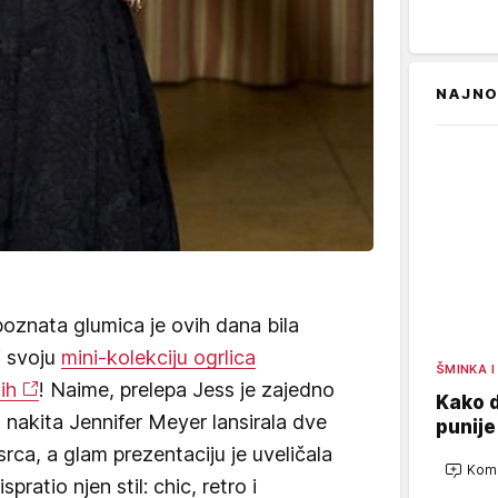
NAJNO
oznata glumica je ovih dana bila
i svoju
mini-kolekciju ogrlica
ŠMINKA I
ih
! Naime, prelepa Jess je zajedno
Kako d
 nakita Jennifer Meyer lansirala dve
punije
rca, a glam prezentaciju je uveličala
Kome
pratio njen stil: chic, retro i