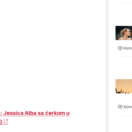
Kome
Kome
: Jessica Alba sa ćerkom u
)