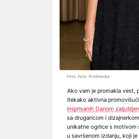
Foto: Foto: Profimedia
Ako vam je promakla vest, p
itekako aktivna promovišuć
insprisanih Danom zaljubljen
sa drugaricom i dizajnerkom
unikatne ogrlice s motivom s
u savršenom izdanju, koji je is