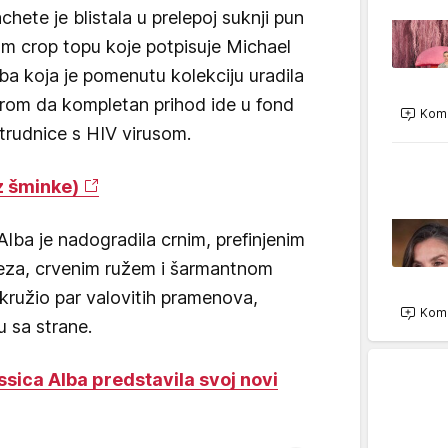
chete je blistala u prelepoj suknji pun
nom crop topu koje potpisuje Michael
lba koja je pomenutu kolekciju uradila
rom da kompletan prihod ide u fond
Kome
trudnice s HIV virusom.
z šminke)
Alba je nadogradila crnim, prefinjenim
eza, crvenim ružem i šarmantnom
kružio par valovitih pramenova,
Kome
 sa strane.
ssica Alba predstavila svoj novi