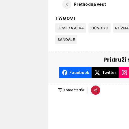
Prethodna vest
TAGOVI
JESSICA ALBA
LIČNOSTI
POZNAT
SANDALE
Pridruži 
Facebook
Twitter
Komentariši