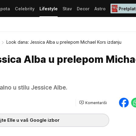
epota
Celebrity
Lifestyle
Stav
Decor
Astro
Pretplat
Look dana: Jessica Alba u prelepom Michael Kors izdanju
ssica Alba u prelepom Micha
alno u stilu Jessice Albe.
Komentariši
te Elle u vaš Google izbor