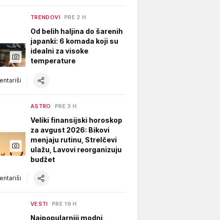
TRENDOVI
PRE 2 H
Od belih haljina do šarenih
japanki: 6 komada koji su
idealni za visoke
temperature
ntariši
ASTRO
PRE 3 H
Veliki finansijski horoskop
za avgust 2026: Bikovi
menjaju rutinu, Strelčevi
ulažu, Lavovi reorganizuju
budžet
ntariši
VESTI
PRE 19 H
Najpopularniji modni