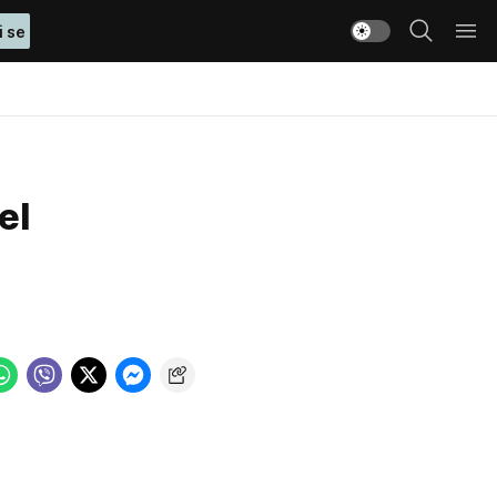
i se
el