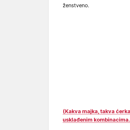
ženstveno.
(Kakva majka, takva ćerka
usklađenim kombinacima.