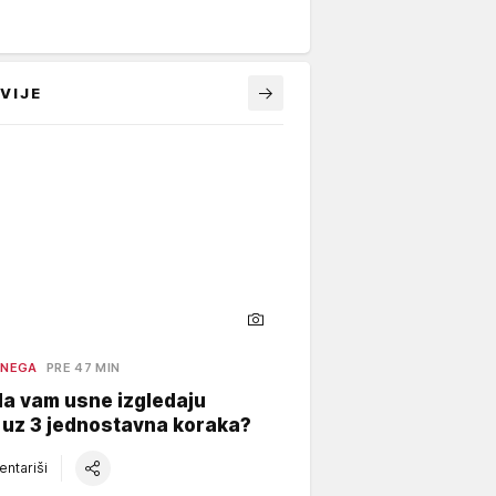
VIJE
 NEGA
PRE 47 MIN
a vam usne izgledaju
 uz 3 jednostavna koraka?
ntariši