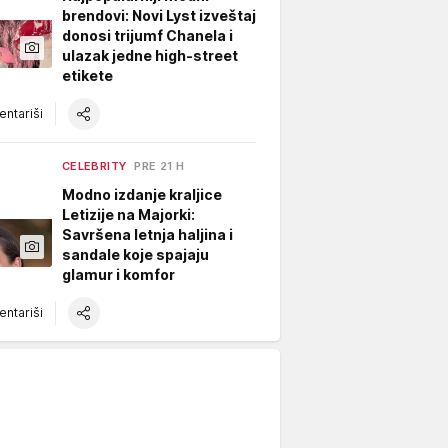
brendovi: Novi Lyst izveštaj
donosi trijumf Chanela i
ulazak jedne high-street
etikete
ntariši
CELEBRITY
PRE 21 H
Modno izdanje kraljice
Letizije na Majorki:
Savršena letnja haljina i
sandale koje spajaju
glamur i komfor
ntariši