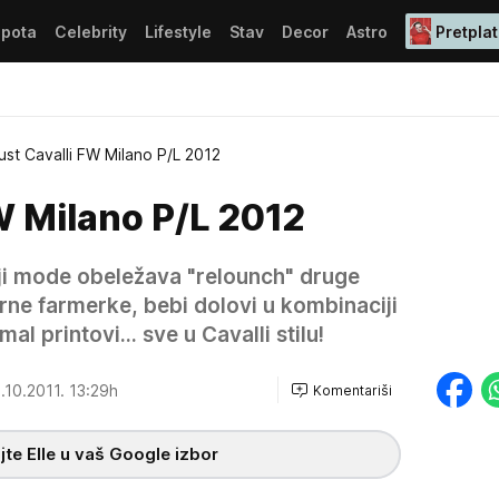
epota
Celebrity
Lifestyle
Stav
Decor
Astro
Pretplat
ust Cavalli FW Milano P/L 2012
W Milano P/L 2012
lji mode obeležava "relounch" druge
brne farmerke, bebi dolovi u kombinaciji
l printovi... sve u Cavalli stilu!
.10.2011. 13:29h
Komentariši
te Elle u vaš Google izbor