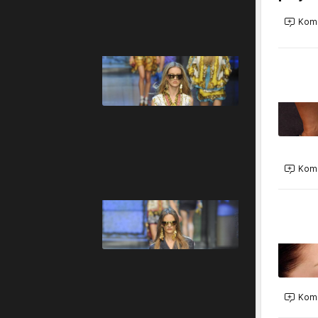
Kome
Kome
Kome