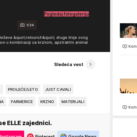
Pogledaj fotogaleriju
1/34
ležava &quot;relounch&quot; druge linije ovog
ovi u kombinaciji sa krznom, apstraktni animal
Kome
Sledeća vest
O
PROLEĆE/LETO
JUST CAVALI
NA
FARMERICE
KRZNO
MATERIJALI
Kome
se ELLE zajednici.
Instagram
Pinterest
Google News