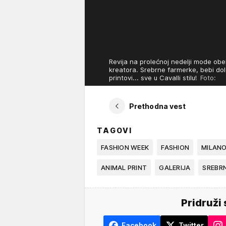
Revija na prolećnoj nedelji mode obe
kreatora. Srebrne farmerke, bebi dol
printovi... sve u Cavalli stilu!
Foto:
Prethodna vest
TAGOVI
FASHION WEEK
FASHION
MILAN
ANIMAL PRINT
GALERIJA
SREBR
Pridruži 
Facebook
Twitter