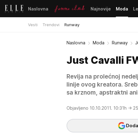
Naslovna
Najnovije
Moda
L
Vesti
Trendovi
Runway
Naslovna
Moda
Runway
J
Just Cavalli F
Revija na prolećnoj nede
linije ovog kreatora. Sre
sa krznom, apstraktni anima
Objavljeno 10.10.2011. 10:31h
→ 25
Dodaj