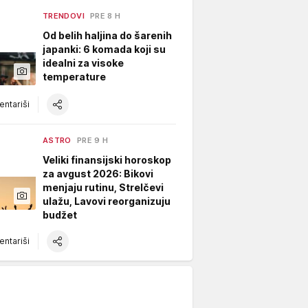
TRENDOVI
PRE 8 H
Od belih haljina do šarenih
japanki: 6 komada koji su
idealni za visoke
temperature
ntariši
ASTRO
PRE 9 H
Veliki finansijski horoskop
za avgust 2026: Bikovi
menjaju rutinu, Strelčevi
ulažu, Lavovi reorganizuju
budžet
ntariši