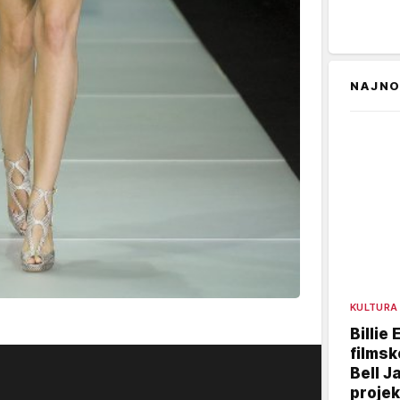
NAJNO
KULTURA
Billie 
filmsk
Bell J
projek