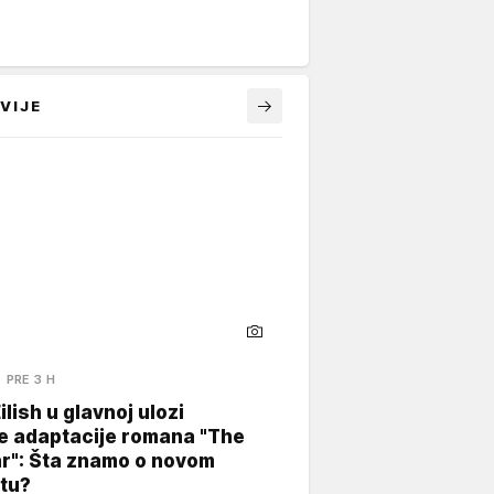
VIJE
PRE 3 H
Eilish u glavnoj ulozi
e adaptacije romana "The
ar": Šta znamo o novom
tu?