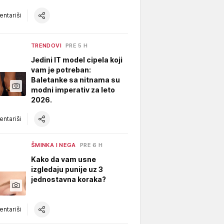
ntariši
TRENDOVI
PRE 5 H
Jedini IT model cipela koji
vam je potreban:
Baletanke sa nitnama su
modni imperativ za leto
2026.
ntariši
ŠMINKA I NEGA
PRE 6 H
Kako da vam usne
izgledaju punije uz 3
jednostavna koraka?
ntariši