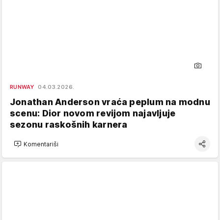
RUNWAY
04.03.2026.
Jonathan Anderson vraća peplum na modnu
scenu: Dior novom revijom najavljuje
sezonu raskošnih karnera
Komentariši