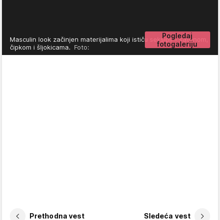
Pogledaj
Masculin look začinjen materijalima koji ističu seksipil - satenom,
fotogaleriju
čipkom i šljokicama.
Foto:
Prethodna vest
Sledeća vest