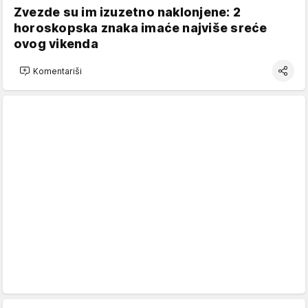
Zvezde su im izuzetno naklonjene: 2
horoskopska znaka imaće najviše sreće
ovog vikenda
Komentariši