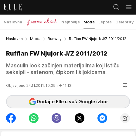
Naslovna
Najnovije
Moda
Lepota
Celebrity
Naslovna
Moda
Runway
Ruffian FW Njujork J/Z 2011/2012
Ruffian FW Njujork J/Z 2011/2012
Masculin look začinjen materijalima koji ističu
seksipil - satenom, čipkom i šljokicama.
Objavljeno 24.11.2011. 10:09h
→ 11:12h
Dodajte Elle u vaš Google izbor