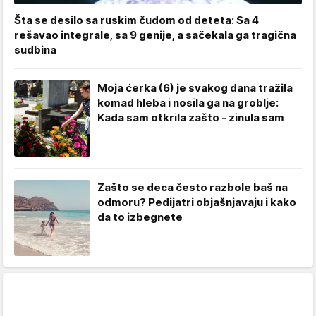
Šta se desilo sa ruskim čudom od deteta: Sa 4
rešavao integrale, sa 9 genije, a sačekala ga tragična
sudbina
Moja ćerka (6) je svakog dana tražila
komad hleba i nosila ga na groblje:
Kada sam otkrila zašto - zinula sam
Zašto se deca često razbole baš na
odmoru? Pedijatri objašnjavaju i kako
da to izbegnete