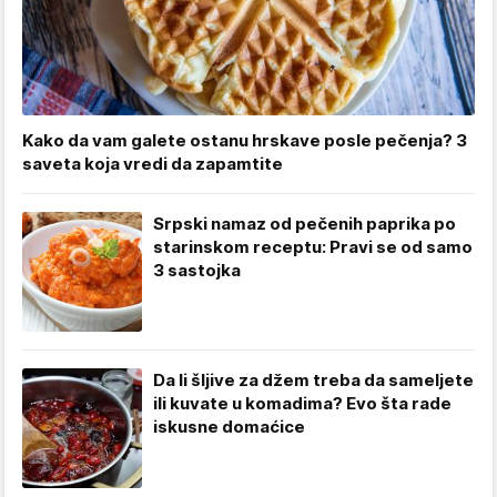
Kako da vam galete ostanu hrskave posle pečenja? 3
saveta koja vredi da zapamtite
Srpski namaz od pečenih paprika po
starinskom receptu: Pravi se od samo
3 sastojka
Da li šljive za džem treba da sameljete
ili kuvate u komadima? Evo šta rade
iskusne domaćice