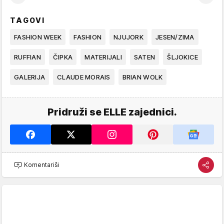
TAGOVI
FASHION WEEK
FASHION
NJUJORK
JESEN/ZIMA
RUFFIAN
ČIPKA
MATERIJALI
SATEN
ŠLJOKICE
GALERIJA
CLAUDE MORAIS
BRIAN WOLK
Pridruži se ELLE zajednici.
Komentariši