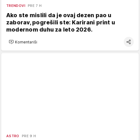
TRENDOVI
PRE 7 H
Ako ste mislili da je ovaj dezen pao u
zaborav, pogrešili ste: Karirani print u
modernom duhu za leto 2026.
Komentariši
ASTRO
PRE 9 H