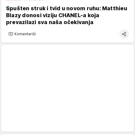
Spušten struk i tvid u novom ruhu: Matthieu
Blazy donosi viziju CHANEL-a koja
prevazilazi sva naša očekivanja
Komentariši