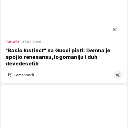
RUNWAY
27.02.2026.
"Basic Instinct" na Gucci pisti: Demna je
spojio renesansu, logomaniju i duh
devedesetih
Komentariši