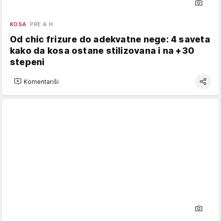
KOSA
PRE 6 H
Od chic frizure do adekvatne nege: 4 saveta
kako da kosa ostane stilizovana i na +30
stepeni
Komentariši