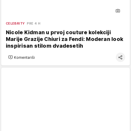
CELEBRITY
PRE 4 H
Nicole Kidman u prvoj couture kolekciji
Marije Grazije Chiuri za Fendi: Moderan look
inspirisan stilom dvadesetih
Komentariši