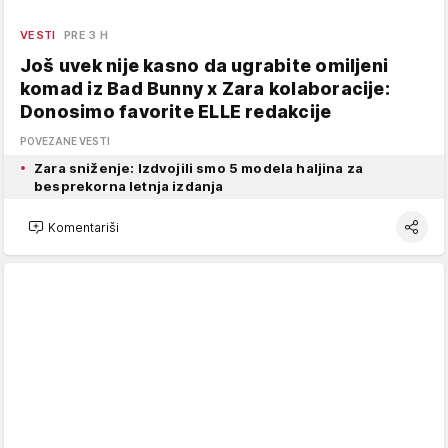
VESTI
PRE 3 H
Još uvek nije kasno da ugrabite omiljeni
komad iz Bad Bunny x Zara kolaboracije:
Donosimo favorite ELLE redakcije
POVEZANE VESTI
Zara sniženje: Izdvojili smo 5 modela haljina za
besprekorna letnja izdanja
Komentariši