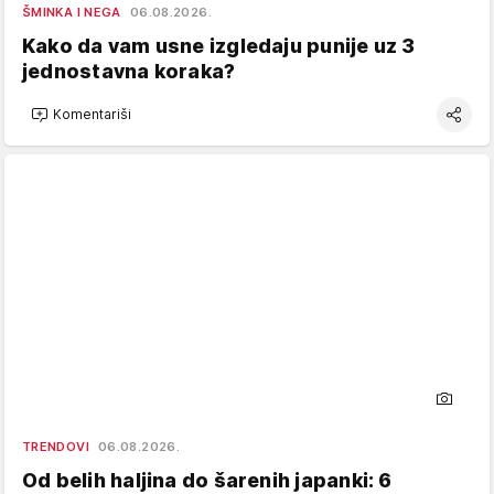
ŠMINKA I NEGA
06.08.2026.
Kako da vam usne izgledaju punije uz 3
jednostavna koraka?
Komentariši
TRENDOVI
06.08.2026.
Od belih haljina do šarenih japanki: 6