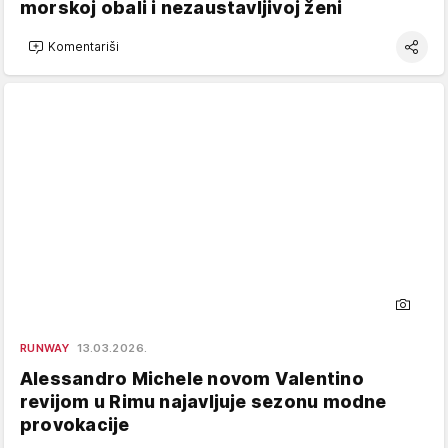
morskoj obali i nezaustavljivoj ženi
Komentariši
RUNWAY
13.03.2026.
Alessandro Michele novom Valentino
revijom u Rimu najavljuje sezonu modne
provokacije