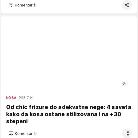
Komentariši
KOSA
PRE 7 H
Od chic frizure do adekvatne nege: 4 saveta
kako da kosa ostane stilizovana i na +30
stepeni
Komentariši