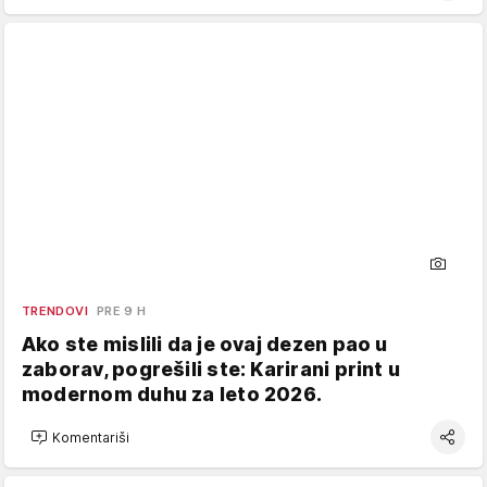
TRENDOVI
PRE 9 H
Ako ste mislili da je ovaj dezen pao u
zaborav, pogrešili ste: Karirani print u
modernom duhu za leto 2026.
Komentariši