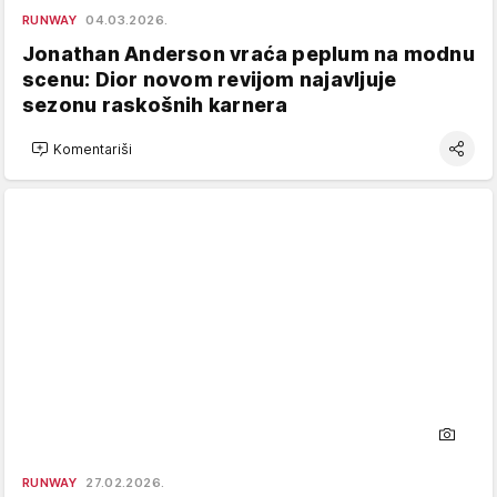
RUNWAY
04.03.2026.
Jonathan Anderson vraća peplum na modnu
scenu: Dior novom revijom najavljuje
sezonu raskošnih karnera
Komentariši
RUNWAY
27.02.2026.