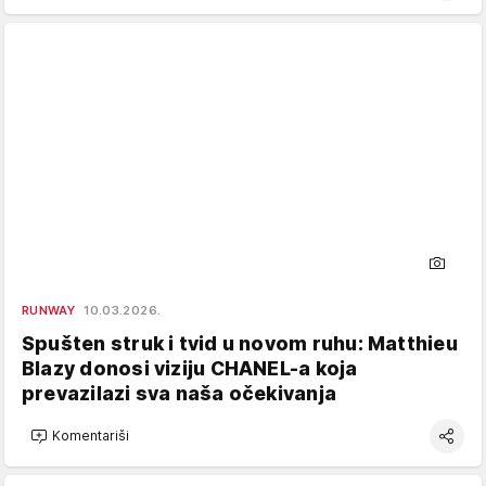
RUNWAY
10.03.2026.
Spušten struk i tvid u novom ruhu: Matthieu
Blazy donosi viziju CHANEL-a koja
prevazilazi sva naša očekivanja
Komentariši