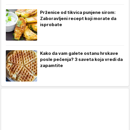
Prženice od tikvica punjene sirom:
Zaboravljeni recept koji morate da
isprobate
Kako da vam galete ostanu hrskave
posle pečenja? 3 saveta koja vredi da
zapamtite