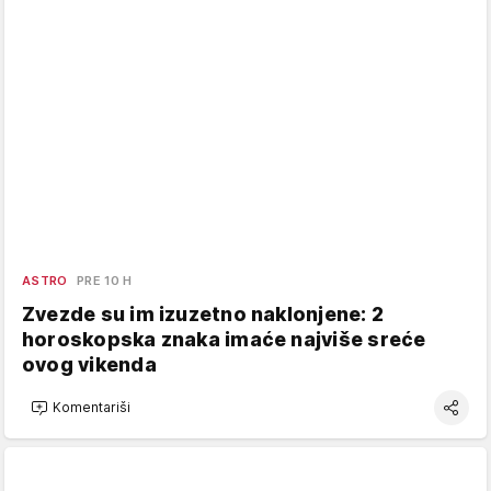
ASTRO
PRE 10 H
Zvezde su im izuzetno naklonjene: 2
horoskopska znaka imaće najviše sreće
ovog vikenda
Komentariši