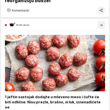
reorganizuju budžet
Komentariši
1 jeftin sastojak dodajte u mleveno meso i ćufte će
biti odlične: Nisu prezle, brašno, ni luk, iznenadićete
se