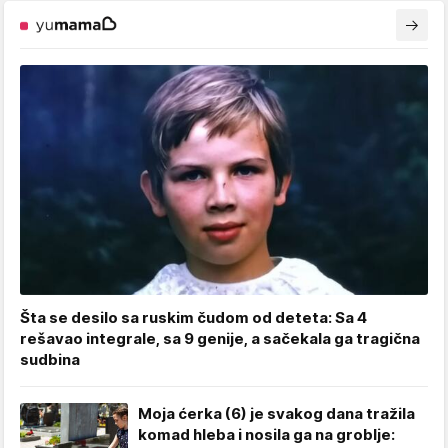
Šta se desilo sa ruskim čudom od deteta: Sa 4
rešavao integrale, sa 9 genije, a sačekala ga tragična
sudbina
Moja ćerka (6) je svakog dana tražila
komad hleba i nosila ga na groblje: