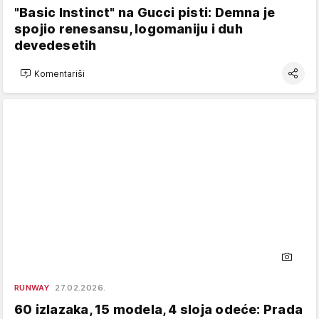
"Basic Instinct" na Gucci pisti: Demna je
spojio renesansu, logomaniju i duh
devedesetih
Komentariši
RUNWAY
27.02.2026.
60 izlazaka, 15 modela, 4 sloja odeće: Prada