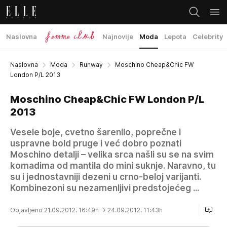
Naslovna
Najnovije
Moda
Lepota
Celebrity
Naslovna
Moda
Runway
Moschino Cheap&Chic FW
London P/L 2013
Moschino Cheap&Chic FW London P/L
2013
Vesele boje, cvetno šarenilo, poprečne i
uspravne bold pruge i već dobro poznati
Moschino detalji – velika srca našli su se na svim
komadima od mantila do mini suknje. Naravno, tu
su i jednostavniji dezeni u crno-beloj varijanti.
Kombinezoni su nezamenljivi predstojećeg ...
Objavljeno 21.09.2012. 16:49h
→ 24.09.2012. 11:43h