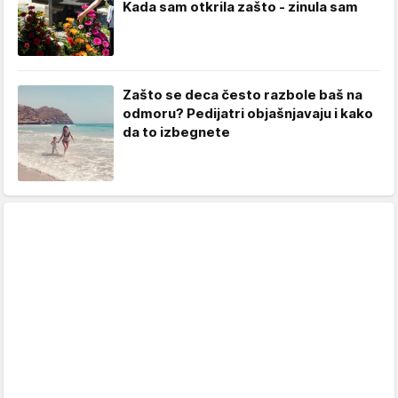
Kada sam otkrila zašto - zinula sam
Zašto se deca često razbole baš na
odmoru? Pedijatri objašnjavaju i kako
da to izbegnete