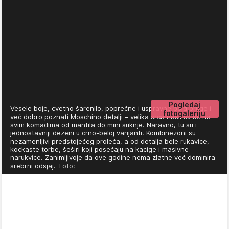
Pogledaj
Vesele boje, cvetno šarenilo, poprečne i uspravne bold pruge i
fotogaleriju
već dobro poznati Moschino detalji – velika srca našli su se na
svim komadima od mantila do mini suknje. Naravno, tu su i
jednostavniji dezeni u crno-beloj varijanti. Kombinezoni su
nezamenljivi predstojećeg proleća, a od detalja bele rukavice,
kockaste torbe, šeširi koji posećaju na kacige i masivne
narukvice. Zanimljivoje da ove godine nema zlatne već dominira
srebrni odsjaj.
Foto: