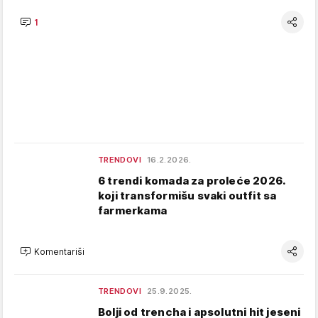
1
TRENDOVI
16.2.2026.
6 trendi komada za proleće 2026.
koji transformišu svaki outfit sa
farmerkama
Komentariši
TRENDOVI
25.9.2025.
Bolji od trencha i apsolutni hit jeseni