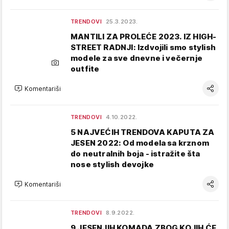
TRENDOVI
25.3.2023.
MANTILI ZA PROLEĆE 2023. IZ HIGH-
STREET RADNJI: Izdvojili smo stylish
modele za sve dnevne i večernje
outfite
Komentariši
TRENDOVI
4.10.2022.
5 NAJVEĆIH TRENDOVA KAPUTA ZA
JESEN 2022: Od modela sa krznom
do neutralnih boja - istražite šta
nose stylish devojke
Komentariši
TRENDOVI
8.9.2022.
9 JESENJIH KOMADA ZBOG KOJIH ĆE