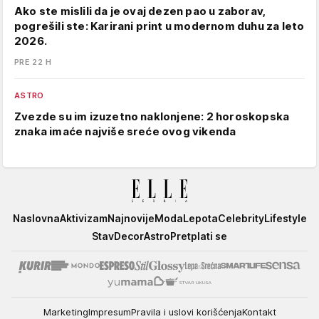
Ako ste mislili da je ovaj dezen pao u zaborav,
pogrešili ste: Karirani print u modernom duhu za leto
2026.
PRE 22 H
ASTRO
Zvezde su im izuzetno naklonjene: 2 horoskopska
znaka imaće najviše sreće ovog vikenda
Elle
Naslovna
Aktivizam
Najnovije
Moda
Lepota
Celebrity
Lifestyle
Stav
Decor
Astro
Pretplati se
Marketing
Impresum
Pravila i uslovi korišćenja
Kontakt