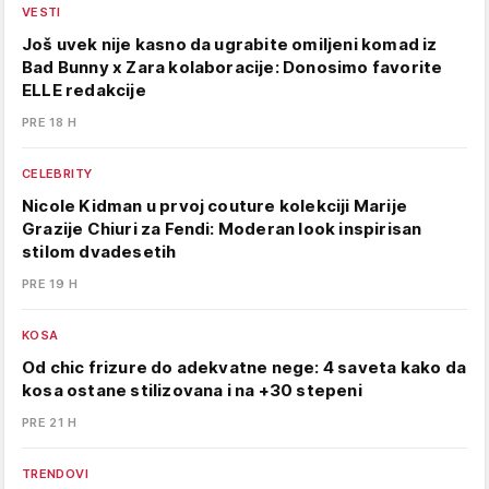
VESTI
Još uvek nije kasno da ugrabite omiljeni komad iz
Bad Bunny x Zara kolaboracije: Donosimo favorite
ELLE redakcije
PRE 18 H
CELEBRITY
Nicole Kidman u prvoj couture kolekciji Marije
Grazije Chiuri za Fendi: Moderan look inspirisan
stilom dvadesetih
PRE 19 H
KOSA
Od chic frizure do adekvatne nege: 4 saveta kako da
kosa ostane stilizovana i na +30 stepeni
PRE 21 H
TRENDOVI