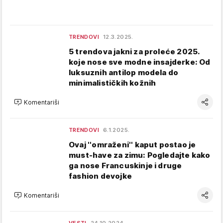
TRENDOVI
12.3.2025.
5 trendova jakni za proleće 2025.
koje nose sve modne insajderke: Od
luksuznih antilop modela do
minimalističkih kožnih
Komentariši
TRENDOVI
6.1.2025.
Ovaj ''omraženi'' kaput postao je
must-have za zimu: Pogledajte kako
ga nose Francuskinje i druge
fashion devojke
Komentariši