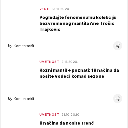
VESTI
13.11.2020.
Pogledajte fenomenalnu kolekciju
bezvremenog mantila Ane Trošić
Trajković
Komentariši
UMETNOST
2.11.2020.
Kožni mantil + poznati: 18 načina da
nosite vodeći komad sezone
Komentariši
UMETNOST
21.10.2020.
8 načina da nosite trenč