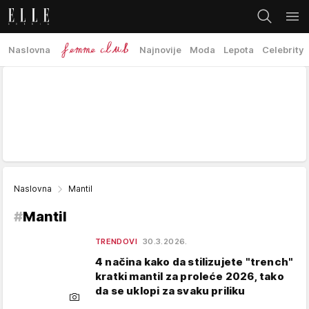
Naslovna
Najnovije
Moda
Lepota
Celebrity
Naslovna
Mantil
#
Mantil
TRENDOVI
30.3.2026.
4 načina kako da stilizujete "trench"
kratki mantil za proleće 2026, tako
da se uklopi za svaku priliku