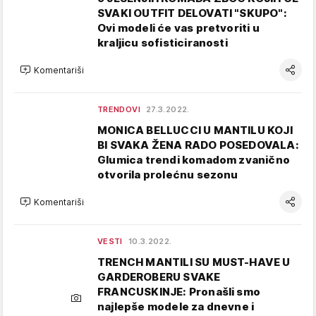
SVAKI OUTFIT DELOVATI "SKUPO":
Ovi modeli će vas pretvoriti u
kraljicu sofisticiranosti
Komentariši
TRENDOVI
27.3.2022.
MONICA BELLUCCI U MANTILU KOJI
BI SVAKA ŽENA RADO POSEDOVALA:
Glumica trendi komadom zvanično
otvorila prolećnu sezonu
Komentariši
VESTI
10.3.2022.
TRENCH MANTILI SU MUST-HAVE U
GARDEROBERU SVAKE
FRANCUSKINJE: Pronašli smo
najlepše modele za dnevne i