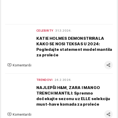
CELEBRITY
31.3.2024.
KATIE HOLMES DEMONSTRIRALA
KAKO SE NOSI TEKSAS U 2024:
Pogledajte statement model mantila
za proleće
Komentariši
TRENDOVI
24.2.2024.
NAJLEPŠI H&M, ZARA I MANGO
TRENCH MANTILI: Spremno
dočekajte sezonu uz ELLE selekciju
must-have komada za proleće
Komentariši