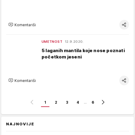
Komentariši
UMETNOST
12.9.2020.
5 laganih mantila koje nose poznati
početkom jeseni
Komentariši
1
2
3
4
…
6
NAJNOVIJE