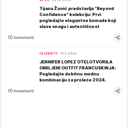
VESTI
24.10.2024.
Tijana Žunić predstavlja "Beyond
Confidence" kolekciju: Prvi
pogledajte elegantne komade koji
slave snagu i autentičnost
Komentariši
CELEBRITY
13.5.2024.
JENNIFER LOPEZ OTELOTVORILA
OMILJENI OUTFIT FRANCUSKINJA:
Pogledajte dobitnu modnu
kombinaciju za proleće 2024.
Komentariši