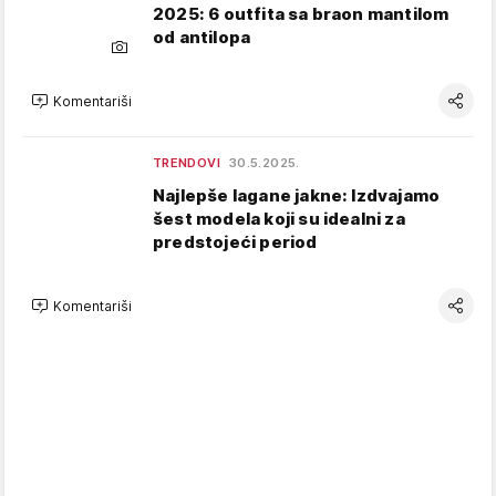
2025: 6 outfita sa braon mantilom
od antilopa
Komentariši
TRENDOVI
30.5.2025.
Najlepše lagane jakne: Izdvajamo
šest modela koji su idealni za
predstojeći period
Komentariši