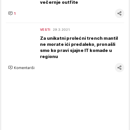
večernje outfite
1
VESTI
29.3.2021.
Za unikatni prolećni trench mantil
ne morate ići predaleko, pronašli
smo ko pravi sjajne IT komade u
regionu
Komentariši