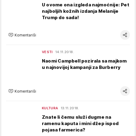
U ovome ona izgleda najmoćnije: Pet
najboljih kožnih izdanja Melanije
Trump do sada!
Komentariši
VESTI
14.11.2018.
Naomi Campbell pozirala sa majkom
u najnovijoj kampanji za Burberry
Komentariši
KULTURA
13.11.2018.
Znate li čemu služi dugme na
ramenu kaputa i mini džep ispod
pojasa farmerica?