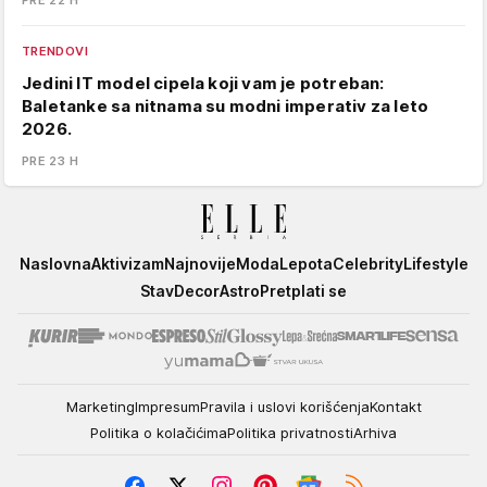
PRE 22 H
TRENDOVI
Jedini IT model cipela koji vam je potreban:
Baletanke sa nitnama su modni imperativ za leto
2026.
PRE 23 H
Elle
Naslovna
Aktivizam
Najnovije
Moda
Lepota
Celebrity
Lifestyle
Stav
Decor
Astro
Pretplati se
Marketing
Impresum
Pravila i uslovi korišćenja
Kontakt
Politika o kolačićima
Politika privatnosti
Arhiva