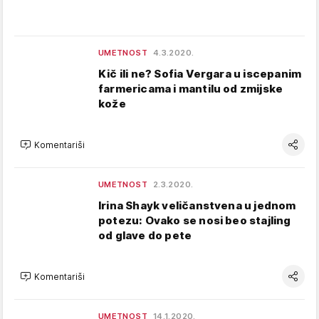
UMETNOST
4.3.2020.
Kič ili ne? Sofia Vergara u iscepanim
farmericama i mantilu od zmijske
kože
Komentariši
UMETNOST
2.3.2020.
Irina Shayk veličanstvena u jednom
potezu: Ovako se nosi beo stajling
od glave do pete
Komentariši
UMETNOST
14.1.2020.