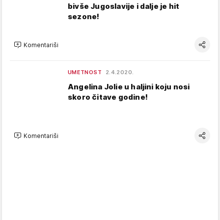
bivše Jugoslavije i dalje je hit
sezone!
Komentariši
UMETNOST
2.4.2020.
Angelina Jolie u haljini koju nosi
skoro čitave godine!
Komentariši