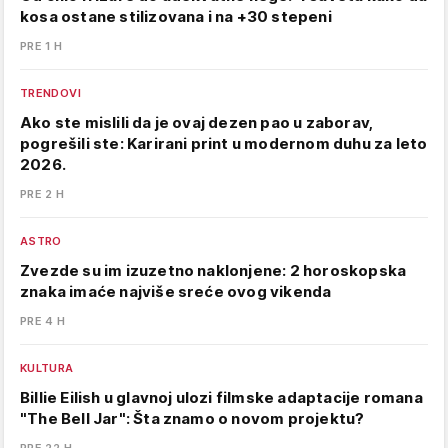
kosa ostane stilizovana i na +30 stepeni
PRE 1 H
TRENDOVI
Ako ste mislili da je ovaj dezen pao u zaborav,
pogrešili ste: Karirani print u modernom duhu za leto
2026.
PRE 2 H
ASTRO
Zvezde su im izuzetno naklonjene: 2 horoskopska
znaka imaće najviše sreće ovog vikenda
PRE 4 H
KULTURA
Billie Eilish u glavnoj ulozi filmske adaptacije romana
"The Bell Jar": Šta znamo o novom projektu?