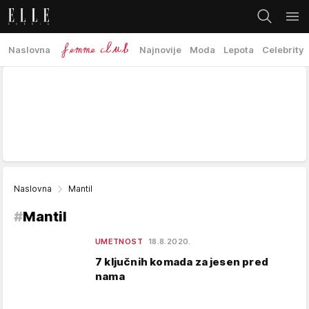
Naslovna
Najnovije
Moda
Lepota
Celebrity
Naslovna
Mantil
#
Mantil
UMETNOST
18.8.2020.
7 ključnih komada za jesen pred
nama