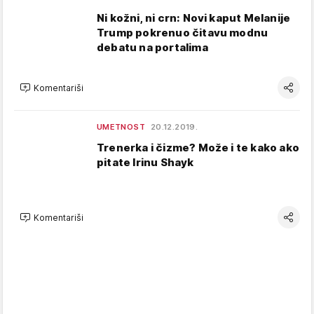
Ni kožni, ni crn: Novi kaput Melanije
Trump pokrenuo čitavu modnu
debatu na portalima
Komentariši
UMETNOST
20.12.2019.
Trenerka i čizme? Može i te kako ako
pitate Irinu Shayk
Komentariši