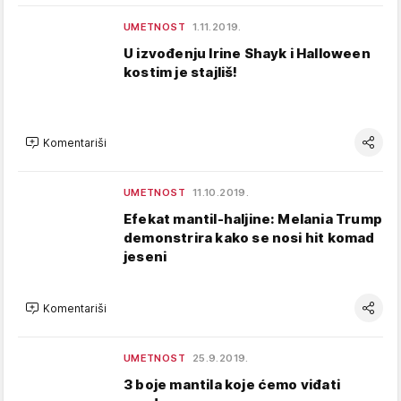
UMETNOST
1.11.2019.
U izvođenju Irine Shayk i Halloween
kostim je stajliš!
Komentariši
UMETNOST
11.10.2019.
Efekat mantil-haljine: Melania Trump
demonstrira kako se nosi hit komad
jeseni
Komentariši
UMETNOST
25.9.2019.
3 boje mantila koje ćemo viđati