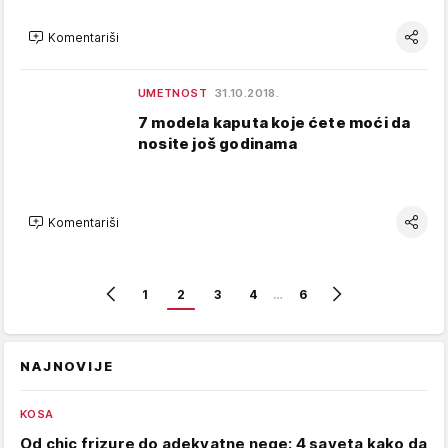
Komentariši
UMETNOST
31.10.2018.
7 modela kaputa koje ćete moći da
nosite još godinama
Komentariši
1
2
3
4
…
6
NAJNOVIJE
KOSA
Od chic frizure do adekvatne nege: 4 saveta kako da