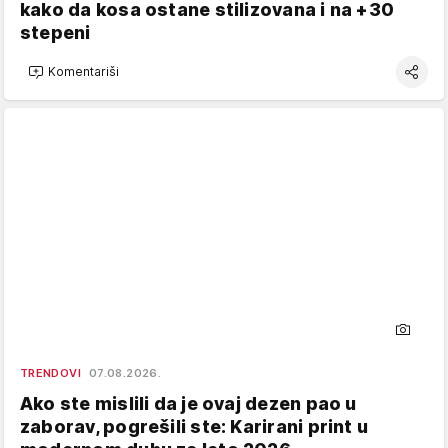
kako da kosa ostane stilizovana i na +30
stepeni
Komentariši
TRENDOVI
07.08.2026.
Ako ste mislili da je ovaj dezen pao u
zaborav, pogrešili ste: Karirani print u