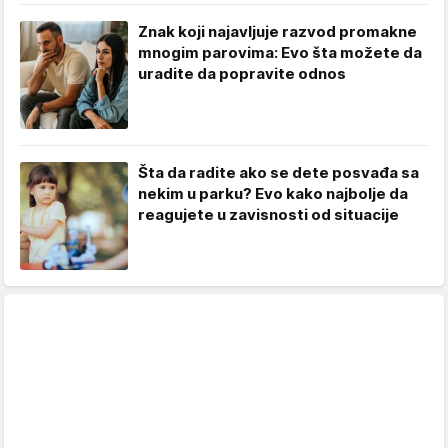
Znak koji najavljuje razvod promakne
mnogim parovima: Evo šta možete da
uradite da popravite odnos
Šta da radite ako se dete posvađa sa
nekim u parku? Evo kako najbolje da
reagujete u zavisnosti od situacije