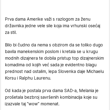
Prva dama Amerike važi s razlogom za ženu
državnika jedne vele sile koja ima vrhunski osećaj
za stil.
Bilo bi čudno da nema s obzirom da se toliko dugo
bavila manekenskim poslom i kretala se u krugu
modnih dizajnera te dobila pristup top dizajnerskim
komadima od kojih već sada je evidentno blagu
prednost nad ostalim, lepa Slovenka daje Michaelu
Korsu i Ralphu Laurenu.
Od kada je postala prva dama SAD-a, Melania je
prošetala bezbroj savršenih kombinacija koje su
izazvale taj "wow" momenat.