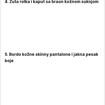
4. Žuta rolka i kaput sa braon kožnom suknjom
5. Bordo kožne skinny pantalone i jakna pesak
boje