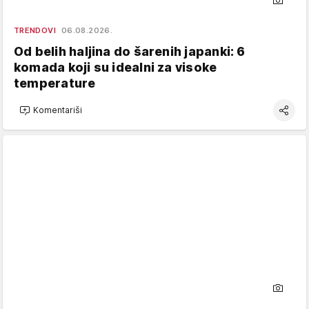
TRENDOVI
06.08.2026.
Od belih haljina do šarenih japanki: 6
komada koji su idealni za visoke
temperature
Komentariši