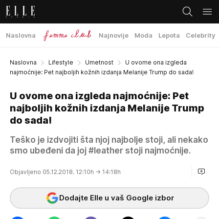
Naslovna
Najnovije
Moda
Lepota
Celebrity
Naslovna
Lifestyle
Umetnost
U ovome ona izgleda
najmoćnije: Pet najboljih kožnih izdanja Melanije Trump do sada!
U ovome ona izgleda najmoćnije: Pet
najboljih kožnih izdanja Melanije Trump
do sada!
Teško je izdvojiti šta njoj najbolje stoji, ali nekako
smo ubeđeni da joj #leather stoji najmoćnije.
Objavljeno 05.12.2018. 12:10h
→ 14:18h
Dodajte Elle u vaš Google izbor