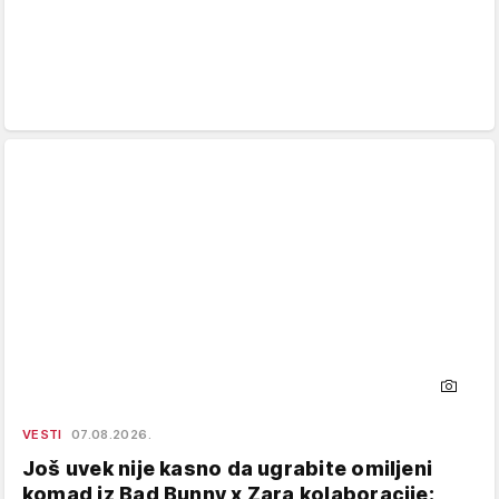
VESTI
07.08.2026.
Još uvek nije kasno da ugrabite omiljeni
komad iz Bad Bunny x Zara kolaboracije: