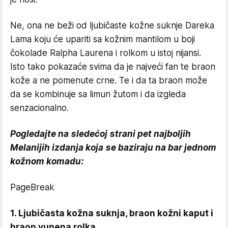
Ne, ona ne beži od ljubičaste kožne suknje Dareka
Lama koju će upariti sa kožnim mantilom u boji
čokolade Ralpha Laurena i rolkom u istoj nijansi.
Isto tako pokazaće svima da je najveći fan te braon
kože a ne pomenute crne. Te i da ta braon može
da se kombinuje sa limun žutom i da izgleda
senzacionalno.
Pogledajte na sledećoj strani pet najboljih
Melanijih izdanja koja se baziraju na bar jednom
kožnom komadu:
PageBreak
1. Ljubičasta kožna suknja, braon kožni kaput i
braon vunena rolka