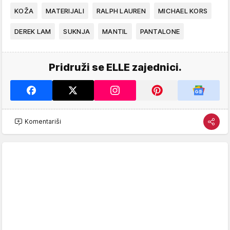
KOŽA
MATERIJALI
RALPH LAUREN
MICHAEL KORS
DEREK LAM
SUKNJA
MANTIL
PANTALONE
Pridruži se ELLE zajednici.
Komentariši