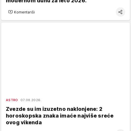
modernom duhu za leto 2026.
Komentariši
ASTRO
07.08.2026.
Zvezde su im izuzetno naklonjene: 2
horoskopska znaka imaće najviše sreće
ovog vikenda