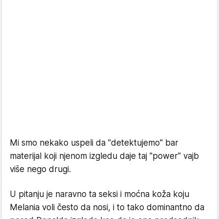
Mi smo nekako uspeli da "detektujemo" bar
materijal koji njenom izgledu daje taj "power" vajb
više nego drugi.
U pitanju je naravno ta seksi i moćna koža koju
Melania voli često da nosi, i to tako dominantno da