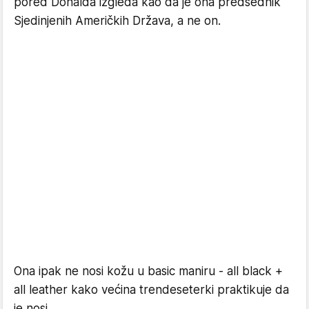
pored Donalda izgleda kao da je ona predsednik
Sjedinjenih Američkih Država, a ne on.
Ona ipak ne nosi kožu u basic maniru - all black +
all leather kako većina trendeseterki praktikuje da
je nosi.