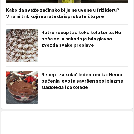
Kako da sveže začinsko bilje ne uvene u frižideru?
Viralni trik koji morate da isprobate što pre
Retro recept za koka kola tortu: Ne
peče se, a nekada je bila glavna
zvezda svake proslave
Recept za kolač ledena milka: Nema
pečenja, ovo je savršen spoj plazme,
sladoleda i čokolade