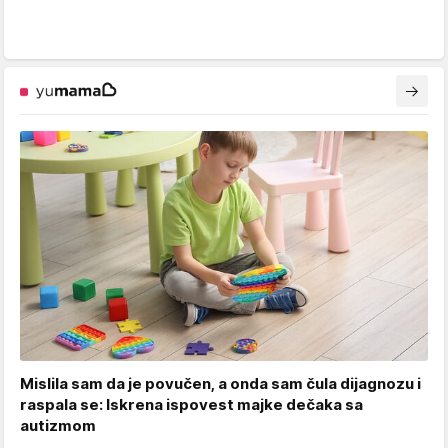
Mislila sam da je povučen, a onda sam čula dijagnozu i
raspala se: Iskrena ispovest majke dečaka sa
autizmom