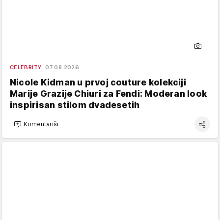
CELEBRITY
07.08.2026.
Nicole Kidman u prvoj couture kolekciji
Marije Grazije Chiuri za Fendi: Moderan look
inspirisan stilom dvadesetih
Komentariši