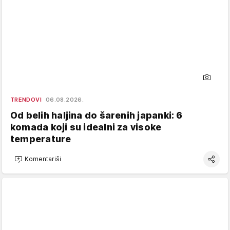
TRENDOVI
06.08.2026.
Od belih haljina do šarenih japanki: 6
komada koji su idealni za visoke
temperature
Komentariši