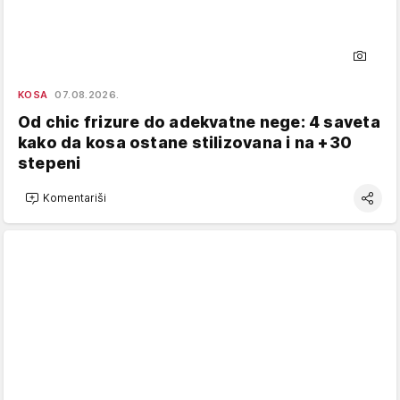
KOSA
07.08.2026.
Od chic frizure do adekvatne nege: 4 saveta
kako da kosa ostane stilizovana i na +30
stepeni
Komentariši