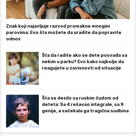
Znak koji najavljuje razvod promakne mnogim
parovima: Evo šta možete da uradite da popravite
odnos
Šta da radite ako se dete posvađa sa
nekim u parku? Evo kako najbolje da
reagujete u zavisnosti od situacije
Šta se desilo sa ruskim čudom od
deteta: Sa 4 rešavao integrale, sa 9
genije, a sačekala ga tragična sudbina