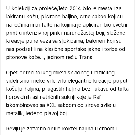
U kolekciji za proleće/leto 2014 bilo je mesta i za
lakiranu kožu, plisirane haljine, crne sakoe koji su
na leđima imali falte na kojima je apliciran bio cvetni
print u intenzivnoj pink i narandžastoj boji, složene
kreacije pune veza sa šljokicama, baloneri koji su
nas podsetili na klasične sportske jakne i torbe od
pitonove kože..., jednom rečju Trans!
Opet pored tolikog miksa skladnog i različitog,
videli smo i neke vrlo vrlo elegantne kreacije poput
košulja-haljina, prugastih haljina bez rukava od tafta
i providnih asimetričnih suknji koje je Raf
iskombinovao sa XXL sakoom od sirove svile u
metalik, ledeno plavoj boji.
Reviju je zatvorio defile koktel haljina u crnom i