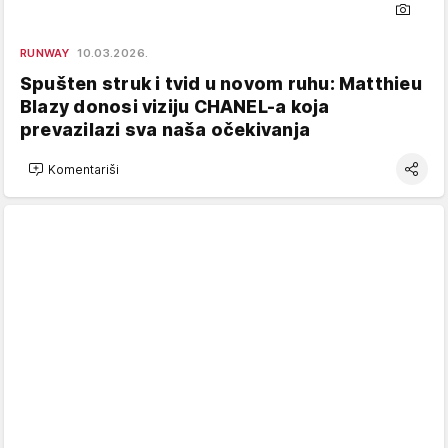
RUNWAY
10.03.2026.
Spušten struk i tvid u novom ruhu: Matthieu
Blazy donosi viziju CHANEL-a koja
prevazilazi sva naša očekivanja
Komentariši