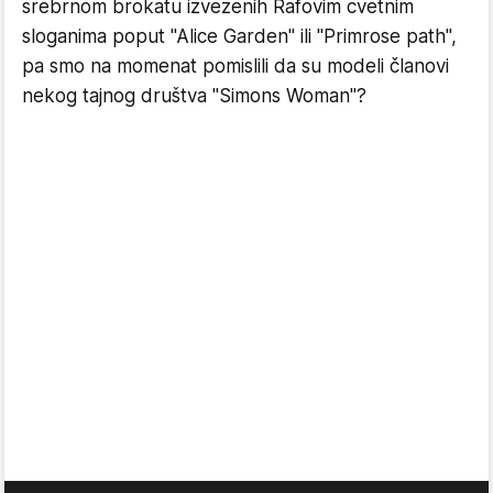
srebrnom brokatu izvezenih Rafovim cvetnim
sloganima poput "Alice Garden" ili "Primrose path",
pa smo na momenat pomislili da su modeli članovi
nekog tajnog društva "Simons Woman"?