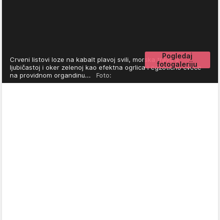
Pogledaj
Crveni listovi loze na kabalt plavoj svili, morska trava u
fotogaleriju
ljubičastoj i oker zelenoj kao efektna ogrlica i egzotično cveće
na providnom organdinu...
Foto: