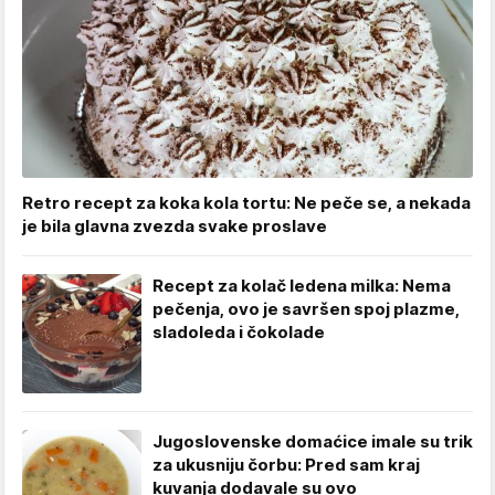
Retro recept za koka kola tortu: Ne peče se, a nekada
je bila glavna zvezda svake proslave
Recept za kolač ledena milka: Nema
pečenja, ovo je savršen spoj plazme,
sladoleda i čokolade
Jugoslovenske domaćice imale su trik
za ukusniju čorbu: Pred sam kraj
kuvanja dodavale su ovo