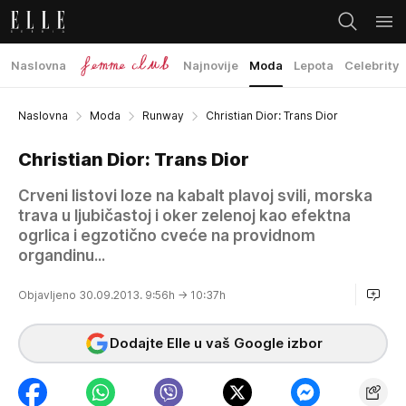
Naslovna
Najnovije
Moda
Lepota
Celebrity
Naslovna
Moda
Runway
Christian Dior: Trans Dior
Christian Dior: Trans Dior
Crveni listovi loze na kabalt plavoj svili, morska
trava u ljubičastoj i oker zelenoj kao efektna
ogrlica i egzotično cveće na providnom
organdinu...
Objavljeno 30.09.2013. 9:56h
→ 10:37h
Dodajte Elle u vaš Google izbor