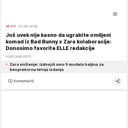
VESTI
07.08.2026.
Još uvek nije kasno da ugrabite omiljeni
komad iz Bad Bunny x Zara kolaboracije:
Donosimo favorite ELLE redakcije
POVEZANE VESTI
Zara sniženje: Izdvojili smo 5 modela haljina za
besprekorna letnja izdanja
Komentariši