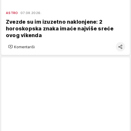
ASTRO
07.08.2026.
Zvezde su im izuzetno naklonjene: 2
horoskopska znaka imaće najviše sreće
ovog vikenda
Komentariši