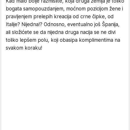
Kad malo bolje razmislite, koja druga zemlja je toliko
bogata samopouzdanjem, moćnom pozicijom žene i
pravljenjem prelepih kreacija od crne čipke, od
Italije? Nijedna!? Odnosno, eventualno još Španija,
ali složićete se da nijedna druga nacija se ne divi
toliko lepšem polu, koji obasipa komplimentima na
svakom koraku!