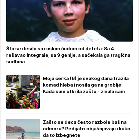
Šta se desilo sa ruskim čudom od deteta: Sa 4
rešavao integrale, sa 9 genije, a sačekala ga tragična
sudbina
Moja ćerka (6) je svakog dana tražila
komad hleba i nosila ga na groblje:
Kada sam otkrila zašto - zinula sam
Zašto se deca često razbole baš na
odmoru? Pedijatri objašnjavaju i kako
da to izbegnete