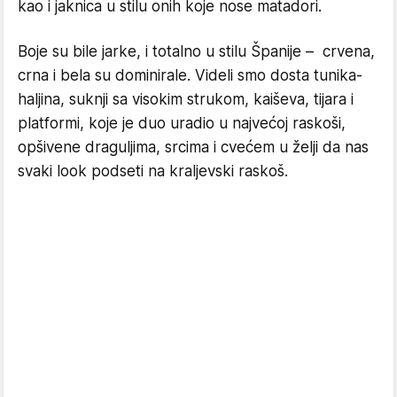
kao i jaknica u stilu onih koje nose matadori.
Boje su bile jarke, i totalno u stilu Španije – crvena,
crna i bela su dominirale. Videli smo dosta tunika-
haljina, suknji sa visokim strukom, kaiševa, tijara i
platformi, koje je duo uradio u najvećoj raskoši,
opšivene draguljima, srcima i cvećem u želji da nas
svaki look podseti na kraljevski raskoš.