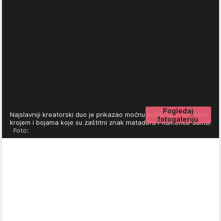
Pogledaj
Najslavniji kreatorski duo je prikazao moćnu kolekciju inspirisanu
fotogaleriju
krojem i bojama koje su zaštitni znak matadora i flamenco dama!
Foto: