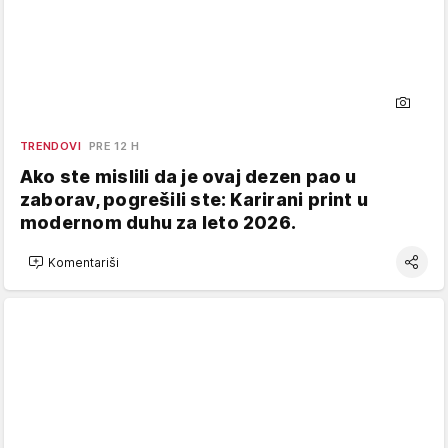
TRENDOVI
PRE 12 H
Ako ste mislili da je ovaj dezen pao u
zaborav, pogrešili ste: Karirani print u
modernom duhu za leto 2026.
Komentariši