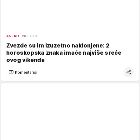
ASTRO
PRE 13 H
Zvezde su im izuzetno naklonjene: 2
horoskopska znaka imaće najviše sreće
ovog vikenda
Komentariši