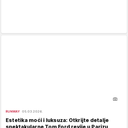
RUNWAY
05.03.2026.
Estetika moći i luksuza: Otkrijte detalje
spektakularne Tom Ford revije u Parizu