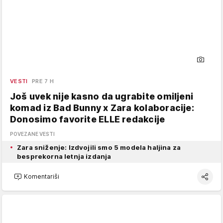
VESTI
PRE 7 H
Još uvek nije kasno da ugrabite omiljeni
komad iz Bad Bunny x Zara kolaboracije:
Donosimo favorite ELLE redakcije
POVEZANE VESTI
Zara sniženje: Izdvojili smo 5 modela haljina za
besprekorna letnja izdanja
Komentariši