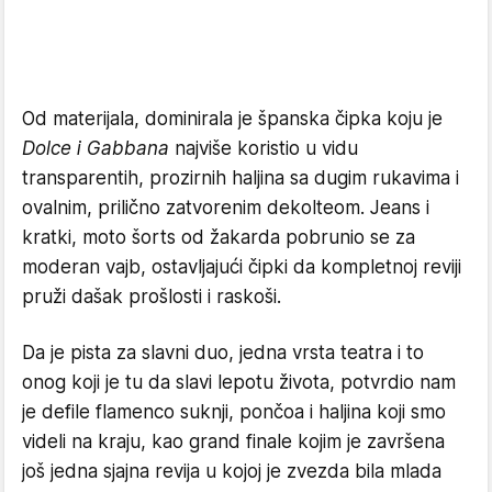
Od materijala, dominirala je španska čipka koju je
Dolce i Gabbana
najviše koristio u vidu
transparentih, prozirnih haljina sa dugim rukavima i
ovalnim, prilično zatvorenim dekolteom. Jeans i
kratki, moto šorts od žakarda pobrunio se za
moderan vajb, ostavljajući čipki da kompletnoj reviji
pruži dašak prošlosti i raskoši.
Da je pista za slavni duo, jedna vrsta teatra i to
onog koji je tu da slavi lepotu života, potvrdio nam
je defile flamenco suknji, pončoa i haljina koji smo
videli na kraju, kao grand finale kojim je završena
još jedna sjajna revija u kojoj je zvezda bila mlada