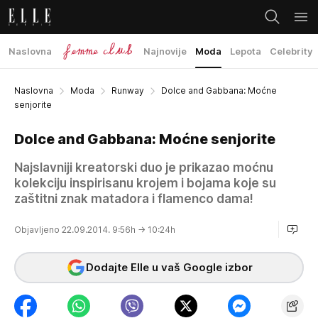
Naslovna
Najnovije
Moda
Lepota
Celebrity
Naslovna
Moda
Runway
Dolce and Gabbana: Moćne
senjorite
Dolce and Gabbana: Moćne senjorite
Najslavniji kreatorski duo je prikazao moćnu
kolekciju inspirisanu krojem i bojama koje su
zaštitni znak matadora i flamenco dama!
Objavljeno 22.09.2014. 9:56h
→ 10:24h
Dodajte Elle u vaš Google izbor