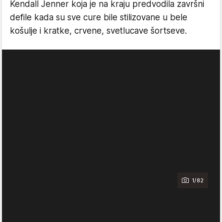
Kendall Jenner koja je na kraju predvodila završni
defile kada su sve cure bile stilizovane u bele
košulje i kratke, crvene, svetlucave šortseve.
1/82