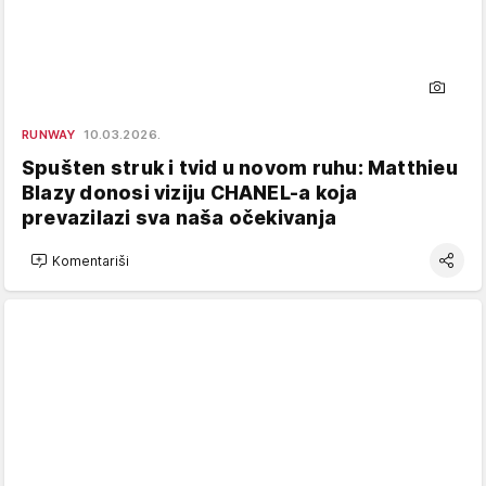
RUNWAY
10.03.2026.
Spušten struk i tvid u novom ruhu: Matthieu
Blazy donosi viziju CHANEL-a koja
prevazilazi sva naša očekivanja
Komentariši