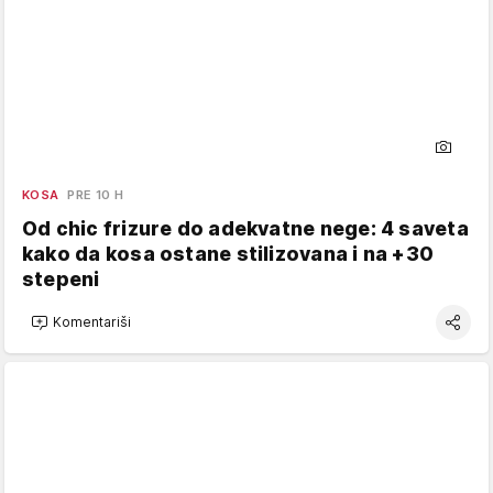
KOSA
PRE 10 H
Od chic frizure do adekvatne nege: 4 saveta
kako da kosa ostane stilizovana i na +30
stepeni
Komentariši