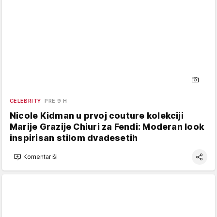
CELEBRITY
PRE 9 H
Nicole Kidman u prvoj couture kolekciji
Marije Grazije Chiuri za Fendi: Moderan look
inspirisan stilom dvadesetih
Komentariši