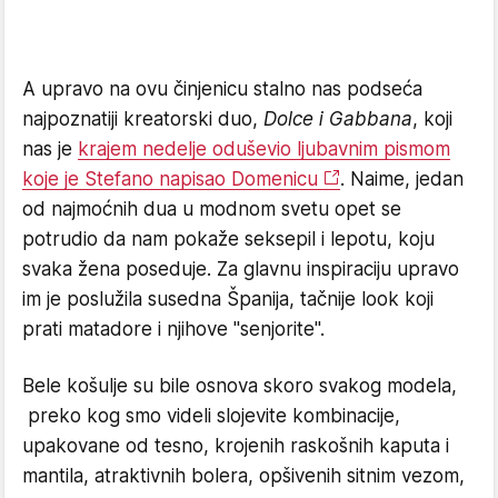
A upravo na ovu činjenicu stalno nas podseća
najpoznatiji kreatorski duo,
Dolce i Gabbana
, koji
nas je
krajem nedelje oduševio ljubavnim pismom
koje je Stefano napisao Domenicu
. Naime, jedan
od najmoćnih dua u modnom svetu opet se
potrudio da nam pokaže seksepil i lepotu, koju
svaka žena poseduje. Za glavnu inspiraciju upravo
im je poslužila susedna Španija, tačnije look koji
prati matadore i njihove "senjorite".
Bele košulje su bile osnova skoro svakog modela,
preko kog smo videli slojevite kombinacije,
upakovane od tesno, krojenih raskošnih kaputa i
mantila, atraktivnih bolera, opšivenih sitnim vezom,