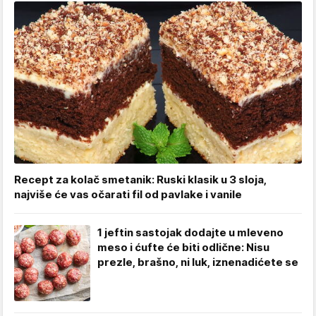
Recept za kolač smetanik: Ruski klasik u 3 sloja,
najviše će vas očarati fil od pavlake i vanile
1 jeftin sastojak dodajte u mleveno
meso i ćufte će biti odlične: Nisu
prezle, brašno, ni luk, iznenadićete se