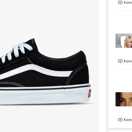
Kome
Kome
Kome