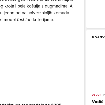
og kroja i bela košulja s dugmadima. A
u jedan od najuniverzalnijih komada
aki model
fashion
kriterijume.
NAJNO
DECOR
P
Vodič 