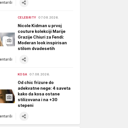
ntariši
CELEBRITY
07.08.2026.
Nicole Kidman u prvoj
couture kolekciji Marije
Grazije Chiuri za Fendi:
Moderan look inspirisan
stilom dvadesetih
ntariši
KOSA
07.08.2026.
Od chic frizure do
adekvatne nege: 4 saveta
kako da kosa ostane
stilizovana i na +30
stepeni
ntariši