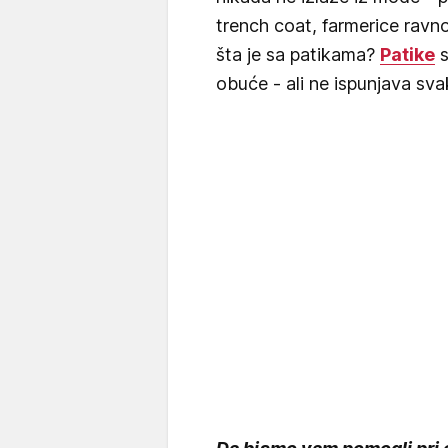
trench coat, farmerice ravn
šta je sa patikama?
Patike
s
obuće - ali ne ispunjava sv