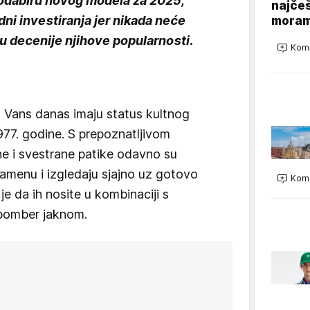
odabiru novog modela za 2025,
najčeš
dni investiranja jer nikada neće
moram
ju decenije njihove popularnosti.
Kome
a Vans danas imaju status kultnog
977. godine. S prepoznatljivom
 i svestrane patike odavno su
namenu i izgledaju sjajno uz gotovo
Kome
je da ih nosite u kombinaciji s
 bomber jaknom.