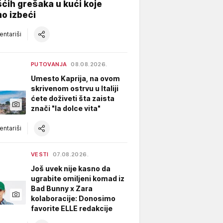
ćih grešaka u kući koje
o izbeći
ntariši
PUTOVANJA
08.08.2026.
Umesto Kaprija, na ovom
skrivenom ostrvu u Italiji
ćete doživeti šta zaista
znači "la dolce vita"
ntariši
VESTI
07.08.2026.
Još uvek nije kasno da
ugrabite omiljeni komad iz
Bad Bunny x Zara
kolaboracije: Donosimo
favorite ELLE redakcije