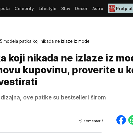
epota
Celebrity
Lifestyle
Stav
Decor
Astro
Pretplat
5 modela patika koji nikada ne izlaze iz mode
a koji nikada ne izlaze iz mo
novu kupovinu, proverite u k
vestirati
zajna, ove patike su bestselleri širom
Komentariši