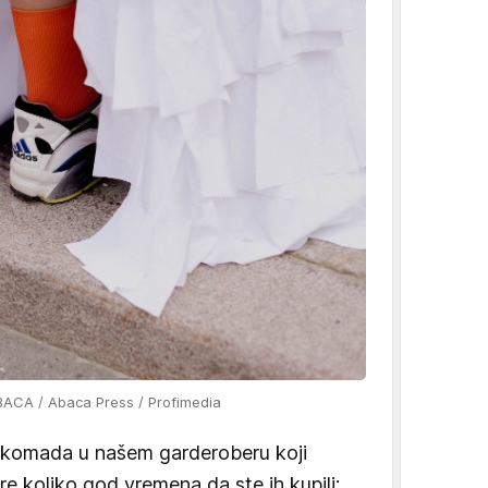
ABACA / Abaca Press / Profimedia
komada u našem garderoberu koji
re koliko god vremena da ste ih kupili: