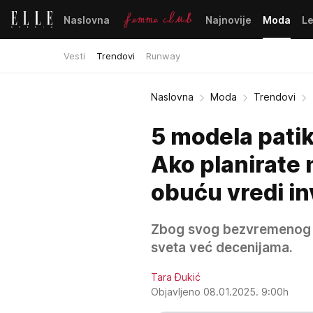
Naslovna
Najnovije
Moda
L
Vesti
Trendovi
Runway
Naslovna
Moda
Trendovi
5 modela patik
Ako planirate 
obuću vredi in
Zbog svog bezvremenog di
sveta već decenijama.
Tara Đukić
Objavljeno 08.01.2025. 9:00h