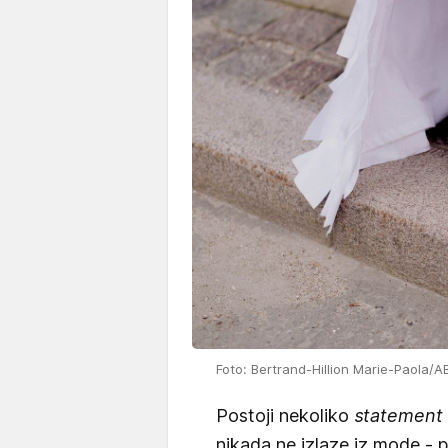
Foto: Bertrand-Hillion Marie-Paola/
Postoji nekoliko
statement
nikada ne izlaze iz mode - p