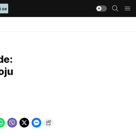
i se
de:
oju