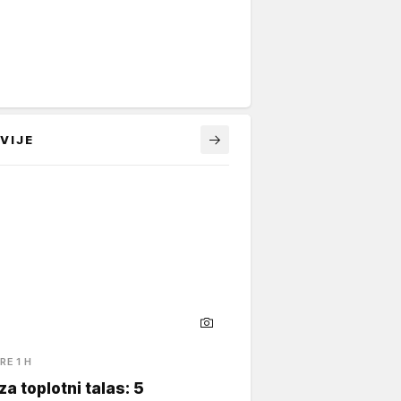
VIJE
RE 1 H
za toplotni talas: 5