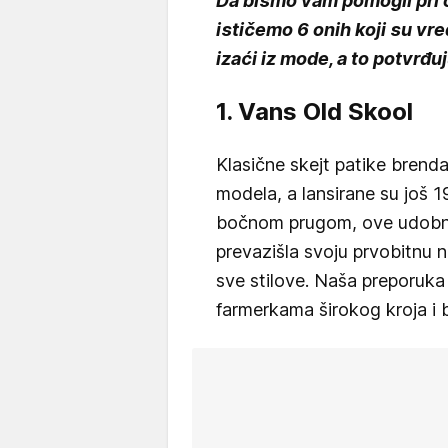
Da bismo vam pomogli pri 
ističemo 6 onih koji su vre
izaći iz mode, a to potvrđu
1. Vans Old Skool
Klasične skejt patike brend
modela, a lansirane su još 1
bočnom prugom, ove udobne
prevazišla svoju prvobitnu 
sve stilove. Naša preporuka 
farmerkama širokog kroja i