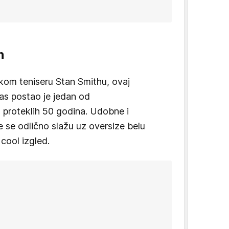
h
om teniseru Stan Smithu, ovaj
as postao je jedan od
 u proteklih 50 godina. Udobne i
e se odlično slažu uz oversize belu
 cool izgled.