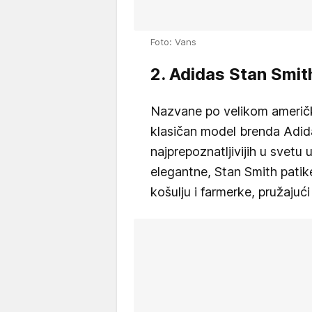
Foto: Vans
2. Adidas Stan Smit
Nazvane po velikom američk
klasičan model brenda Adid
najprepoznatljivijih u svetu
elegantne, Stan Smith patik
košulju i farmerke, pružajući