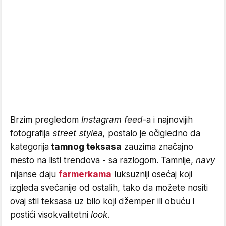
Brzim pregledom
Instagram feed
-a i najnovijih
fotografija
street stylea,
postalo je očigledno da
kategorija
tamnog teksasa
zauzima značajno
mesto na listi trendova - sa razlogom. Tamnije,
navy
nijanse daju
farmerkama
luksuzniji osećaj koji
izgleda svečanije od ostalih, tako da možete nositi
ovaj stil teksasa uz bilo koji džemper ili obuću i
postići visokvalitetni
look.