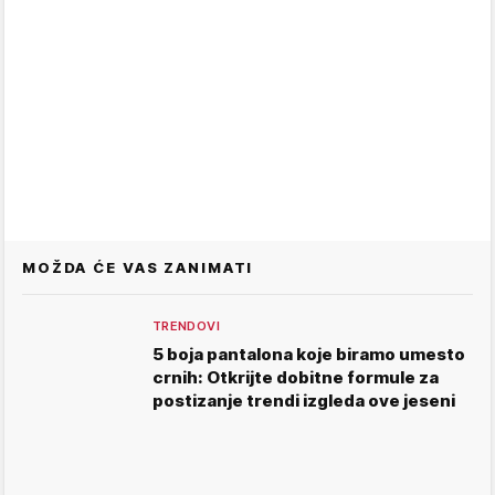
MOŽDA ĆE VAS ZANIMATI
TRENDOVI
5 boja pantalona koje biramo umesto
crnih: Otkrijte dobitne formule za
postizanje trendi izgleda ove jeseni