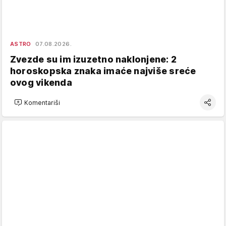
ASTRO
07.08.2026.
Zvezde su im izuzetno naklonjene: 2
horoskopska znaka imaće najviše sreće
ovog vikenda
Komentariši