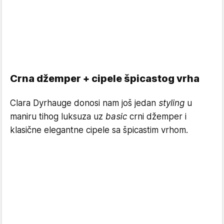
Crna džemper + cipele špicastog vrha
Clara Dyrhauge donosi nam još jedan
styling
u
maniru tihog luksuza uz
basic
crni džemper i
klasične elegantne cipele sa špicastim vrhom.