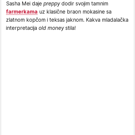
Sasha Mei daje
preppy
dodir svojim tamnim
farmerkama
uz klasične braon mokasine sa
zlatnom kopčom i teksas jaknom. Kakva mladalačka
interpretacija
old money
stila!