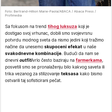
Foto: Bertrand-Hillion Marie-Paola/ABACA / Abaca Press /
Profimedia
Sa fokusom na trend
tihog luksuza
koji je
dostigao svoj vrhunac, dobili smo svojevrsnu
potvrdu modnog sveta da nismo jedini koji tražimo
načine da unesemo
skupoceni efekat
u naše
svakodnevne kombinacije
. Budući da nam se
dnevni
outfiti
vrlo često baziraju na
farmerkama
,
posvetili smo se pronalaženju bilo kakvog saveta ili
trika vezanog za stilizovanje
teksasa
kako bismo
ostvarili taj sofisticirani pečat.