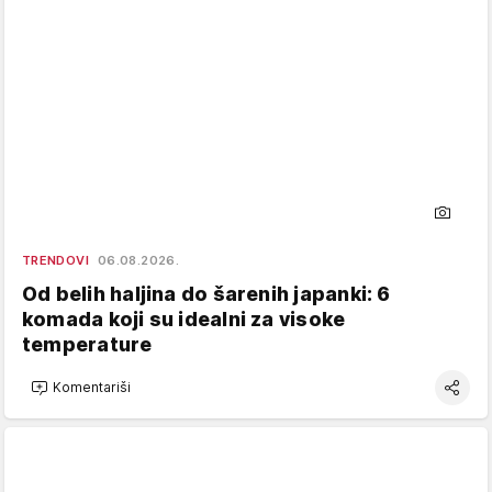
TRENDOVI
06.08.2026.
Od belih haljina do šarenih japanki: 6
komada koji su idealni za visoke
temperature
Komentariši