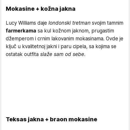
Mokasine + kožna jakna
Lucy Williams daje
londonski tretman
svojim tamnim
farmerkama
sa kul kožnom jaknom, prugastim
džemperom i crnim lakovanim mokasinama. Ovde je
ključ u kvalitetnoj jakni i paru cipela, sa kojima se
ostatak outfita
slaže sam od sebe.
Teksas jakna + braon mokasine