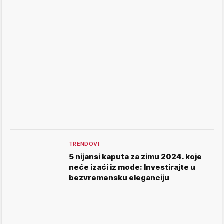
TRENDOVI
5 nijansi kaputa za zimu 2024. koje
neće izaći iz mode: Investirajte u
bezvremensku eleganciju