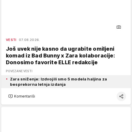
VESTI
07.08.2026.
Još uvek nije kasno da ugrabite omiljeni
komad iz Bad Bunny x Zara kolaboracije:
Donosimo favorite ELLE redakcije
POVEZANE VESTI
Zara sniženje: Izdvojili smo 5 modela haljina za
besprekorna letnja izdanja
Komentariši