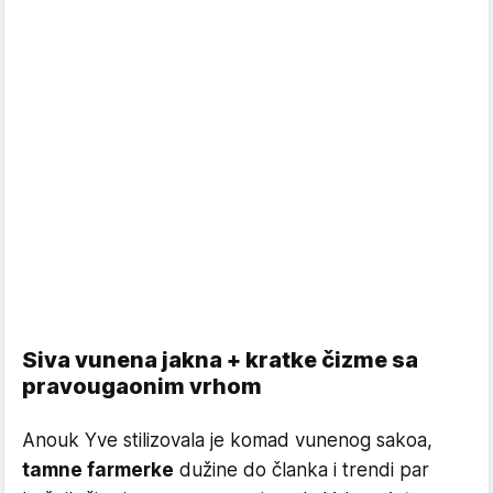
Siva vunena jakna + kratke čizme sa
pravougaonim vrhom
Anouk Yve stilizovala je komad vunenog sakoa,
tamne farmerke
dužine do članka i trendi par