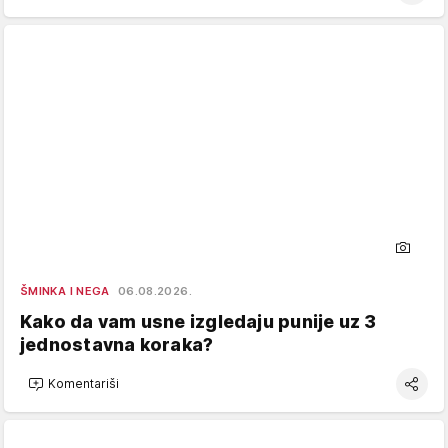
ŠMINKA I NEGA
06.08.2026.
Kako da vam usne izgledaju punije uz 3
jednostavna koraka?
Komentariši