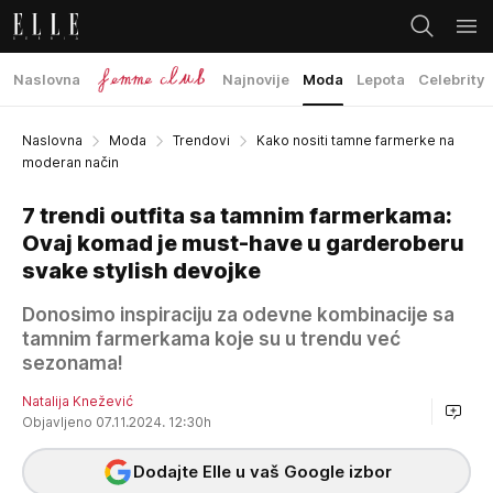
Naslovna
Najnovije
Moda
Lepota
Celebrity
Naslovna
Moda
Trendovi
Kako nositi tamne farmerke na
moderan način
7 trendi outfita sa tamnim farmerkama:
Ovaj komad je must-have u garderoberu
svake stylish devojke
Donosimo inspiraciju za odevne kombinacije sa
tamnim farmerkama koje su u trendu već
sezonama!
Natalija Knežević
Objavljeno 07.11.2024. 12:30h
Dodajte Elle u vaš Google izbor