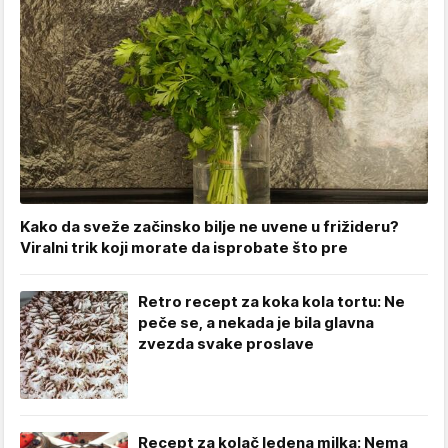
Kako da sveže začinsko bilje ne uvene u frižideru?
Viralni trik koji morate da isprobate što pre
Retro recept za koka kola tortu: Ne
peče se, a nekada je bila glavna
zvezda svake proslave
Recept za kolač ledena milka: Nema