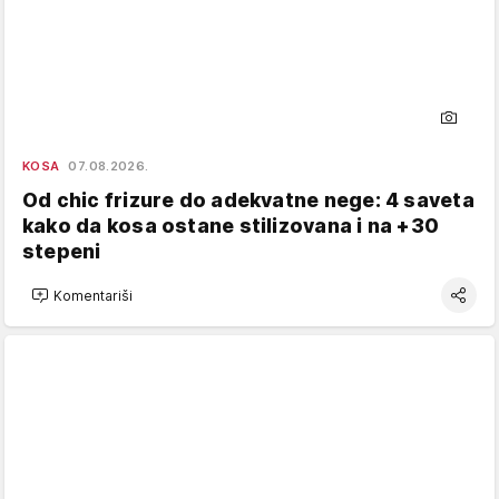
KOSA
07.08.2026.
Od chic frizure do adekvatne nege: 4 saveta
kako da kosa ostane stilizovana i na +30
stepeni
Komentariši