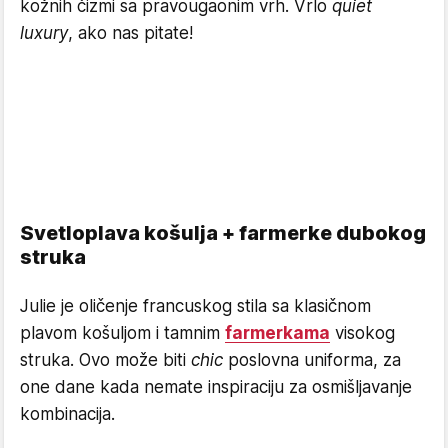
kožnih čizmi sa pravougaonim vrh. Vrlo
quiet
luxury
, ako nas pitate!
Svetloplava košulja + farmerke dubokog
struka
Julie je oličenje francuskog stila sa klasičnom
plavom košuljom i tamnim
farmerkama
visokog
struka. Ovo može biti
chic
poslovna uniforma, za
one dane kada nemate inspiraciju za osmišljavanje
kombinacija.