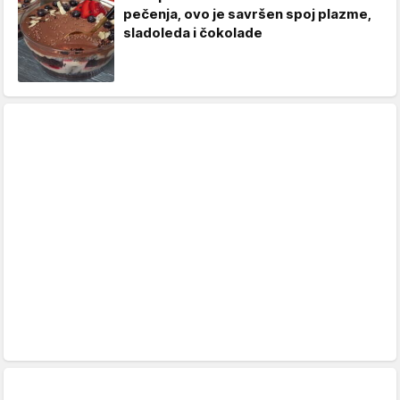
pečenja, ovo je savršen spoj plazme,
sladoleda i čokolade