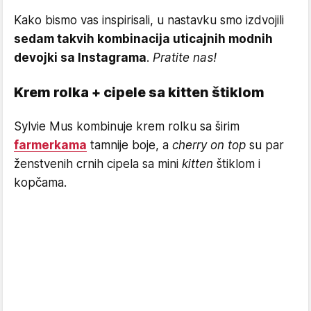
Kako bismo vas inspirisali, u nastavku smo izdvojili
sedam takvih kombinacija uticajnih modnih
devojki sa Instagrama
.
Pratite nas!
Krem rolka + cipele sa kitten štiklom
Sylvie Mus kombinuje krem rolku sa širim
farmerkama
tamnije boje, a
cherry on top
su par
ženstvenih crnih cipela sa mini
kitten
štiklom i
kopčama.