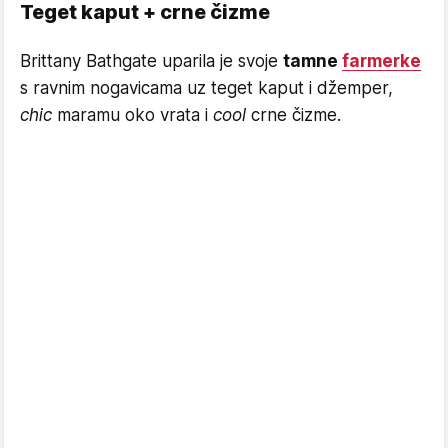
Teget kaput + crne čizme
Brittany Bathgate uparila je svoje
tamne
farmerke
s ravnim nogavicama uz teget kaput i džemper,
chic
maramu oko vrata i
cool
crne čizme.