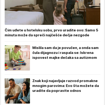
Čim uđete u hotelsku sobu, prvo uradite ovo: Samo 5
minuta može da spreči najčešće dečje nezgode
Mislila sam da je povučen, a onda sam
čula dijagnozu i raspala se: Iskrena
ispovest majke dečaka sa autizmom
Znak koji najavljuje razvod promakne
mnogim parovima: Evo šta možete da
uradite da popravite odnos