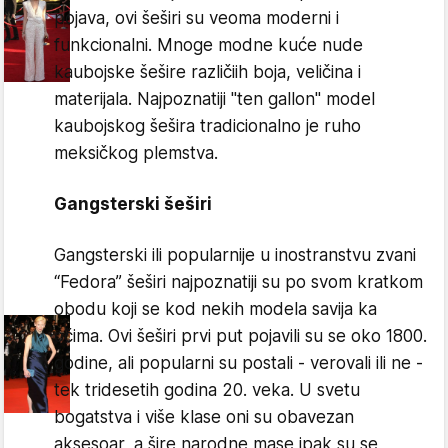
pojava, ovi šeširi su veoma moderni i
funkcionalni. Mnoge modne kuće nude
kaubojske šešire različiih boja, veličina i
materijala. Najpoznatiji "ten gallon" model
kaubojskog šešira tradicionalno je ruho
meksičkog plemstva.
Gangsterski šeširi
Gangsterski ili popularnije u inostranstvu zvani
“Fedora” šeširi najpoznatiji su po svom kratkom
obodu koji se kod nekih modela savija ka
očima. Ovi šeširi prvi put pojavili su se oko 1800.
godine, ali popularni su postali - verovali ili ne -
tek tridesetih godina 20. veka. U svetu
bogatstva i više klase oni su obavezan
aksesoar, a šire narodne mase ipak su se