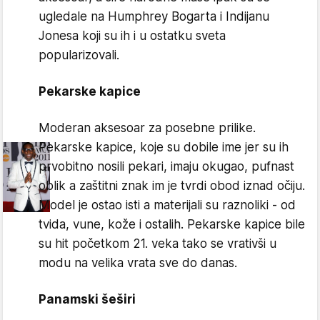
ugledale na Humphrey Bogarta i Indijanu
Jonesa koji su ih i u ostatku sveta
popularizovali.
Pekarske kapice
Moderan aksesoar za posebne prilike.
Pekarske kapice, koje su dobile ime jer su ih
prvobitno nosili pekari, imaju okugao, pufnast
oblik a zaštitni znak im je tvrdi obod iznad očiju.
Model je ostao isti a materijali su raznoliki - od
tvida, vune, kože i ostalih. Pekarske kapice bile
su hit početkom 21. veka tako se vrativši u
modu na velika vrata sve do danas.
Panamski šeširi