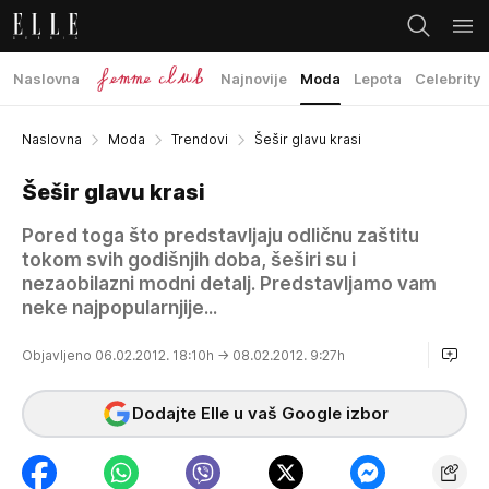
Naslovna
Najnovije
Moda
Lepota
Celebrity
Naslovna
Moda
Trendovi
Šešir glavu krasi
Šešir glavu krasi
Pored toga što predstavljaju odličnu zaštitu
tokom svih godišnjih doba, šeširi su i
nezaobilazni modni detalj. Predstavljamo vam
neke najpopularnjije...
Objavljeno 06.02.2012. 18:10h
→ 08.02.2012. 9:27h
Dodajte Elle u vaš Google izbor