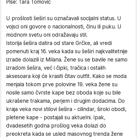
Piše: Tara Tomović
U prošlosti šeširi su označavali socijalni status. U
vojsci oni govore o nacionalnosti, činu ili puku. U
modnom svetu oni odražavaju stil.
Istorija šešira datira od stare Grčke, ali vredi
pomenuti kraj 16. veka kada su šeširi najkvalitetnije
izrade dolazili iz Milana. Žene su se bavile ne samo
izradom šešira, već i čipki, tračica i ostalih
aksesoara koji će krasiti čitav outfit. Kako se moda
menjala tokom prve polovine 19. veka žene su
nosile samo čvrste kape bez oboda koje su bile
ukrašene trakama, perjem i drugim dodacima. Do
kraja veka novi stilovi šešira - cilindar, široki obodi,
pletene kape - postajali su aktuelni. Ipak,
dvadesetih godna prošlog veka dolazi do
preokreta kada se usled masovnog trenda žene