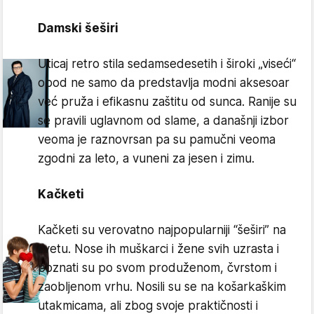
Damski šeširi
Uticaj retro stila sedamsedesetih i široki „viseći“
obod ne samo da predstavlja modni aksesoar
već pruža i efikasnu zaštitu od sunca. Ranije su
se pravili uglavnom od slame, a današnji izbor
veoma je raznovrsan pa su pamučni veoma
zgodni za leto, a vuneni za jesen i zimu.
Kačketi
Kačketi su verovatno najpopularniji “šeširi” na
svetu. Nose ih muškarci i žene svih uzrasta i
poznati su po svom produženom, čvrstom i
zaobljenom vrhu. Nosili su se na košarkaškim
utakmicama, ali zbog svoje praktičnosti i