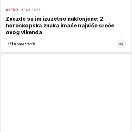
ASTRO
07.08.2026.
Zvezde su im izuzetno naklonjene: 2
horoskopska znaka imaće najviše sreće
ovog vikenda
Komentariši