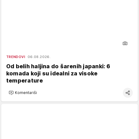
TRENDOVI
06.08.2026.
Od belih haljina do šarenih japanki: 6
komada koji su idealni za visoke
temperature
Komentariši