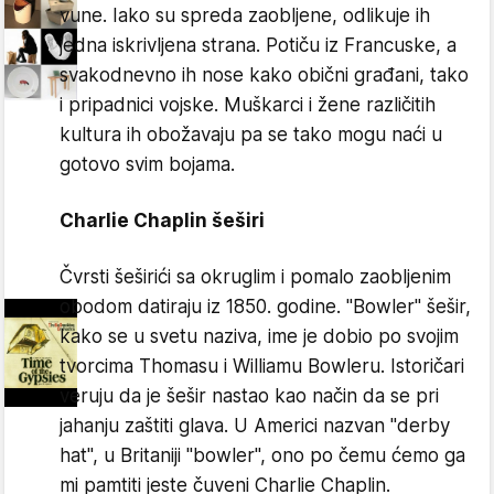
vune. Iako su spreda zaobljene, odlikuje ih
jedna iskrivljena strana. Potiču iz Francuske, a
svakodnevno ih nose kako obični građani, tako
i pripadnici vojske. Muškarci i žene različitih
kultura ih obožavaju pa se tako mogu naći u
gotovo svim bojama.
Charlie Chaplin šeširi
Čvrsti šeširići sa okruglim i pomalo zaobljenim
obodom datiraju iz 1850. godine. "Bowler" šešir,
kako se u svetu naziva, ime je dobio po svojim
tvorcima Thomasu i Williamu Bowleru. Istoričari
veruju da je šešir nastao kao način da se pri
jahanju zaštiti glava. U Americi nazvan "derby
hat", u Britaniji "bowler", ono po čemu ćemo ga
mi pamtiti jeste čuveni Charlie Chaplin.