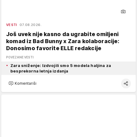
VESTI
07.08.2026.
Još uvek nije kasno da ugrabite omiljeni
komad iz Bad Bunny x Zara kolaboracije:
Donosimo favorite ELLE redakcije
POVEZANE VESTI
Zara sniženje: Izdvojili smo 5 modela haljina za
besprekorna letnja izdanja
Komentariši