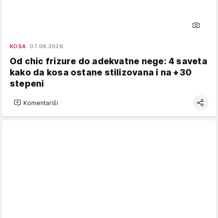
KOSA
07.08.2026.
Od chic frizure do adekvatne nege: 4 saveta
kako da kosa ostane stilizovana i na +30
stepeni
Komentariši