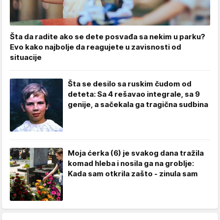
Šta da radite ako se dete posvađa sa nekim u parku?
Evo kako najbolje da reagujete u zavisnosti od
situacije
Šta se desilo sa ruskim čudom od
deteta: Sa 4 rešavao integrale, sa 9
genije, a sačekala ga tragična sudbina
Moja ćerka (6) je svakog dana tražila
komad hleba i nosila ga na groblje:
Kada sam otkrila zašto - zinula sam