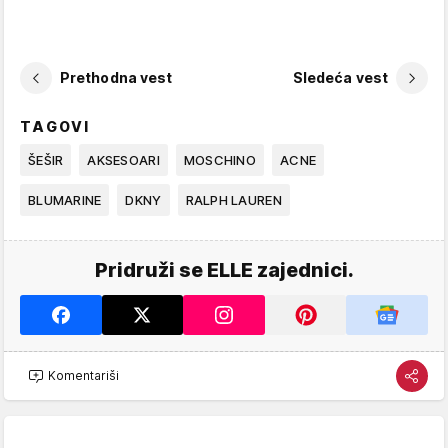
Prethodna vest
Sledeća vest
TAGOVI
ŠEŠIR
AKSESOARI
MOSCHINO
ACNE
BLUMARINE
DKNY
RALPH LAUREN
Pridruži se ELLE zajednici.
Komentariši