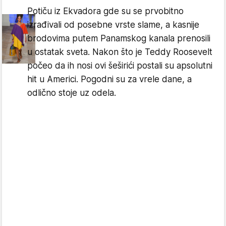
Potiču iz Ekvadora gde su se prvobitno
izrađivali od posebne vrste slame, a kasnije
brodovima putem Panamskog kanala prenosili
u ostatak sveta. Nakon što je Teddy Roosevelt
počeo da ih nosi ovi šeširići postali su apsolutni
hit u Americi. Pogodni su za vrele dane, a
odlično stoje uz odela.