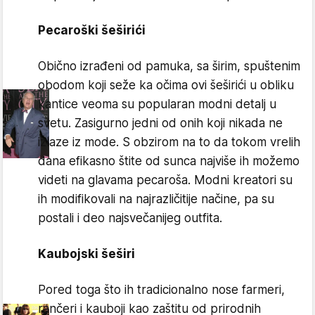
Pecaroški šeširići
Obično izrađeni od pamuka, sa širim, spuštenim
obodom koji seže ka očima ovi šeširići u obliku
kantice veoma su popularan modni detalj u
svetu. Zasigurno jedni od onih koji nikada ne
izlaze iz mode. S obzirom na to da tokom vrelih
dana efikasno štite od sunca najviše ih možemo
videti na glavama pecaroša. Modni kreatori su
ih modifikovali na najrazličitije načine, pa su
postali i deo najsvečanijeg outfita.
Kaubojski šeširi
Pored toga što ih tradicionalno nose farmeri,
rančeri i kauboji kao zaštitu od prirodnih