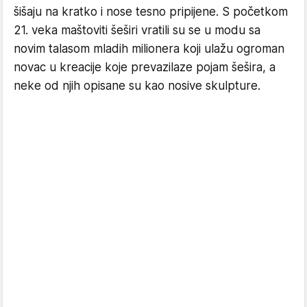
šišaju na kratko i nose tesno pripijene. S početkom
21. veka maštoviti šeširi vratili su se u modu sa
novim talasom mladih milionera koji ulažu ogroman
novac u kreacije koje prevazilaze pojam šešira, a
neke od njih opisane su kao nosive skulpture.