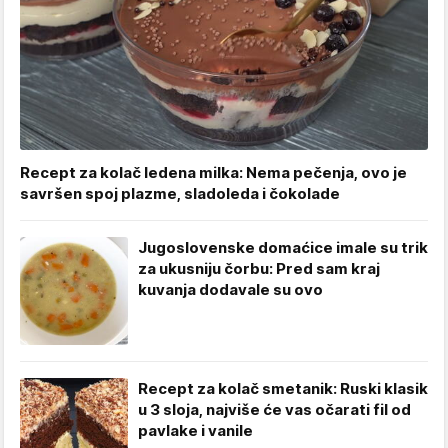
Recept za kolač ledena milka: Nema pečenja, ovo je
savršen spoj plazme, sladoleda i čokolade
Jugoslovenske domaćice imale su trik
za ukusniju čorbu: Pred sam kraj
kuvanja dodavale su ovo
Recept za kolač smetanik: Ruski klasik
u 3 sloja, najviše će vas očarati fil od
pavlake i vanile