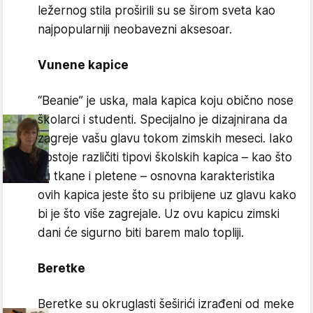
ležernog stila proširili su se širom sveta kao
najpopularniji neobavezni aksesoar.
Vunene kapice
“Beanie” je uska, mala kapica koju obično nose
školarci i studenti. Specijalno je dizajnirana da
zagreje vašu glavu tokom zimskih meseci. Iako
postoje različiti tipovi školskih kapica – kao što
su tkane i pletene – osnovna karakteristika
ovih kapica jeste što su pribijene uz glavu kako
bi je što više zagrejale. Uz ovu kapicu zimski
dani će sigurno biti barem malo topliji.
Beretke
Beretke su okruglasti šeširići izrađeni od meke