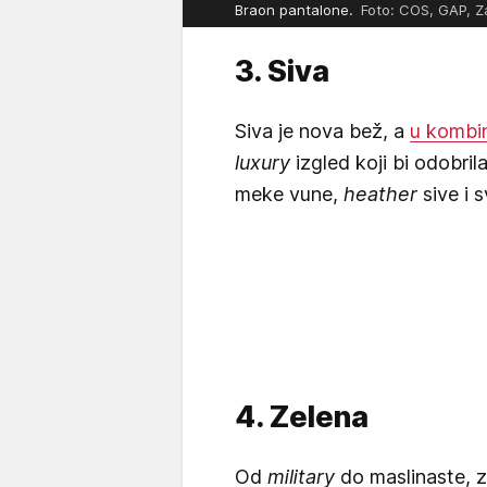
Braon pantalone.
Foto: COS, GAP, Z
3. Siva
Siva je nova bež, a
u kombin
luxury
izgled koji bi odobril
meke vune,
heather
sive i 
4. Zelena
Od
military
do maslinaste, z