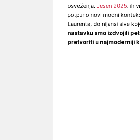
osveženja.
Jesen 2025
. ih 
potpuno novi modni kontekst
Laurenta, do nijansi sive k
nastavku smo izdvojili pe
pretvoriti u najmoderniji