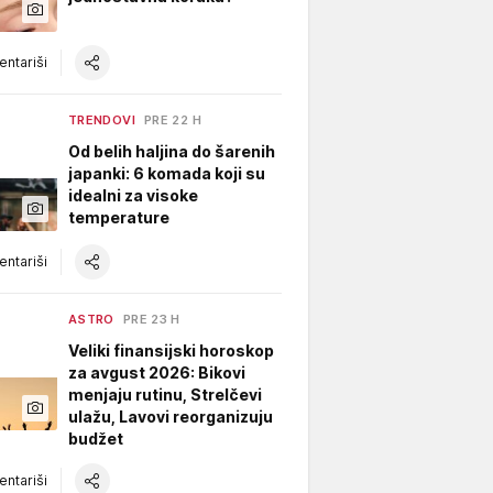
ntariši
TRENDOVI
PRE 22 H
Od belih haljina do šarenih
japanki: 6 komada koji su
idealni za visoke
temperature
ntariši
ASTRO
PRE 23 H
Veliki finansijski horoskop
za avgust 2026: Bikovi
menjaju rutinu, Strelčevi
ulažu, Lavovi reorganizuju
budžet
ntariši