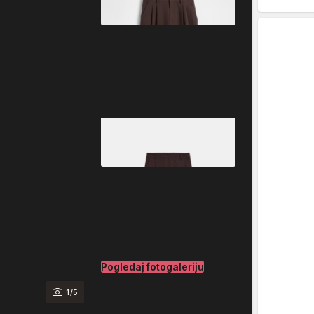
Pogledaj fotogaleriju
1/5