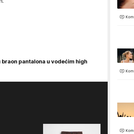
n.
Kome
ju braon pantalona u vodećim high
Kome
Kome