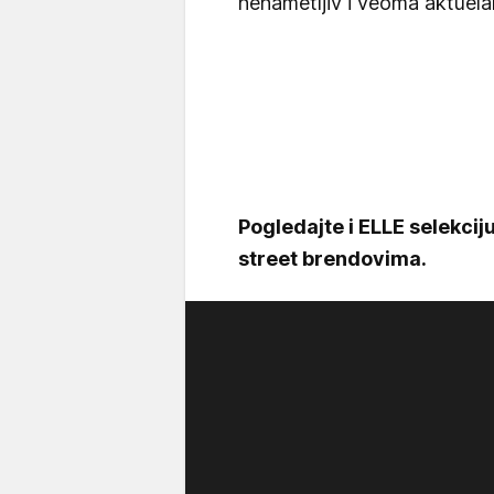
nenametljiv i veoma aktuela
Pogledajte i ELLE selekci
street brendovima.