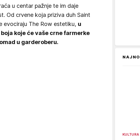
vraća u centar pažnje te im daje
. Od crvene koja priziva duh Saint
oje evociraju The Row estetiku,
u
t boja koje će vaše crne farmerke
 komad u garderoberu.
NAJNO
KULTURA