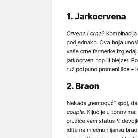
1. Jarkocrvena
Crvena i crna?
Kombinacija k
podjednako. Ova
boja
unosi
vaše crne farmerke izgledaju
jarkocrveni top ili blejzer. 
ruž potpuno promeni lice – i
2. Braon
Nekada „nemoguć“ spoj, da
couple
. Ključ je u tonovima:
pružiće vam status
It
devojk
idite na mlečnu nijansu brao