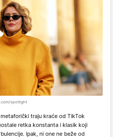
.com/spotlight
 metaforički traju kraće od TikTok
ostale retka konstanta i klasik koji
bulencije. Ipak, ni one ne beže od