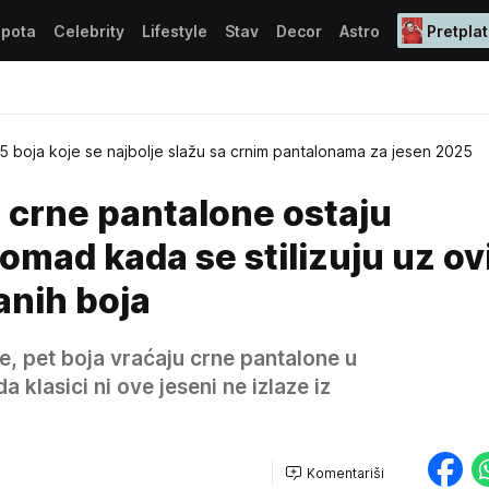
epota
Celebrity
Lifestyle
Stav
Decor
Astro
Pretplat
5 boja koje se najbolje slažu sa crnim pantalonama za jesen 2025
 crne pantalone ostaju
omad kada se stilizuju uz ov
anih boja
e, pet boja vraćaju crne pantalone u
a klasici ni ove jeseni ne izlaze iz
Komentariši