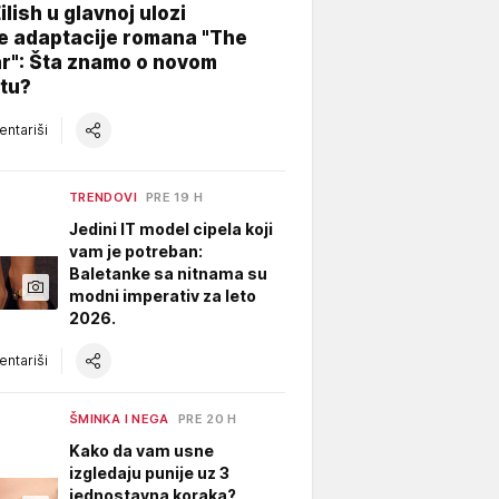
Eilish u glavnoj ulozi
e adaptacije romana "The
ar": Šta znamo o novom
tu?
ntariši
TRENDOVI
PRE 19 H
Jedini IT model cipela koji
vam je potreban:
Baletanke sa nitnama su
modni imperativ za leto
2026.
ntariši
ŠMINKA I NEGA
PRE 20 H
Kako da vam usne
izgledaju punije uz 3
jednostavna koraka?