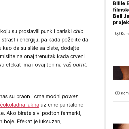
Billie 
filmsk
Bell J
projek
oju su proslavili punk i pariski
chic
Kome
 strast i energiju, pa kada poželite da
 kao da su sišle sa piste, dodajte
Pomislite na onaj trenutak kada crveni
sti efekat ima i ovaj ton na vaš
outfit.
Kome
nas su braon i crna modni
power
čokoladna jakna
uz crne pantalone
e. Ako birate sivi podton farmerki,
n boje. Efekat je luksuzan,