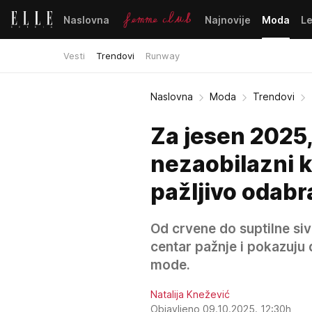
Naslovna
Najnovije
Moda
L
Vesti
Trendovi
Runway
Naslovna
Moda
Trendovi
Za jesen 2025,
nezaobilazni k
pažljivo odabr
Od crvene do suptilne siv
centar pažnje i pokazuju d
mode.
Natalija Knežević
Objavljeno 09.10.2025. 12:30h