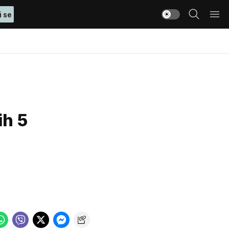
i se
ih 5