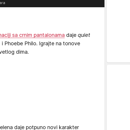
ara
aciji sa crnim pantalonama
daje
quiet
a i Phoebe Philo. Igrajte na tonove
svetlog dima.
elena daje potpuno novi karakter