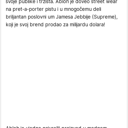
svoje publike i tržišta. Abloh je doveo street wear
na pret-a-porter pistu i u mnogočemu deli
briljantan poslovni um Jamesa Jebbije (Supreme),
koji je svoj brend prodao za milijardu dolara!