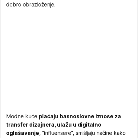
dobro obrazloženje.
Modne kuće
plaćaju basnoslovne iznose za
transfer dizajnera, ulažu u digitalno
oglašavanje,
"influensere", smišljaju načine kako