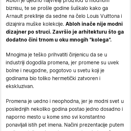
Abloh je ujedno najvreliji proizvod u modnom
biznisu, te se prošle godine šuškalo kako ga
Arnault preklinje da sedne na čelo Louis Vuittona i
dizajnira muške kolekcije.
Abloh inače nije modni
dizajner po struci. Završio je arhitekturu što ga
dodatno čini trnom u oku mnogih "kolega".
Mnogima je teško prihvatiti činjenicu da se u
industriji dogodila promena, jer promene su uvek
bolne i neugodne, pogotovo u svetu koji je
godinama bio toliko hermetički zatvoren i
ekskluzivan.
Promena je uedno i neophodna, jer je modni svet u
poslednjih nekoliko godina postao jedno dosadno i
naporno mesto u kome smo svi konstantno
ponavljali istih pet imena. Načini prezentacije putem