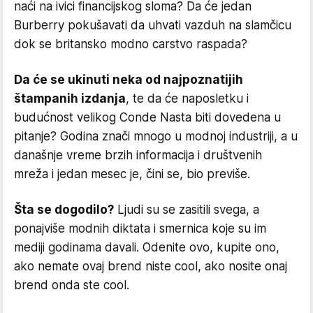
naći na ivici financijskog sloma? Da će jedan
Burberry pokušavati da uhvati vazduh na slamčicu
dok se britansko modno carstvo raspada?
Da će se ukinuti neka od najpoznatijih
štampanih izdanja
, te da će naposletku i
budućnost velikog Conde Nasta biti dovedena u
pitanje? Godina znači mnogo u modnoj industriji, a u
današnje vreme brzih informacija i društvenih
mreža i jedan mesec je, čini se, bio previše.
Šta se dogodilo?
Ljudi su se zasitili svega, a
ponajviše modnih diktata i smernica koje su im
mediji godinama davali. Odenite ovo, kupite ono,
ako nemate ovaj brend niste cool, ako nosite onaj
brend onda ste cool.