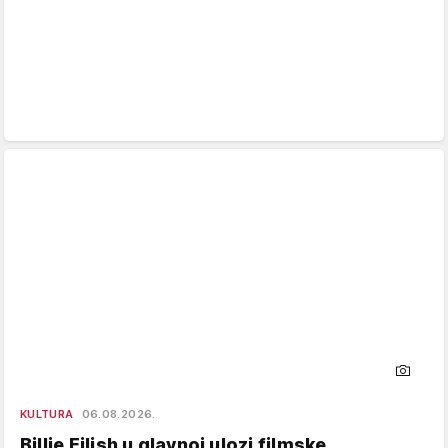
KULTURA
06.08.2026.
Billie Eilish u glavnoj ulozi filmske