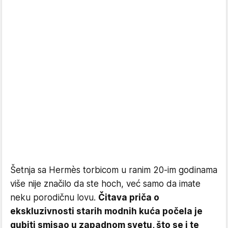
Šetnja sa Hermès torbicom u ranim 20-im godinama
više nije značilo da ste hoch, već samo da imate
neku porodičnu lovu.
Čitava priča o
ekskluzivnosti starih modnih kuća počela je
gubiti smisao u zapadnom svetu, što se i te