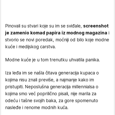
Pinovali su stvari koje su im se sviđale,
screenshot
je zamenio komad papira iz modnog magazina
i
stvorio se novi poredak, moćniji od bilo koje modne
kuće i medijskog carstva.
Modne kuće je u tom trenutku uhvatila panika.
Iza leđa im se našla čitava generacija kupaca o
kojima nisu znali previše, a najmanje kako im
pristupiti. Neposlušna generacija millennialsa o
kojima smo već poprilično pisali, nije marila za
odeću i tašne svojih baka, za gore spomenuto
nasleđe i renome modnih kuća.