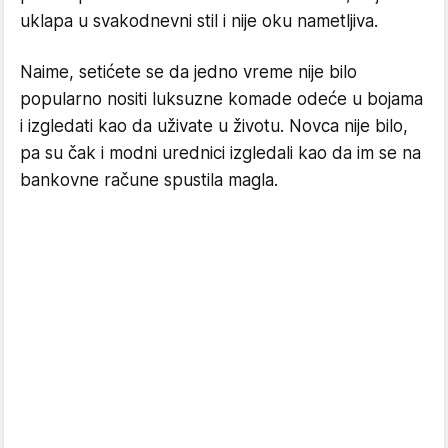
uklapa u svakodnevni stil i nije oku nametljiva.
Naime, setićete se da jedno vreme nije bilo
popularno nositi luksuzne komade odeće u bojama
i izgledati kao da uživate u životu. Novca nije bilo,
pa su čak i modni urednici izgledali kao da im se na
bankovne račune spustila magla.