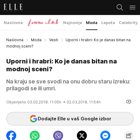
Naslovna
Najnovije
Moda
Lepota
Celebrity
Naslovna
Moda
Vesti
Uporni i hrabri: Ko je danas bitan na
modnoj sceni?
Uporni i hrabri: Ko je danas bitan na
modnoj sceni?
Na kraju se sve svodi na onu dobru staru izreku:
prilagodi se ili umri.
Objavljeno 03.02.2018. 11:05h
→ 02.03.2018. 11:54h
Dodajte Elle u vaš Google izbor