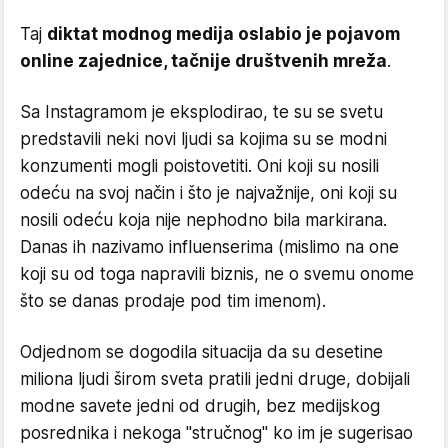
Taj
diktat modnog medija oslabio je pojavom
online zajednice, tačnije društvenih mreža
.
Sa Instagramom je eksplodirao, te su se svetu
predstavili neki novi ljudi sa kojima su se modni
konzumenti mogli poistovetiti. Oni koji su nosili
odeću na svoj način i što je najvažnije, oni koji su
nosili odeću koja nije nephodno bila markirana.
Danas ih nazivamo influenserima (mislimo na one
koji su od toga napravili biznis, ne o svemu onome
što se danas prodaje pod tim imenom).
Odjednom se dogodila situacija da su desetine
miliona ljudi širom sveta pratili jedni druge, dobijali
modne savete jedni od drugih, bez medijskog
posrednika i nekoga "stručnog" ko im je sugerisao