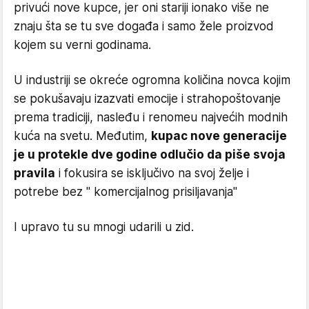
privući nove kupce, jer oni stariji ionako više ne
znaju šta se tu sve događa i samo žele proizvod
kojem su verni godinama.
U industriji se okreće ogromna količina novca kojim
se pokušavaju izazvati emocije i strahopoštovanje
prema tradiciji, nasleđu i renomeu najvećih modnih
kuća na svetu. Međutim,
kupac nove generacije
je u protekle dve godine odlučio da piše svoja
pravila
i fokusira se isključivo na svoj želje i
potrebe bez " komercijalnog prisiljavanja"
I upravo tu su mnogi udarili u zid.