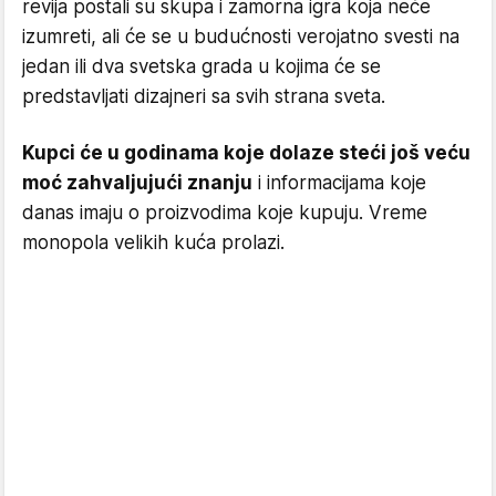
revija postali su skupa i zamorna igra koja neće
izumreti, ali će se u budućnosti verojatno svesti na
jedan ili dva svetska grada u kojima će se
predstavljati dizajneri sa svih strana sveta.
Kupci će u godinama koje dolaze steći još veću
moć zahvaljujući znanju
i informacijama koje
danas imaju o proizvodima koje kupuju. Vreme
monopola velikih kuća prolazi.