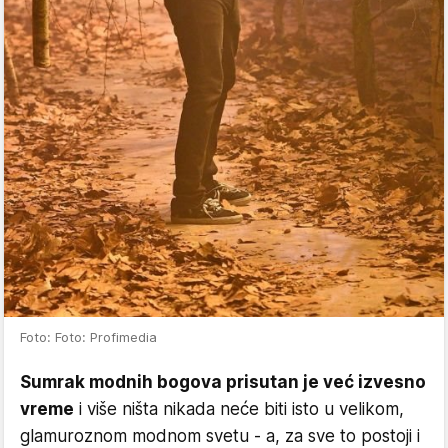
Foto: Foto: Profimedia
Sumrak modnih bogova prisutan je već izvesno
vreme
i više ništa nikada neće biti isto u velikom,
glamuroznom modnom svetu - a, za sve to postoji i