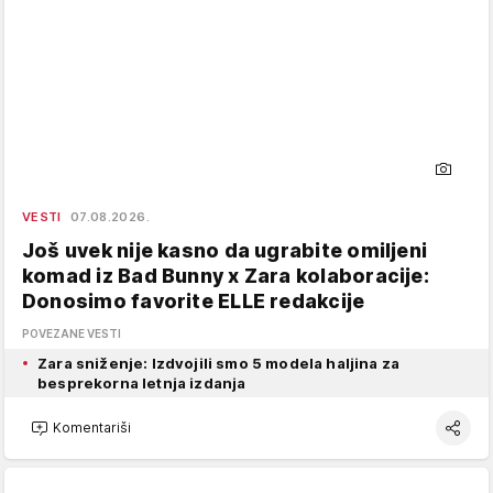
VESTI
07.08.2026.
Još uvek nije kasno da ugrabite omiljeni
komad iz Bad Bunny x Zara kolaboracije:
Donosimo favorite ELLE redakcije
POVEZANE VESTI
Zara sniženje: Izdvojili smo 5 modela haljina za
besprekorna letnja izdanja
Komentariši