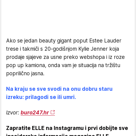
Ako se jedan beauty gigant poput Estee Lauder
trese i takmiči s 20-godišnjom Kylie Jenner koja
prodaje sjajeve za usne preko webshopa i iz roze
pop up kamiona, onda vam je situacija na tržištu
poprilično jasna.
Na kraju se sve svodi na onu dobru staru
izreku: prilagodi se ili umri.
Izvor:
buro247.hr
Zapratite ELLE na Instagramu i prvi dobijte sve