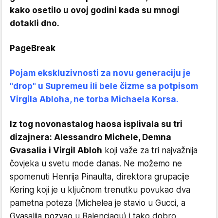
kako osetilo u ovoj godini kada su mnogi
dotakli dno.
PageBreak
Pojam ekskluzivnosti za novu generaciju je
"drop" u Supremeu ili bele čizme sa potpisom
Virgila Abloha, ne torba Michaela Korsa.
Iz tog novonastalog haosa isplivala su tri
dizajnera: Alessandro Michele, Demna
Gvasalia i Virgil Abloh
koji važe za tri najvažnija
čovjeka u svetu mode danas. Ne možemo ne
spomenuti Henrija Pinaulta, direktora grupacije
Kering koji je u ključnom trenutku povukao dva
pametna poteza (Michelea je stavio u Gucci, a
Gvasalija pozvao u Balenciagu) i tako dobro