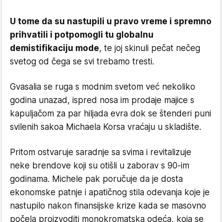
U tome da su nastupili u pravo vreme i spremno
prihvatili i potpomogli tu globalnu
demistifikaciju mode
, te joj skinuli pečat nečeg
svetog od čega se svi trebamo tresti.
Gvasalia se ruga s modnim svetom već nekoliko
godina unazad, ispred nosa im prodaje majice s
kapuljačom za par hiljada evra dok se štenderi puni
svilenih sakoa Michaela Korsa vraćaju u skladište.
Pritom ostvaruje saradnje sa svima i revitalizuje
neke brendove koji su otišli u zaborav s 90-im
godinama. Michele pak poručuje da je dosta
ekonomske patnje i apatičnog stila odevanja koje je
nastupilo nakon finansijske krize kada se masovno
počela proizvoditi monokromatska odeća, koja se