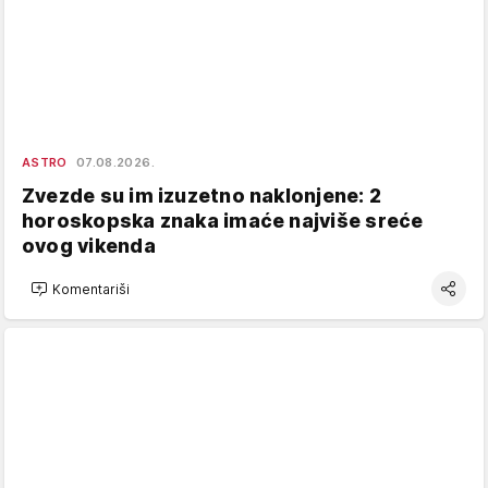
ASTRO
07.08.2026.
Zvezde su im izuzetno naklonjene: 2
horoskopska znaka imaće najviše sreće
ovog vikenda
Komentariši