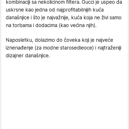
kombinaciji sa nekolicinom filtera. Gucci je uspeo da
uskrsne kao jedna od najprofitabilnijih kuća
današnjice i što je najvažnije, kuća koja ne živi samo
na torbama i dodacima (kao većina njih).
Naposletku, dolazimo do čoveka koji je najveće
iznenađenje (za modne starosedieoce) i najtraženiji
dizajner današnjice.