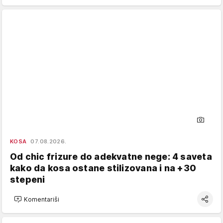
KOSA
07.08.2026.
Od chic frizure do adekvatne nege: 4 saveta
kako da kosa ostane stilizovana i na +30
stepeni
Komentariši