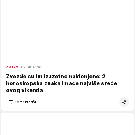
ASTRO
07.08.2026.
Zvezde su im izuzetno naklonjene: 2
horoskopska znaka imaće najviše sreće
ovog vikenda
Komentariši