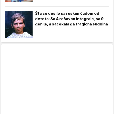
Šta se desilo sa ruskim čudom od
deteta: Sa 4 rešavao integrale, sa 9
genije, a sačekala ga tragična sudbina