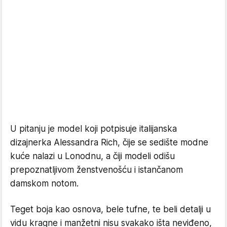
U pitanju je model koji potpisuje italijanska
dizajnerka Alessandra Rich, čije se sedište modne
kuće nalazi u Lonodnu, a čiji modeli odišu
prepoznatljivom ženstvenošću i istančanom
damskom notom.
Teget boja kao osnova, bele tufne, te beli detalji u
vidu kragne i manžetni nisu svakako išta neviđeno,