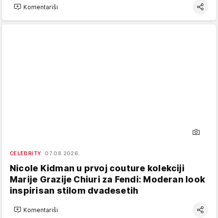
Komentariši
CELEBRITY
07.08.2026.
Nicole Kidman u prvoj couture kolekciji
Marije Grazije Chiuri za Fendi: Moderan look
inspirisan stilom dvadesetih
Komentariši