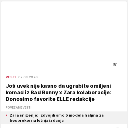
VESTI
07.08.2026.
Još uvek nije kasno da ugrabite omiljeni
komad iz Bad Bunny x Zara kolaboracije:
Donosimo favorite ELLE redakcije
POVEZANE VESTI
Zara sniženje: Izdvojili smo 5 modela haljina za
besprekorna letnja izdanja