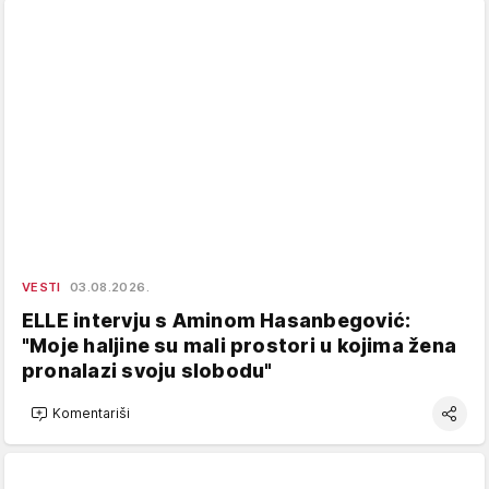
VESTI
03.08.2026.
ELLE intervju s Aminom Hasanbegović:
"Moje haljine su mali prostori u kojima žena
pronalazi svoju slobodu"
Komentariši