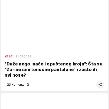
VESTI
31.07.2026.
"Duže nego inače i opuštenog kroja": Šta su
"Zarine smrtonosne pantalone" i zašto ih
svi nose?
Komentariši