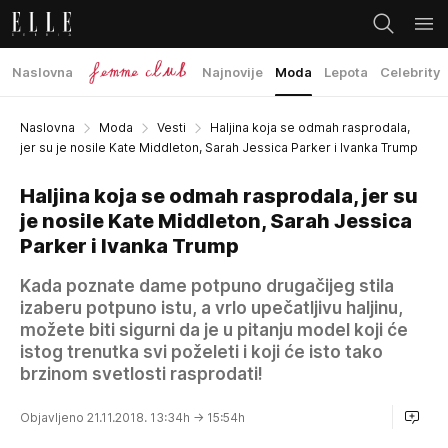
Naslovna
Najnovije
Moda
Lepota
Celebrity
Naslovna
Moda
Vesti
Haljina koja se odmah rasprodala,
jer su je nosile Kate Middleton, Sarah Jessica Parker i Ivanka Trump
Haljina koja se odmah rasprodala, jer su
je nosile Kate Middleton, Sarah Jessica
Parker i Ivanka Trump
Kada poznate dame potpuno drugačijeg stila
izaberu potpuno istu, a vrlo upečatljivu haljinu,
možete biti sigurni da je u pitanju model koji će
istog trenutka svi poželeti i koji će isto tako
brzinom svetlosti rasprodati!
Objavljeno 21.11.2018. 13:34h
→ 15:54h