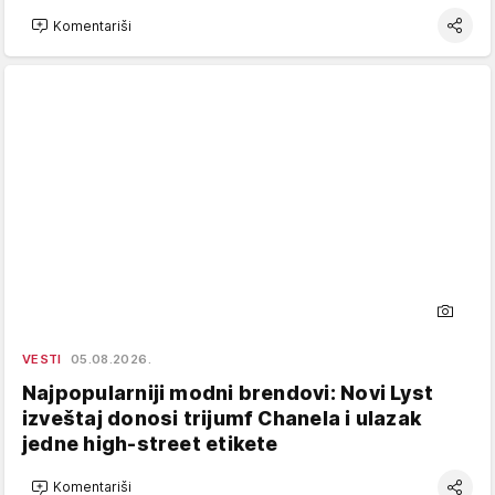
Komentariši
VESTI
05.08.2026.
Najpopularniji modni brendovi: Novi Lyst
izveštaj donosi trijumf Chanela i ulazak
jedne high-street etikete
Komentariši