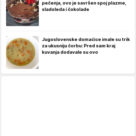
pečenja, ovo je savršen spoj plazme,
sladoleda i čokolade
Jugoslovenske domaćice imale su trik
za ukusniju čorbu: Pred sam kraj
kuvanja dodavale su ovo