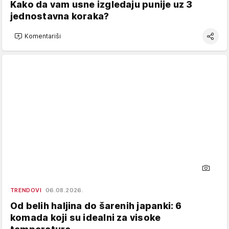
Kako da vam usne izgledaju punije uz 3
jednostavna koraka?
Komentariši
TRENDOVI
06.08.2026.
Od belih haljina do šarenih japanki: 6
komada koji su idealni za visoke