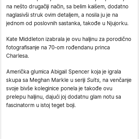
na nešto drugačiji način, sa belim kaišem, dodatno
naglasivši struk ovim detaljem, a nosila ju je na
jednom od poslovnih sastanka, takođe u Njujorku.
Kate Middleton izabrala je ovu haljinu za porodično
fotografisanje na 70-om rođendanu princa
Charlesa.
Američka glumica Abigail Spencer koja je igrala
skupa sa Meghan Markle u seriji
Suits
, na venčanje
svoje bivše koleginice ponela je takođe ovu
prelepu haljinu, dajući joj dodatnu glam notu sa
fascinatorm u istoj teget boji.