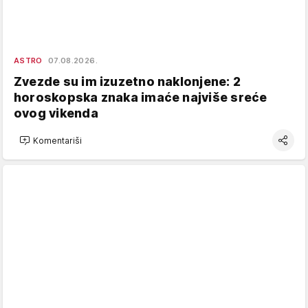
ASTRO
07.08.2026.
Zvezde su im izuzetno naklonjene: 2
horoskopska znaka imaće najviše sreće
ovog vikenda
Komentariši