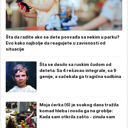
Šta da radite ako se dete posvađa sa nekim u parku?
Evo kako najbolje da reagujete u zavisnosti od
situacije
Šta se desilo sa ruskim čudom od
deteta: Sa 4 rešavao integrale, sa 9
genije, a sačekala ga tragična sudbina
Moja ćerka (6) je svakog dana tražila
komad hleba i nosila ga na groblje:
Kada sam otkrila zašto - zinula sam