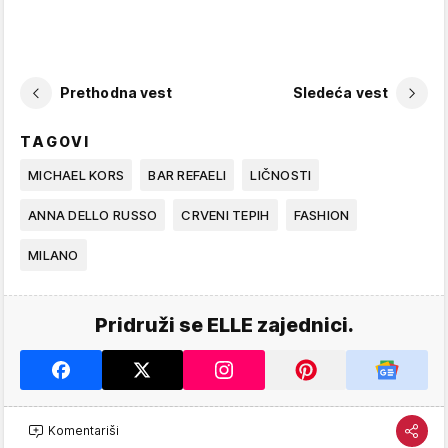
Prethodna vest
Sledeća vest
TAGOVI
MICHAEL KORS
BAR REFAELI
LIČNOSTI
ANNA DELLO RUSSO
CRVENI TEPIH
FASHION
MILANO
Pridruži se ELLE zajednici.
Komentariši