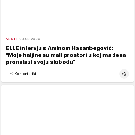
VESTI
03.08.2026.
ELLE intervju s Aminom Hasanbegović:
"Moje haljine su mali prostori u kojima žena
pronalazi svoju slobodu"
Komentariši