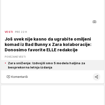
VESTI
PRE 22 H
Još uvek nije kasno da ugrabite omiljeni
komad iz Bad Bunny x Zara kolaboracije:
Donosimo favorite ELLE redakcije
POVEZANE VESTI
Zara sniženje: Izdvojili smo 5 modela haljina za
besprekorna letnja izdanja
Komentariši