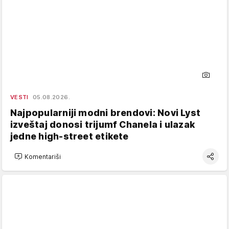
VESTI
05.08.2026.
Najpopularniji modni brendovi: Novi Lyst
izveštaj donosi trijumf Chanela i ulazak
jedne high-street etikete
Komentariši