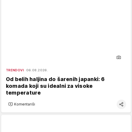
TRENDOVI
06.08.2026.
Od belih haljina do šarenih japanki: 6
komada koji su idealni za visoke
temperature
Komentariši