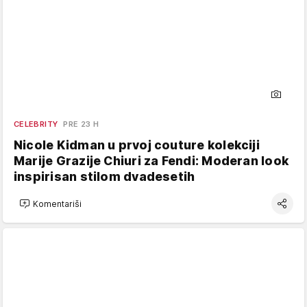
CELEBRITY
PRE 23 H
Nicole Kidman u prvoj couture kolekciji
Marije Grazije Chiuri za Fendi: Moderan look
inspirisan stilom dvadesetih
Komentariši