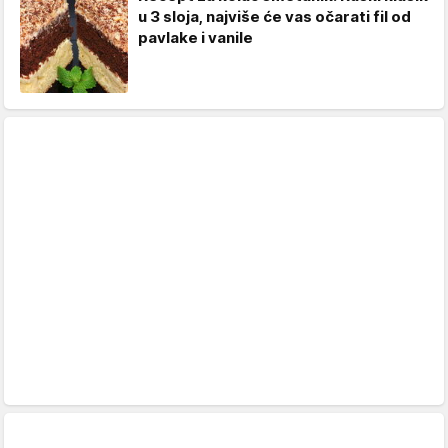
u 3 sloja, najviše će vas očarati fil od
pavlake i vanile