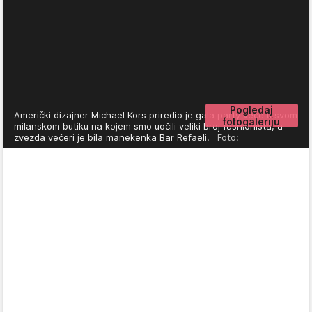
Pogledaj
Američki dizajner Michael Kors priredio je gala party veče u svom
fotogaleriju
milanskom butiku na kojem smo uočili veliki broj fashionista, a
zvezda večeri je bila manekenka Bar Refaeli.
Foto: