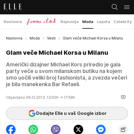
Naslovna
Najnovije
Moda
Lepota
Celebrity
Naslovna
Moda
Vesti
Glam veče Michael Korsa u Milanu
Glam veče Michael Korsa u Milanu
Američki dizajner Michael Kors priredio je gala
party veče u svom milanskom butiku na kojem
smo uočili veliki broj fashionista, a zvezda večeri
je bila manekenka Bar Refaeli.
Objavljeno 06.12.2013. 13:00h
→ 17:58h
Dodajte Elle u vaš Google izbor