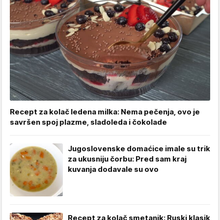
Recept za kolač ledena milka: Nema pečenja, ovo je
savršen spoj plazme, sladoleda i čokolade
Jugoslovenske domaćice imale su trik
za ukusniju čorbu: Pred sam kraj
kuvanja dodavale su ovo
Recept za kolač smetanik: Ruski klasik