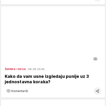
ŠMINKA I NEGA
06.08.2026.
Kako da vam usne izgledaju punije uz 3
jednostavna koraka?
Komentariši