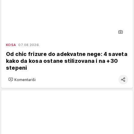
KOSA
07.08.2026.
Od chic frizure do adekvatne nege: 4 saveta
kako da kosa ostane stilizovana i na +30
stepeni
Komentariši