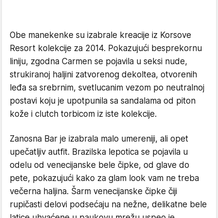
Obe manekenke su izabrale kreacije iz Korsove
Resort kolekcije za 2014. Pokazujući besprekornu
liniju, zgodna Carmen se pojavila u seksi nude,
strukiranoj haljini zatvorenog dekoltea, otvorenih
leđa sa srebrnim, svetlucanim vezom po neutralnoj
postavi koju je upotpunila sa sandalama od piton
kože i clutch torbicom iz iste kolekcije.
Zanosna Bar je izabrala malo umereniji, ali opet
upečatljiv autfit. Brazilska lepotica se pojavila u
odelu od venecijanske bele čipke, od glave do
pete, pokazujući kako za glam look vam ne treba
večerna haljina. Šarm venecijanske čipke čiji
rupičasti delovi podsećaju na nežne, delikatne bele
latice uhvaćene u paukovu mrežu uspeo je