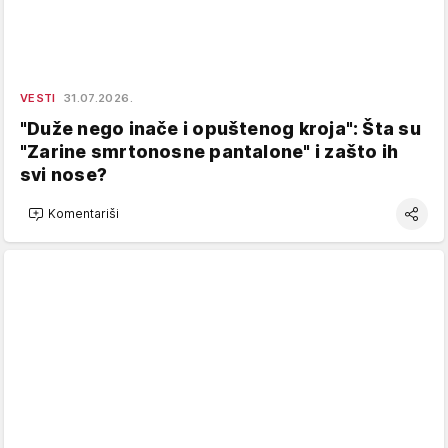
VESTI
31.07.2026.
"Duže nego inače i opuštenog kroja": Šta su
"Zarine smrtonosne pantalone" i zašto ih
svi nose?
Komentariši