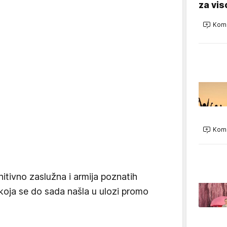
za vi
Kome
Kome
nitivno zaslužna i armija poznatih
koja se do sada našla u ulozi promo