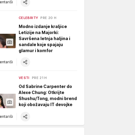
ntariši
CELEBRITY
PRE 20 H
Modno izdanje kraljice
Letizije na Majorki:
Savršena letnja haljina i
sandale koje spajaju
glamur i komfor
ntariši
VESTI
PRE 21 H
Od Sabrine Carpenter do
Alexe Chung: Otkrijte
Shushu/Tong, modni brend
koji obožavaju IT devojke
ntariši