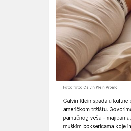
Foto: foto: Calvin Klein Promo
Calvin Klein spada u kultne 
američkom tržištu. Govorim
pamučnog veša - majicama, 
muškim boksericama koje ima