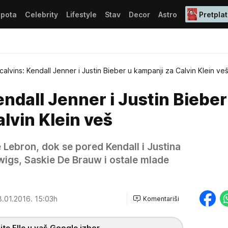
epota
Celebrity
Lifestyle
Stav
Decor
Astro
Pretplat
alvins: Kendall Jenner i Justin Bieber u kampanji za Calvin Klein ve
ndall Jenner i Justin Bieber
lvin Klein veš
 Lebron, dok se pored Kendall i Justina
wigs, Saskie De Brauw i ostale mlade
.01.2016. 15:03h
Komentariši
te Elle u vaš Google izbor