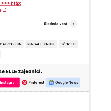
>>> http:
a
Sledeća vest
CALVIN KLEIN
KENDALL JENNER
LIČNOSTI
se ELLE zajednici.
Instagram
Pinterest
Google News