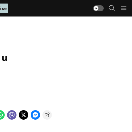
i se
š
 u