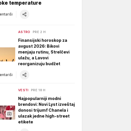
soke temperature
ntariši
ASTRO
PRE 2 H
Finansijski horoskop za
avgust 2026: Bikovi
menjaju rutinu, Strelčevi
ulažu, a Lavovi
reorganizuju budžet
ntariši
VESTI
PRE 18 H
Najpopularniji modni
brendovi: Novi Lyst izveštaj
donosi trijumf Chanela i
ulazak jedne high-street
etikete