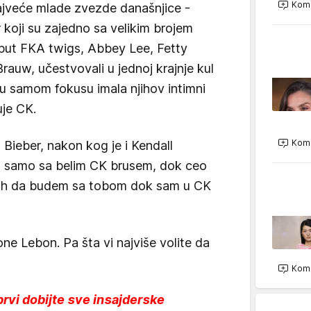
Kome
jveće mlade zvezde današnjice -
r koji su zajedno sa velikim brojem
oput FKA twigs, Abbey Lee, Fetty
rauw, učestvovali u jednoj krajnje kul
e u samom fokusu imala njihov intimni
suje CK.
Kome
 Bieber, nakon kog je i Kendall
a samo sa belim CK brusem, dok ceo
a bih da budem sa tobom dok sam u CK
one Lebon. Pa šta vi najviše volite da
Kome
prvi dobijte sve insajderske