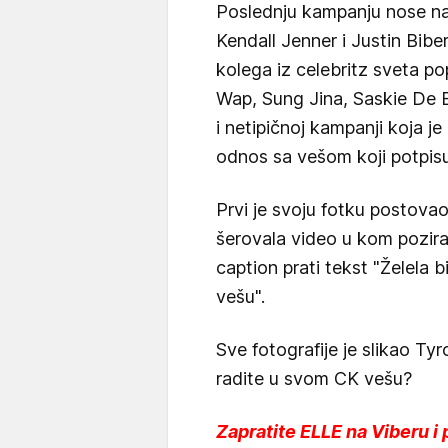
Poslednju kampanju nose na
Kendall Jenner i Justin Bibe
kolega iz celebritz sveta p
Wap, Sung Jina, Saskie De B
i netipičnoj kampanji koja j
odnos sa vešom koji potpi
Prvi je svoju fotku postovao
šerovala video u kom pozir
caption prati tekst "Želel
vešu".
Sve fotografije je slikao Tyr
radite u svom CK vešu?
Zapratite ELLE na Viberu i 