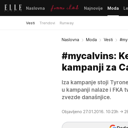
Naslovna
Najnovije
Moda
L
Vesti
Trendovi
Runway
Naslovna
Moda
Vesti
#myc
#mycalvins: Ke
kampanji za Ca
Iza kampanje stoji Tyrone
u kampanji nalaze i FKA t
zvezde današnjice.
Objavljeno 27.01.2016. 10:23h
→ 28
Dodaj