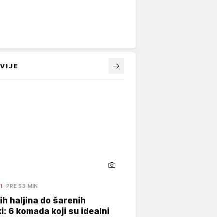
VIJE
I
PRE 53 MIN
ih haljina do šarenih
i: 6 komada koji su idealni