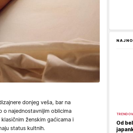
NAJNO
dizajnere donjeg veša, bar na
o o najednostavnijim oblicima
TRENDOV
klasičnim ženskim gaćicama i
Od bel
ju status kultnih.
japank