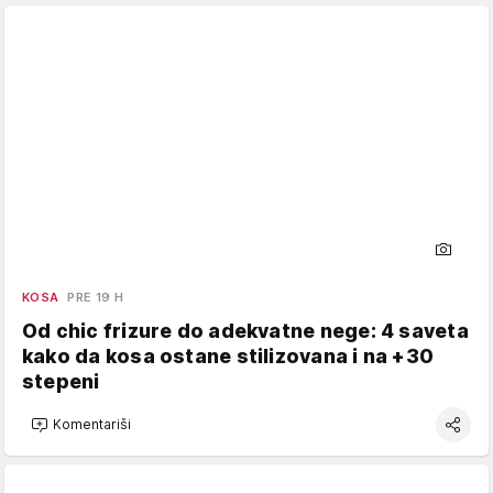
KOSA
PRE 19 H
Od chic frizure do adekvatne nege: 4 saveta
kako da kosa ostane stilizovana i na +30
stepeni
Komentariši