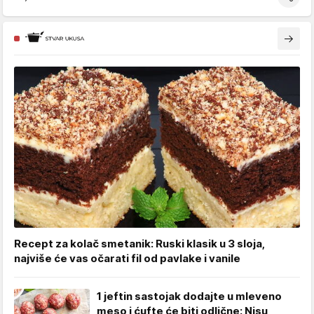
Recept za kolač smetanik: Ruski klasik u 3 sloja,
najviše će vas očarati fil od pavlake i vanile
1 jeftin sastojak dodajte u mleveno
meso i ćufte će biti odlične: Nisu