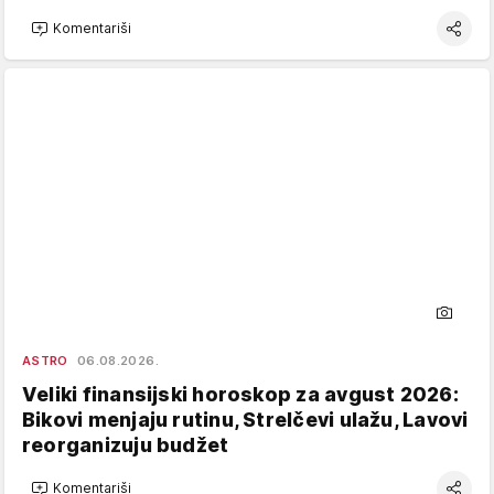
Komentariši
ASTRO
06.08.2026.
Veliki finansijski horoskop za avgust 2026:
Bikovi menjaju rutinu, Strelčevi ulažu, Lavovi
reorganizuju budžet
Komentariši