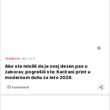
TRENDOVI
PRE 20 H
Ako ste mislili da je ovaj dezen pao u
zaborav, pogrešili ste: Karirani print u
modernom duhu za leto 2026.
Komentariši