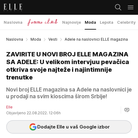
Naslovna
Najnovije
Moda
Lepota
Celebrity
Naslovna
Moda
Vesti
Adele na naslovnici ELLE magazina
ZAVIRITE U NOVI BROJ ELLE MAGAZINA
SA ADELE: U velikom intervjuu pevačica
otkriva svoje najteže i najintimnije
trenutke
Novi broj ELLE magazina sa Adele na naslovnici je
u prodaji na svim kioscima širom Srbije!
Elle
Objavljeno 22.08.2022. 12:06h
Dodajte Elle u vaš Google izbor