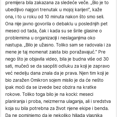
premijera bila zakazana za sledeće veče. „Bio je to
ubedljivo najgori trenutak u mojoj karijeri“, kaže
ona, i to u roku od 10 minuta nakon što smo seli.
Ona nije javno govorila o debaklu u poslednjih pet
meseci od tada, čak i kada su se širile glasine o
problemima u organizaciji i neslaganjima oko
nastupa. „Bilo je užasno. Toliko sam se radovala i za
mene je taj momenat zaista bio poražavajuć.“ Pre
nego što je objavila video, bila je budna više od 30
sati, mučeći se da saopšti odluku za koji je zapravo
već nedelju dana znala da je prava. Njen tim koji je
bio zaražen Omikron sojem mislio je da će nešto
ipak moći da se izvede bez obzira na kratke
rokove. Toliko toga bilo je na kocki: meseci
planiranja i proba, neizmerna ulaganja, ali i sredstva
koja su bila potrebna za život njene ekipe i benda.
Da ne pominjemo da je nekoliko hiljada vlasnika