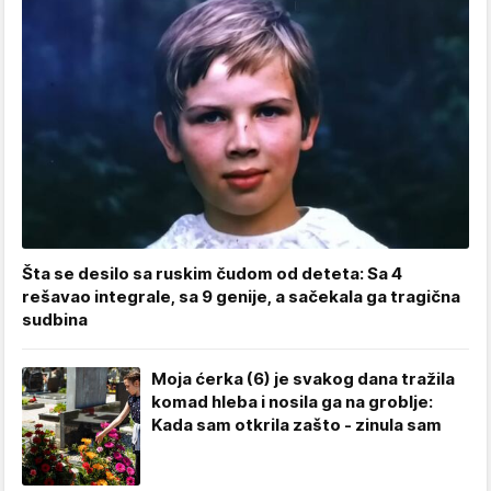
Šta se desilo sa ruskim čudom od deteta: Sa 4
rešavao integrale, sa 9 genije, a sačekala ga tragična
sudbina
Moja ćerka (6) je svakog dana tražila
komad hleba i nosila ga na groblje:
Kada sam otkrila zašto - zinula sam