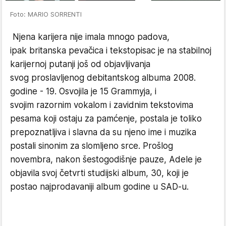
Foto: MARIO SORRENTI
Njena karijera nije imala mnogo padova,
ipak britanska pevačica i tekstopisac je na stabilnoj
karijernoj putanji još od objavljivanja
svog proslavljenog debitantskog albuma 2008.
godine - 19. Osvojila je 15 Grammyja, i
svojim razornim vokalom i zavidnim tekstovima
pesama koji ostaju za pamćenje, postala je toliko
prepoznatljiva i slavna da su njeno ime i muzika
postali sinonim za slomljeno srce. Prošlog
novembra, nakon šestogodišnje pauze, Adele je
objavila svoj četvrti studijski album, 30, koji je
postao najprodavaniji album godine u SAD-u.