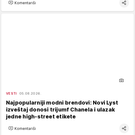
Komentariši
VESTI
05.08.2026.
Najpopularniji modni brendovi: Novi Lyst
izveštaj donosi trijumf Chanela i ulazak
jedne high-street etikete
Komentariši