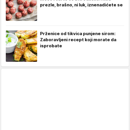
prezle, brašno, ni luk, iznenadićete se
Prženice od tikvica punjene sirom:
Zaboravljeni recept koji morate da
isprobate