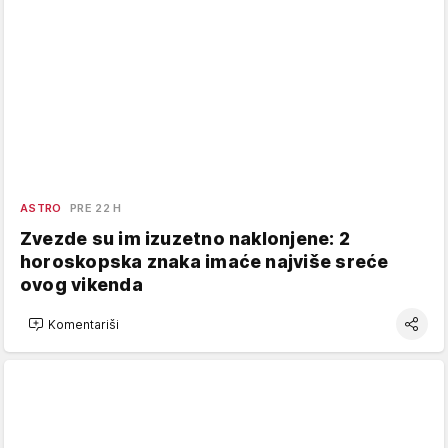
ASTRO
PRE 22 H
Zvezde su im izuzetno naklonjene: 2
horoskopska znaka imaće najviše sreće
ovog vikenda
Komentariši