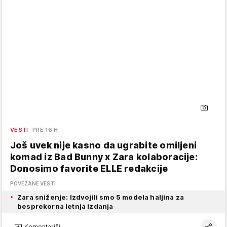
VESTI
PRE 16 H
Još uvek nije kasno da ugrabite omiljeni
komad iz Bad Bunny x Zara kolaboracije:
Donosimo favorite ELLE redakcije
POVEZANE VESTI
Zara sniženje: Izdvojili smo 5 modela haljina za
besprekorna letnja izdanja
Komentariši