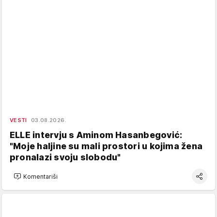
VESTI
03.08.2026.
ELLE intervju s Aminom Hasanbegović:
"Moje haljine su mali prostori u kojima žena
pronalazi svoju slobodu"
Komentariši