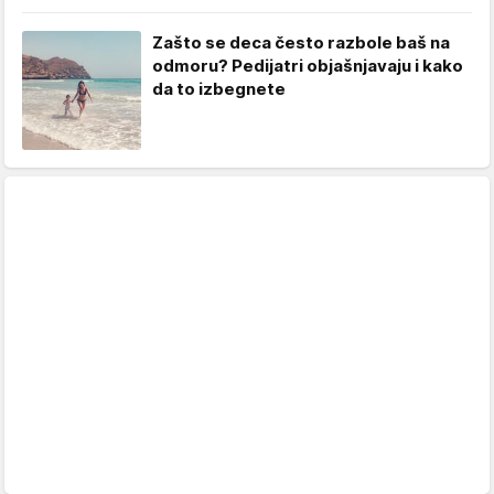
Zašto se deca često razbole baš na
odmoru? Pedijatri objašnjavaju i kako
da to izbegnete