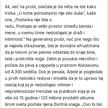
Ali, već na probi, osećala je da ništa ne ide kako
treba. „U tome jednostavno nije bilo duše“, kaže
ona. „Postavka nije bila u
redu. Postojao je veliki prostor između benda i
mene, u svemu tome nedostajalo je draži i
intimnosti.“ Na generalnoj probi, noć pre nego što
je najavila otkazivanje, bila je dovoljno isfrustrirana
da je tokom prve pesme odšetala do kraja bine,
sela i prekrstila noge. Zatim je povukla mikrofon i
počela da peva a cappella u praznom Koloseumu
od 4.300 sedišta. Dok je pevala, Adele je pogledala
u prvih nekoliko redova i shvatila da je to upravo taj
osećaj koji joj je nedostajao: intiman i
nepretenciozan trenutak sa publikom koja je za
više od 15 godina i 120 miliona prodatih albuma
širom sveta postala njena životna snaga. „Ovo bi bio