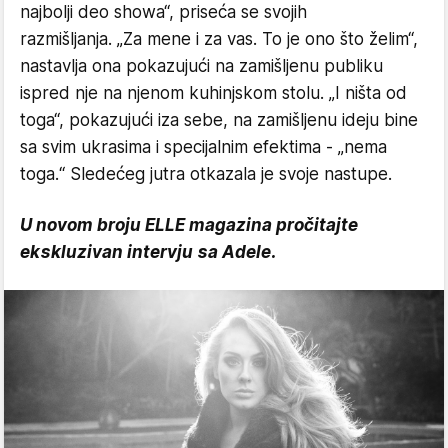
najbolji deo showa“, priseća se svojih
razmišljanja. „Za mene i za vas. To je ono što želim“,
nastavlja ona pokazujući na zamišljenu publiku
ispred nje na njenom kuhinjskom stolu. „I ništa od
toga“, pokazujući iza sebe, na zamišljenu ideju bine
sa svim ukrasima i specijalnim efektima - „nema
toga.“ Sledećeg jutra otkazala je svoje nastupe.
U novom broju ELLE magazina pročitajte
ekskluzivan intervju sa Adele.