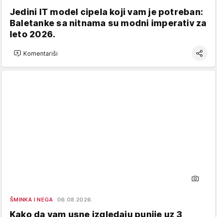
Jedini IT model cipela koji vam je potreban:
Baletanke sa nitnama su modni imperativ za
leto 2026.
Komentariši
ŠMINKA I NEGA
06.08.2026.
Kako da vam usne izgledaju punije uz 3