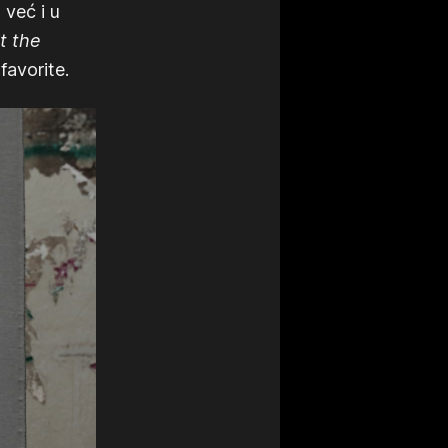
 već i u
it the
favorite.