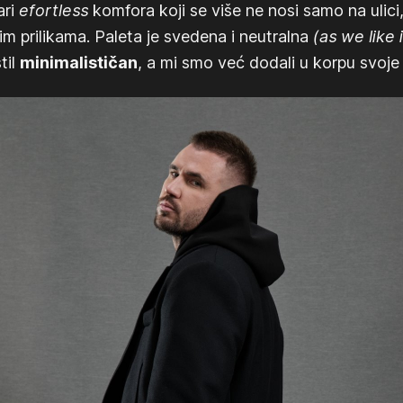
ari
efortless
komfora koji se više ne nosi samo na ulici,
im prilikama. Paleta je svedena i neutralna
(as we like 
stil
minimalističan
, a mi smo već dodali u korpu svoje 