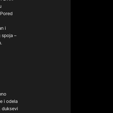
u
 Pored
an i
g spoja –
.
bno
e i odela
, duksevi