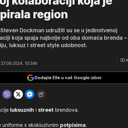
j kolaboraciji koja je
pirala region
Steven Dockman udružili su se u jedinstvenoj
aciji koja spaja najbolje od oba domaća brenda –
ju, luksuz i street style udobnost.
K
 27.09.2024. 10:34h
Dodajte Elle u vaš Google izbor
cije
luksuznih
i
street
brendova.
 uniforme s ekskluzivnim
potpisima
.