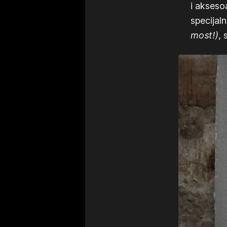
i akseso
specijaln
most!)
, 