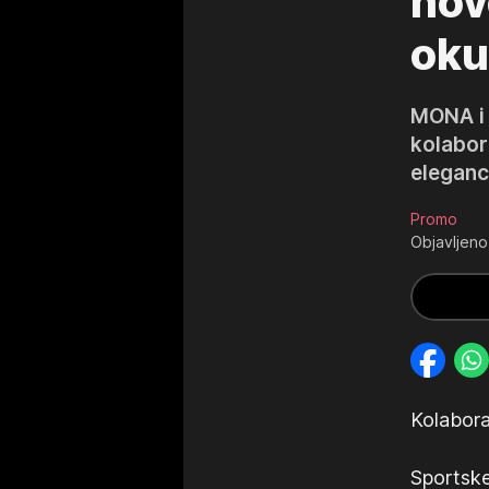
novo
oku
MONA i 
kolabor
eleganci
Promo
Objavljeno
Kolabora
Sportske