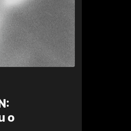
N:
u o