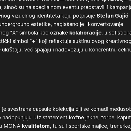
, sinoć su na specijalnom eventu predstavili i kampanj
enog vizuelnog identiteta koju potpisuje
Stefan Gajić
.
underground estetike, naglašeno je i konvertovanje
enog "X" simbola kao oznake
kolaboracije
, u sofisticir
stički simbol "+" koji reflektuje suštinu ovog kreativno
e ukrštaju, već spajaju i nadovezuju u koherentnu celinu
u je svestrana capsule kolekcija čiji se komadi međuso
 nadopunjuju. Uz statement kožne jakne, torbe, kaput
išu MONA
kvalitetom
, tu su i sportske majice, trenerke