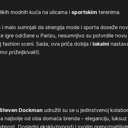
likih modnih kuća na ulicama i
sportskim
terenima.
i malo sumnjali da sinergija mode i sporta doseže nove
ke igre održane u Parizu, nesumnjivo su potvrdile novu
j fashion sceni. Sada, ova priča dobija i
lokalni
nastav
o priželjkivali!).
Steven Dockman
udružili su se u jedinstvenoj kolabor
ja najbolje od oba domaća brenda – eleganciju, luksuz 
obnost. Dosledni ekskluzivnosti i svojim prepoznatlji