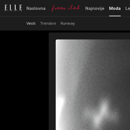
Naslovna
Najnovije
Moda
L
Vesti
Trendovi
Runway