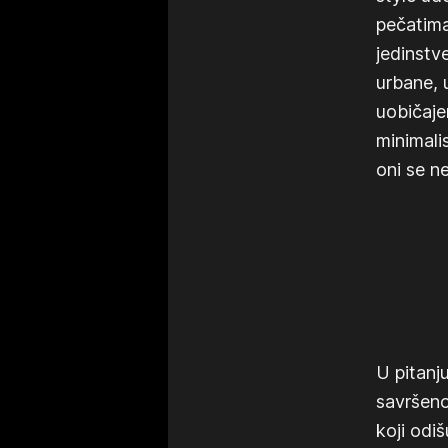
pečatima
jedinstv
urbane, 
uobičaj
minimali
oni se n
U pitanj
savršeno
koji od