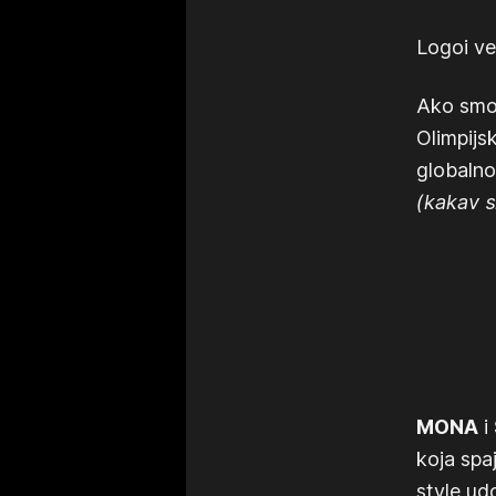
Logoi ve
Ako smo 
Olimpijs
globalno
(kakav sm
MONA
i
koja spa
style ud