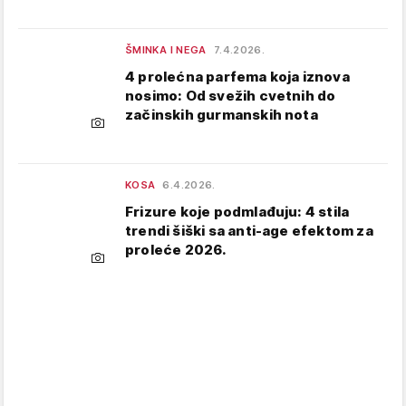
ŠMINKA I NEGA
7.4.2026.
4 prolećna parfema koja iznova
nosimo: Od svežih cvetnih do
začinskih gurmanskih nota
KOSA
6.4.2026.
Frizure koje podmlađuju: 4 stila
trendi šiški sa anti-age efektom za
proleće 2026.