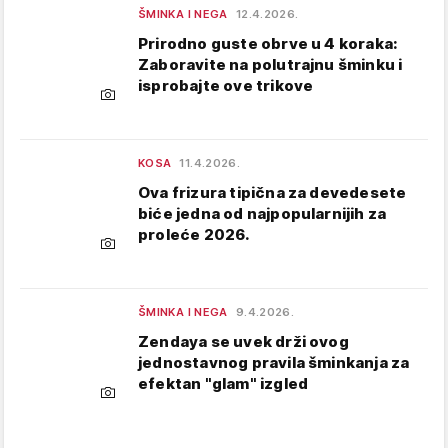
ŠMINKA I NEGA
12.4.2026.
Prirodno guste obrve u 4 koraka:
Zaboravite na polutrajnu šminku i
isprobajte ove trikove
KOSA
11.4.2026.
Ova frizura tipična za devedesete
biće jedna od najpopularnijih za
proleće 2026.
ŠMINKA I NEGA
9.4.2026.
Zendaya se uvek drži ovog
jednostavnog pravila šminkanja za
efektan "glam" izgled