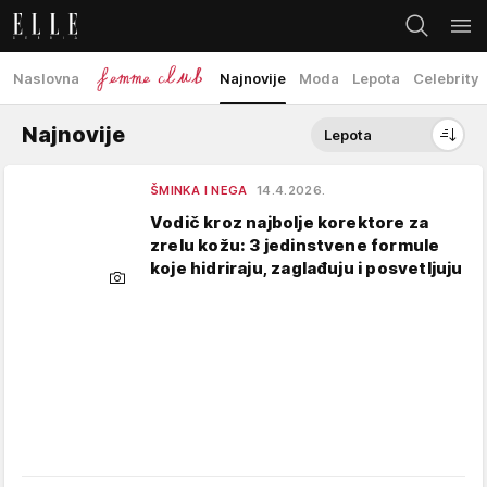
Naslovna
Najnovije
Moda
Lepota
Celebrity
Najnovije
Lepota
ŠMINKA I NEGA
14.4.2026.
Vodič kroz najbolje korektore za
zrelu kožu: 3 jedinstvene formule
koje hidriraju, zaglađuju i posvetljuju