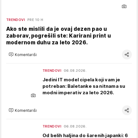
TRENDOVI
PRE 10 H
Ako ste mislili da je ovaj dezen pao u
zaborav, pogrešili ste: Karirani print u
modernom duhu za leto 2026.
Komentariši
TRENDOVI
06.08.2026.
Jedini IT model cipela koji vam je
potreban: Baletanke sa nitnama su
modni imperativ za leto 2026.
Komentariši
TRENDOVI
06.08.2026.
Od belih haljina do šarenih japanki: 6