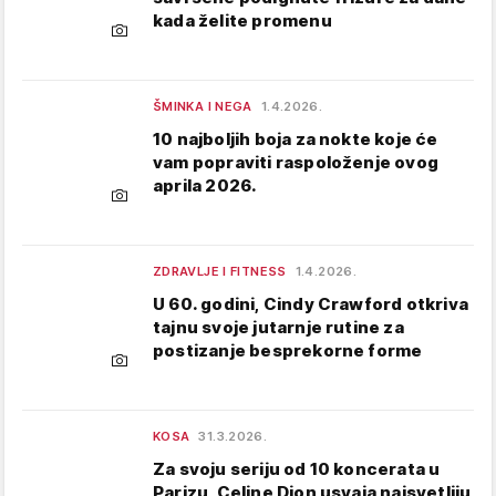
kada želite promenu
ŠMINKA I NEGA
1.4.2026.
10 najboljih boja za nokte koje će
vam popraviti raspoloženje ovog
aprila 2026.
ZDRAVLJE I FITNESS
1.4.2026.
U 60. godini, Cindy Crawford otkriva
tajnu svoje jutarnje rutine za
postizanje besprekorne forme
KOSA
31.3.2026.
Za svoju seriju od 10 koncerata u
Parizu, Celine Dion usvaja najsvetliju