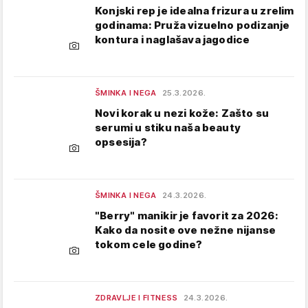
Konjski rep je idealna frizura u zrelim
godinama: Pruža vizuelno podizanje
kontura i naglašava jagodice
ŠMINKA I NEGA
25.3.2026.
Novi korak u nezi kože: Zašto su
serumi u stiku naša beauty
opsesija?
ŠMINKA I NEGA
24.3.2026.
"Berry" manikir je favorit za 2026:
Kako da nosite ove nežne nijanse
tokom cele godine?
ZDRAVLJE I FITNESS
24.3.2026.