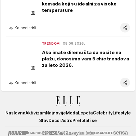
komada koji su idealni za visoke
temperature
Komentariši
TRENDOVI
05.08.2026.
Ako imate dilemu šta da nosite na
plažu, donosimo vam 5 chic trendova
za leto 2026.
Komentariši
Elle
Naslovna
Aktivizam
Najnovije
Moda
Lepota
Celebrity
Lifestyle
Stav
Decor
Astro
Pretplati se