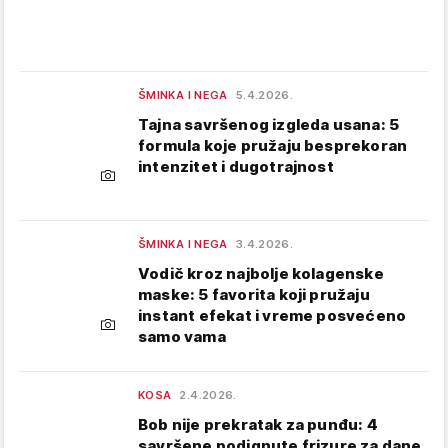
ŠMINKA I NEGA
5.4.2026.
Tajna savršenog izgleda usana: 5
formula koje pružaju besprekoran
intenzitet i dugotrajnost
ŠMINKA I NEGA
3.4.2026.
Vodič kroz najbolje kolagenske
maske: 5 favorita koji pružaju
instant efekat i vreme posvećeno
samo vama
KOSA
2.4.2026.
Bob nije prekratak za punđu: 4
savršene podignute frizure za dane