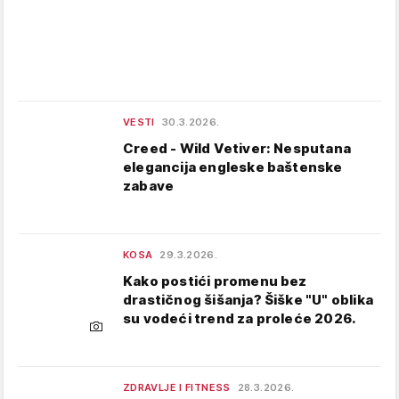
VESTI
30.3.2026.
Creed - Wild Vetiver: Nesputana
elegancija engleske baštenske
zabave
KOSA
29.3.2026.
Kako postići promenu bez
drastičnog šišanja? Šiške "U" oblika
su vodeći trend za proleće 2026.
ZDRAVLJE I FITNESS
28.3.2026.