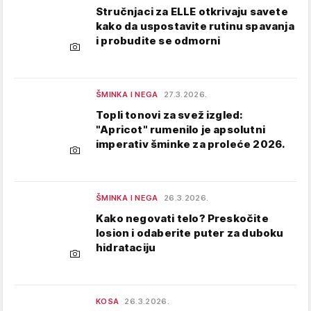
Stručnjaci za ELLE otkrivaju savete
kako da uspostavite rutinu spavanja
i probudite se odmorni
ŠMINKA I NEGA
27.3.2026.
Topli tonovi za svež izgled:
"Apricot" rumenilo je apsolutni
imperativ šminke za proleće 2026.
ŠMINKA I NEGA
26.3.2026.
Kako negovati telo? Preskočite
losion i odaberite puter za duboku
hidrataciju
KOSA
26.3.2026.