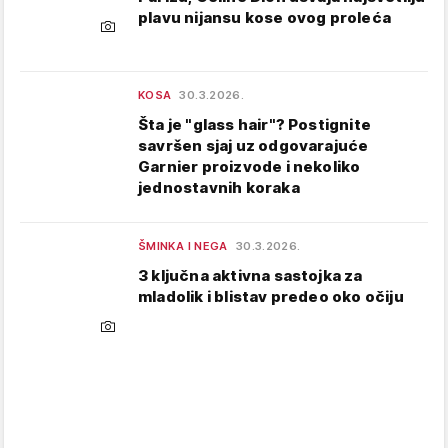
plavu nijansu kose ovog proleća
KOSA
30.3.2026.
Šta je "glass hair"? Postignite
savršen sjaj uz odgovarajuće
Garnier proizvode i nekoliko
jednostavnih koraka
ŠMINKA I NEGA
30.3.2026.
3 ključna aktivna sastojka za
mladolik i blistav predeo oko očiju