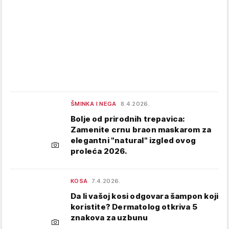
ŠMINKA I NEGA
8.4.2026.
Bolje od prirodnih trepavica:
Zamenite crnu braon maskarom za
elegantni "natural" izgled ovog
proleća 2026.
KOSA
7.4.2026.
Da li vašoj kosi odgovara šampon koji
koristite? Dermatolog otkriva 5
znakova za uzbunu