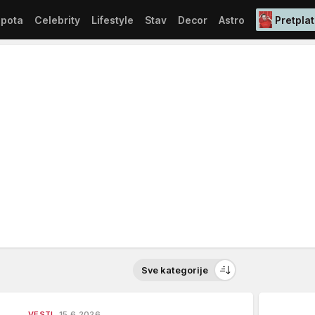
epota
Celebrity
Lifestyle
Stav
Decor
Astro
Pretplat
Sve kategorije
VESTI
15.6.2026.