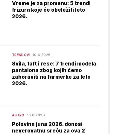
Vreme je za promenu: 5 trendi
frizura koje će obeležiti leto
2026.
TRENDOVI
10.6.2026.
Svila, taft i rese: 7 trendi modela
pantalona zbog kojih ćemo
zaboraviti na farmerke za leto
2026.
ASTRO
10.6.2026.
Polovina juna 2026. donosi
neverovatnu sreću za ova 2