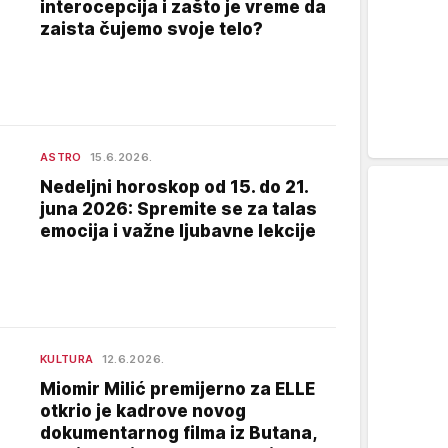
interocepcija i zašto je vreme da
zaista čujemo svoje telo?
ASTRO
15.6.2026.
Nedeljni horoskop od 15. do 21.
juna 2026: Spremite se za talas
emocija i važne ljubavne lekcije
KULTURA
12.6.2026.
Miomir Milić premijerno za ELLE
otkrio je kadrove novog
dokumentarnog filma iz Butana,