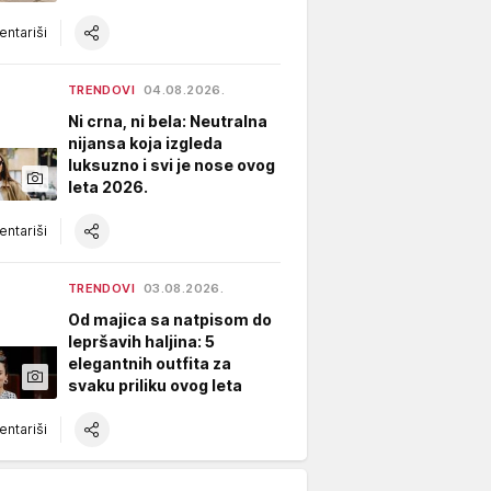
ntariši
TRENDOVI
04.08.2026.
Ni crna, ni bela: Neutralna
nijansa koja izgleda
luksuzno i svi je nose ovog
leta 2026.
ntariši
TRENDOVI
03.08.2026.
Od majica sa natpisom do
lepršavih haljina: 5
elegantnih outfita za
svaku priliku ovog leta
ntariši