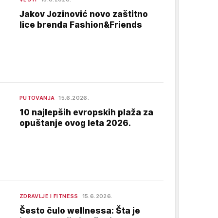
Jakov Jozinović novo zaštitno
lice brenda Fashion&Friends
PUTOVANJA
15.6.2026.
10 najlepših evropskih plaža za
opuštanje ovog leta 2026.
ZDRAVLJE I FITNESS
15.6.2026.
Šesto čulo wellnessa: Šta je