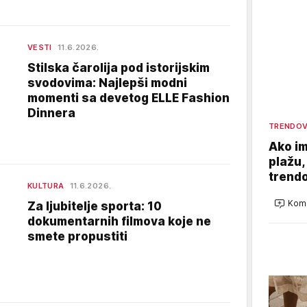
VESTI
11.6.2026.
Stilska čarolija pod istorijskim
svodovima: Najlepši modni
momenti sa devetog ELLE Fashion
Dinnera
TRENDOV
Ako im
plažu,
trendo
KULTURA
11.6.2026.
Kome
Za ljubitelje sporta: 10
dokumentarnih filmova koje ne
smete propustiti