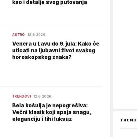
kao i detalje svog putovanja
ASTRO
12.6.2026.
Venera u Lavu do 9. jula: Kako će
uticati na ljubavni život svakog
horoskopskog znaka?
TRENDOVI
12.6.2026.
Bela košulja je nepogrešiva:
Večni klasik koji spaja snagu,
eleganciju i tihi luksuz
TREND