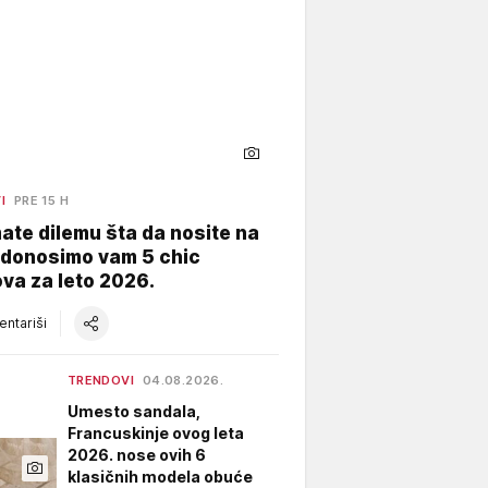
I
PRE 15 H
ate dilemu šta da nosite na
 donosimo vam 5 chic
va za leto 2026.
ntariši
TRENDOVI
04.08.2026.
Umesto sandala,
Francuskinje ovog leta
2026. nose ovih 6
klasičnih modela obuće