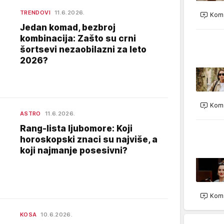
TRENDOVI
11.6.2026.
Kome
Jedan komad, bezbroj
kombinacija: Zašto su crni
šortsevi nezaobilazni za leto
2026?
Kome
ASTRO
11.6.2026.
Rang-lista ljubomore: Koji
horoskopski znaci su najviše, a
koji najmanje posesivni?
Kome
KOSA
10.6.2026.