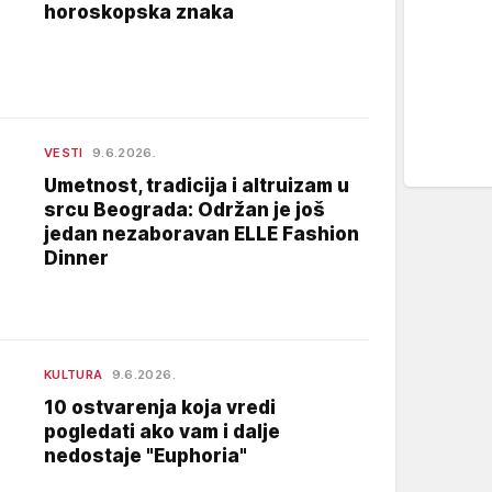
horoskopska znaka
VESTI
9.6.2026.
Umetnost, tradicija i altruizam u
srcu Beograda: Održan je još
jedan nezaboravan ELLE Fashion
Dinner
KULTURA
9.6.2026.
10 ostvarenja koja vredi
pogledati ako vam i dalje
nedostaje "Euphoria"