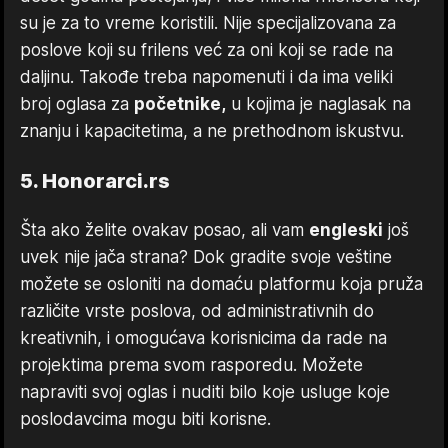
su je za to vreme koristili. Nije specijalizovana za
poslove koji su frilens već za oni koji se rade na
daljinu. Takođe treba napomenuti i da ima veliki
broj oglasa za
početnike,
u kojima je naglasak na
znanju i kapacitetima, a ne prethodnom iskustvu.
5. Honorarci.rs
Šta ako želite ovakav posao, ali vam
engleski
još
uvek nije jača strana? Dok gradite svoje veštine
možete se osloniti na domaću platformu koja pruža
različite vrste poslova, od administrativnih do
kreativnih, i omogućava korisnicima da rade na
projektima prema svom rasporedu. Možete
napraviti svoj oglas i nuditi bilo koje usluge koje
poslodavcima mogu biti korisne.