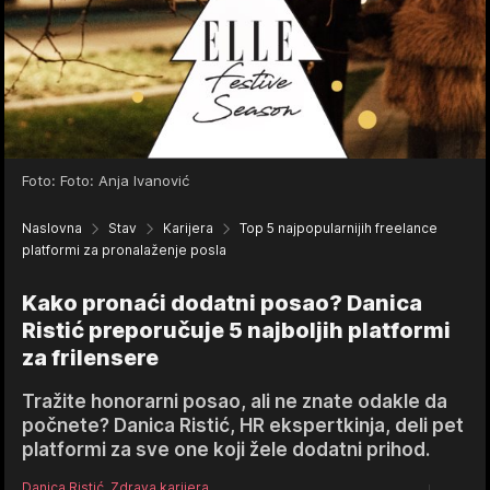
Foto: Foto: Anja Ivanović
Naslovna
Stav
Karijera
Top 5 najpopularnijih freelance
platformi za pronalaženje posla
Kako pronaći dodatni posao? Danica
Ristić preporučuje 5 najboljih platformi
za frilensere
Tražite honorarni posao, ali ne znate odakle da
počnete? Danica Ristić, HR ekspertkinja, deli pet
platformi za sve one koji žele dodatni prihod.
Danica Ristić, Zdrava karijera