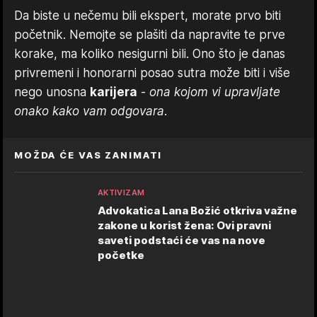
Da biste u nečemu bili ekspert, morate prvo biti
početnik. Nemojte se plašiti da napravite te prve
korake, ma koliko nesigurni bili. Ono što je danas
privremeni i honorarni posao sutra može biti i više
nego unosna
karijera
-
ona kojom vi upravljate
onako kako vam odgovara.
MOŽDA ĆE VAS ZANIMATI
AKTIVIZAM
Advokatica Lana Božić otkriva važne
zakone u korist žena: Ovi pravni
saveti podstaći će vas na nove
početke