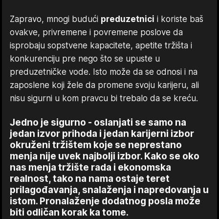
Zapravo, mnogi budući
preduzetnici
i koriste baš
ovakve, privremene i povremene poslove da
isprobaju sopstvene kapacitete, apetite tržišta i
konkurenciju pre nego što se upuste u
preduzetničke vode. Isto može da se odnosi i na
zaposlene koji žele da promene svoju karijeru, ali
nisu sigurni u kom pravcu bi trebalo da se kreću.
Jedno je sigurno - oslanjati se samo na
jedan izvor prihoda i jedan karijerni izbor
okruženi tržištem koje se neprestano
menja nije uvek najbolji izbor. Kako se oko
nas menja tržište rada i ekonomska
realnost, tako na nama ostaje teret
prilagođavanja, snalaženja i napredovanja u
istom. Pronalaženje dodatnog posla može
biti odličan korak ka tome.