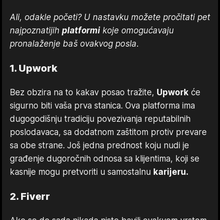
Ali, odakle početi? U nastavku možete pročitati pet
najpoznatijih
platformi
koje omogućavaju
pronalaženje baš ovakvog posla.
1. Upwork
Bez obzira na to kakav posao tražite,
Upwork
će
sigurno biti vaša prva stanica. Ova platforma ima
dugogodišnju tradiciju povezivanja reputabilnih
poslodavaca, sa dodatnom zaštitom protiv prevare
sa obe strane. Još jedna prednost koju nudi je
građenje dugoročnih odnosa sa klijentima, koji se
kasnije mogu pretvoriti u samostalnu
karijeru.
2. Fiverr