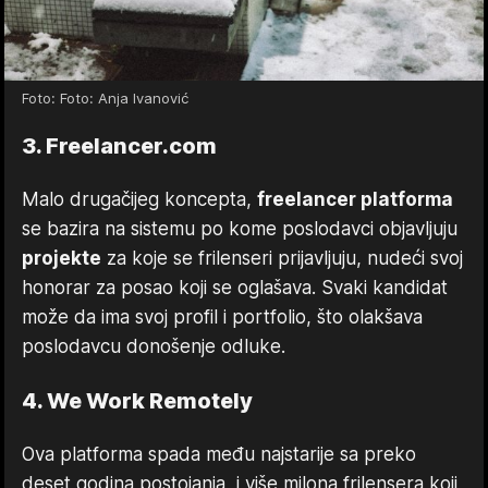
Foto: Foto: Anja Ivanović
3. Freelancer.com
Malo drugačijeg koncepta,
freelancer platforma
se bazira na sistemu po kome poslodavci objavljuju
projekte
za koje se frilenseri prijavljuju, nudeći svoj
honorar za posao koji se oglašava. Svaki kandidat
može da ima svoj profil i portfolio, što olakšava
poslodavcu donošenje odluke.
4. We Work Remotely
Ova platforma spada među najstarije sa preko
deset godina postojanja, i više milona frilensera koji