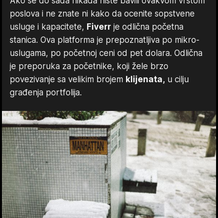
Ako se do sada nikada niste bavili ovakvom vrstom
poslova i ne znate ni kako da ocenite sopstvene
usluge i kapacitete,
Fiverr
je odlična početna
stanica. Ova platforma je prepoznatljiva po mikro-
uslugama, po početnoj ceni od pet dolara. Odlična
je preporuka za početnike, koji žele brzo
povezivanje sa velikim brojem
klijenata,
u cilju
građenja portfolija.