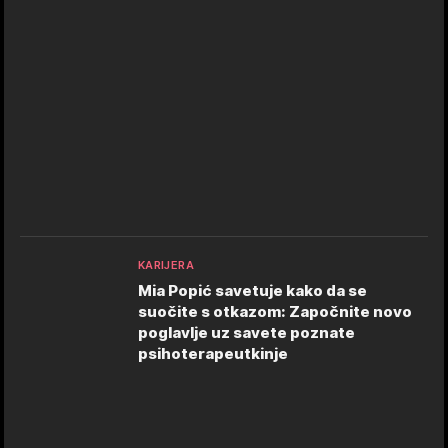
KARIJERA
Mia Popić savetuje kako da se
suočite s otkazom: Započnite novo
poglavlje uz savete poznate
psihoterapeutkinje