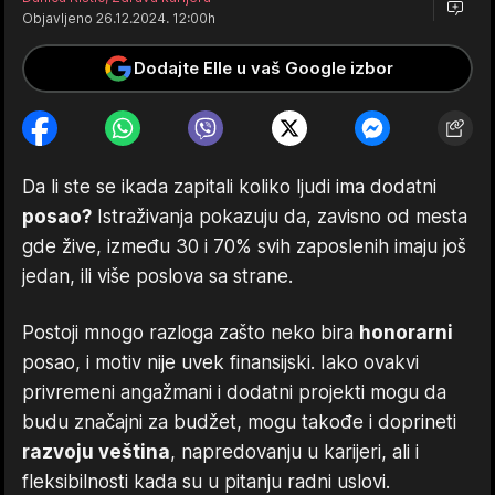
Objavljeno 26.12.2024. 12:00h
Dodajte Elle u vaš Google izbor
Da li ste se ikada zapitali koliko ljudi ima dodatni
posao?
Istraživanja pokazuju da, zavisno od mesta
gde žive, između 30 i 70% svih zaposlenih imaju još
jedan, ili više poslova sa strane.
Postoji mnogo razloga zašto neko bira
honorarni
posao, i motiv nije uvek finansijski. Iako ovakvi
privremeni angažmani i dodatni projekti mogu da
budu značajni za budžet, mogu takođe i doprineti
razvoju veština
, napredovanju u karijeri, ali i
fleksibilnosti kada su u pitanju radni uslovi.