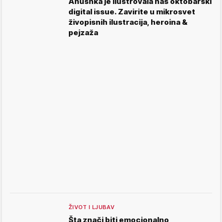
Anushka je ilustrovala naš oktobarski
digital issue. Zavirite u mikrosvet
živopisnih ilustracija, heroina &
pejzaža
ŽIVOT I LJUBAV
Šta znači biti emocionalno