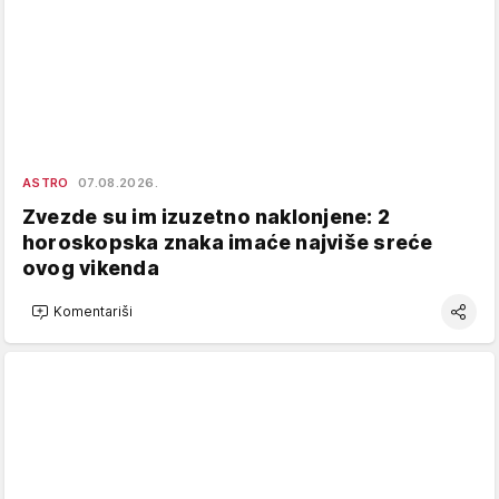
ASTRO
07.08.2026.
Zvezde su im izuzetno naklonjene: 2
horoskopska znaka imaće najviše sreće
ovog vikenda
Komentariši