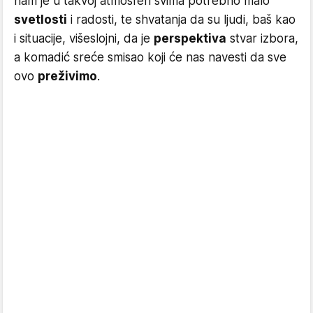
nam je u takvoj atmosferi svima potrebno malo
svetlosti
i radosti, te shvatanja da su ljudi, baš kao
i situacije, višeslojni, da je
perspektiva
stvar izbora,
a komadić sreće smisao koji će nas navesti da sve
ovo
preživimo
.