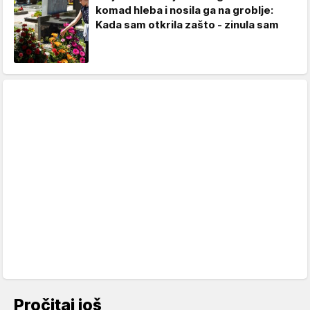
komad hleba i nosila ga na groblje:
Kada sam otkrila zašto - zinula sam
Pročitaj još