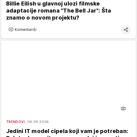
Billie Eilish u glavnoj ulozi filmske
adaptacije romana "The Bell Jar": Šta
znamo o novom projektu?
Komentariši
TRENDOVI
06.08.2026.
Jedini IT model cipela koji vam je potreban: