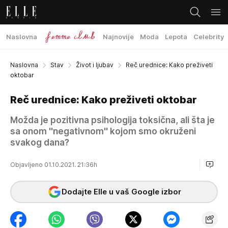
Naslovna
Najnovije
Moda
Lepota
Celebrity
Naslovna
Stav
Život i ljubav
Reč urednice: Kako preživeti
oktobar
Reč urednice: Kako preživeti oktobar
Možda je pozitivna psihologija toksična, ali šta je
sa onom ''negativnom'' kojom smo okruženi
svakog dana?
Objavljeno 01.10.2021. 21:36h
Dodajte Elle u vaš Google izbor