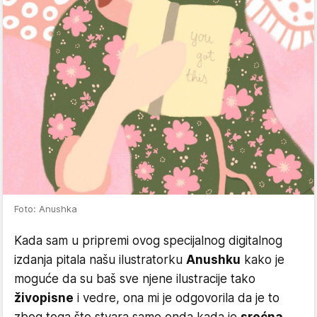
Foto: Anushka
Kada sam u pripremi ovog specijalnog digitalnog
izdanja pitala našu ilustratorku
Anushku
kako je
moguće da su baš sve njene ilustracije tako
živopisne
i vedre, ona mi je odgovorila da je to