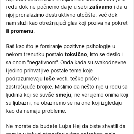
redu dok ne počnemo da je u sebi
zalivamo
i da u
njoj pronalazimo destruktivno utočište, već dok
nam služi kao otrežnjujući glas koji poziva na pokret
ili
promenu
.
Baš kao što je forsiranje pozitivne psihologije u
nekom trenutku postalo
toksično
, isto se desilo i
sa onom ''negativnom''. Onda kada su svakodnevne
i jedino prihvatljive postale teme koje
podrazumevaju
loše
vesti, teške priče i
zastrašujuće brojke. Mislimo da nešto nije u redu sa
ljudima koji se suviše
smeju
, ne verujemo onima koji
su ljubazni, ne obaziremo se na one koji izgledaju
kao da nemaju probleme.
Ne morate da budete Lujza Hej da biste shvatili da