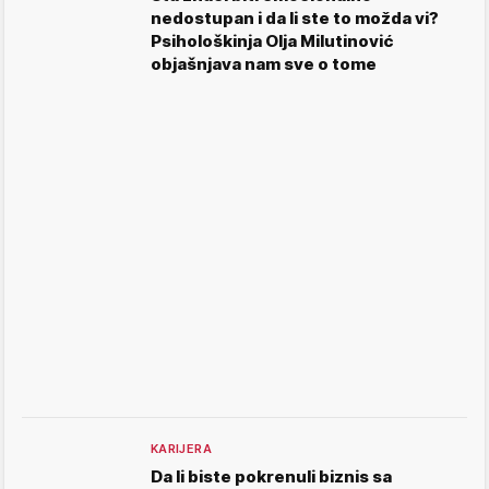
nedostupan i da li ste to možda vi?
Psihološkinja Olja Milutinović
objašnjava nam sve o tome
KARIJERA
Da li biste pokrenuli biznis sa