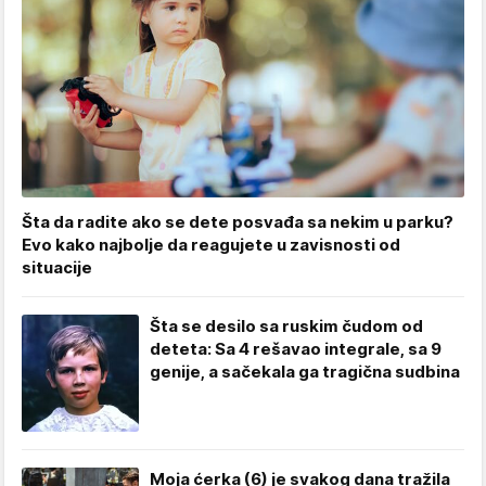
Šta da radite ako se dete posvađa sa nekim u parku?
Evo kako najbolje da reagujete u zavisnosti od
situacije
Šta se desilo sa ruskim čudom od
deteta: Sa 4 rešavao integrale, sa 9
genije, a sačekala ga tragična sudbina
Moja ćerka (6) je svakog dana tražila