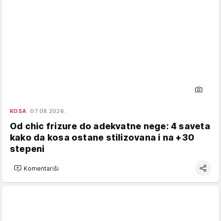
KOSA
07.08.2026.
Od chic frizure do adekvatne nege: 4 saveta
kako da kosa ostane stilizovana i na +30
stepeni
Komentariši