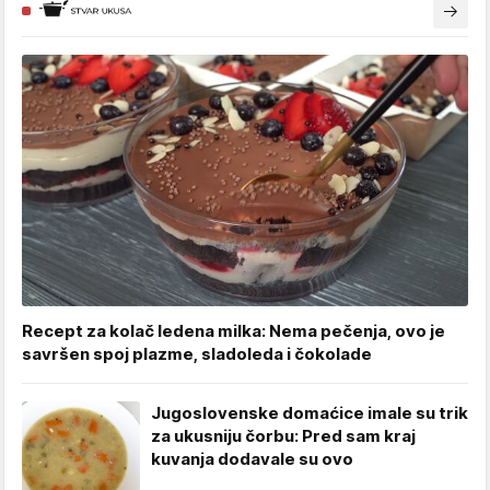
Recept za kolač ledena milka: Nema pečenja, ovo je
savršen spoj plazme, sladoleda i čokolade
Jugoslovenske domaćice imale su trik
za ukusniju čorbu: Pred sam kraj
kuvanja dodavale su ovo