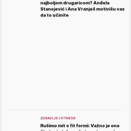
najboljom drugaricom? Anđela
Stanojević i Ana Vranješ motivišu vas
da to učinite
ZDRAVLJE I FITNESS
Rušimo mit o fit formi: Važno je ono