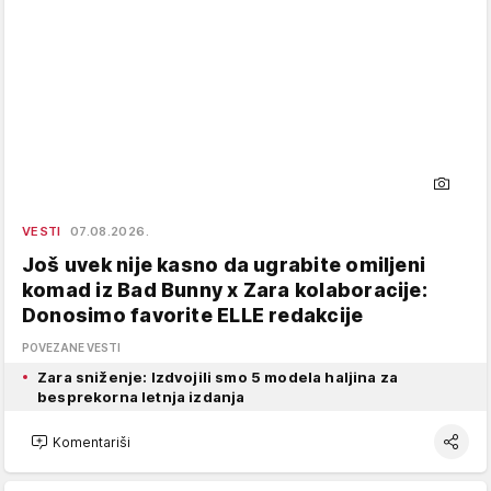
VESTI
07.08.2026.
Još uvek nije kasno da ugrabite omiljeni
komad iz Bad Bunny x Zara kolaboracije:
Donosimo favorite ELLE redakcije
POVEZANE VESTI
Zara sniženje: Izdvojili smo 5 modela haljina za
besprekorna letnja izdanja
Komentariši