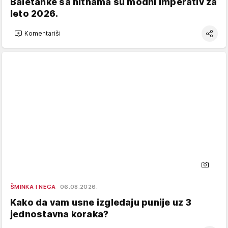
Baletanke sa nitnama su modni imperativ za
leto 2026.
Komentariši
ŠMINKA I NEGA
06.08.2026.
Kako da vam usne izgledaju punije uz 3
jednostavna koraka?