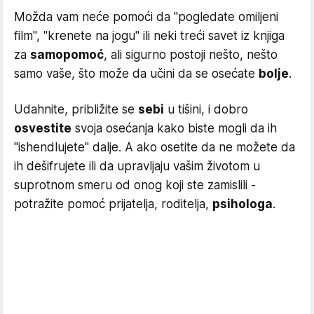
Možda vam neće pomoći da ''pogledate omiljeni
film'', ''krenete na jogu'' ili neki treći savet iz knjiga
za
samopomoć
, ali sigurno postoji nešto, nešto
samo vaše, što može da učini da se osećate
bolje
.
Udahnite, približite se
sebi
u tišini, i dobro
osvestite
svoja osećanja kako biste mogli da ih
''ishendlujete'' dalje. A ako osetite da ne možete da
ih dešifrujete ili da upravljaju vašim životom u
suprotnom smeru od onog koji ste zamislili -
potražite pomoć prijatelja, roditelja,
psihologa
.