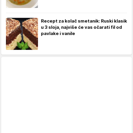
Recept za kolač smetanik: Ruski klasik
u 3 sloja, najviše će vas očarati fil od
pavlake i vanile