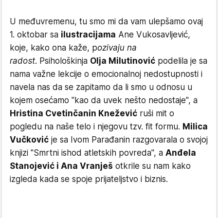
U međuvremenu, tu smo mi da vam ulepšamo ovaj
1. oktobar sa
ilustracijama
Ane Vukosavljević,
koje, kako ona kaže, p
ozivaju na
radost
. Psihološkinja
Olja Milutinović
podelila je sa
nama važne lekcije o emocionalnoj nedostupnosti i
navela nas da se zapitamo da li smo u odnosu u
kojem osećamo ''kao da uvek nešto nedostaje'', a
Hristina Cvetinčanin Knežević
ruši mit o
pogledu na naše telo i njegovu tzv. fit formu.
Milica
Vučković
je sa Ivom Parađanin razgovarala o svojoj
knjizi ''Smrtni ishod atletskih povreda'', a
Anđela
Stanojević i Ana Vranješ
otkrile su nam kako
izgleda kada se spoje prijateljstvo i biznis.