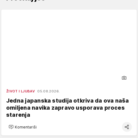
ŽIVOT I LJUBAV
05.08.2026.
Jedna japanska studija otkriva da ova naša
omiljena navika zapravo usporava proces
starenja
Komentariši