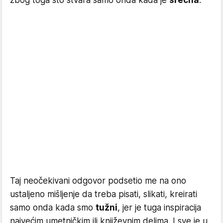
zbog toga što stvara samo onda kada je
srećna
.
Taj neočekivani odgovor podsetio me na ono
ustaljeno mišljenje da treba pisati, slikati, kreirati
samo onda kada smo
tužni
, jer je tuga inspiracija
najvećim umetničkim ili književnim delima. I sve je u