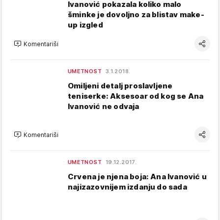
Ivanović pokazala koliko malo
šminke je dovoljno za blistav make-
up izgled
Komentariši
UMETNOST
3.1.2018.
Omiljeni detalj proslavljene
teniserke: Aksesoar od kog se Ana
Ivanović ne odvaja
Komentariši
UMETNOST
19.12.2017.
Crvena je njena boja: Ana Ivanović u
najizazovnijem izdanju do sada