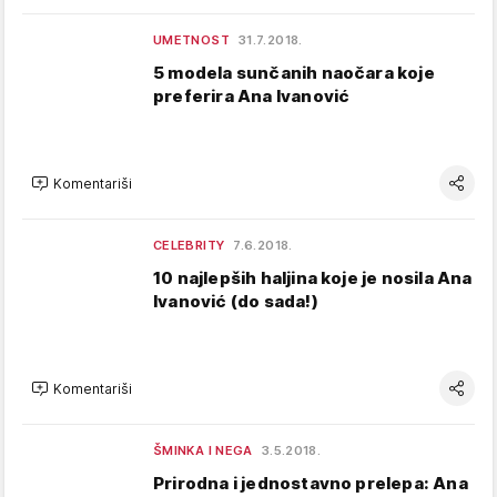
UMETNOST
31.7.2018.
5 modela sunčanih naočara koje
preferira Ana Ivanović
Komentariši
CELEBRITY
7.6.2018.
10 najlepših haljina koje je nosila Ana
Ivanović (do sada!)
Komentariši
ŠMINKA I NEGA
3.5.2018.
Prirodna i jednostavno prelepa: Ana