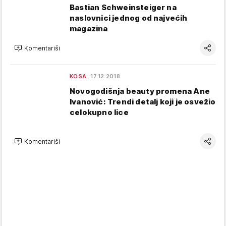
Bastian Schweinsteiger na
naslovnici jednog od najvećih
magazina
Komentariši
KOSA
17.12.2018.
Novogodišnja beauty promena Ane
Ivanović: Trendi detalj koji je osvežio
celokupno lice
Komentariši