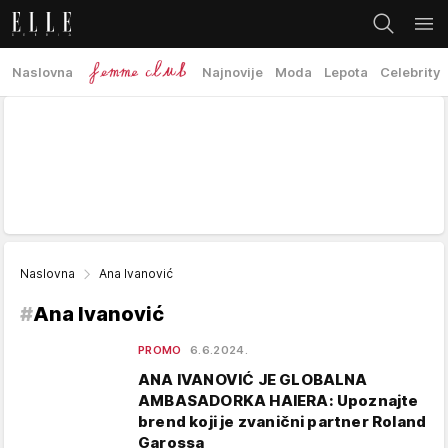
Naslovna
Najnovije
Moda
Lepota
Celebrity
Naslovna
Ana Ivanović
#
Ana Ivanović
PROMO
6.6.2024.
ANA IVANOVIĆ JE GLOBALNA
AMBASADORKA HAIERA: Upoznajte
brend koji je zvanični partner Roland
Garossa