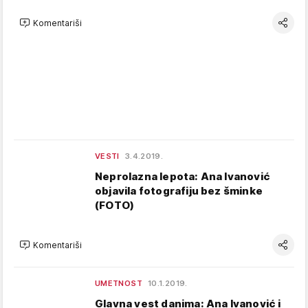
Komentariši
VESTI
3.4.2019.
Neprolazna lepota: Ana Ivanović
objavila fotografiju bez šminke
(FOTO)
Komentariši
UMETNOST
10.1.2019.
Glavna vest danima: Ana Ivanović i