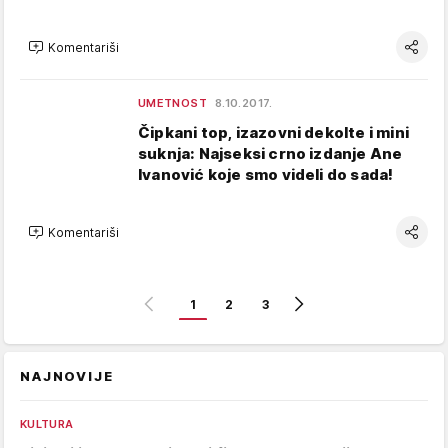
Komentariši
UMETNOST
8.10.2017.
Čipkani top, izazovni dekolte i mini
suknja: Najseksi crno izdanje Ane
Ivanović koje smo videli do sada!
Komentariši
1
2
3
NAJNOVIJE
KULTURA