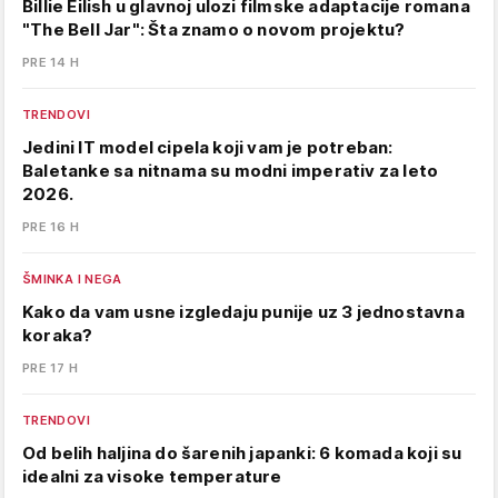
Billie Eilish u glavnoj ulozi filmske adaptacije romana
"The Bell Jar": Šta znamo o novom projektu?
PRE 14 H
TRENDOVI
Jedini IT model cipela koji vam je potreban:
Baletanke sa nitnama su modni imperativ za leto
2026.
PRE 16 H
ŠMINKA I NEGA
Kako da vam usne izgledaju punije uz 3 jednostavna
koraka?
PRE 17 H
TRENDOVI
Od belih haljina do šarenih japanki: 6 komada koji su
idealni za visoke temperature