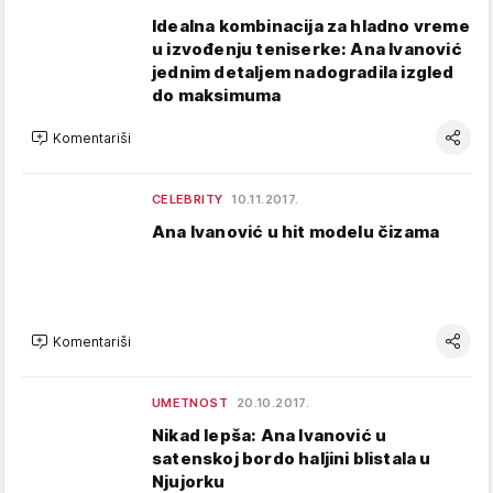
Idealna kombinacija za hladno vreme
u izvođenju teniserke: Ana Ivanović
jednim detaljem nadogradila izgled
do maksimuma
Komentariši
CELEBRITY
10.11.2017.
Ana Ivanović u hit modelu čizama
Komentariši
UMETNOST
20.10.2017.
Nikad lepša: Ana Ivanović u
satenskoj bordo haljini blistala u
Njujorku