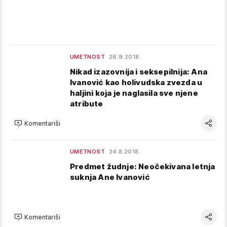
UMETNOST
26.9.2018.
Nikad izazovnija i seksepilnija: Ana
Ivanović kao holivudska zvezda u
haljini koja je naglasila sve njene
atribute
Komentariši
UMETNOST
24.8.2018.
Predmet žudnje: Neočekivana letnja
suknja Ane Ivanović
Komentariši