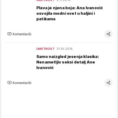
UMETNOST
8.11.2018.
Plava je njena boja: Ana Ivanović
osvojila modni svet u haljini i
patikama
Komentariši
UMETNOST
31.10.2018.
Samo naizgled jesenja klasika:
Nenametljiv seksi detalj Ane
Ivanović
Komentariši