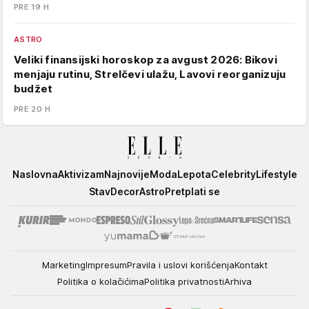
PRE 19 H
ASTRO
Veliki finansijski horoskop za avgust 2026: Bikovi
menjaju rutinu, Strelčevi ulažu, Lavovi reorganizuju
budžet
PRE 20 H
Elle
Naslovna
Aktivizam
Najnovije
Moda
Lepota
Celebrity
Lifestyle
Stav
Decor
Astro
Pretplati se
Marketing
Impresum
Pravila i uslovi korišćenja
Kontakt
Politika o kolačićima
Politika privatnosti
Arhiva